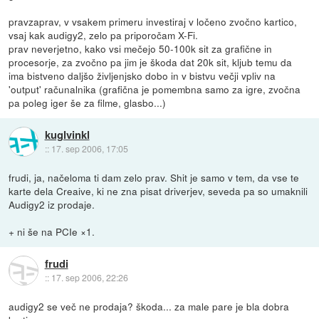
pravzaprav, v vsakem primeru investiraj v ločeno zvočno kartico,
vsaj kak audigy2, zelo pa priporočam X-Fi.
prav neverjetno, kako vsi mečejo 50-100k sit za grafične in
procesorje, za zvočno pa jim je škoda dat 20k sit, kljub temu da
ima bistveno daljšo življenjsko dobo in v bistvu večji vpliv na
'output' računalnika (grafična je pomembna samo za igre, zvočna
pa poleg iger še za filme, glasbo...)
kuglvinkl
::
17. sep 2006, 17:05
frudi, ja, načeloma ti dam zelo prav. Shit je samo v tem, da vse te
karte dela Creaive, ki ne zna pisat driverjev, seveda pa so umaknili
Audigy2 iz prodaje.
+ ni še na PCIe ×1.
frudi
::
17. sep 2006, 22:26
audigy2 se več ne prodaja? škoda... za male pare je bla dobra