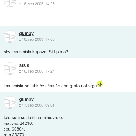
::
16. sep 2006, 14:26
gumby
::
16. sep 2006, 17:00
btw ima smisla kupovat SLI plato?
asus
::
16. sep 2006, 17:24
ima smisla bo lahk čez čas še eno grafo not vrgu
gumby
::
17. sep 2006, 09:01
tole sem sestavil na mimovrste:
maticna
24210,
cpu
60804,
ram
25270,