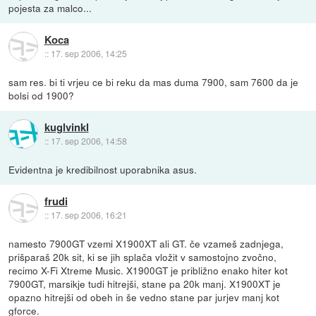
pojesta za malco...
Koca
::
17. sep 2006, 14:25
sam res. bi ti vrjeu ce bi reku da mas duma 7900, sam 7600 da je
bolsi od 1900?
kuglvinkl
::
17. sep 2006, 14:58
Evidentna je kredibilnost uporabnika asus.
frudi
::
17. sep 2006, 16:21
namesto 7900GT vzemi X1900XT ali GT. če vzameš zadnjega,
prišparaš 20k sit, ki se jih splača vložit v samostojno zvočno,
recimo X-Fi Xtreme Music. X1900GT je približno enako hiter kot
7900GT, marsikje tudi hitrejši, stane pa 20k manj. X1900XT je
opazno hitrejši od obeh in še vedno stane par jurjev manj kot
gforce.