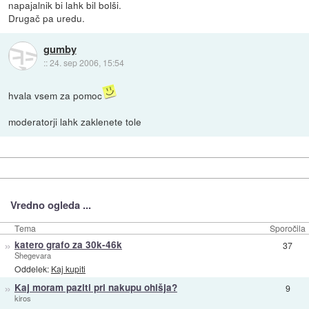
napajalnik bi lahk bil bolši.
Drugač pa uredu.
gumby
::
24. sep 2006, 15:54
hvala vsem za pomoc
moderatorji lahk zaklenete tole
Vredno ogleda ...
Tema
Sporočila
»
katero grafo za 30k-46k
37
Shegevara
Oddelek:
Kaj kupiti
»
Kaj moram paziti pri nakupu ohišja?
9
kiros