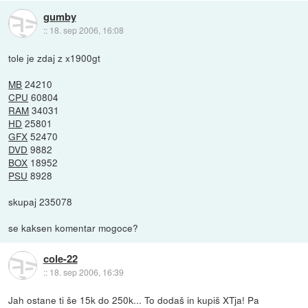
gumby
::
18. sep 2006, 16:08
tole je zdaj z x1900gt
MB
24210
CPU
60804
RAM
34031
HD
25801
GFX
52470
DVD
9882
BOX
18952
PSU
8928
skupaj 235078
se kaksen komentar mogoce?
cole-22
::
18. sep 2006, 16:39
Jah ostane ti še 15k do 250k... To dodaš in kupiš XTja! Pa