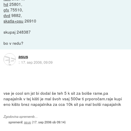
hd
25801,
gfx
75510,
dvd
9882,
skatla+psu
26910
skupaj 248387
bo v redu?
asus
::
17. sep 2006, 09:09
vse je cool sm jst bi dodal še teh 5 k sit za bolše rame,pa
napajalnik v tej kišti je mal švoh vsaj 500w ti prporočam.raje kupi
eno kišto brez napajalnika za cca 10k sit pa mal bolši napajalnik
Zgodovina sprememb…
spremenil:
asus
(
17. sep 2006 ob 09:14
)