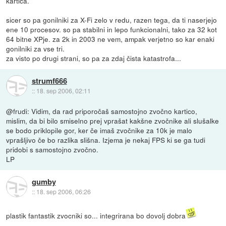
kartica.
sicer so pa gonilniki za X-Fi zelo v redu, razen tega, da ti naserjejo
ene 10 procesov. so pa stabilni in lepo funkcionalni, tako za 32 kot
64 bitne XPje. za 2k in 2003 ne vem, ampak verjetno so kar enaki
gonilniki za vse tri.
za visto po drugi strani, so pa za zdaj čista katastrofa...
strumf666
::
18. sep 2006, 02:11
@frudi: Vidim, da rad priporočaš samostojno zvočno kartico,
mislim, da bi bilo smiselno prej vprašat kakšne zvočnike ali slušalke
se bodo priklopile gor, ker če imaš zvočnike za 10k je malo
vprašljivo če bo razlika slišna. Izjema je nekaj FPS ki se ga tudi
pridobi s samostojno zvočno.
LP
gumby
::
18. sep 2006, 06:26
plastik fantastik zvocniki so... integrirana bo dovolj dobra