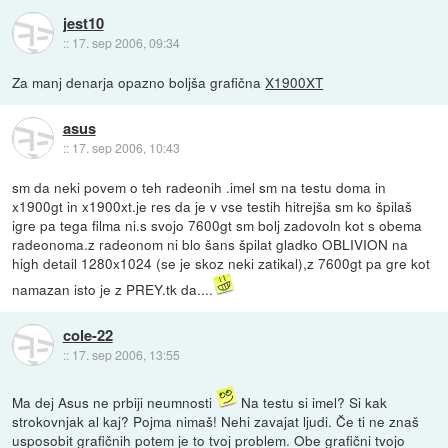
jest10
::
17. sep 2006, 09:34
Za manj denarja opazno boljša grafična
X1900XT
asus
::
17. sep 2006, 10:43
sm da neki povem o teh radeonih .imel sm na testu doma in
x1900gt in x1900xt.je res da je v vse testih hitrejša sm ko špilaš
igre pa tega filma ni.s svojo 7600gt sm bolj zadovoln kot s obema
radeonoma.z radeonom ni blo šans špilat gladko OBLIVION na
high detail 1280x1024 (se je skoz neki zatikal),z 7600gt pa gre kot
namazan isto je z PREY.tk da....
cole-22
::
17. sep 2006, 13:55
Ma dej Asus ne prbiji neumnosti
Na testu si imel? Si kak
strokovnjak al kaj? Pojma nimaš! Nehi zavajat ljudi. Če ti ne znaš
usposobit grafičnih potem je to tvoj problem. Obe grafični tvojo