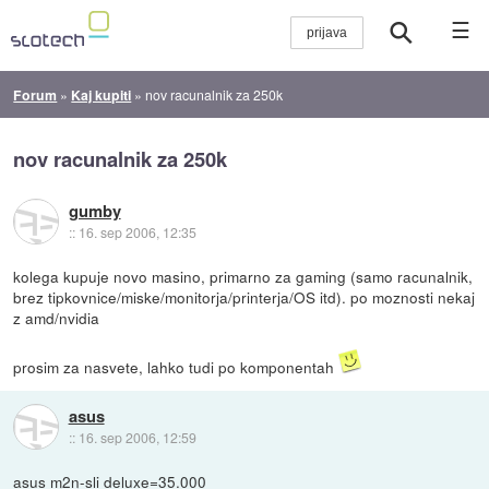
☰
Forum
»
Kaj kupiti
»
nov racunalnik za 250k
nov racunalnik za 250k
gumby
::
16. sep 2006, 12:35
kolega kupuje novo masino, primarno za gaming (samo racunalnik,
brez tipkovnice/miske/monitorja/printerja/OS itd). po moznosti nekaj
z amd/nvidia
prosim za nasvete, lahko tudi po komponentah
asus
::
16. sep 2006, 12:59
asus m2n-sli deluxe=35.000