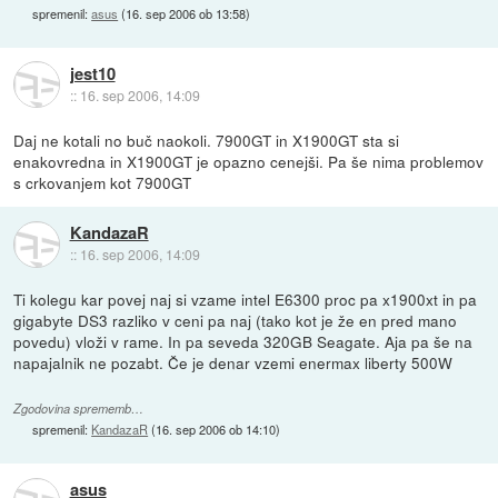
spremenil:
asus
(
16. sep 2006 ob 13:58
)
jest10
::
16. sep 2006, 14:09
Daj ne kotali no buč naokoli. 7900GT in X1900GT sta si
enakovredna in X1900GT je opazno cenejši. Pa še nima problemov
s crkovanjem kot 7900GT
KandazaR
::
16. sep 2006, 14:09
Ti kolegu kar povej naj si vzame intel E6300 proc pa x1900xt in pa
gigabyte DS3 razliko v ceni pa naj (tako kot je že en pred mano
povedu) vloži v rame. In pa seveda 320GB Seagate. Aja pa še na
napajalnik ne pozabt. Če je denar vzemi enermax liberty 500W
Zgodovina sprememb…
spremenil:
KandazaR
(
16. sep 2006 ob 14:10
)
asus