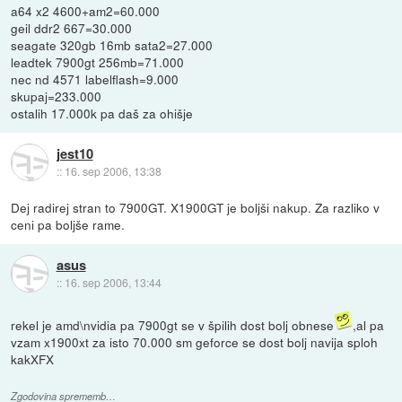
a64 x2 4600+am2=60.000
geil ddr2 667=30.000
seagate 320gb 16mb sata2=27.000
leadtek 7900gt 256mb=71.000
nec nd 4571 labelflash=9.000
skupaj=233.000
ostalih 17.000k pa daš za ohišje
jest10
::
16. sep 2006, 13:38
Dej radirej stran to 7900GT. X1900GT je boljši nakup. Za razliko v
ceni pa boljše rame.
asus
::
16. sep 2006, 13:44
rekel je amd\nvidia pa 7900gt se v špilih dost bolj obnese
,al pa
vzam x1900xt za isto 70.000 sm geforce se dost bolj navija sploh
kakXFX
Zgodovina sprememb…