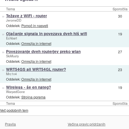
Tema
Sporočila
»
Težave z WIFI - router
30
JeromeDD
Oddelek:
Pomoč in nasveti
»
Ojačanje signala in povezava dveh hiš wifi
19
Echbart
Oddelek:
Omrežja in internet
»
Povezovanje dveh routerjev preko wlan
27
SloMusty
Oddelek:
Omrežja in internet
»
WRT54GS ali WRT54GL router?
23
Mrc1n4
Oddelek:
Omrežja in internet
»
Wireless - še en nateg?
19
WarpedGone
Oddelek:
Strojna oprema
Tema
Sporočila
Več podobnih tem
Pravila
Večina pravic pridržanih