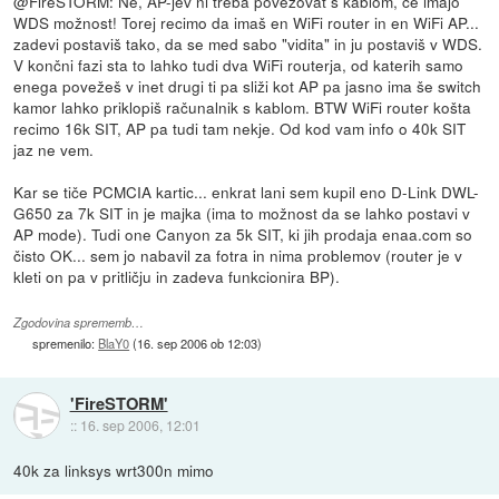
@FireSTORM: Ne, AP-jev ni treba povezovat s kablom, če imajo
WDS možnost! Torej recimo da imaš en WiFi router in en WiFi AP...
zadevi postaviš tako, da se med sabo "vidita" in ju postaviš v WDS.
V končni fazi sta to lahko tudi dva WiFi routerja, od katerih samo
enega povežeš v inet drugi ti pa sliži kot AP pa jasno ima še switch
kamor lahko priklopiš računalnik s kablom. BTW WiFi router košta
recimo 16k SIT, AP pa tudi tam nekje. Od kod vam info o 40k SIT
jaz ne vem.
Kar se tiče PCMCIA kartic... enkrat lani sem kupil eno D-Link DWL-
G650 za 7k SIT in je majka (ima to možnost da se lahko postavi v
AP mode). Tudi one Canyon za 5k SIT, ki jih prodaja enaa.com so
čisto OK... sem jo nabavil za fotra in nima problemov (router je v
kleti on pa v pritličju in zadeva funkcionira BP).
Zgodovina sprememb…
spremenilo:
BlaY0
(
16. sep 2006 ob 12:03
)
'FireSTORM'
::
16. sep 2006, 12:01
40k za linksys wrt300n mimo