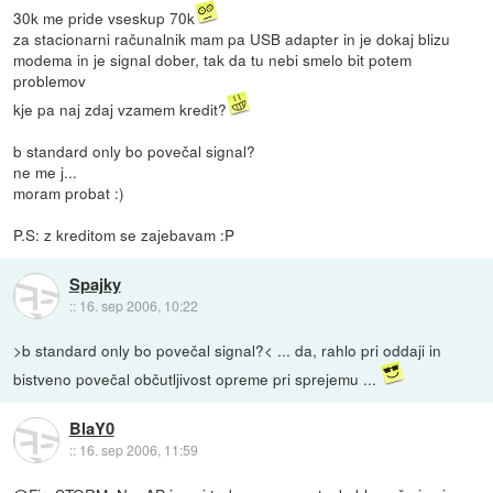
30k me pride vseskup 70k
za stacionarni računalnik mam pa USB adapter in je dokaj blizu
modema in je signal dober, tak da tu nebi smelo bit potem
problemov
kje pa naj zdaj vzamem kredit?
b standard only bo povečal signal?
ne me j...
moram probat :)
P.S: z kreditom se zajebavam :P
Spajky
::
16. sep 2006, 10:22
>b standard only bo povečal signal?< ... da, rahlo pri oddaji in
bistveno povečal občutljivost opreme pri sprejemu ...
BlaY0
::
16. sep 2006, 11:59