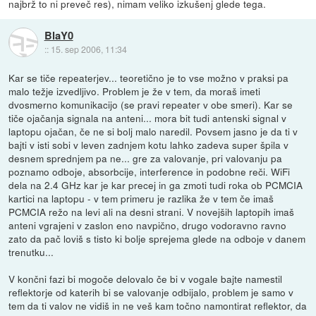
najbrž to ni preveč res), nimam veliko izkušenj glede tega.
BlaY0
::
15. sep 2006, 11:34
Kar se tiče repeaterjev... teoretično je to vse možno v praksi pa
malo težje izvedljivo. Problem je že v tem, da moraš imeti
dvosmerno komunikacijo (se pravi repeater v obe smeri). Kar se
tiče ojačanja signala na anteni... mora bit tudi antenski signal v
laptopu ojačan, če ne si bolj malo naredil. Povsem jasno je da ti v
bajti v isti sobi v leven zadnjem kotu lahko zadeva super špila v
desnem sprednjem pa ne... gre za valovanje, pri valovanju pa
poznamo odboje, absorbcije, interference in podobne reči. WiFi
dela na 2.4 GHz kar je kar precej in ga zmoti tudi roka ob PCMCIA
kartici na laptopu - v tem primeru je razlika že v tem če imaš
PCMCIA režo na levi ali na desni strani. V novejših laptopih imaš
anteni vgrajeni v zaslon eno navpično, drugo vodoravno ravno
zato da pač loviš s tisto ki bolje sprejema glede na odboje v danem
trenutku...
V končni fazi bi mogoče delovalo če bi v vogale bajte namestil
reflektorje od katerih bi se valovanje odbijalo, problem je samo v
tem da ti valov ne vidiš in ne veš kam točno namontirat reflektor, da