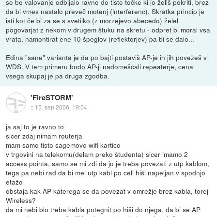
se bo valovanje odbijalo ravno do tiste točke ki jo želiš pokriti, brez
da bi vmes nastalo preveč motenj (interferenc). Skratka princip je
isti kot če bi za se s svetilko (z morzejevo abecedo) želel
pogovarjat z nekom v drugem štuku na skretu - odpret bi moral vsa
vrata, namontirat ene 10 špeglov (reflektorjev) pa bi se dalo...
Edina "sane" varianta je da po bajti postaviš AP-je in jih povežeš v
WDS. V tem primeru bodo AP-ji nadomeščali repeaterje, cena
vsega skupaj je pa druga zgodba.
'FireSTORM'
::
15. sep 2006, 19:04
ja saj to je ravno to
sicer zdaj nimam routerja
mam samo tisto sagemovo wifi kartico
v trgovini na telekomu(delam preko študenta) sicer imamo 2
access pointa, samo se mi zdi da ju je treba povezati z utp kablom,
tega pa nebi rad da bi mel utp kabl po celi hiši napeljan v spodnjo
etažo
obstaja kak AP katerega se da povezat v omrežje brez kabla, torej
Wireless?
da mi nebi blo treba kabla potegnit po hiši do njega, da bi se AP