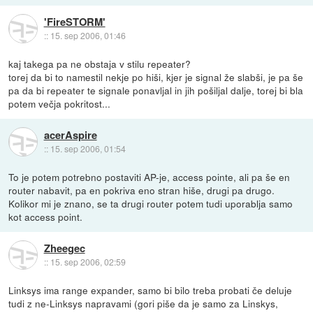
'FireSTORM'
::
15. sep 2006, 01:46
kaj takega pa ne obstaja v stilu repeater?
torej da bi to namestil nekje po hiši, kjer je signal že slabši, je pa še
pa da bi repeater te signale ponavljal in jih pošiljal dalje, torej bi bla
potem večja pokritost...
acerAspire
::
15. sep 2006, 01:54
To je potem potrebno postaviti AP-je, access pointe, ali pa še en
router nabavit, pa en pokriva eno stran hiše, drugi pa drugo.
Kolikor mi je znano, se ta drugi router potem tudi uporablja samo
kot access point.
Zheegec
::
15. sep 2006, 02:59
Linksys ima range expander, samo bi bilo treba probati če deluje
tudi z ne-Linksys napravami (gori piše da je samo za Linskys,