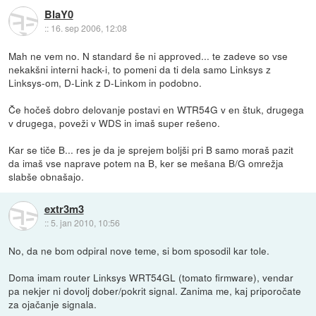
BlaY0
::
16. sep 2006, 12:08
Mah ne vem no. N standard še ni approved... te zadeve so vse
nekakšni interni hack-i, to pomeni da ti dela samo Linksys z
Linksys-om, D-Link z D-Linkom in podobno.
Če hočeš dobro delovanje postavi en WTR54G v en štuk, drugega
v drugega, poveži v WDS in imaš super rešeno.
Kar se tiče B... res je da je sprejem boljši pri B samo moraš pazit
da imaš vse naprave potem na B, ker se mešana B/G omrežja
slabše obnašajo.
extr3m3
::
5. jan 2010, 10:56
No, da ne bom odpiral nove teme, si bom sposodil kar tole.
Doma imam router Linksys WRT54GL (tomato firmware), vendar
pa nekjer ni dovolj dober/pokrit signal. Zanima me, kaj priporočate
za ojačanje signala.