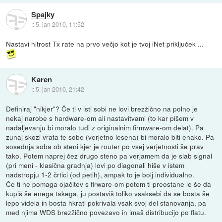
Spajky
::
5. jan 2010, 11:52
Nastavi hitrost Tx rate na prvo večjo kot je tvoj iNet priključek ...
Karen
::
5. jan 2010, 21:42
Definiraj "nikjer"? Če ti v isti sobi ne lovi brezžično na polno je
nekaj narobe s hardware-om ali nastavitvami (to kar pišem v
nadaljevanju bi moralo tudi z originalnim firmware-om delat). Pa
zunaj skozi vrata te sobe (verjetno lesena) bi moralo biti enako. Pa
sosednja soba ob steni kjer je router po vsej verjetnosti še prav
tako. Potem naprej čez drugo steno pa verjamem da je slab signal
(pri meni - klasična gradnja) lovi po diagonali hiše v istem
nadstropju 1-2 črtici (od petih), ampak to je bolj individualno.
Če ti ne pomaga ojačitev s firware-om potem ti preostane le še da
kupiš še enega takega, ju postaviš toliko vsaksebi da se bosta še
lepo videla in bosta hkrati pokrivala vsak svoj del stanovanja, pa
med njima WDS brezžično povezavo in imaš distribucijo po flatu.