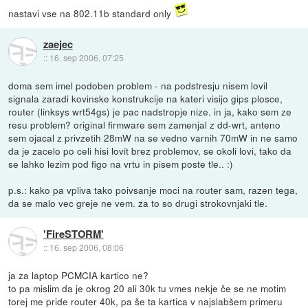
nastavi vse na 802.11b standard only
zaejec
::
16. sep 2006, 07:25
doma sem imel podoben problem - na podstresju nisem lovil
signala zaradi kovinske konstrukcije na kateri visijo gips plosce,
router (linksys wrt54gs) je pac nadstropje nize. in ja, kako sem ze
resu problem? original firmware sem zamenjal z dd-wrt, anteno
sem ojacal z privzetih 28mW na se vedno varnih 70mW in ne samo
da je zacelo po celi hisi lovit brez problemov, se okoli lovi, tako da
se lahko lezim pod figo na vrtu in pisem poste tle.. :)
p.s.: kako pa vpliva tako poivsanje moci na router sam, razen tega,
da se malo vec greje ne vem. za to so drugi strokovnjaki tle.
'FireSTORM'
::
16. sep 2006, 08:06
ja za laptop PCMCIA kartico ne?
to pa mislim da je okrog 20 ali 30k tu vmes nekje če se ne motim
torej me pride router 40k, pa še ta kartica v najslabšem primeru