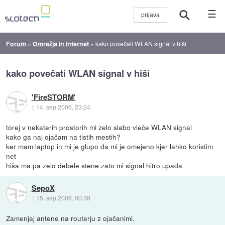
☰
Forum
»
Omrežja in internet
»
kako povečati WLAN signal v hiši
kako povečati WLAN signal v hiši
'FireSTORM'
::
14. sep 2006, 23:24
torej v nekaterih prostorih mi zelo slabo vleče WLAN signal
kako ga naj ojačam na tistih mestih?
ker mam laptop in mi je glupo da mi je omejeno kjer lahko koristim
net
hiša ma pa zelo debele stene zato mi signal hitro upada
SepoX
::
15. sep 2006, 00:36
Zamenjaj antene na routerju z ojačanimi.