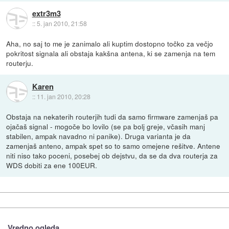
extr3m3
::
5. jan 2010, 21:58
Aha, no saj to me je zanimalo ali kuptim dostopno točko za večjo
pokritost signala ali obstaja kakšna antena, ki se zamenja na tem
routerju.
Karen
::
11. jan 2010, 20:28
Obstaja na nekaterih routerjih tudi da samo firmware zamenjaš pa
ojačaš signal - mogoče bo lovilo (se pa bolj greje, včasih manj
stabilen, ampak navadno ni panike). Druga varianta je da
zamenjaš anteno, ampak spet so to samo omejene rešitve. Antene
niti niso tako poceni, posebej ob dejstvu, da se da dva routerja za
WDS dobiti za ene 100EUR.
Vredno ogleda ...