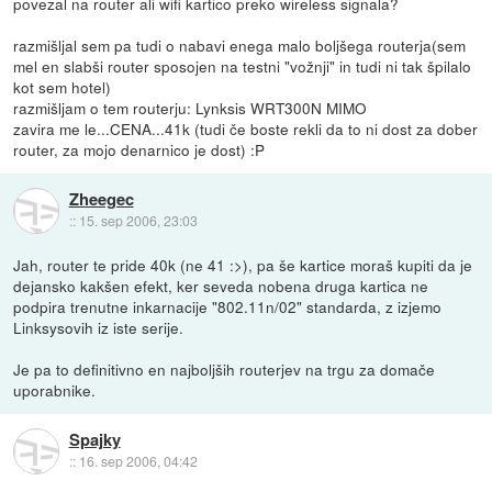
povezal na router ali wifi kartico preko wireless signala?
razmišljal sem pa tudi o nabavi enega malo boljšega routerja(sem
mel en slabši router sposojen na testni "vožnji" in tudi ni tak špilalo
kot sem hotel)
razmišljam o tem routerju: Lynksis WRT300N MIMO
zavira me le...CENA...41k (tudi če boste rekli da to ni dost za dober
router, za mojo denarnico je dost) :P
Zheegec
::
15. sep 2006, 23:03
Jah, router te pride 40k (ne 41 :>), pa še kartice moraš kupiti da je
dejansko kakšen efekt, ker seveda nobena druga kartica ne
podpira trenutne inkarnacije "802.11n/02" standarda, z izjemo
Linksysovih iz iste serije.
Je pa to definitivno en najboljših routerjev na trgu za domače
uporabnike.
Spajky
::
16. sep 2006, 04:42