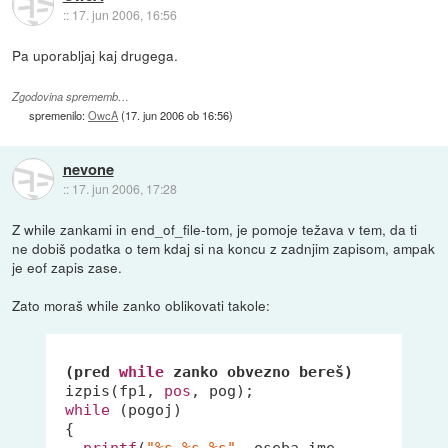
::
17. jun 2006, 16:56
Pa uporabljaj kaj drugega.
Zgodovina sprememb…
spremenilo:
OwcA
(
17. jun 2006 ob 16:56
)
nevone
::
17. jun 2006, 17:28
Z while zankami in end_of_file-tom, je pomoje težava v tem, da ti
ne dobiš podatka o tem kdaj si na koncu z zadnjim zapisom, ampak
je eof zapis zase.
Zato moraš while zanko oblikovati takole:
(pred 
while
 zanko obvezno bereš)
 izpis(fp1, 
pos
, pog); 
while
 (pogoj)
 {
printf
(
"%s %s %s"
, oseba.ime,