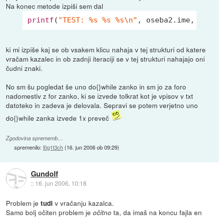
Na konec metode izpiši sem dal
printf
(
"TEST: %s %s %s\n"
ki mi izpiše kaj se ob vsakem klicu nahaja v tej strukturi od katere
vračam kazalec in ob zadnji iteraciji se v tej strukturi nahajajo oni
čudni znaki.
No sm šu pogledat še uno do{}while zanko in sm jo za foro
nadomestiv z for zanko, ki se izvede tolkrat kot je vpisov v txt
datoteko in zadeva je delovala. Sepravi se potem verjetno uno
do{}while zanka izvede 1x preveč
Zgodovina sprememb…
spremenilo:
l0g1t3ch
(
16. jun 2006 ob 09:29
)
Gundolf
::
16. jun 2006, 10:18
Problem je
v vračanju kazalca.
tudi
Samo bolj očiten problem je
ta, da imaš na koncu fajla en
očitno