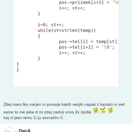
		pos->priimek[i+
1
] = 
'\0'
;

		i++; st++;

	}

	i=
0
; st++;

while
(st<
strlen
(temp))

	{

		pos->tel[i] = temp[st];

		pos->tel[i+
1
] = 
'\0'
;

		i++; st++;

	}

}

}

Zdej mam tko narjen in pomoje kakih vecjih napak z kazalci ni več
samo to me jebe d mi zdaj zadnji vnos 2x izpiše
kaj ni jasn temu C-ju sovražim C
OwcA