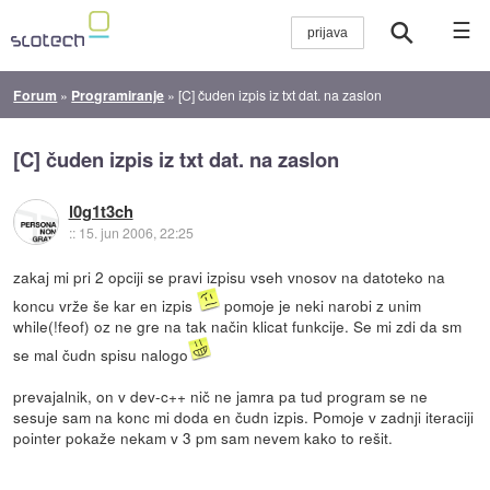
☰
Forum
»
Programiranje
»
[C] čuden izpis iz txt dat. na zaslon
[C] čuden izpis iz txt dat. na zaslon
l0g1t3ch
::
15. jun 2006, 22:25
zakaj mi pri 2 opciji se pravi izpisu vseh vnosov na datoteko na
koncu vrže še kar en izpis
pomoje je neki narobi z unim
while(!feof) oz ne gre na tak način klicat funkcije. Se mi zdi da sm
se mal čudn spisu nalogo
prevajalnik, on v dev-c++ nič ne jamra pa tud program se ne
sesuje sam na konc mi doda en čudn izpis. Pomoje v zadnji iteraciji
pointer pokaže nekam v 3 pm sam nevem kako to rešit.