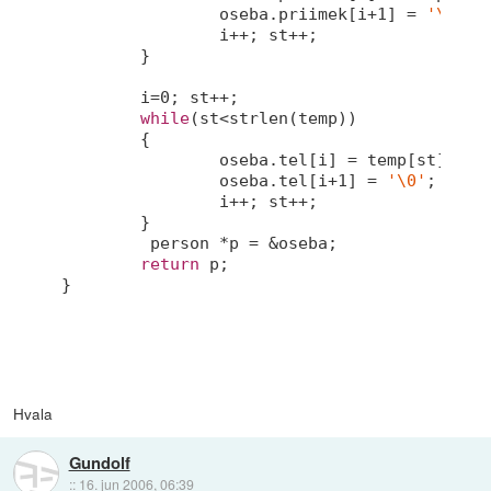
		oseba.priimek[i+
1
] = 
'\0'
;

		i++; st++;

	}

	i=
0
; st++;

while
(st<
strlen
(temp))

	{

		oseba.tel[i] = temp[st];

		oseba.tel[i+
1
] = 
'\0'
;

		i++; st++;

	}

	 person *p = &oseba;

return
 p;   

}

Hvala
Gundolf
::
16. jun 2006, 06:39