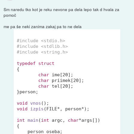
Sm naredu tko kot je reku nevone pa dela lepo tak d hvala za
pomoč
me pa še neki zanima zakaj pa to ne dela
#
include
<stdio.h>
#
include
<stdlib.h>
#
include
<string.h>
typedef
struct
{
char
 ime[
20
];

char
 priimek[
20
];

char
 tel[
20
];

}person;

void
vnos
()
void
izpis
(FILE*, person*)
;

int
main
(
int
 argc, 
char
*args[])
{

    person oseba;
