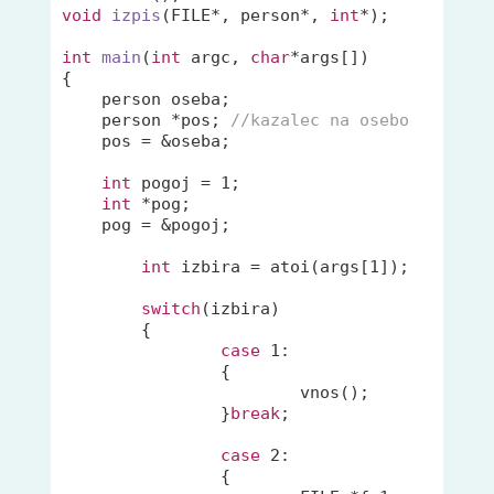
void
izpis
(FILE*, person*, 
int
*)
;

int
main
(
int
 argc, 
char
*args[])
{

    person oseba;

    person *pos; 
//kazalec na osebo
    pos = &oseba;

int
 pogoj = 
1
;

int
 *pog;

    pog = &pogoj;

int
 izbira = atoi(args[
1
]);

switch
(izbira)

	{	

case
1
:

		{

			vnos();

		}
break
;

case
2
:

		{
