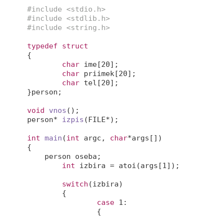
#
include
<stdio.h>
#
include
<stdlib.h>
#
include
<string.h>
typedef
struct
{
char
 ime[
20
];

char
 priimek[
20
];

char
 tel[
20
];

}person;

void
vnos
()
person* 
izpis
(FILE*)
;

int
main
(
int
 argc, 
char
*args[])
{

    person oseba;

int
 izbira = atoi(args[
1
]);

switch
(izbira)

	{	

case
1
:

		{
