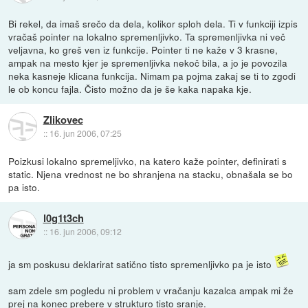
Bi rekel, da imaš srečo da dela, kolikor sploh dela. Ti v funkciji izpis
vračaš pointer na lokalno spremenljivko. Ta spremenljivka ni več
veljavna, ko greš ven iz funkcije. Pointer ti ne kaže v 3 krasne,
ampak na mesto kjer je spremenljivka nekoč bila, a jo je povozila
neka kasneje klicana funkcija. Nimam pa pojma zakaj se ti to zgodi
le ob koncu fajla. Čisto možno da je še kaka napaka kje.
Zlikovec
::
16. jun 2006, 07:25
Poizkusi lokalno spremeljivko, na katero kaže pointer, definirati s
static. Njena vrednost ne bo shranjena na stacku, obnašala se bo
pa isto.
l0g1t3ch
::
16. jun 2006, 09:12
ja sm poskusu deklarirat satično tisto spremenljivko pa je isto
sam zdele sm pogledu ni problem v vračanju kazalca ampak mi že
prej na konec prebere v strukturo tisto sranje.