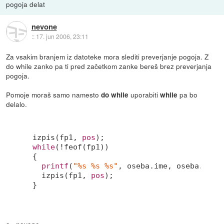
pogoja delat
nevone
::
17. jun 2006, 23:11
Za vsakim branjem iz datoteke mora slediti preverjanje pogoja. Z
do while zanko pa ti pred začetkom zanke bereš brez preverjanja
pogoja.
Pomoje moraš samo namesto
uporabiti
pa bo
do while
while
delalo.
 izpis(fp1, 
pos
); 
while
(!feof(fp1))
 {
printf
(
"%s %s %s"
, oseba.ime, oseba.prii
   izpis(fp1, 
pos
); 
 }