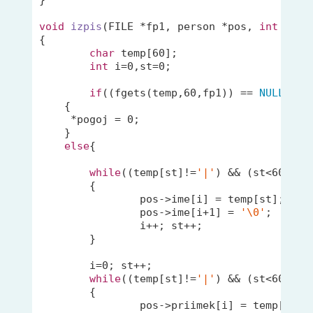
void
izpis
(FILE *fp1, person *pos, 
int
 *pog
{

char
 temp[
60
];

int
 i=
0
,st=
0
;

if
((fgets(temp,
60
,fp1)) == 
NULL
)

    {

     *pogoj = 
0
; 

    }

else
{

while
((temp[st]!=
'|'
) && (st<
60
))

	{

		pos->ime[i] = temp[st];

		pos->ime[i+
1
] = 
'\0'
;

		i++; st++;

	}	

	i=
0
; st++;

while
((temp[st]!=
'|'
) && (st<
60
))

	{

		pos->priimek[i] = temp[st];
