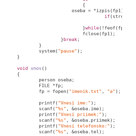
			{

	            oseba = *izpis(fp1);       

if
(
strcmp
(o
pri
			}
while
(!feof(fp1));

			fclose(fp1);

		}
break
;

	}

	system(
"pause"
);

}

void
vnos
()
{

	person oseba;

	FILE *fp;

	fp = fopen(
"imenik.txt"
, 
"a"
);

printf
(
"Vnesi ime:"
);

scanf
(
"%s"
, &oseba.ime);

printf
(
"Vnesi priimek:"
);

scanf
(
"%s"
, &oseba.priimek);

printf
(
"Vnesi telefonsko:"
);

scanf
(
"%s"
, &oseba.tel);
