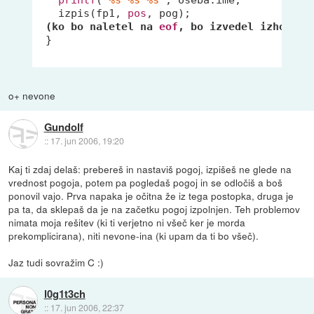
   izpis(fp1, 
pos
, pog); 
(ko bo naletel na 
eof
, bo izvedel izhod iz
 }
o+ nevone
Gundolf
::
17. jun 2006, 19:20
Kaj ti zdaj delaš: prebereš in nastaviš pogoj, izpišeš ne glede na
vrednost pogoja, potem pa pogledaš pogoj in se odločiš a boš
ponovil vajo. Prva napaka je očitna že iz tega postopka, druga je
pa ta, da sklepaš da je na začetku pogoj izpolnjen. Teh problemov
nimata moja rešitev (ki ti verjetno ni všeč ker je morda
prekomplicirana), niti nevone-ina (ki upam da ti bo všeč).
Jaz tudi sovražim C :)
l0g1t3ch
::
17. jun 2006, 22:37