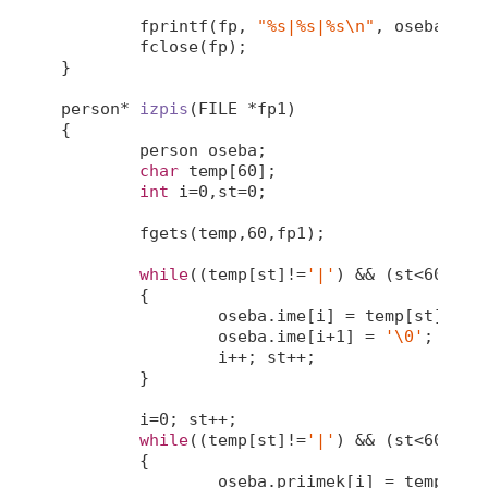
fprintf
(fp, 
"%s|%s|%s\n"
, oseba.ime
	fclose(fp);

}

person* 
izpis
(FILE *fp1)
{

	person oseba;

char
 temp[
60
];

int
 i=
0
,st=
0
;

	fgets(temp,
60
,fp1);

while
((temp[st]!=
'|'
) && (st<
60
))

	{

		oseba.ime[i] = temp[st];

		oseba.ime[i+
1
] = 
'\0'
;

		i++; st++;

	}	

	i=
0
; st++;

while
((temp[st]!=
'|'
) && (st<
60
))

	{

		oseba.priimek[i] = temp[st];
