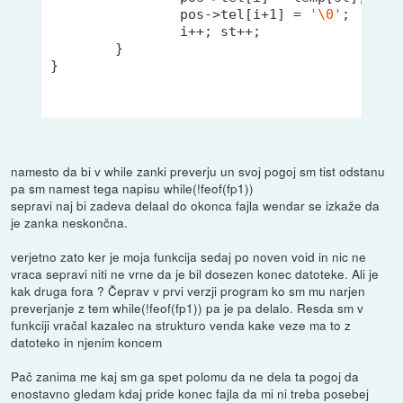
		pos->tel[i+
1
] = 
'\0'
;

		i++; st++;

	}

}

namesto da bi v while zanki preverju un svoj pogoj sm tist odstanu
pa sm namest tega napisu while(!feof(fp1))
sepravi naj bi zadeva delaal do okonca fajla wendar se izkaže da
je zanka neskončna.
verjetno zato ker je moja funkcija sedaj po noven void in nic ne
vraca sepravi niti ne vrne da je bil dosezen konec datoteke. Ali je
kak druga fora ? Čeprav v prvi verzji program ko sm mu narjen
preverjanje z tem while(!feof(fp1)) pa je pa delalo. Resda sm v
funkciji vračal kazalec na strukturo venda kake veze ma to z
datoteko in njenim koncem
Pač zanima me kaj sm ga spet polomu da ne dela ta pogoj da
enostavno gledam kdaj pride konec fajla da mi ni treba posebej