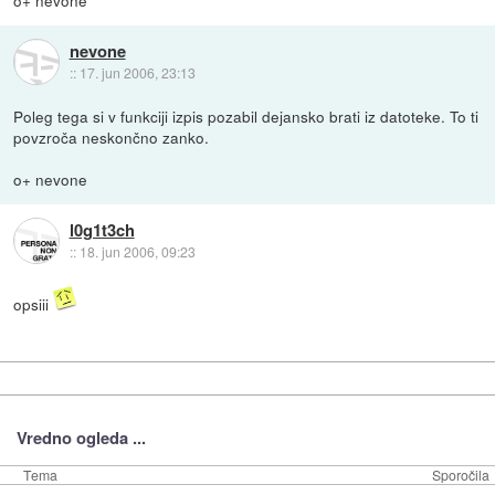
o+ nevone
nevone
::
17. jun 2006, 23:13
Poleg tega si v funkciji izpis pozabil dejansko brati iz datoteke. To ti
povzroča neskončno zanko.
o+ nevone
l0g1t3ch
::
18. jun 2006, 09:23
opsiii
Vredno ogleda ...
Tema
Sporočila