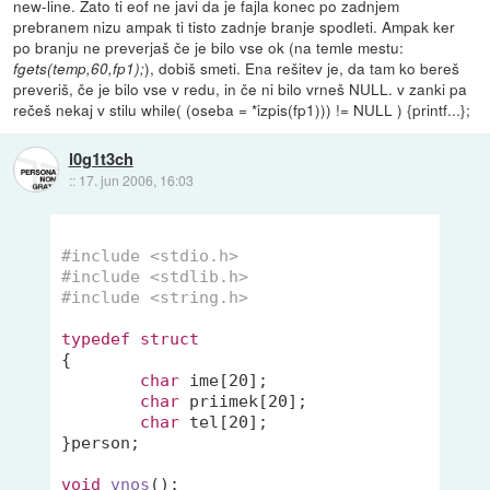
new-line. Zato ti eof ne javi da je fajla konec po zadnjem
prebranem nizu ampak ti tisto zadnje branje spodleti. Ampak ker
po branju ne preverjaš če je bilo vse ok (na temle mestu:
), dobiš smeti. Ena rešitev je, da tam ko bereš
fgets(temp,60,fp1);
preveriš, če je bilo vse v redu, in če ni bilo vrneš NULL. v zanki pa
rečeš nekaj v stilu while( (oseba = *izpis(fp1))) != NULL ) {printf...};
l0g1t3ch
::
17. jun 2006, 16:03
#
include
<stdio.h>
#
include
<stdlib.h>
#
include
<string.h>
typedef
struct
{
char
 ime[
20
];

char
 priimek[
20
];

char
 tel[
20
];

}person;

void
vnos
()