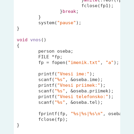
			fclose(fp1);

		}
break
;

	}

	system(
"pause"
);

}

void
vnos
()
{

	person oseba;

	FILE *fp;

	fp = fopen(
"imenik.txt"
, 
"a"
);

printf
(
"Vnesi ime:"
);

scanf
(
"%s"
, &oseba.ime);

printf
(
"Vnesi priimek:"
);

scanf
(
"%s"
, &oseba.priimek);

printf
(
"Vnesi telefonsko:"
);

scanf
(
"%s"
, &oseba.tel);

fprintf
(fp, 
"%s|%s|%s\n"
, oseba.ime
	fclose(fp);

}
