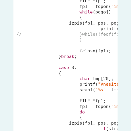
			FILE *fp1;

			fp1 = fopen(
"imenik
while
(pogoj)

			{

	            izpis(fp1, pos, pog);       

printf
(
"%s 
//			}while(!feof(fp1));
			}

			fclose(fp1);

		}
break
;

case
3
:

		{

char
 tmp[
20
];

printf
(
"Vnesite pri
scanf
(
"%s"
, tmp);

			FILE *fp1;

			fp1 = fopen(
"imenik
do
			{

	            izpis(fp1, pos, pog);       

if
(
strcmp
(o