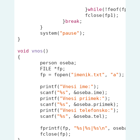
pri
			}
while
(!feof(fp1));

			fclose(fp1);

		}
break
; 

	}

	system(
"pause"
);

}

void
vnos
()
{

	person oseba;

	FILE *fp;

	fp = fopen(
"imenik.txt"
, 
"a"
);

printf
(
"Vnesi ime:"
);

scanf
(
"%s"
, &oseba.ime);

printf
(
"Vnesi priimek:"
);

scanf
(
"%s"
, &oseba.priimek);

printf
(
"Vnesi telefonsko:"
);

scanf
(
"%s"
, &oseba.tel);

fprintf
(fp, 
"%s|%s|%s\n"
, oseba.ime
	fclose(fp);

}
