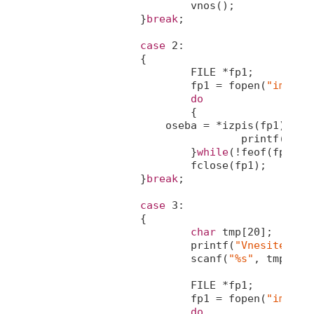
			vnos();

		}
break
;

case
2
:

		{

			FILE *fp1;

			fp1 = fopen(
"imenik
do
			{

	            oseba = *izpis(fp1);       

printf
(
"%s 
			}
while
(!feof(fp1));

			fclose(fp1);

		}
break
;

case
3
:

		{

char
 tmp[
20
];

printf
(
"Vnesite pri
scanf
(
"%s"
, tmp);

			FILE *fp1;

			fp1 = fopen(
"imenik
do