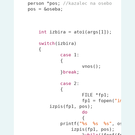
    person *pos; 
//kazalec na osebo
    pos = &oseba;

int
 izbira = atoi(args[
1
]);

switch
(izbira)

	{	

case
1
:

		{

			vnos();

		}
break
;

case
2
:

		{

			FILE *fp1;

			fp1 = fopen(
"imenik
            izpis(fp1, pos);   	

do
			{

printf
(
"%s  %s  %s"
, oseba.
	            izpis(fp1, pos);       

			}
while
(!feof(fp1)); 