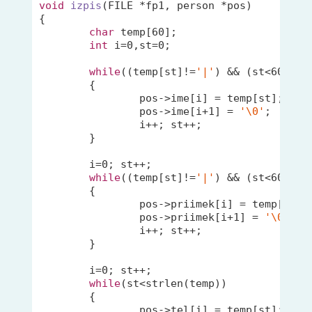
void
izpis
(FILE *fp1, person *pos)
{

char
 temp[
60
];

int
 i=
0
,st=
0
;

while
((temp[st]!=
'|'
) && (st<
60
))

	{

		pos->ime[i] = temp[st];

		pos->ime[i+
1
] = 
'\0'
;

		i++; st++;

	}	

	i=
0
; st++;

while
((temp[st]!=
'|'
) && (st<
60
))

	{

		pos->priimek[i] = temp[st];

		pos->priimek[i+
1
] = 
'\0'
;

		i++; st++;

	}

	i=
0
; st++;

while
(st<
strlen
(temp))

	{

		pos->tel[i] = temp[st];
