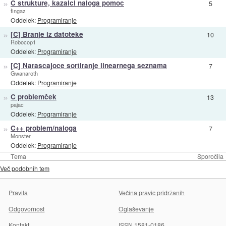
»
C strukture, kazalci naloga pomoc
5
fingaz
Oddelek:
Programiranje
»
[C] Branje iz datoteke
10
Robocop1
Oddelek:
Programiranje
»
[C] Narascajoce sortiranje linearnega seznama
7
Gwanaroth
Oddelek:
Programiranje
»
C problemček
13
pajac
Oddelek:
Programiranje
»
C++ problem/naloga
7
Monster
Oddelek:
Programiranje
Tema
Sporočila
Več podobnih tem
Pravila
Večina pravic pridržanih
Odgovornost
Oglaševanje
Kontakt
ISSN 1581-0186