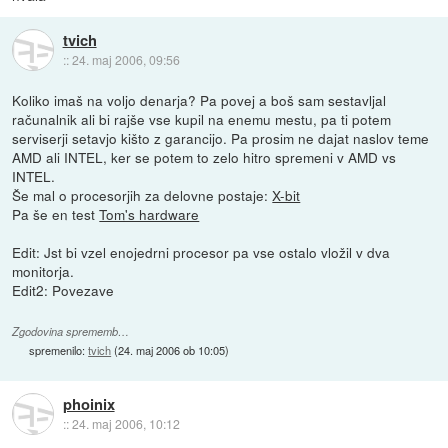
tvich
::
24. maj 2006, 09:56
Koliko imaš na voljo denarja? Pa povej a boš sam sestavljal
računalnik ali bi rajše vse kupil na enemu mestu, pa ti potem
serviserji setavjo kišto z garancijo. Pa prosim ne dajat naslov teme
AMD ali INTEL, ker se potem to zelo hitro spremeni v AMD vs
INTEL.
Še mal o procesorjih za delovne postaje:
X-bit
Pa še en test
Tom's hardware
Edit: Jst bi vzel enojedrni procesor pa vse ostalo vložil v dva
monitorja.
Edit2: Povezave
Zgodovina sprememb…
spremenilo:
tvich
(
24. maj 2006 ob 10:05
)
phoinix
::
24. maj 2006, 10:12