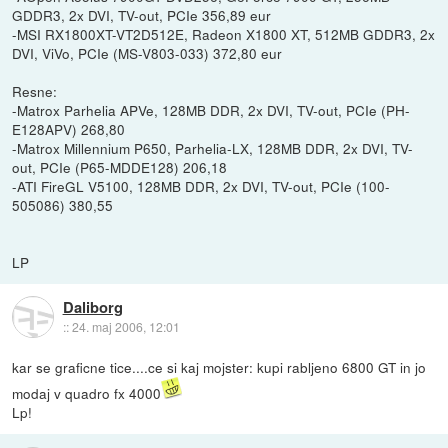
GDDR3, 2x DVI, TV-out, PCIe 356,89 eur
-MSI RX1800XT-VT2D512E, Radeon X1800 XT, 512MB GDDR3, 2x
DVI, ViVo, PCIe (MS-V803-033) 372,80 eur
Resne:
-Matrox Parhelia APVe, 128MB DDR, 2x DVI, TV-out, PCIe (PH-
E128APV) 268,80
-Matrox Millennium P650, Parhelia-LX, 128MB DDR, 2x DVI, TV-
out, PCIe (P65-MDDE128) 206,18
-ATI FireGL V5100, 128MB DDR, 2x DVI, TV-out, PCIe (100-
505086) 380,55
LP
Daliborg
::
24. maj 2006, 12:01
kar se graficne tice....ce si kaj mojster: kupi rabljeno 6800 GT in jo
modaj v quadro fx 4000
Lp!