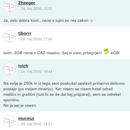
Zheegec
::
24. maj 2006, 12:02
Ja, zelo dobra konf., cene v tujini so res zakon :>
tiborrr
::
24. maj 2006, 17:49
tvich, 2GB rama v CAD masino. Saj si cisto pritegnjen!
4GB!
tvich
::
24. maj 2006, 18:44
Na voljo je 250k in iz tega sem poskušal sestavit primerno delovno
postajo (po mojem mnenju). Ker nisem se nisem hotel odreč
matični in grafični (tuki bi se še dal kej pršparat), sem se odrekel
spominu.
No ja sej je vseen.
murmur
::
26. maj 2006, 14:37