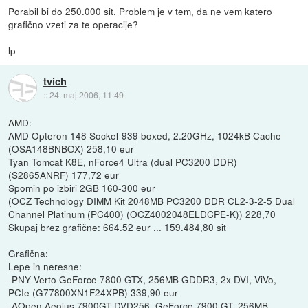
Porabil bi do 250.000 sit. Problem je v tem, da ne vem katero
grafično vzeti za te operacije?
lp
tvich
::
24. maj 2006, 11:49
AMD:
AMD Opteron 148 Sockel-939 boxed, 2.20GHz, 1024kB Cache
(OSA148BNBOX) 258,10 eur
Tyan Tomcat K8E, nForce4 Ultra (dual PC3200 DDR)
(S2865ANRF) 177,72 eur
Spomin po izbiri 2GB 160-300 eur
(OCZ Technology DIMM Kit 2048MB PC3200 DDR CL2-3-2-5 Dual
Channel Platinum (PC400) (OCZ4002048ELDCPE-K)) 228,70
Skupaj brez grafične: 664.52 eur ... 159.484,80 sit
Grafična:
Lepe in neresne:
-PNY Verto GeForce 7800 GTX, 256MB GDDR3, 2x DVI, ViVo,
PCIe (G77800XN1F24XPB) 339,90 eur
-AOpen Aeolus 7900GT-DVD256, GeForce 7900 GT, 256MB