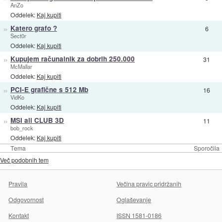
AnZo
Oddelek:
Kaj kupiti
»
Katero grafo ?
6
Sect0r
Oddelek:
Kaj kupiti
»
Kupujem računalnik za dobrih 250.000
31
McMallar
Oddelek:
Kaj kupiti
»
PCI-E grafične s 512 Mb
16
VidKo
Oddelek:
Kaj kupiti
»
MSI ali CLUB 3D
11
bob_rock
Oddelek:
Kaj kupiti
Tema
Sporočila
Več podobnih tem
Pravila
Večina pravic pridržanih
Odgovornost
Oglaševanje
Kontakt
ISSN 1581-0186