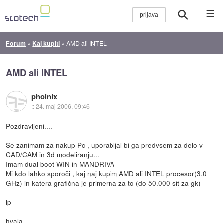
☰
Forum
»
Kaj kupiti
»
AMD ali INTEL
AMD ali INTEL
phoinix
::
24. maj 2006, 09:46
Pozdravljeni....
Se zanimam za nakup Pc , uporabljal bi ga predvsem za delo v
CAD/CAM in 3d modeliranju...
Imam dual boot WIN in MANDRIVA
Mi kdo lahko sporoči , kaj naj kupim AMD ali INTEL procesor(3.0
GHz) in katera grafična je primerna za to (do 50.000 sit za gk)
lp
hvala