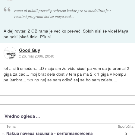
rama ni nikoli preveč predvsem kadar gre za modeliranje z
raznimi programi kot so maya,cad....
A dej rovtar. 2 GB rama je več ko preveč. Sploh nisi še videl Maya
pa neki jokaš tlele. P*k si.
Good Guy
::
26. maj 2006, 20:40
lol .. si ti smešen.. .:D majo sm že vidu sicer pa vem da je premal 2
giga za cad... moj brat dela dost v tem pa ma 2 x 1 giga v kompu
pa jambra... tkp no nej se sam odloč sej se bo sam zajebu...
Vredno ogleda ...
Tema
Sporočila
»
Nakup novega računala - performance/cena
9