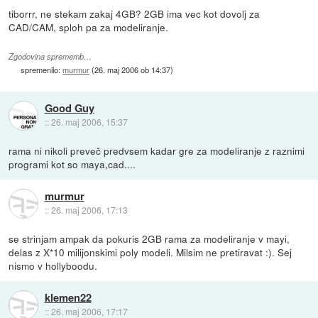
tiborrr, ne stekam zakaj 4GB? 2GB ima vec kot dovolj za
CAD/CAM, sploh pa za modeliranje.
Zgodovina sprememb…
spremenilo:
murmur
(
26. maj 2006 ob 14:37
)
Good Guy
::
26. maj 2006, 15:37
rama ni nikoli preveč predvsem kadar gre za modeliranje z raznimi
programi kot so maya,cad....
murmur
::
26. maj 2006, 17:13
se strinjam ampak da pokuris 2GB rama za modeliranje v mayi,
delas z X*10 milijonskimi poly modeli. Milsim ne pretiravat :). Sej
nismo v hollyboodu.
klemen22
::
26. maj 2006, 17:17