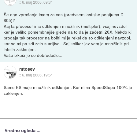
::
6. maj 2006, 09:31
Še eno vprašanje imam za vas (predvsem lastnike pentjuma D
805)?
Kaj ta procesor ima odklenjen množilnik (multipler), vsaj nevzdol
ker je veliko pomembnejše glede na to da je začetni 20X. Nekdo ki
prodaja tak procesor na bolhi mi je rekel da so odklenjeni navzdol,
kar se mi pa zdi zelo sumljivo...Saj kolikor jaz vem je množilnik pri
intelih zaklenjen.
Vaše izkušnje so dobrodošle....
mtosev
::
6. maj 2006, 19:51
Samo ES majo množilnik odklenjen. Ker nima SpeedStepa 100% je
zaklenjen.
Vredno ogleda ...