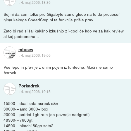
::
4. maj 2006, 18:36
Sej ni da sem tolko pro Gigabyte samo glede na to da procesor
nima kakega SpeedStep bi ta funkcija prišla prav.
Zato bi rad slišal kakšno izkušnjo z i-cool če kdo ve za kak review
al kaj podobneha...
mtosev
::
4. maj 2006, 19:06
Vse lepo in prav je z onim pcjem iz funtecha. Muči me samo
Asrock.
Porkadrek
::
4. maj 2006, 19:15
15500---dual sata asrock c&n
30000---amd 3000+ box
20000---patriot 1gb ram (da pozneje nadgradi)
48900---7600gt
14500---hitachi 80gb sata2
10000---nec 3510a