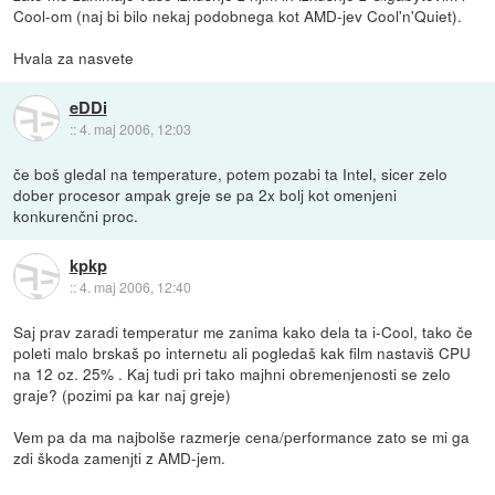
Cool-om (naj bi bilo nekaj podobnega kot AMD-jev Cool'n'Quiet).
Hvala za nasvete
eDDi
::
4. maj 2006, 12:03
če boš gledal na temperature, potem pozabi ta Intel, sicer zelo
dober procesor ampak greje se pa 2x bolj kot omenjeni
konkurenčni proc.
kpkp
::
4. maj 2006, 12:40
Saj prav zaradi temperatur me zanima kako dela ta i-Cool, tako če
poleti malo brskaš po internetu ali pogledaš kak film nastaviš CPU
na 12 oz. 25% . Kaj tudi pri tako majhni obremenjenosti se zelo
graje? (pozimi pa kar naj greje)
Vem pa da ma najbolše razmerje cena/performance zato se mi ga
zdi škoda zamenjti z AMD-jem.