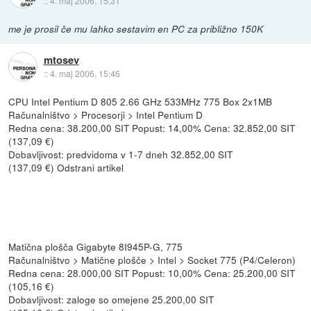
::
4. maj 2006, 15:31
me je prosil če mu lahko sestavim en PC za približno 150K
mtosev
::
4. maj 2006, 15:46
CPU Intel Pentium D 805 2.66 GHz 533MHz 775 Box 2x1MB
Računalništvo > Procesorji > Intel Pentium D
Redna cena: 38.200,00 SIT Popust: 14,00% Cena: 32.852,00 SIT
(137,09 €)
Dobavljivost: predvidoma v 1-7 dneh 32.852,00 SIT
(137,09 €) Odstrani artikel
Matična plošča Gigabyte 8I945P-G, 775
Računalništvo > Matične plošče > Intel > Socket 775 (P4/Celeron)
Redna cena: 28.000,00 SIT Popust: 10,00% Cena: 25.200,00 SIT
(105,16 €)
Dobavljivost: zaloge so omejene 25.200,00 SIT