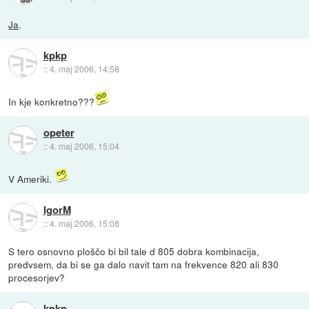
Ja
.
kpkp
::
4. maj 2006, 14:58
In kje konkretno???
opeter
::
4. maj 2006, 15:04
V Ameriki.
IgorM
::
4. maj 2006, 15:08
S tero osnovno ploščo bi bil tale d 805 dobra kombinacija,
predvsem, da bi se ga dalo navit tam na frekvence 820 ali 830
procesorjev?
kpkp