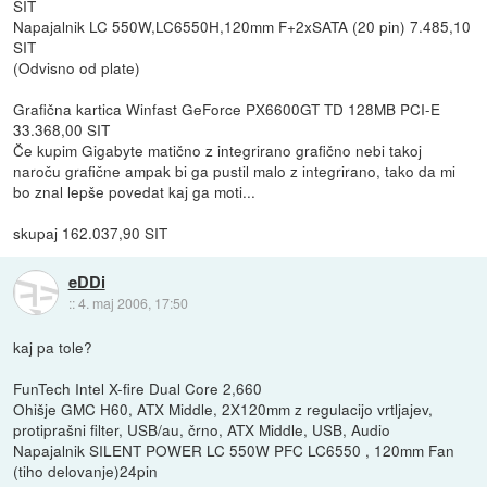
SIT
Napajalnik LC 550W,LC6550H,120mm F+2xSATA (20 pin) 7.485,10
SIT
(Odvisno od plate)
Grafična kartica Winfast GeForce PX6600GT TD 128MB PCI-E
33.368,00 SIT
Če kupim Gigabyte matično z integrirano grafično nebi takoj
naroču grafične ampak bi ga pustil malo z integrirano, tako da mi
bo znal lepše povedat kaj ga moti...
skupaj 162.037,90 SIT
eDDi
::
4. maj 2006, 17:50
kaj pa tole?
FunTech Intel X-fire Dual Core 2,660
Ohišje GMC H60, ATX Middle, 2X120mm z regulacijo vrtljajev,
protiprašni filter, USB/au, črno, ATX Middle, USB, Audio
Napajalnik SILENT POWER LC 550W PFC LC6550 , 120mm Fan
(tiho delovanje)24pin