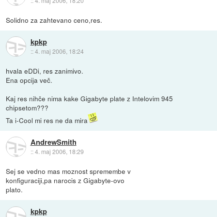
::
4. maj 2006, 18:20
Solidno za zahtevano ceno,res.
kpkp
::
4. maj 2006, 18:24
hvala eDDi, res zanimivo.
Ena opcija več.
Kaj res nihče nima kake Gigabyte plate z Intelovim 945
chipsetom???
Ta i-Cool mi res ne da mira
AndrewSmith
::
4. maj 2006, 18:29
Sej se vedno mas moznost spremembe v
konfiguraciji,pa narocis z Gigabyte-ovo
plato.
kpkp