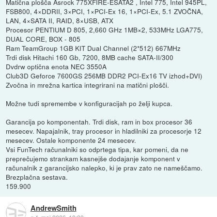
Matična plošča Asrock 775XFIRE-ESATA2 , Intel 775, Intel 945PL,
FSB800, 4×DDRII, 3×PCI, 1×PCI-Ex 16, 1×PCI-Ex, 5.1 ZVOČNA,
LAN, 4×SATA II, RAID, 8×USB, ATX
Procesor PENTIUM D 805, 2,660 GHz 1MB×2, 533MHz LGA775,
DUAL CORE, BOX - 805
Ram TeamGroup 1GB KIT Dual Channel (2*512) 667MHz
Trdi disk Hitachi 160 Gb, 7200, 8MB cache SATA-II/300
Dvdrw optična enota NEC 3550A
Club3D Geforce 7600GS 256MB DDR2 PCI-Ex16 TV izhod+DVI)
Zvočna in mrežna kartica integrirani na matični plošči.
Možne tudi spremembe v konfiguracijah po želji kupca.
Garancija po komponentah. Trdi disk, ram in box procesor 36
mesecev. Napajalnik, tray procesor in hladilniki za procesorje 12
mesecev. Ostale komponente 24 mesecev.
Vsi FunTech računalniki so odprtega tipa, kar pomeni, da ne
preprečujemo strankam kasnejše dodajanje komponent v
računalnik z garancijsko nalepko, ki je prav zato ne nameščamo.
Brezplačna sestava.
159.900
AndrewSmith