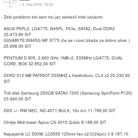
::
4. maj 2006, 16:02
Zelo podobno kot sem mu jaz sestavil Intel varjanto
ASUS P5PL2, LGA775, i945PL, PCIe, SATA2, Dual DDR2
23.473,80 SIT
GIGABYTE 8I945G-MF S775 (če se i-cool izkaže za dobro stvar )
25.998,00 SIT
PENTIUM D 805, 2,660 GHz 1MB×2, 533MHz LGA775, DUAL
CORE, BOX 32.852,00 SIT
DDR2 512 MB PATRIOT 533MHZ s hladlnikom, CL4 x2 20.230,00
SIT
Trdi disk Samsung 250GB SATAII 7200 (Samsung SpinPoint P120)
23.940,00 SIT
DVD +/- RW NEC, ND-4571 BULK, 16x črn 11.799,00 SIT
Ohišje Midi tower Aplus CS-3010 Qubic 8.188,00 SIT
Napajalnik LC 550W, LC6550 120mm fan,v2.0(24pin) č 8.187,10