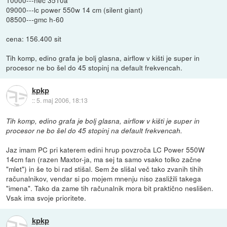
09000---lc power 550w 14 cm (silent giant)
08500---gmc h-60
cena: 156.400 sit
Tih komp, edino grafa je bolj glasna, airflow v kišti je super in
procesor ne bo šel do 45 stopinj na default frekvencah.
kpkp
::
5. maj 2006, 18:13
Tih komp, edino grafa je bolj glasna, airflow v kišti je super in
procesor ne bo šel do 45 stopinj na default frekvencah.
Jaz imam PC pri katerem edini hrup povzroča LC Power 550W
14cm fan (razen Maxtor-ja, ma sej ta samo vsako tolko začne
"mlet") in še to bi rad stišal. Sem že slišal več tako zvanih tihih
računalnikov, vendar si po mojem mnenju niso zasližili takega
"imena". Tako da zame tih računalnik mora bit praktično neslišen.
Vsak ima svoje prioritete.
kpkp