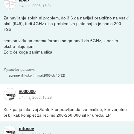
::
4. maj 2006, 15:21
Za navijanje sploh ni problem, do 3,6 ga naviješ praktično na vsaki
plati (945), tudi 4GHz niso problem za plato saj to je samo 200
FSB.
sem pa vidu na enemu foromu so ga navili do 6GHz, z nekim
ekstra hlajenjem
Edit: če koga zanima slika
Zgodovina sprememb…
spremenil:
kpkp
(
4. maj 2006 ob 15:32
)
#000000
::
4. maj 2006, 15:29
Kolk pa je tale tvoj žlahtnik pripravljen dat za mašino, ker verjetno
bi bil kak komplet za recimo 200-250.000 sit kr uredu. LP
mtosev