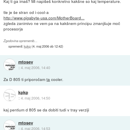
Kaj ti ga imaš? Mi napišeš konkretno kakšne so kaj temperature.
tle je še stran od i-cool-a
http://www.gigabyte-usa.com/MotherBoard...
zgleda zanimivo ne vem pa na kakšnem principu zmanjšuje moč
procesorja
Zgodovina sprememb…
spremenil:
kpkp
(
4. maj 2006 ob 12:42
)
mtosev
::
4. maj 2006, 14:40
Za D 805 ti priporočam
ta
cooler.
kpkp
::
4. maj 2006, 14:50
kaj pentium d 805 se da dobiti tudi v tray verziji
mtosev
::
4. maj 2006, 14:53