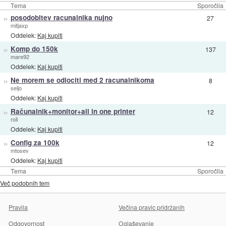
Tema
Sporočila
»
posodobitev racunalnika nujno
27
mitjaxp
Oddelek:
Kaj kupiti
»
Komp do 150k
137
mare92
Oddelek:
Kaj kupiti
»
Ne morem se odlociti med 2 racunalnikoma
8
seljo
Oddelek:
Kaj kupiti
»
Računalnik+monitor+all in one printer
12
roli
Oddelek:
Kaj kupiti
»
Config za 100k
12
mtosev
Oddelek:
Kaj kupiti
Tema
Sporočila
Več podobnih tem
Pravila
Večina pravic pridržanih
Odgovornost
Oglaševanje