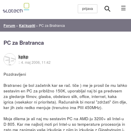
☰
Forum
»
Kaj kupiti
»
PC za Bratranca
PC za Bratranca
kpkp
::
4. maj 2006, 11:42
Pozdravljeni
Bratranec (je bol začetnik kar se rač. tiče ) me je prosil če mu lahko
sestavim en PC za približno 150K, uporabljal naj bi ga predvsem
za gledanje filmov, glasba, obdelavo slik, office, internet, kaka
igrica (vsekakor ni prioriteta). Računalnik bi moral "zdržati" čim dlje,
ker jih zelo redko menjuje (trenutno ima PIII 450MHz).
Moja dilema je ali naj mu sestavim PC na AMD-ju 3200+ ali Intel-u
D 805. Kar me najbolj moti pri Intel-u so temperature procesorja in
zato me zanimajo vaše izkušnje z njim in izkušnje z Gigabytovim i-