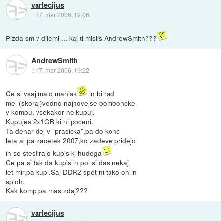
varlecijus
::
17. mar 2006, 19:06
Pizda sm v dilemi ... kaj ti misliš AndrewSmith???
AndrewSmith
::
17. mar 2006, 19:22
Ce si vsaj malo maniak
in bi rad
mel (skoraj)vedno najnovejse bomboncke
v kompu, vsekakor ne kupuj.
Kupujes 2x1GB ki ni poceni.
Ta denar dej v ˝prasicka˝,pa do konc
leta al pa zacetek 2007,ko zadeve pridejo
in se stestirajo kupis kj hudega
Ce pa si tak da kupis in pol si das nekaj
let mir,pa kupi.Saj DDR2 spet ni tako oh in
sploh.
Kak komp pa mas zdaj???
varlecijus