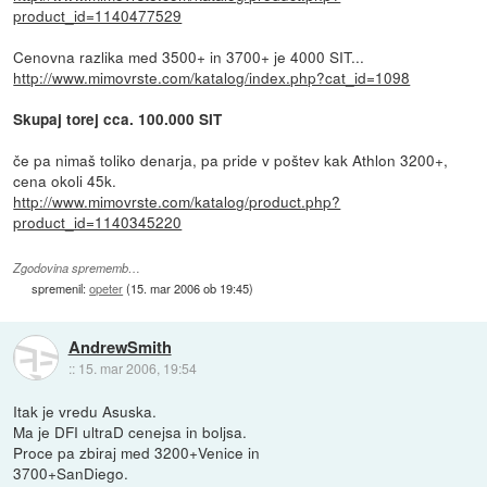
product_id=1140477529
Cenovna razlika med 3500+ in 3700+ je 4000 SIT...
http://www.mimovrste.com/katalog/index.php?cat_id=1098
Skupaj torej cca. 100.000 SIT
če pa nimaš toliko denarja, pa pride v poštev kak Athlon 3200+,
cena okoli 45k.
http://www.mimovrste.com/katalog/product.php?
product_id=1140345220
Zgodovina sprememb…
spremenil:
opeter
(
15. mar 2006 ob 19:45
)
AndrewSmith
::
15. mar 2006, 19:54
Itak je vredu Asuska.
Ma je DFI ultraD cenejsa in boljsa.
Proce pa zbiraj med 3200+Venice in
3700+SanDiego.