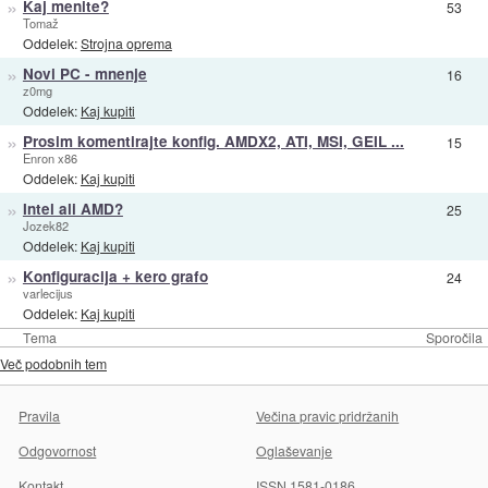
»
Kaj menite?
53
Tomaž
Oddelek:
Strojna oprema
»
Novi PC - mnenje
16
z0mg
Oddelek:
Kaj kupiti
»
Prosim komentirajte konfig. AMDX2, ATI, MSI, GEIL ...
15
Enron x86
Oddelek:
Kaj kupiti
»
Intel ali AMD?
25
Jozek82
Oddelek:
Kaj kupiti
»
Konfiguracija + kero grafo
24
varlecijus
Oddelek:
Kaj kupiti
Tema
Sporočila
Več podobnih tem
Pravila
Večina pravic pridržanih
Odgovornost
Oglaševanje
Kontakt
ISSN 1581-0186