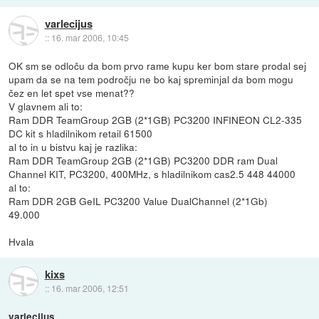
varlecijus
::
16. mar 2006, 10:45
OK sm se odloču da bom prvo rame kupu ker bom stare prodal sej
upam da se na tem področju ne bo kaj spreminjal da bom mogu
čez en let spet vse menat??
V glavnem ali to:
Ram DDR TeamGroup 2GB (2*1GB) PC3200 INFINEON CL2-335
DC kit s hladilnikom retail 61500
al to in u bistvu kaj je razlika:
Ram DDR TeamGroup 2GB (2*1GB) PC3200 DDR ram Dual
Channel KIT, PC3200, 400MHz, s hladilnikom cas2.5 448 44000
al to:
Ram DDR 2GB GeIL PC3200 Value DualChannel (2*1Gb)
49.000
Hvala
kixs
::
16. mar 2006, 12:51
varlecijus