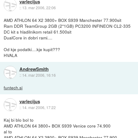
varlecijus
::
13. mar 2006, 22:06
AMD ATHLON 64 X2 3800+ BOX S939 Manchester 77.900sit
Ram DDR TeamGroup 2GB (2*1GB) PC3200 INFINEON CL2-335
DC kit s hladilnikom retail 61.500sit
DualCore in dobri rami....
Od kje podatki....kje kupit???
HVALA
AndrewSmith
::
14. mar 2006, 16:16
funtech.si
varlecijus
::
14. mar 2006, 17:22
Kaj bi blo bol to
AMD ATHLON 64 3800+ BOX S939 Venice core 74.900
al to
AMD ATHLON 64 X2 3800+ BOX S939 Manchester 77.900