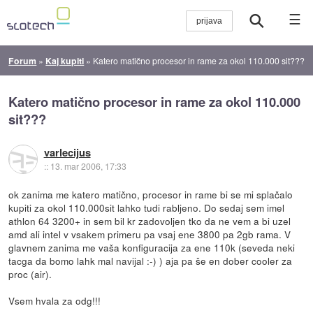
☰
Forum
»
Kaj kupiti
»
Katero matično procesor in rame za okol 110.000 sit???
Katero matično procesor in rame za okol 110.000
sit???
varlecijus
::
13. mar 2006, 17:33
ok zanima me katero matično, procesor in rame bi se mi splačalo
kupiti za okol 110.000sit lahko tudi rabljeno. Do sedaj sem imel
athlon 64 3200+ in sem bil kr zadovoljen tko da ne vem a bi uzel
amd ali intel v vsakem primeru pa vsaj ene 3800 pa 2gb rama. V
glavnem zanima me vaša konfiguracija za ene 110k (seveda neki
tacga da bomo lahk mal navijal :-) ) aja pa še en dober cooler za
proc (air).
Vsem hvala za odg!!!