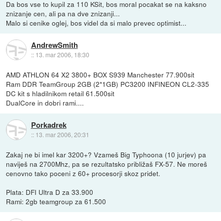
Da bos vse to kupil za 110 KSit, bos moral pocakat se na kaksno
znizanje cen, ali pa na dve znizanji...
Malo si cenike oglej, bos videl da si malo prevec optimist...
AndrewSmith
::
13. mar 2006, 18:30
AMD ATHLON 64 X2 3800+ BOX S939 Manchester 77.900sit
Ram DDR TeamGroup 2GB (2*1GB) PC3200 INFINEON CL2-335
DC kit s hladilnikom retail 61.500sit
DualCore in dobri rami....
Porkadrek
::
13. mar 2006, 20:31
Zakaj ne bi imel kar 3200+? Vzameš Big Typhoona (10 jurjev) pa
naviješ na 2700Mhz, pa se rezultatsko približaš FX-57. Ne moreš
cenovno tako poceni z 60+ procesorji skoz pridet.
Plata: DFI Ultra D za 33.900
Rami: 2gb teamgroup za 61.500