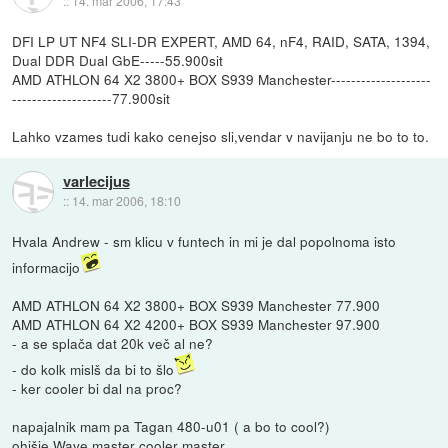
::
14. mar 2006, 17:43
DFI LP UT NF4 SLI-DR EXPERT, AMD 64, nF4, RAID, SATA, 1394,
Dual DDR Dual GbE-----55.900sit
AMD ATHLON 64 X2 3800+ BOX S939 Manchester--------------------
--------------------77.900sit
Lahko vzames tudi kako cenejso sli,vendar v navijanju ne bo to to.
varlecijus
::
14. mar 2006, 18:10
Hvala Andrew - sm klicu v funtech in mi je dal popolnoma isto
informacijo
AMD ATHLON 64 X2 3800+ BOX S939 Manchester 77.900
AMD ATHLON 64 X2 4200+ BOX S939 Manchester 97.900
- a se splača dat 20k več al ne?
- do kolk mislš da bi to šlo
- ker cooler bi dal na proc?
napajalnik mam pa Tagan 480-u01 ( a bo to cool?)
ohišje Wave master cooler master