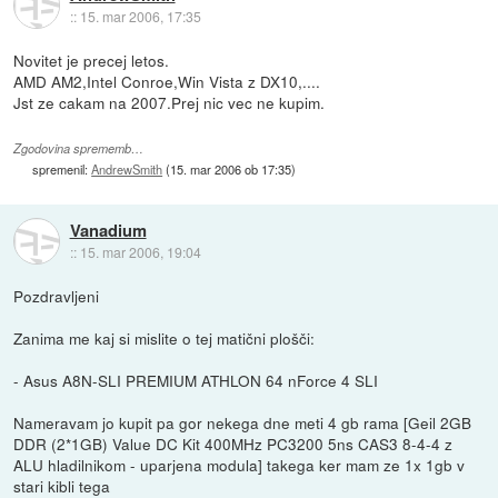
::
15. mar 2006, 17:35
Novitet je precej letos.
AMD AM2,Intel Conroe,Win Vista z DX10,....
Jst ze cakam na 2007.Prej nic vec ne kupim.
Zgodovina sprememb…
spremenil:
AndrewSmith
(
15. mar 2006 ob 17:35
)
Vanadium
::
15. mar 2006, 19:04
Pozdravljeni
Zanima me kaj si mislite o tej matični plošči:
- Asus A8N-SLI PREMIUM ATHLON 64 nForce 4 SLI
Nameravam jo kupit pa gor nekega dne meti 4 gb rama [Geil 2GB
DDR (2*1GB) Value DC Kit 400MHz PC3200 5ns CAS3 8-4-4 z
ALU hladilnikom - uparjena modula] takega ker mam ze 1x 1gb v
stari kibli tega