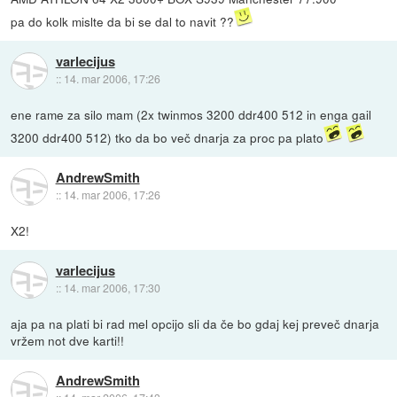
pa do kolk mislte da bi se dal to navit ??
varlecijus
::
14. mar 2006, 17:26
ene rame za silo mam (2x twinmos 3200 ddr400 512 in enga gail
3200 ddr400 512) tko da bo več dnarja za proc pa plato
AndrewSmith
::
14. mar 2006, 17:26
X2!
varlecijus
::
14. mar 2006, 17:30
aja pa na plati bi rad mel opcijo sli da če bo gdaj kej preveč dnarja
vržem not dve karti!!
AndrewSmith