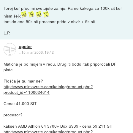
Torej ker proc mi svetujete za njo. Pa ne kakega za 100k sit ker
nism šejk
tam do ene 50k sit procesor pride v obzir +-5k sit
L.P.
opeter
::
15. mar 2006, 19:42
Matična je po mojem v redu. Drugi ti bodo itak priporočali DFI
plate...
Plošča je ta, mar ne?
http://www.mimovrste.com/katalog/product.php?
product_id=1100024614
Cena: 41.000 SIT
procesor?
kakšen AMD Athlon 64 3700+ Box S939 - cena 59.211 SIT
http://www.mimovrste.com/katalog/product.php?