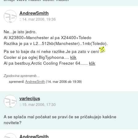
AndrewSmith
::
14. mar 2006, 19:36
Ne...je isto jedro.
Al X23800+Manchester al pa X24400+Toledo
Razlika je pa v L2...512kb(Manchester)..1mb(Toledo).
Pa se to baje da ni neke razlike.Je pa zato v ceni
Cooler si pa oglej BigTyphoona....
klik
Al pa bestbuy,Arctic Cooling Freezer 64......
klik
Zgodovina sprememb…
spremenil:
AndrewSmith
(
14. mar 2006 ob 19:39
)
varlecijus
::
15. mar 2006, 17:30
A se splača mal počakat se pravi če se pričakujejo kakšne
novitete?
AndrewSmith