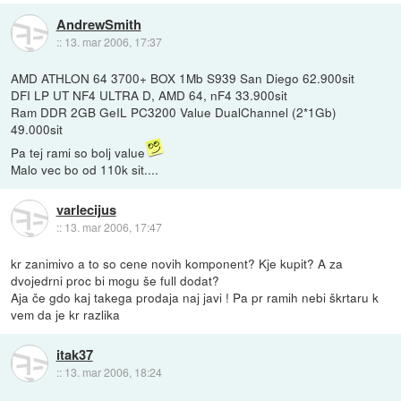
AndrewSmith
::
13. mar 2006, 17:37
AMD ATHLON 64 3700+ BOX 1Mb S939 San Diego 62.900sit
DFI LP UT NF4 ULTRA D, AMD 64, nF4 33.900sit
Ram DDR 2GB GeIL PC3200 Value DualChannel (2*1Gb)
49.000sit
Pa tej rami so bolj value
Malo vec bo od 110k sit....
varlecijus
::
13. mar 2006, 17:47
kr zanimivo a to so cene novih komponent? Kje kupit? A za
dvojedrni proc bi mogu še full dodat?
Aja če gdo kaj takega prodaja naj javi ! Pa pr ramih nebi škrtaru k
vem da je kr razlika
itak37
::
13. mar 2006, 18:24