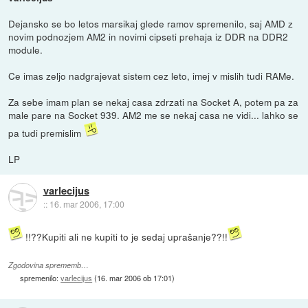
Dejansko se bo letos marsikaj glede ramov spremenilo, saj AMD z
novim podnozjem AM2 in novimi cipseti prehaja iz DDR na DDR2
module.
Ce imas zeljo nadgrajevat sistem cez leto, imej v mislih tudi RAMe.
Za sebe imam plan se nekaj casa zdrzati na Socket A, potem pa za
male pare na Socket 939. AM2 me se nekaj casa ne vidi... lahko se
pa tudi premislim
LP
varlecijus
::
16. mar 2006, 17:00
!!??Kupiti ali ne kupiti to je sedaj uprašanje??!!
Zgodovina sprememb…
spremenilo:
varlecijus
(
16. mar 2006 ob 17:01
)