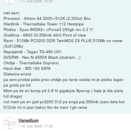
::
17. mar 2006, 19:50
mel sem:
Procesor - Athlon 64 3200+/512K (2.2Ghz) Box
Hladilnik - Thermaltake Tower 112 Heatpipe
Plošča - Epox 8KDA3+ nForce3 250gb rev 2.2 !!!
Grafična - 6800 Gt 256mb ddr3 Point of view
Rami - 512Mb PC3200 DDR TwinMOS 2X PLUS 512Mb no name
(3x512Mb)
Napajalnik - Tagan TG-480-U01
DVDRW - Nec N-4550A Black (dvdram....)
Ohišje - Thermaltake Soprano
Hard disk - WD 160 SATA
Disketna enota
pa sem prodal plato proc ohišje pa rame ostala mi je pečka tagan
pa grafa pa hd
Mam pa še en komp p4 2.8 ht gigabyte 8penxp ( baje je bla plata
full draga)
not mam pa en gail pc3200 512 pa enga pqi 265mb (sam dela kot
512mb mi ni jasn kako) tko da mam 1gb rama
Vanadium
::
18. mar 2006, 17:35