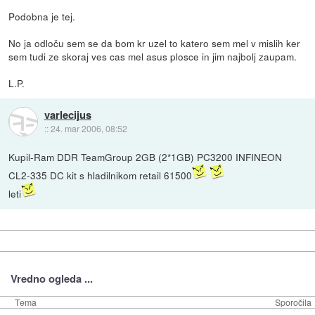
Podobna je tej.
No ja odloču sem se da bom kr uzel to katero sem mel v mislih ker
sem tudi ze skoraj ves cas mel asus plosce in jim najbolj zaupam.
L.P.
varlecijus
::
24. mar 2006, 08:52
Kupil-Ram DDR TeamGroup 2GB (2*1GB) PC3200 INFINEON
CL2-335 DC kit s hladilnikom retail 61500
leti
Vredno ogleda ...
Tema
Sporočila