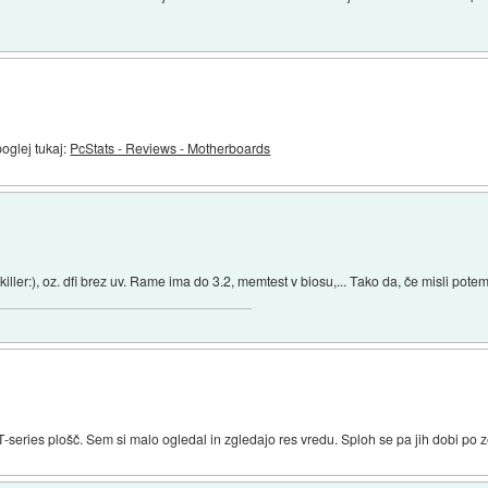
oglej tukaj:
PcStats - Reviews - Motherboards
fi killer:), oz. dfi brez uv. Rame ima do 3.2, memtest v biosu,... Tako da, če misli pote
 T-series plošč. Sem si malo ogledal in zgledajo res vredu. Sploh se pa jih dobi po 