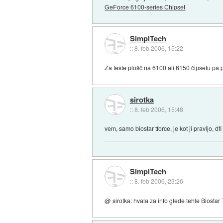
GeForce 6100-series Chipset
SimplTech
::
8. feb 2006, 15:22
Za teste plošč na 6100 ali 6150 čipsetu pa p
sirotka
::
8. feb 2006, 15:48
vem, samo biostar tforce, je kot ji pravijo, d
SimplTech
::
8. feb 2006, 23:26
@ sirotka: hvala za info glede tehle Biostar