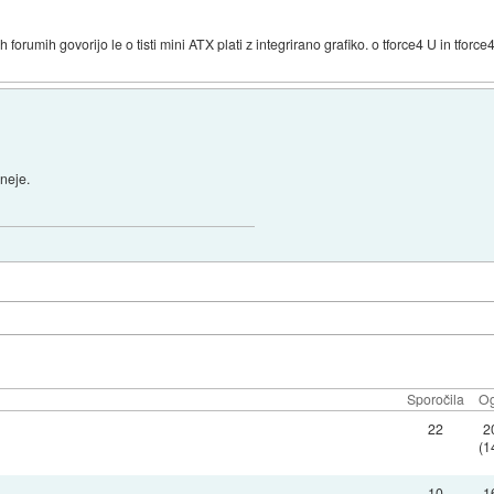
forumih govorijo le o tisti mini ATX plati z integrirano grafiko. o tforce4 U in tforce4 
sneje.
Sporočila
Og
22
2
(1
10
1