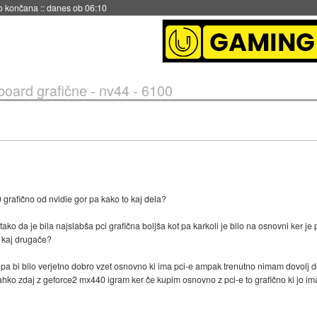
no končana
::
danes ob 06:10
oard grafične - nv44 - 6100
rafično od nvidie gor pa kako to kaj dela?
 tako da je bila najslabša pci grafična boljša kot pa karkoli je bilo na osnovni ker je
 kaj drugače?
pa bi bilo verjetno dobro vzet osnovno ki ima pci-e ampak trenutno nimam dovolj d
h lahko zdaj z geforce2 mx440 igram ker če kupim osnovno z pci-e to grafično ki jo 