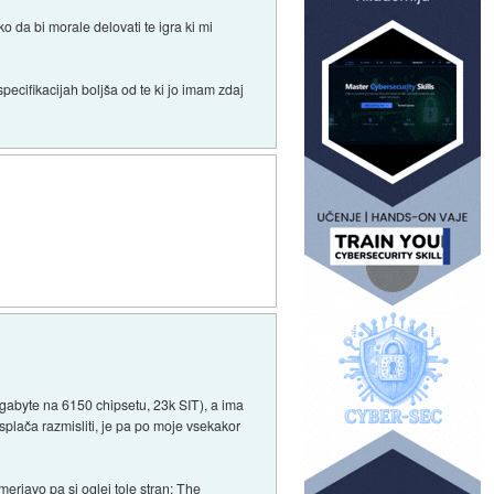
o da bi morale delovati te igra ki mi
pecifikacijah boljša od te ki jo imam zdaj
igabyte na 6150 chipsetu, 23k SIT), a ima
plača razmisliti, je pa po moje vsekakor
erjavo pa si oglej tole stran:
The