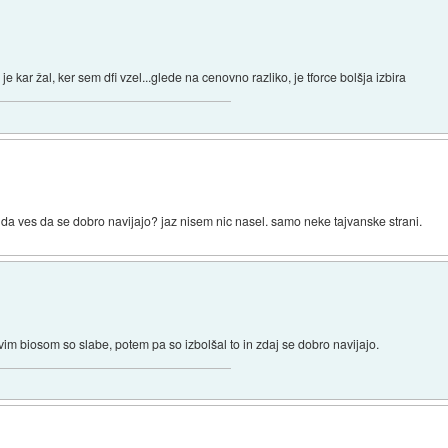
je kar žal, ker sem dfi vzel...glede na cenovno razliko, je tforce bolšja izbira
, da ves da se dobro navijajo? jaz nisem nic nasel. samo neke tajvanske strani.
rvim biosom so slabe, potem pa so izbolšal to in zdaj se dobro navijajo.