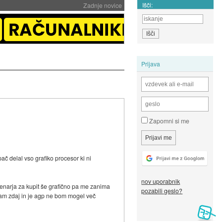
Išči:
Zadnje novice
Prijava
Zapomni si me
 pač delal vso grafiko procesor ki ni
nov uporabnik
enarja za kupit še grafično pa me zanima
pozabili geslo?
imam zdaj in je agp ne bom mogel več