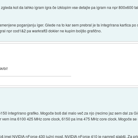
in zgleda kot da lahko igram igra če izklopim vse detajle pa igram na npr 800x600 tak
amenjene poganjanju iger. Glede na to kar sem prebral je ta integrirana kartica po s
ral npr cod1&2 pa warkraft3 dokler ne kupim boljšo grafično.
krbi!
6150 integrirano grafiko. Mogoče boš dal malo več za njo (recimo jaz sem dal za G
kor vem ima 6100 425 MHz core clock, 6150 pa ima 475 MHz core clock. Mogoče se s
oš imel NVIDIA nForce 430 južni most. NVIDIA nForce 410 je namreč slabši. Za prim