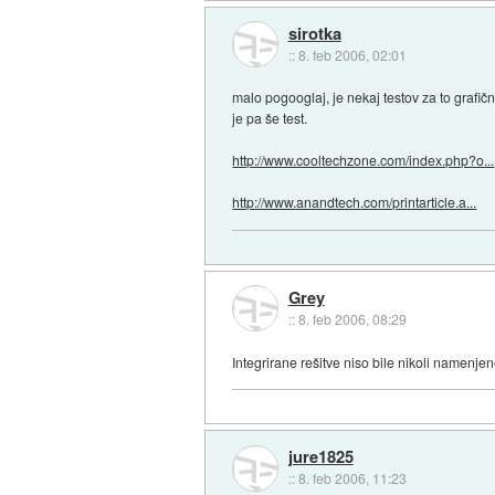
sirotka
::
8. feb 2006, 02:01
malo pogooglaj, je nekaj testov za to grafičn
je pa še test.
http://www.cooltechzone.com/index.php?o...
http://www.anandtech.com/printarticle.a...
Grey
::
8. feb 2006, 08:29
Integrirane rešitve niso bile nikoli namenje
jure1825
::
8. feb 2006, 11:23