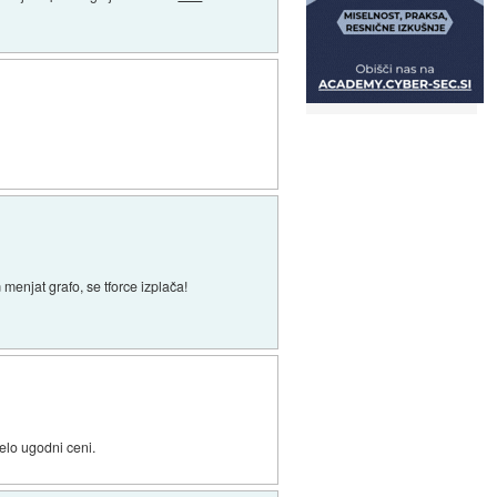
m menjat grafo, se tforce izplača!
zelo ugodni ceni.