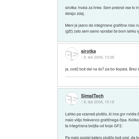
sirotka: hvala za linke. Sem prebral vse to 
delajo zdaj.
Meni je jasno da integrirane grafične niso n
(gf2) zato sem samo vprašal če bom lahko ig
sirotka
::
8. feb 2006, 13:38
ja, cod2 boš dal na dx7 pa bo šopala. Brez s
SimplTech
::
8. feb 2006, 15:18
Lahko pa vzameš ploščo, ki ima gor nvidia 
malo višjo frekvenco grafičnega čipa. Koli
ta integrirana boljša od tvoje GF2.
Pa malo poglej katero ploščo boš vzel, da b