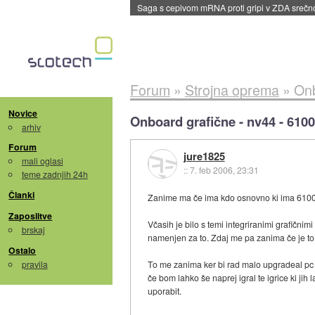
Saga s cepivom mRNA proti gripi v ZDA sreč
Forum
»
Strojna oprema
»
Onb
Novice
Onboard grafične - nv44 - 6100
arhiv
Forum
jure1825
mali oglasi
::
7. feb 2006, 23:31
teme zadnjih 24h
Članki
Zanime ma če ima kdo osnovno ki ima 6100 g
Zaposlitve
Včasih je bilo s temi integriranimi grafičnimi
brskaj
namenjen za to. Zdaj me pa zanima če je to
Ostalo
pravila
To me zanima ker bi rad malo upgradeal pc 
če bom lahko še naprej igral te igrice ki ji
uporabit.