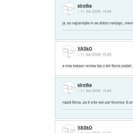
sirotka
::
11. feb 2006, 15:08
ja, so najcenejše in se dobro navijajo...meni 
VASkO
::
11. feb 2006, 15:35
a mas kaksen review kje o teh tforce platah
sirotka
::
11. feb 2006, 15:49
napiš tforce, pa ti vrže ven par forumov. S p
VASkO