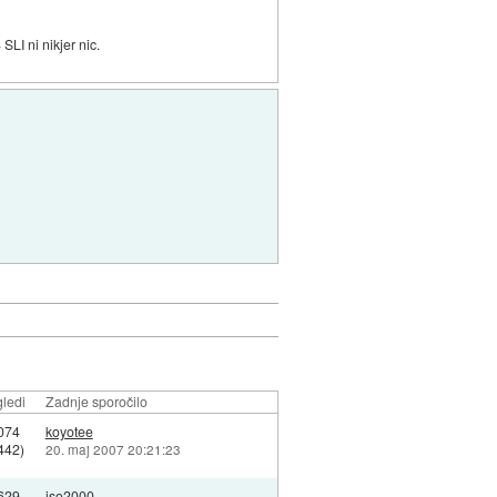
SLI ni nikjer nic.
ledi
Zadnje sporočilo
074
koyotee
442)
20. maj 2007 20:21:23
629
iso2000