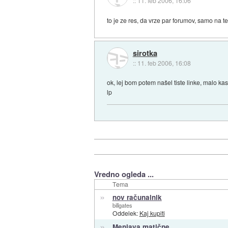
::
11. feb 2006, 16:06
to je ze res, da vrze par forumov, samo na teh 
sirotka
::
11. feb 2006, 16:08
ok, lej bom potem našel tiste linke, malo ka
lp
Vredno ogleda ...
Tema
»
nov računalnik
billgates
Oddelek:
Kaj kupiti
»
Menjava matične...