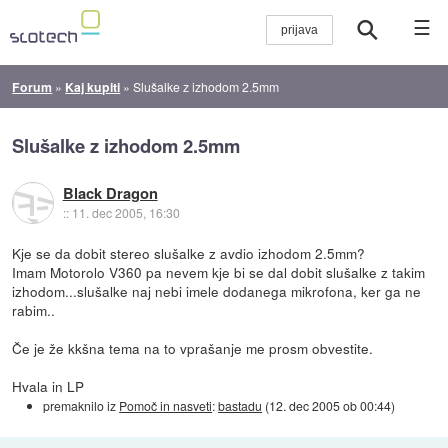
☰
Forum
»
Kaj kupiti
»
Slušalke z izhodom 2.5mm
Slušalke z izhodom 2.5mm
Black Dragon
::
11. dec 2005, 16:30
Kje se da dobit stereo slušalke z avdio izhodom 2.5mm?
Imam Motorolo V360 pa nevem kje bi se dal dobit slušalke z takim
izhodom...slušalke naj nebi imele dodanega mikrofona, ker ga ne
rabim..
Če je že kkšna tema na to vprašanje me prosm obvestite.
Hvala in LP
premaknilo iz
Pomoč in nasveti
:
bastadu
(
12. dec 2005 ob 00:44
)