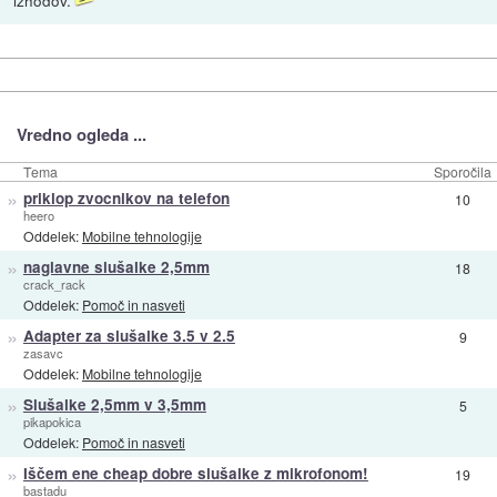
Vredno ogleda ...
Tema
Sporočila
»
priklop zvocnikov na telefon
10
heero
Oddelek:
Mobilne tehnologije
»
naglavne slušalke 2,5mm
18
crack_rack
Oddelek:
Pomoč in nasveti
»
Adapter za slušalke 3.5 v 2.5
9
zasavc
Oddelek:
Mobilne tehnologije
»
Slušalke 2,5mm v 3,5mm
5
pikapokica
Oddelek:
Pomoč in nasveti
»
Iščem ene cheap dobre slušalke z mikrofonom!
19
bastadu