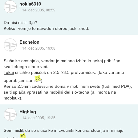
nokia6310
::
14. dec 2005, 08:59
Da nisi mislil 3,5?
Kolikor vem je to navaden stereo jack izhod.
Eschelon
::
14. dec 2005, 19:08
Slušalke obstajajo, vendar je majhna izbira in nekaj približno
kvalitetnega stane več.
Tukaj
si lahko poiščeš en 2.5->3.5 pretvorniček. (tako varianto
uporabljam sam
)
Ker so 2.5mm zadevščine doma v mobilnem svetu (tudi med PDA),
se ti splača vprašati na mobilni del slo-techa (ali morda na
mobisux).
Highlag
::
14. dec 2005, 19:35
Sem mislil, da so slušalke in zvočniki končna stopnja in nimajo
izhodov.