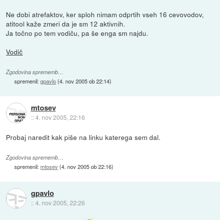
Ne dobi atrefaktov, ker sploh nimam odprtih vseh 16 cevovodov,
atitool kaže zmeri da je sm 12 aktivnih.
Ja točno po tem vodiču, pa še enga sm najdu.
Vodič
Zgodovina sprememb…
spremenil:
gpavlo
(
4. nov 2005 ob 22:14
)
mtosev
::
4. nov 2005, 22:16
Probaj naredit kak piše na linku katerega sem dal.
Zgodovina sprememb…
spremenil:
mtosev
(
4. nov 2005 ob 22:16
)
gpavlo
::
4. nov 2005, 22:26