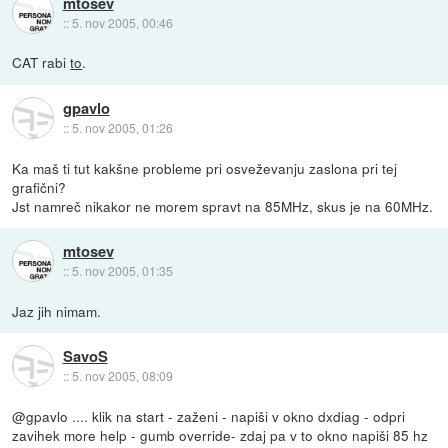
mtosev
::
5. nov 2005, 00:46
CAT rabi
to
.
gpavlo
::
5. nov 2005, 01:26
Ka maš ti tut kakšne probleme pri osveževanju zaslona pri tej
grafični?
Jst namreč nikakor ne morem spravt na 85MHz, skus je na 60MHz.
mtosev
::
5. nov 2005, 01:35
Jaz jih nimam.
SavoS
::
5. nov 2005, 08:09
@gpavlo .... klik na start - zaženi - napiši v okno dxdiag - odpri
zavihek more help - gumb override- zdaj pa v to okno napiši 85 hz