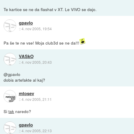
Te kartice se ne da flashat v XT. Le VIVO se dajo.
gpavlo
::
4. nov 2005, 19:54
Pa še te ne vse! Moja club3d se ne da!!!
VASkO
::
4. nov 2005, 20:43
@gpavlo
dobis artefakte al kaj?
mtosev
::
4. nov 2005, 21:11
Si
tak
naredo?
gpavlo
::
4. nov 2005, 22:13