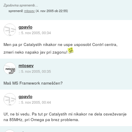
Zgodovina sprememb…
spremenil:
mtosev
(
4. nov 2005 ob 22:55
)
gpavlo
::
5. nov 2005, 00:34
Men pa pr Catalystih nikakor ne uspe usposobt Contrl centra,
zmeri neko napako jav pri zagonu!
mtosev
::
5. nov 2005, 00:35
Maš MS Framework nameščen?
gpavlo
::
5. nov 2005, 00:44
Uf, ne bi vedu. Pa tut pr Catalystih mi nikakor ne dela osveževanje
na 85MHz, pri Omega pa brez problema.