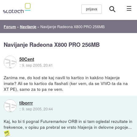
☰
Forum
»
Navijanje
»
Navijanje Radeona X800 PRO 256MB
Navijanje Radeona X800 PRO 256MB
50Cent
::
9. sep 2005, 20:41
Zanima me, do kod ste kaj navili to kartico in kakšno hlajenje
imate? Ali se to kartico da flashati (ker vem, da se VIVO-ta da na
XT PE), samo za to pa ne vem.
tiborrr
::
9. sep 2005, 20:44
Kaj, ko bi ti pognal Futuremarkov ORB in si tam ogledal rezultate in
frekvence, v opisu pa prebral se vrsto hlajenja in delovne pogoje...