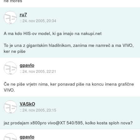
ne moreš
ru7
::
24. nov 2005, 20:34
A ma kdo HIS-ov model, ki ga imajo na nakupi.net
To je una z gigantskim hladilnikom, zanima me namreč a ma VIVO,
ker ne piše
gpavlo
::
24. nov 2005, 22:21
Če ne piše vrjetn nima, ker ponavad piše na koncu imena grafične
VIVO.
VASkO
::
24. nov 2005, 23:15
jaz prodajam x800pro vivo@XT 540/595, kolko kosta sploh nova?
gpavlo