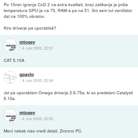
Po 10min igranja CoD 2 na extra kvaliteti, brez zatikanja je pršla
temperatura GPU-ja na 75, RAM-a pa na 51. Sm sem tut ventilator
dal na 100% obratov.
Kire driverje pa uporablaš?
mtosev
::
4. nov 2005, 22:51
CAT 5.10A
gpavlo
::
4. nov 2005, 22:54
Jst pa uporablam Omega driverje 2.6.75a, ki so predelani Catalysti
5.10a
mtosev
::
4. nov 2005, 22:55
Meni nekak niso vredi delali. Zmrzno PC.