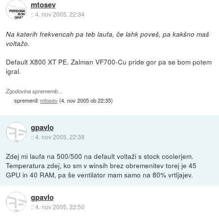
mtosev
::
4. nov 2005, 22:34
Na katerih frekvencah pa teb laufa, če lahk poveš, pa kakšno maš
voltažo.
Default X800 XT PE. Zalman VF700-Cu pride gor pa se bom potem
igral.
Zgodovina sprememb…
spremenil:
mtosev
(
4. nov 2005 ob 22:35
)
gpavlo
::
4. nov 2005, 22:38
Zdej mi laufa na 500/500 na default voltaži s stock coolerjem.
Temperatura zdej, ko sm v winsih brez obremenitev torej je 45
GPU in 40 RAM, pa še ventilator mam samo na 80% vrtljajev.
gpavlo
::
4. nov 2005, 22:50