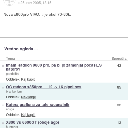
::
25. nov 2005, 18:15
Nova x800pro VIVO, ti je okol 70-80k.
Vredno ogleda ...
Tema
Sporočila
»
Imam Radeon 9800 pro, pa bi jo zamenjal pocasi..S
43
katero?
gandolfini
Oddelek:
Kaj kupiti
»
OC radeon x850pro ... 12 -> 16 pipelines
85
branko_bm
Oddelek:
Navijanje
»
Katera graficna za tale racunalnik
32
aruga
Oddelek:
Kaj kupiti
»
X800 vs 6600GT (oboje agp)
13
hunter01