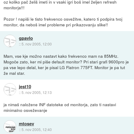
oz koliko pač želiš imeti in v vsaki igri boš imel željen refresh
monitorja!!!
Pozor ! napiši le tisto frekvenco osvežitve, katero ti podpira tvoj
monitor, da neboš imel probleme pri prikazovanju slike!!
gpavlo
::
5. nov 2005, 12:00
Mam, vse kje možno nastavt kako frekvenco mam na 85MHz.
Mogoče zato, ker mi piše default monitor? Pri stari grafi 9600pro je
pa vse lepo delal, ker je pisal LG Flatron 775FT. Monitor je pa tut
že mal star.
jest10
::
5. nov 2005, 12:13
ja nimaš naložene INF datoteke od monitorja, zato ti nastavi
minimalno osveževanje
mtosev
::
5. nov 2005, 12:40