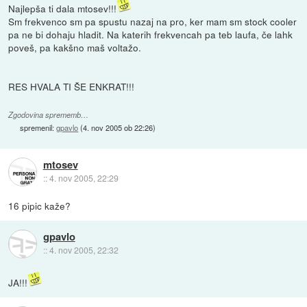
Najlepša ti dala mtosev!!!
Sm frekvenco sm pa spustu nazaj na pro, ker mam sm stock cooler
pa ne bi dohaju hladit. Na katerih frekvencah pa teb laufa, če lahk
poveš, pa kakšno maš voltažo.
RES HVALA TI ŠE ENKRAT!!!
Zgodovina sprememb…
spremenil:
gpavlo
(
4. nov 2005 ob 22:26
)
mtosev
::
4. nov 2005, 22:29
16 pipic kaže?
gpavlo
::
4. nov 2005, 22:32
JA!!!