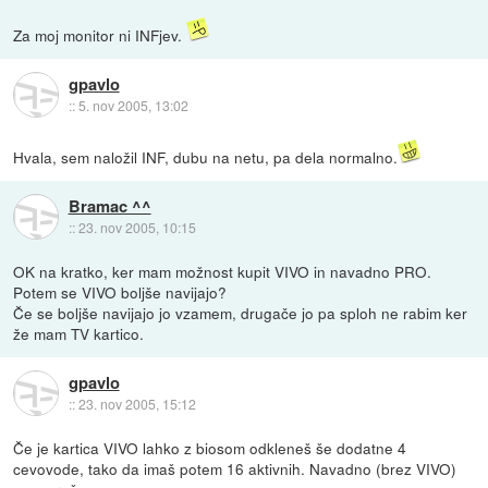
Za moj monitor ni INFjev.
gpavlo
::
5. nov 2005, 13:02
Hvala, sem naložil INF, dubu na netu, pa dela normalno.
Bramac ^^
::
23. nov 2005, 10:15
OK na kratko, ker mam možnost kupit VIVO in navadno PRO.
Potem se VIVO boljše navijajo?
Če se boljše navijajo jo vzamem, drugače jo pa sploh ne rabim ker
že mam TV kartico.
gpavlo
::
23. nov 2005, 15:12
Če je kartica VIVO lahko z biosom odkleneš še dodatne 4
cevovode, tako da imaš potem 16 aktivnih. Navadno (brez VIVO)