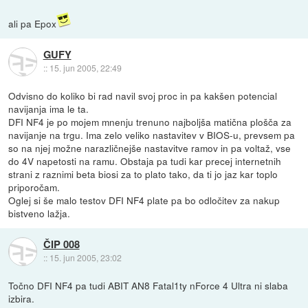
ali pa Epox
GUFY
::
15. jun 2005, 22:49
Odvisno do koliko bi rad navil svoj proc in pa kakšen potencial
navijanja ima le ta.
DFI NF4 je po mojem mnenju trenuno najboljša matična plošča za
navijanje na trgu. Ima zelo veliko nastavitev v BIOS-u, prevsem pa
so na njej možne narazličnejše nastavitve ramov in pa voltaž, vse
do 4V napetosti na ramu. Obstaja pa tudi kar precej internetnih
strani z raznimi beta biosi za to plato tako, da ti jo jaz kar toplo
priporočam.
Oglej si še malo testov DFI NF4 plate pa bo odločitev za nakup
bistveno lažja.
ČIP 008
::
15. jun 2005, 23:02
Točno DFI NF4 pa tudi ABIT AN8 Fatal1ty nForce 4 Ultra ni slaba
izbira.