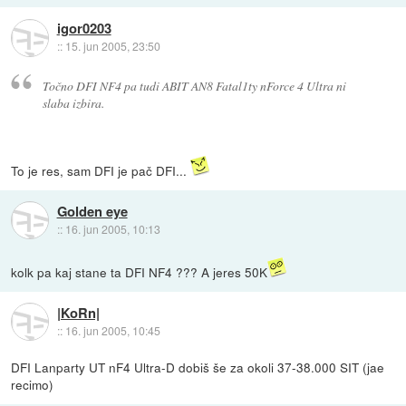
igor0203
::
15. jun 2005, 23:50
Točno DFI NF4 pa tudi ABIT AN8 Fatal1ty nForce 4 Ultra ni
slaba izbira.
To je res, sam DFI je pač DFI...
Golden eye
::
16. jun 2005, 10:13
kolk pa kaj stane ta DFI NF4 ??? A jeres 50K
|KoRn|
::
16. jun 2005, 10:45
DFI Lanparty UT nF4 Ultra-D dobiš še za okoli 37-38.000 SIT (jae
recimo)