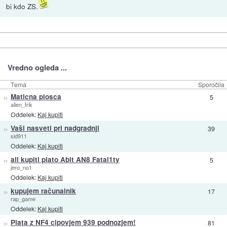
bi kdo ZS.
Vredno ogleda ...
Tema
Sporočila
»
Maticna plosca
5
alien_frik
Oddelek:
Kaj kupiti
»
Vaši nasveti pri nadgradnji
39
sid911
Oddelek:
Kaj kupiti
»
ali kupiti plato Abit AN8 Fatal1ty
5
jero_no1
Oddelek:
Kaj kupiti
»
kupujem računalnik
17
rap_game
Oddelek:
Kaj kupiti
»
Plata z NF4 cipovjem 939 podnozjem!
81