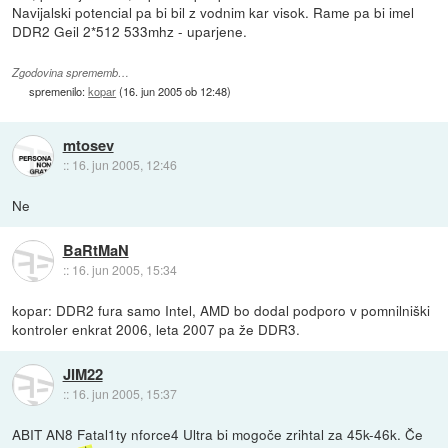
Navijalski potencial pa bi bil z vodnim kar visok. Rame pa bi imel
DDR2 Geil 2*512 533mhz - uparjene.
Zgodovina sprememb…
spremenilo:
kopar
(
16. jun 2005 ob 12:48
)
mtosev
::
16. jun 2005, 12:46
Ne
BaRtMaN
::
16. jun 2005, 15:34
kopar: DDR2 fura samo Intel, AMD bo dodal podporo v pomnilniški
kontroler enkrat 2006, leta 2007 pa že DDR3.
JIM22
::
16. jun 2005, 15:37
ABIT AN8 Fatal1ty nforce4 Ultra bi mogoče zrihtal za 45k-46k. Če