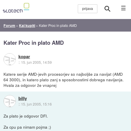
☰
Forum
»
Kaj kupiti
»
Kater Proc in plato AMD
Kater Proc in plato AMD
kopar
::
15. jun 2005, 14:59
Katere serije AMD-jevih procesorjev so najboljše za navijat (AMD
64 3000), in katero plato zanj s sposobnostimi dobrega navijanja.
Hvala za odgovor že vnaprej
billy
::
15. jun 2005, 15:16
Za plato je odgovor DFI.
Za cpu pa nimam pojma ;)