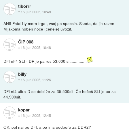
tiborrr
::
16. jun 2005, 10:48
AN8 Fatal1ty mora trgat, vsaj po specsih. Skoda, da jih razen
Mljakoma noben noce (ceneje) uvozit.
ČIP 008
::
16. jun 2005, 10:48
DFI nF4 SLI - DR je pa res 53.000 sit..............
billy
::
16. jun 2005, 11:26
DFI nf4 ultra-D se dobi že za 35.500sit. Če hočeš SLI je pa za
44.900sit.
kopar
::
16. jun 2005, 12:45
OK, pol naj bo DFI, a pa ima podporo za DDR2?