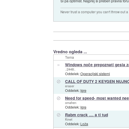
Si pa optimist. Najprej si preberi pravila fo
Never trust a computer you can't throw out 
Vredno ogleda ...
Tema
»
Windows noče prepoznati gesla z
.:2448:.
Oddelek:
Operacijski sistemi
⊘
CALL OF DUTY 2 KEYGEN NUJN
eraser
Oddelek:
Igre
⊘
Need for speed- most wanted ne
omahen
Oddelek:
Igre
⊘
Rabm crack .... a ti tud
Kmet
Oddelek:
Loža