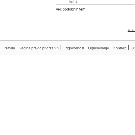
Tema
Več podobnih tem
« st
Pravila
Večina pravic pridržanih
Odgovornost
Oglaševanje
Kontakt
IS