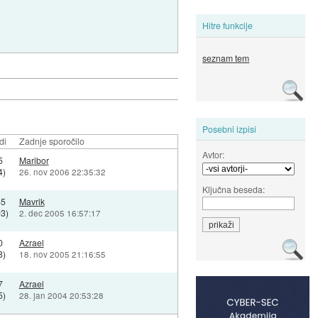
Hitre funkcije
seznam tem
Posebni izpisi
di
Zadnje sporočilo
Avtor:
5
Maribor
4)
26. nov 2006 22:35:32
Ključna beseda:
55
Mavrik
3)
2. dec 2005 16:57:17
0
Azrael
8)
18. nov 2005 21:16:55
7
Azrael
5)
28. jan 2004 20:53:28