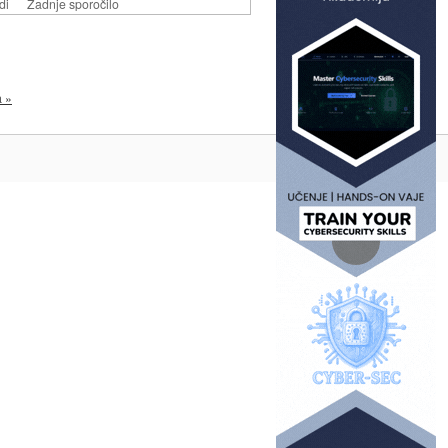
di
Zadnje sporočilo
a »
Na vrh ^