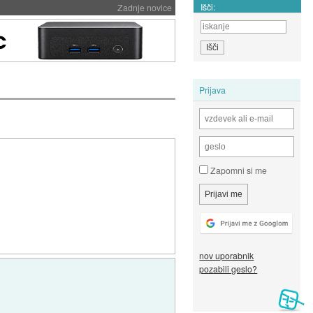
Išči:
Zadnje novice
Prijava
Zapomni si me
nov uporabnik
pozabili geslo?