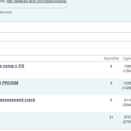
ruma.
http://www.slo-tech.com/ostalo/pravila/
a window
Sporočila
Ogle
a vstop v OS
8
158
(139
O PROSIM
9
133
(1329
eeeeeeeeeed crack
6
311
(304
31
370
(273