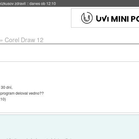
eizkusov zdravil
::
danes ob 12:10
»
Corel Draw 12
 30 dni,
ta program deloval vedno??
:10
)