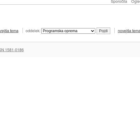
Sporočila
Ogle
arejša tema
oddelek:
novejša tem
SN 1581-0186