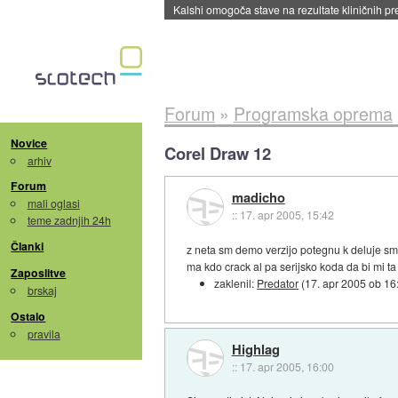
Kalshi omogoča stave na rezultate kliničnih pr
Forum
»
Programska oprema
Novice
Corel Draw 12
arhiv
Forum
madicho
mali oglasi
::
17. apr 2005, 15:42
teme zadnjih 24h
Članki
z neta sm demo verzijo potegnu k deluje sm
ma kdo crack al pa serijsko koda da bi mi 
Zaposlitve
zaklenil:
Predator
(
17. apr 2005 ob 16
brskaj
Ostalo
pravila
Highlag
::
17. apr 2005, 16:00