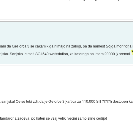
 sam da GeForca 3 se cakam k ga nimajo na zalogi, pa da namest tvojga monitor
njska. Sanjsko je meti SGI 540 workstation, za katerega pa imam 20000 $ premal.
 sanjska! Ce se tebi zdi, da je Geforce 3(kartica za 110.000 SIT?!?!?!) dostopen k
standardna zadeva, po kateri se vsaj veliki vecini samo sline cedijo!