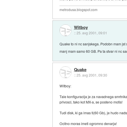
metrodusa.blogspot.com
Witboy
::
25. avg 2001, 09:01
Quake to ni nc sanjskega. Podobn mam jst
manj mam samo 60 GB. Pa ta stvar ni nc sa
Quake
::
25. avg 2001, 09:30
Witboy:
Tale konfiguracija je za navadnega smrtnika
privosci, tako kot MX-a, se posteno motis!
Tudi disk, ki ga imas ti(60 Gb), je hudo nad
Ocitno moras imeti ogromno denarja!