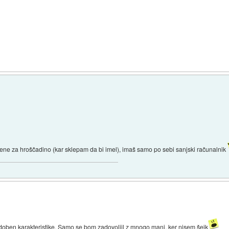
ne za hroščadino (kar sklepam da bi imel), imaš samo po sebi sanjski računalnik
odoben karakteristike. Samo se bom zadovoljil z mnogo manj, ker nisem šejk