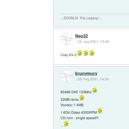
..::DOOM III: The Legacy::..
Neo32
::
25. avg 2001, 13:48
Cray SV-2
krucymucy
::
25. avg 2001, 14:34
80486 DX5 133Mhz
32MB rama
Voodoo 1 4MB
1.6Gb Diska 4300RPM
CD-rom - single speed!!!
...