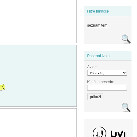
Hitre funkcije
seznam tem
Posebni izpisi
Avtor:
Ključna beseda: