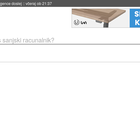
igence doslej
::
včeraj ob 21:37
 sanjski racunalnik?