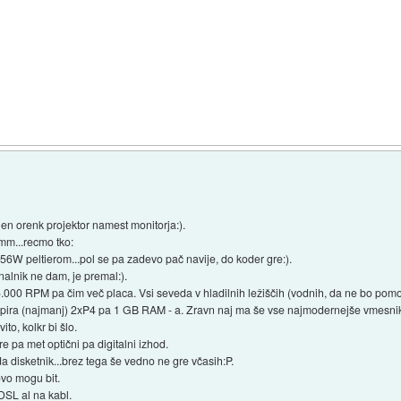
 še en orenk projektor namest monitorja:).
mmm...recmo tko:
56W peltierom...pol se pa zadevo pač navije, do koder gre:).
alnik ne dam, je premal:).
 15.000 RPM pa čim več placa. Vsi seveda v hladilnih ležiščih (vodnih, da ne bo pomo
odpira (najmanj) 2xP4 pa 1 GB RAM - a. Zravn naj ma še vse najmodernejše vmesnike
o, kolkr bi šlo.
e pa met optični pa digitalni izhod.
 disketnik...brez tega še vedno ne gre včasih:P.
vo mogu bit.
DSL al na kabl.