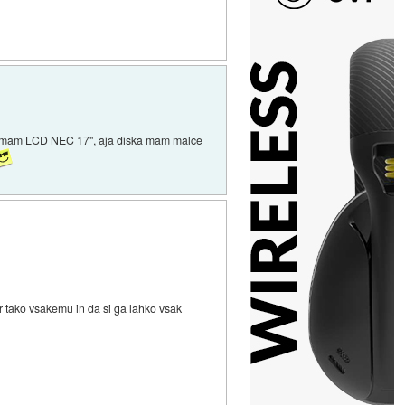
ja mam LCD NEC 17", aja diska mam malce
ar tako vsakemu in da si ga lahko vsak