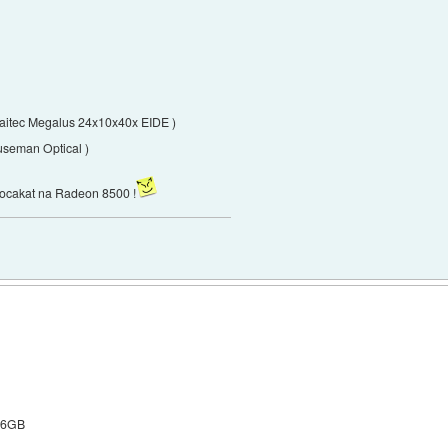
aitec Megalus 24x10x40x EIDE )
useman Optical )
 pocakat na Radeon 8500 !
36GB