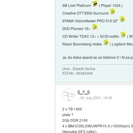
SB Live! Platinum
( Player 1024 )
Creative DTT3500 Surround
IIYAMA VisionMaster PRO 510 22"
DVD Pioneer 16×
CD Writer TEAC 12× + SCSI vodilo
( W
Razer Boomslang miska
( Logitech Mo
Ja, bo treba sparat se za Geforce 3 ! Al pa
Uros - Essedi Gorica
ICQ No.: 56362066
||_^_||
::
26. avg 2001, 18:28
2 x TB 1400
plata ?
2Gb DDR 2100
4 x IBM IC35L036UWPR15-X (15000rpm) 
Hercules GF3 (ultra:)