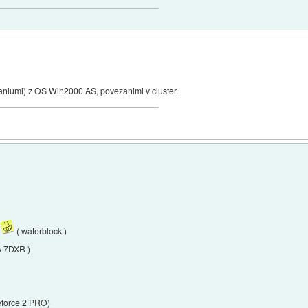
taniumi) z OS Win2000 AS, povezanimi v cluster.
b
( waterblock )
 7DXR )
eforce 2 PRO)