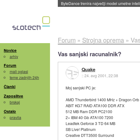
ByteDance trenira največji model umetne intel
Forum
»
Strojna oprema
»
Vas
Novice
Vas sanjski racunalnik?
arhiv
Forum
Quake
mali oglasi
::
24. avg 2001, 22:38
teme zadnjih 24h
Članki
Moj sanjski PC je:
Zaposlitve
AMD Thunderbird 1400 MHz + Dragon Orb
brskaj
ABIT KG7 RAID ATA100 DDR ATX
Ostalo
512 MB Ram DDR PC2100
pravila
2× IBM 40 Gb ATA100 7200
Leadtek Geforce 3 TD 64 MB
SB Live! Platinum
Creative DTT3500 Surround