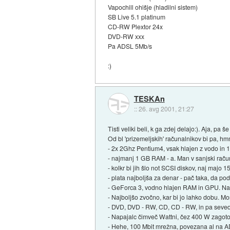
Vapochill ohišje (hladilni sistem)
SB Live 5.1 platinum
CD-RW Plextor 24x
DVD-RW xxx
Pa ADSL 5Mb/s
:)
TESKAn
::
26. avg 2001, 21:27
Tisti veliki beli, k ga zdej delajo:). Aja, pa
Od bl 'prizemeljskih' računalnikov bi pa, h
- 2x 2Ghz Pentium4, vsak hlajen z vodo in 1
- najmanj 1 GB RAM - a. Man v sanjski račun
- kolkr bi jih šlo not SCSI diskov, naj majo
- plata najboljša za denar - pač taka, da p
- GeForca 3, vodno hlajen RAM in GPU. Navit
- Najboljšo zvočno, kar bi jo lahko dobu. Mor
- DVD, DVD - RW, CD, CD - RW, in pa seveda
- Napajalc čimveč Wattni, čez 400 W zagoto
- Hehe, 100 Mbit mrežna, povezana al na A