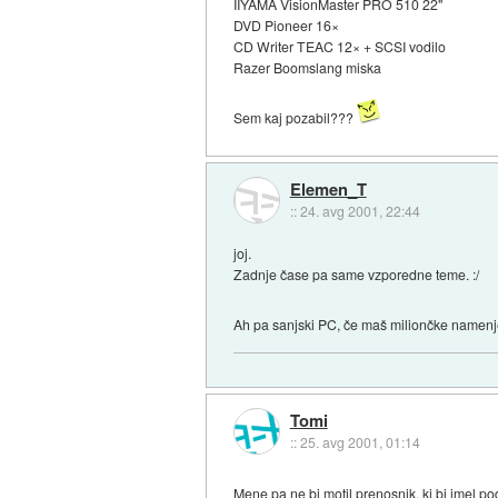
IIYAMA VisionMaster PRO 510 22"
DVD Pioneer 16×
CD Writer TEAC 12× + SCSI vodilo
Razer Boomslang miska
Sem kaj pozabil???
Elemen_T
::
24. avg 2001, 22:44
joj.
Zadnje čase pa same vzporedne teme. :/
Ah pa sanjski PC, če maš miliončke namenje
Tomi
::
25. avg 2001, 01:14
Mene pa ne bi motil prenosnik, ki bi imel p