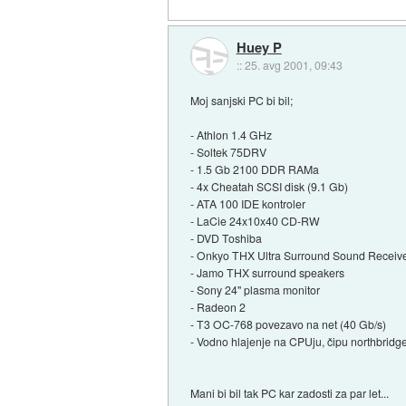
Huey P
::
25. avg 2001, 09:43
Moj sanjski PC bi bil;
- Athlon 1.4 GHz
- Soltek 75DRV
- 1.5 Gb 2100 DDR RAMa
- 4x Cheatah SCSI disk (9.1 Gb)
- ATA 100 IDE kontroler
- LaCie 24x10x40 CD-RW
- DVD Toshiba
- Onkyo THX Ultra Surround Sound Receiv
- Jamo THX surround speakers
- Sony 24" plasma monitor
- Radeon 2
- T3 OC-768 povezavo na net (40 Gb/s)
- Vodno hlajenje na CPUju, čipu northbridge,
Mani bi bil tak PC kar zadosti za par let...