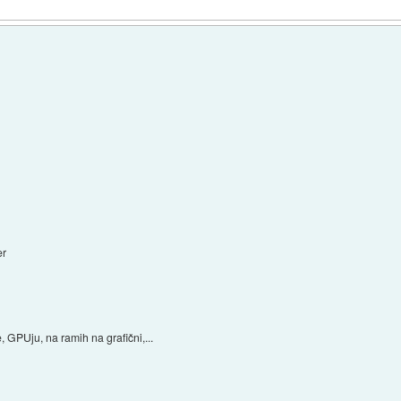
er
 GPUju, na ramih na grafični,...