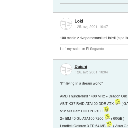
Loki
::
25. avg 2001, 19:47
100 masin z dvoporcesorskimi tbirdi (alpa i
I left my wallet in El Segundo
Daishi
::
26. avg 2001, 18:04
"I'm living in a dream world" :
AMD Thunderbird 1400 MHz + Dragon Or
ABIT KG7 RAID ATA100 DDR ATX
( GA
512 MB Ram DDR PC2100
2× IBM 40 Gb ATA100 7200
( 60GB )
Leadtek Geforce 3 TD 64 MB
( Asus G