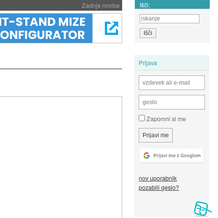
Išči:
Zadnje novice
Prijava
Zapomni si me
nov uporabnik
pozabili geslo?