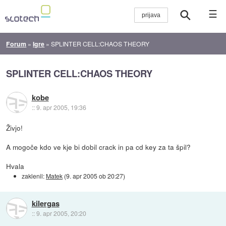
☰
Forum
»
Igre
»
SPLINTER CELL:CHAOS THEORY
SPLINTER CELL:CHAOS THEORY
kobe
::
9. apr 2005, 19:36
Živjo!
A mogoče kdo ve kje bi dobil crack in pa cd key za ta špil?
Hvala
zaklenil:
Matek
(
9. apr 2005 ob 20:27
)
kilergas
::
9. apr 2005, 20:20