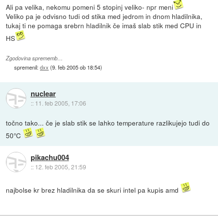
Ali pa velika, nekomu pomeni 5 stopinj veliko- npr meni
Veliko pa je odvisno tudi od stika med jedrom in dnom hladilnika,
tukaj ti ne pomaga srebrn hladilnik če imaš slab stik med CPU in
HS
Zgodovina sprememb…
spremenil:
dxx
(
9. feb 2005 ob 18:54
)
nuclear
::
11. feb 2005, 17:06
točno tako... če je slab stik se lahko temperature razlikujejo tudi do
50°C
pikachu004
::
12. feb 2005, 21:59
najbolse kr brez hladilnika da se skuri intel pa kupis amd