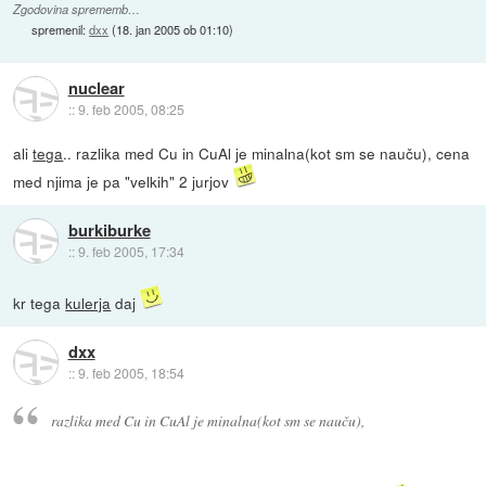
Zgodovina sprememb…
spremenil:
dxx
(
18. jan 2005 ob 01:10
)
nuclear
::
9. feb 2005, 08:25
ali
tega
.. razlika med Cu in CuAl je minalna(kot sm se nauču), cena
med njima je pa "velkih" 2 jurjov
burkiburke
::
9. feb 2005, 17:34
kr tega
kulerja
daj
dxx
::
9. feb 2005, 18:54
razlika med Cu in CuAl je minalna(kot sm se nauču),