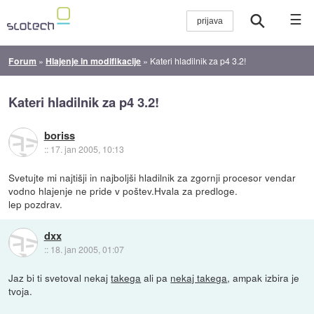
☰
Forum
»
Hlajenje in modifikacije
»
Kateri hladilnik za p4 3.2!
Kateri hladilnik za p4 3.2!
boriss
::
17. jan 2005, 10:13
Svetujte mi najtišji in najboljši hladilnik za zgornji procesor vendar
vodno hlajenje ne pride v poštev.Hvala za predloge.
lep pozdrav.
dxx
::
18. jan 2005, 01:07
Jaz bi ti svetoval nekaj
takega
ali pa
nekaj takega
, ampak izbira je
tvoja.