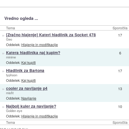
Vredno ogleda ...
Tema
Sporočila
»
[Zračno hlajenje] Kateri hladilnik za Socket 478
17
Geo
Oddelek:
Hlajenje in modifikacije
»
Katera hladilnika naj kupim?
6
minime
Oddelek:
Kaj kupiti
»
Hladilnik za Bartona
17
typhoon
Oddelek:
Kaj kupiti
»
cooler za navijanje p4
13
misfit
Oddelek:
Navijanje
»
Najbolj kuler za navijanje?
10
Golden eye
Oddelek:
Hlajenje in modifikacije
Tema
Sporočila