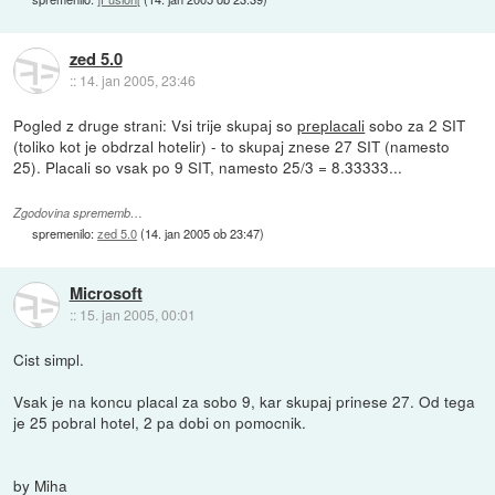
zed 5.0
::
14. jan 2005, 23:46
Pogled z druge strani: Vsi trije skupaj so
preplacali
sobo za 2 SIT
(toliko kot je obdrzal hotelir) - to skupaj znese 27 SIT (namesto
25). Placali so vsak po 9 SIT, namesto 25/3 = 8.33333...
Zgodovina sprememb…
spremenilo:
zed 5.0
(
14. jan 2005 ob 23:47
)
Microsoft
::
15. jan 2005, 00:01
Cist simpl.
Vsak je na koncu placal za sobo 9, kar skupaj prinese 27. Od tega
je 25 pobral hotel, 2 pa dobi on pomocnik.
by Miha