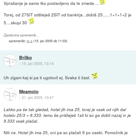
Vprašanje je samo tko postavljeno da te zmede....
Torej, od 27SIT odšteješ 2SIT od bankirja...dobiš 25......1+1+1+2 je
5....skupi 30
Zgodovina sprememb…
spremenilo:
tx-z
(
15. jan 2005 ob 11:03
)
Brilko
::
15. jan 2005, 13:14
Uh zigam kaj si pa ti ugotovil ej. Svaka ti čast.
Meamoto
::
21. jan 2005, 10:47
Lahko pa še tak gledaš, hotel jih ima 25, torej je vsak od njih dal
hotelu 25/3 = 8.333. temu še prišteješ 1sit ki so ga dobli nazaj in je
9.333 vsak plačal.
Niti ne. Hotel jih ima 25, oni pa so plačali 9 po osebi. Pomočnik je