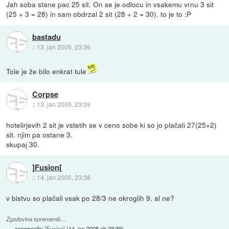
Jah soba stane pac 25 sit. On se je odlocu in vsakemu vrnu 3 sit
(25 + 3 = 28) in sam obdrzal 2 sit (28 + 2 = 30). to je to :P
bastadu
::
13. jan 2005, 23:36
Tole je že bilo enkrat tule
Corpse
::
13. jan 2005, 23:39
hotelirjevih 2 sit je vstetih se v ceno sobe ki so jo plačali 27(25+2)
sit. njim pa ostane 3.
skupaj 30.
]Fusion[
::
14. jan 2005, 23:38
v bistvu so plačali vsak po 28/3 ne okroglih 9. al ne?
Zgodovina sprememb…
spremenilo:
]Fusion[
(
14. jan 2005 ob 23:39
)