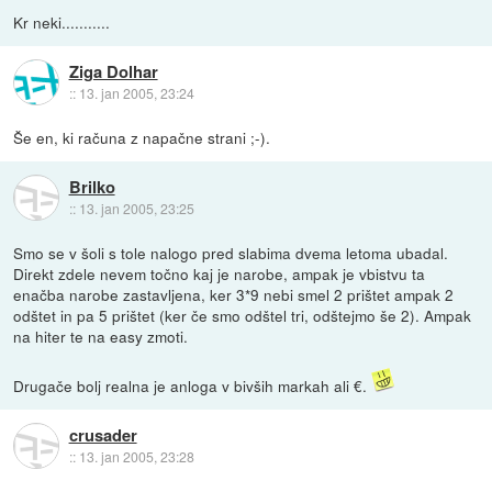
Kr neki...........
Ziga Dolhar
::
13. jan 2005, 23:24
Še en, ki računa z napačne strani ;-).
Brilko
::
13. jan 2005, 23:25
Smo se v šoli s tole nalogo pred slabima dvema letoma ubadal.
Direkt zdele nevem točno kaj je narobe, ampak je vbistvu ta
enačba narobe zastavljena, ker 3*9 nebi smel 2 prištet ampak 2
odštet in pa 5 prištet (ker če smo odštel tri, odštejmo še 2). Ampak
na hiter te na easy zmoti.
Drugače bolj realna je anloga v bivših markah ali €.
crusader
::
13. jan 2005, 23:28