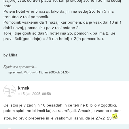
Najprej vsak od treh placa 10, kar je skupaj 30. Teh 30 ima sedaj
hotel.
Potem hotel vrne 5 nazaj, tako da jih ima sedaj 25. Teh 5 ima
trenutno v roki pomocnik.
Pomocnik vsakemu da 1 nazaj, kar pomeni, da je vsak dal 10 in 1
dobil nazaj, pomocniku pa v roki ostane 2.
Torej, trije gosti so dali 9, hotel ima 25, pomocnik pa ima 2. Se
pravi, 3x9(gosti dajo) = 25 (za hotel) + 2(in pomocnika).
by Miha
Zgodovina sprememb…
spremenil:
Microsoft
(
15. jan 2005 ob 01:30
)
krneki
::
15. jan 2005, 08:58
Cel štos je v zadnjih 10 besadah in če teh ne bi bilo v zgodbici,
potem sploh ne bi imeli kaj za razmišljati. Ampak je vseeno dober
štos, ko prvič prebereš in je vsakomur jasno, da je 27+2=29