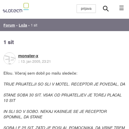
☰
Forum
»
Loža
»
1 sit
1 sit
monster-x
::
13. jan 2005, 23:21
Ellou. Včeraj sem dobil po mailu sledeče:
TRIJE PRIJATELJI SO SLI V MOTEL. RECEPTOR JE POVEDAL, DA
STANE SOBA 30 SIT. VSAK OD PRIJATELJEV JE TOREJ PLACAL
10 SIT
IN SLI SO V SOBO. NEKAJ KASNEJE SE JE RECEPTOR
SPOMNIL, DA STANE
SOBA LE 25 SIT, ZATO JE POSLAL POMOCNIKA, DA VRNE TREM