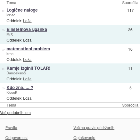
Tema
Sporočila
»
Logične naloge
117
leinad
Oddelek:
Loža
»
Einsteinova uganka
36
MrX
Oddelek:
Loža
»
matematicni problem
16
krho
Oddelek:
Loža
»
Kamje izginil TOLAR!
11
DamoskinoS
Oddelek:
Loža
»
Kdo zna......?
5
KiccoK
Oddelek:
Loža
Tema
Sporočila
Več podobnih tem
Pravila
Večina pravic pridržanih
Odgovornost
Oglaševanje