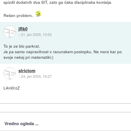
spizdil dodatnih dva SIT, zato ga čaka disciplinska komisija.
Rešen problem..
jRk0
::
21. jan 2005, 10:52
To je ze blo parkrat.
Je pa samo nepravilnost v racunskem postopku. Ne mors kar po
svoje nekaj pri matematiki:)
strictom
::
24. jan 2005, 16:27
L4m0rzZ
Vredno ogleda ...