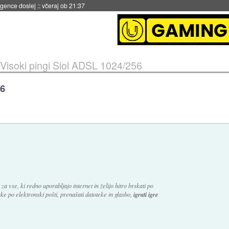
igence doslej
::
včeraj ob 21:37
Visoki pingi Siol ADSL 1024/256
56
vse, ki redno uporabljajo internet in želijo hitro brskati po
ke po elektronski pošti, prenašati datoteke in glasbo,
igrati igre