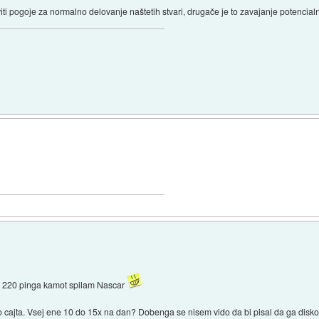
iti pogoje za normalno delovanje naštetih stvari, drugače je to zavajanje potencialn
)
 z 220 pinga kamot spilam Nascar
ajta. Vsej ene 10 do 15x na dan? Dobenga se nisem vido da bi pisal da ga diskone