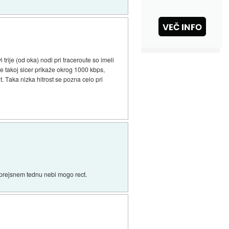
rije (od oka) nodi pri traceroute so imeli
se takoj sicer prikaže okrog 1000 kbps,
. Taka nizka hitrost se pozna celo pri
v prejsnem tednu nebi mogo rect.