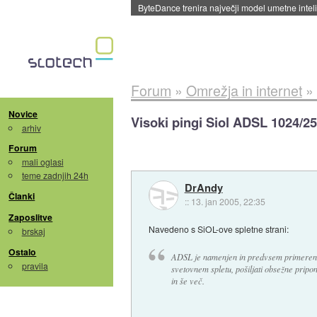
ByteDance trenira največji model umetne intel
Forum
»
Omrežja in internet
»
Novice
Visoki pingi Siol ADSL 1024/2
arhiv
Forum
mali oglasi
teme zadnjih 24h
DrAndy
Članki
::
13. jan 2005, 22:35
Zaposlitve
Navedeno s SiOL-ove spletne strani:
brskaj
Ostalo
ADSL je namenjen in predvsem primeren za 
pravila
svetovnem spletu, pošiljati obsežne pripon
in še več.