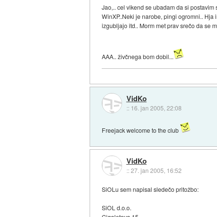
Jao,.. cel vikend se ubadam da si postavim s
WinXP..Neki je narobe, pingi ogromni.. Hja i
izgubljajo itd.. Morm met prav srečo da se m
AAA.. živčnega bom dobil...
VidKo
::
16. jan 2005, 22:08
Freejack welcome to the club
VidKo
::
27. jan 2005, 16:52
SiOLu sem napisal sledečo pritožbo:
SiOL d.o.o.
Cigaletova 15