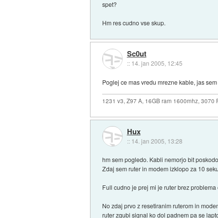
spet?
Hm res cudno vse skup.
Sc0ut
::
14. jan 2005, 12:45
Poglej ce mas vredu mrezne kable, jas sem
1231 v3, Z97 A, 16GB ram 1600mhz, 3070
Hux
::
14. jan 2005, 13:28
hm sem pogledo. Kabli nemorjo bit poskodo
Zdaj sem ruter in modem izklopo za 10 seku
Full cudno je prej mi je ruter brez problema 
No zdaj prvo z resetiranim ruterom in mode
ruter zgubi signal ko dol padnem pa se lapto