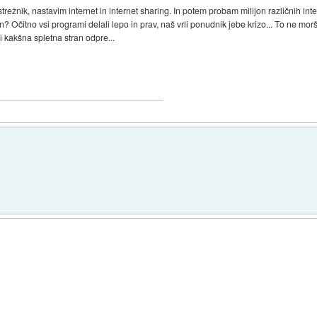
trežnik, nastavim internet in internet sharing. In potem probam milijon različnih i
n? Očitno vsi programi delali lepo in prav, naš vrli ponudnik jebe krizo... To ne mor
i kakšna spletna stran odpre...