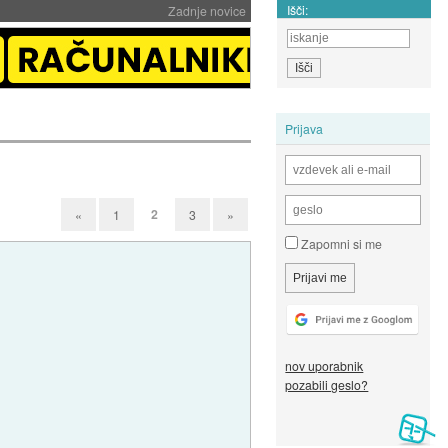
Išči:
Zadnje novice
Prijava
2
«
1
3
»
Zapomni si me
nov uporabnik
pozabili geslo?