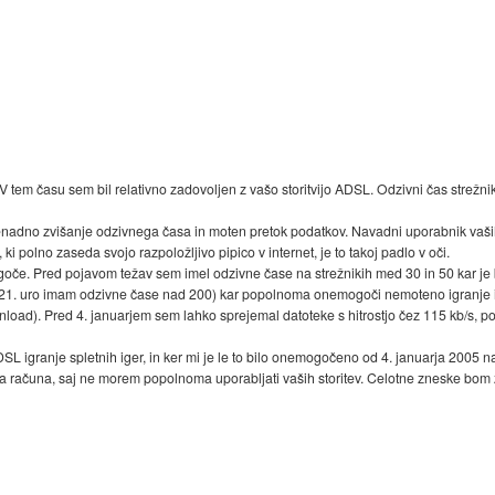
 tem času sem bil relativno zadovoljen z vašo storitvijo ADSL. Odzivni čas strežniko
enadno zvišanje odzivnega časa in moten pretok podatkov. Navadni uporabnik vaših s
 ki polno zaseda svojo razpoložljivo pipico v internet, je to takoj padlo v oči.
ogoče. Pred pojavom težav sem imel odzivne čase na strežnikih med 30 in 50 kar je b
 21. uro imam odzivne čase nad 200) kar popolnoma onemogoči nemoteno igranje i
nload). Pred 4. januarjem sem lahko sprejemal datoteke s hitrostjo čez 115 kb/s, p
DSL igranje spletnih iger, in ker mi je le to bilo onemogočeno od 4. januarja 2005 
 računa, saj ne morem popolnoma uporabljati vaših storitev. Celotne zneske bom 