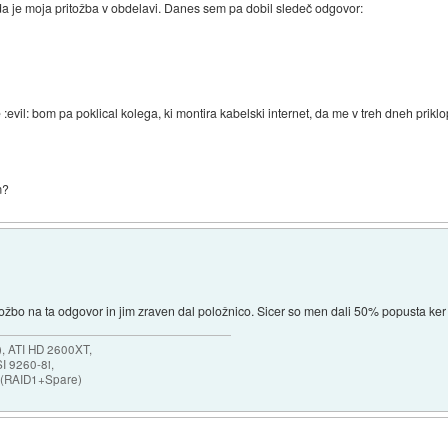
a je moja pritožba v obdelavi. Danes sem pa dobil sledeč odgovor:
vil: bom pa poklical kolega, ki montira kabelski internet, da me v treh dneh priklop
m?
itožbo na ta odgovor in jim zraven dal položnico. Sicer so men dali 50% popusta ke
 ATI HD 2600XT,
I 9260-8i,
 (RAID1+Spare)