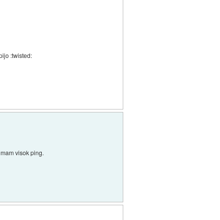
ijo :twisted:
r mam visok ping.