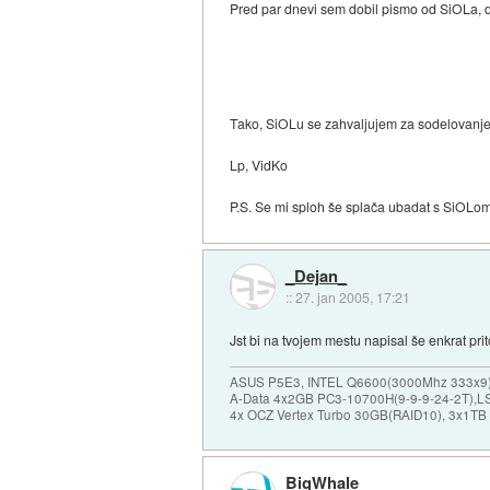
Pred par dnevi sem dobil pismo od SiOLa, d
Tako, SiOLu se zahvaljujem za sodelovanje :e
Lp, VidKo
P.S. Se mi sploh še splača ubadat s SiOLo
_Dejan_
::
27. jan 2005, 17:21
Jst bi na tvojem mestu napisal še enkrat pr
ASUS P5E3, INTEL Q6600(3000Mhz 333x9),
A-Data 4x2GB PC3-10700H(9-9-9-24-2T),LS
4x OCZ Vertex Turbo 30GB(RAID10), 3x1TB
BigWhale