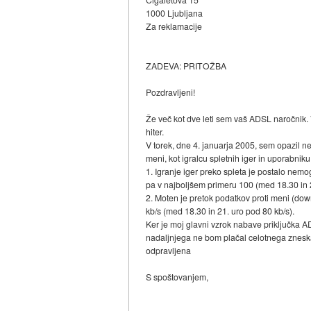
1000 Ljubljana
Za reklamacije
ZADEVA: PRITOŽBA
Pozdravljeni!
Že več kot dve leti sem vaš ADSL naročnik. V
hiter.
V torek, dne 4. januarja 2005, sem opazil n
meni, kot igralcu spletnih iger in uporabniku,
1. Igranje iger preko spleta je postalo nem
pa v najboljšem primeru 100 (med 18.30 in
2. Moten je pretok podatkov proti meni (dow
kb/s (med 18.30 in 21. uro pod 80 kb/s).
Ker je moj glavni vzrok nabave priključka A
nadaljnjega ne bom plačal celotnega zneska
odpravljena
S spoštovanjem,