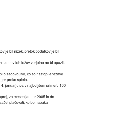
v je bil nizek, pretok podatkov je bil
toritev teh težav verjetno ne bi opazil,
ilo zadovoljivo, ko so nastopile težave
ger preko spleta.
o 4. januarju pa v najboljšem primeru 100
naprej, za mesec januar 2005 in do
začel plačevati, ko bo napaka