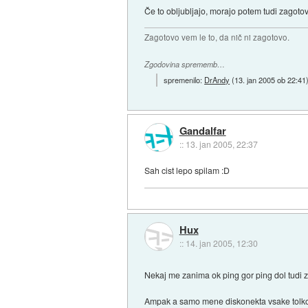
Če to obljubljajo, morajo potem tudi zagotov
Zagotovo vem le to, da nič ni zagotovo.
Zgodovina sprememb…
spremenilo:
DrAndy
(
13. jan 2005 ob 22:41
Gandalfar
::
13. jan 2005, 22:37
Sah cist lepo spilam :D
Hux
::
14. jan 2005, 12:30
Nekaj me zanima ok ping gor ping dol tudi
Ampak a samo mene diskonekta vsake tolko c