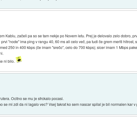
Kablu, začeli pa so se tam nekje po Novem letu. Prej je delovalo zelo dobro, prvi t
prvi "node" ima ping v rangu 40, 60 ms ali celo več, pa tudi če grem meriti hitrost, 
je med 250 in 400 kbps (če imam "srečo", celo do 700 kbps); sicer imam 1 Mbps paket
ni.
e ni bilo.
utera. Ocitno se mu je sfrckalo pocasi.
o se mi zdi da ni lagalo vec? Vsej takrat ko sem nascar spilal je bil normalen kar 