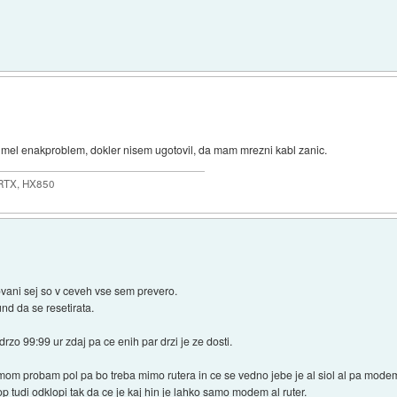
 mel enakproblem, dokler nisem ugotovil, da mam mrezni kabl zanic.
 RTX, HX850
vani sej so v ceveh vse sem prevero.
nd da se resetirata.
drzo 99:99 ur zdaj pa ce enih par drzi je ze dosti.
mom probam pol pa bo treba mimo rutera in ce se vedno jebe je al siol al pa mode
p tudi odklopi tak da ce je kaj hin je lahko samo modem al ruter.