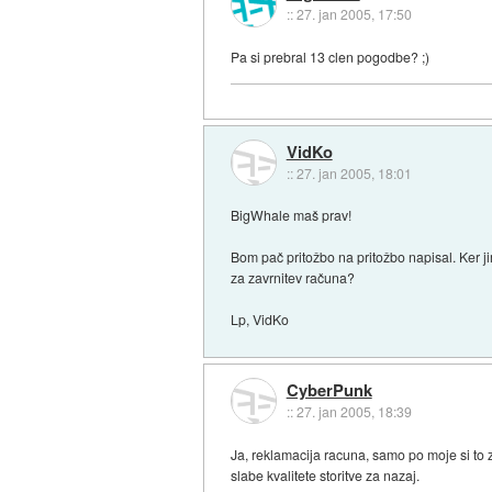
::
27. jan 2005, 17:50
Pa si prebral 13 clen pogodbe? ;)
VidKo
::
27. jan 2005, 18:01
BigWhale maš prav!
Bom pač pritožbo na pritožbo napisal. Ker j
za zavrnitev računa?
Lp, VidKo
CyberPunk
::
27. jan 2005, 18:39
Ja, reklamacija racuna, samo po moje si to
slabe kvalitete storitve za nazaj.