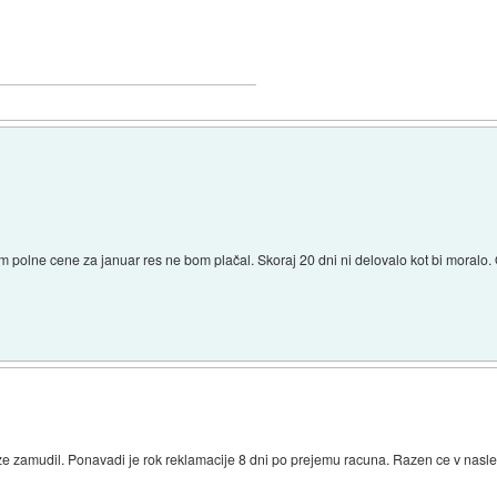
im polne cene za januar res ne bom plačal. Skoraj 20 dni ni delovalo kot bi moralo
 ze zamudil. Ponavadi je rok reklamacije 8 dni po prejemu racuna. Razen ce v nas