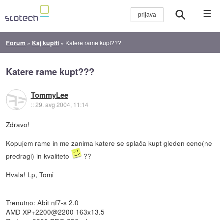
☰
Forum
»
Kaj kupiti
»
Katere rame kupt???
Katere rame kupt???
TommyLee
::
29. avg 2004, 11:14
Zdravo!
Kopujem rame in me zanima katere se splača kupt gleden ceno(ne
predragi) in kvaliteto
??
Hvala! Lp, Tomi
Trenutno: Abit nf7-s 2.0
AMD XP+2200@2200 163x13.5