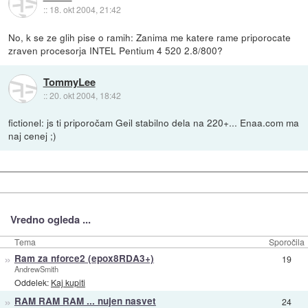
::
18. okt 2004, 21:42
No, k se ze glih pise o ramih: Zanima me katere rame priporocate
zraven procesorja INTEL Pentium 4 520 2.8/800?
TommyLee
::
20. okt 2004, 18:42
fictionel: js ti priporočam Geil stabilno dela na 220+... Enaa.com ma
naj cenej ;)
Vredno ogleda ...
Tema
Sporočila
»
Ram za nforce2 (epox8RDA3+)
19
AndrewSmith
Oddelek:
Kaj kupiti
»
RAM RAM RAM ... nujen nasvet
24