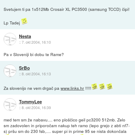
Svetujem ti pa 1x512Mb Crosair XL PC3500 (samsung TCCD) čipi!
Lp Tadej
Nesta
::
7. okt 2004, 16:10
Pa v Sloveniji bi dobu te Rame?
SrBo
::
8. okt 2004, 16:13
Za slovenijo ne vem drgač pa
www.links.hr
!!!!!
TommyLee
::
8. okt 2004, 16:39
med tem sm že nabavu.... eno ploščico geil pc3200 512mb. Zelo
sm zadovolen in priporočam nakup teh ramo (lepo grejo z abti nf7-
s) pršu sm do 230 fsb,.... super pi in prime 95 se nista dokončala