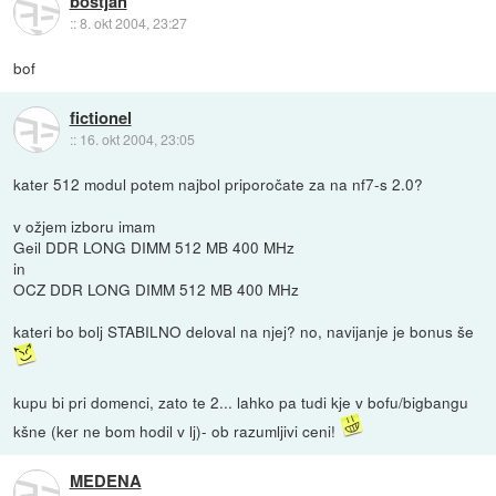
boštjan
::
8. okt 2004, 23:27
bof
fictionel
::
16. okt 2004, 23:05
kater 512 modul potem najbol priporočate za na nf7-s 2.0?
v ožjem izboru imam
Geil DDR LONG DIMM 512 MB 400 MHz
in
OCZ DDR LONG DIMM 512 MB 400 MHz
kateri bo bolj STABILNO deloval na njej? no, navijanje je bonus še
kupu bi pri domenci, zato te 2... lahko pa tudi kje v bofu/bigbangu
kšne (ker ne bom hodil v lj)- ob razumljivi ceni!
MEDENA