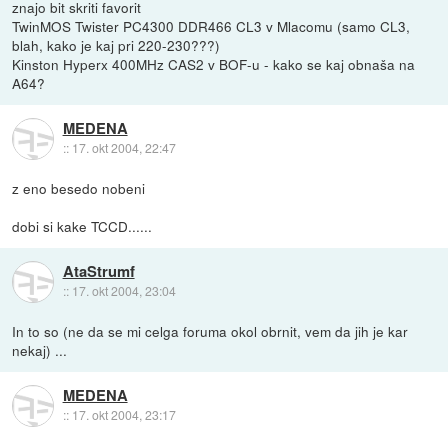
znajo bit skriti favorit
TwinMOS Twister PC4300 DDR466 CL3 v Mlacomu (samo CL3,
blah, kako je kaj pri 220-230???)
Kinston Hyperx 400MHz CAS2 v BOF-u - kako se kaj obnaša na
A64?
MEDENA
::
17. okt 2004, 22:47
z eno besedo nobeni
dobi si kake TCCD......
AtaStrumf
::
17. okt 2004, 23:04
In to so (ne da se mi celga foruma okol obrnit, vem da jih je kar
nekaj) ...
MEDENA
::
17. okt 2004, 23:17