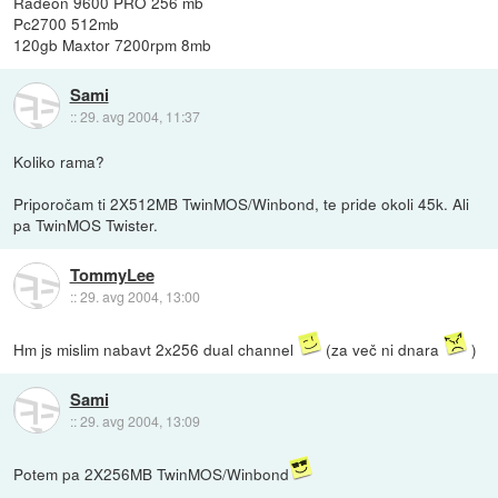
Radeon 9600 PRO 256 mb
Pc2700 512mb
120gb Maxtor 7200rpm 8mb
Sami
::
29. avg 2004, 11:37
Koliko rama?
Priporočam ti 2X512MB TwinMOS/Winbond, te pride okoli 45k. Ali
pa TwinMOS Twister.
TommyLee
::
29. avg 2004, 13:00
Hm js mislim nabavt 2x256 dual channel
(za več ni dnara
)
Sami
::
29. avg 2004, 13:09
Potem pa 2X256MB TwinMOS/Winbond