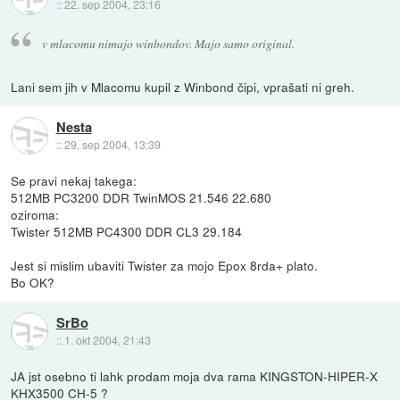
::
22. sep 2004, 23:16
v mlacomu nimajo winbondov. Majo samo original.
Lani sem jih v Mlacomu kupil z Winbond čipi, vprašati ni greh.
Nesta
::
29. sep 2004, 13:39
Se pravi nekaj takega:
512MB PC3200 DDR TwinMOS 21.546 22.680
oziroma:
Twister 512MB PC4300 DDR CL3 29.184
Jest si mislim ubaviti Twister za mojo Epox 8rda+ plato.
Bo OK?
SrBo
::
1. okt 2004, 21:43
JA jst osebno ti lahk prodam moja dva rama KINGSTON-HIPER-X
KHX3500 CH-5 ?