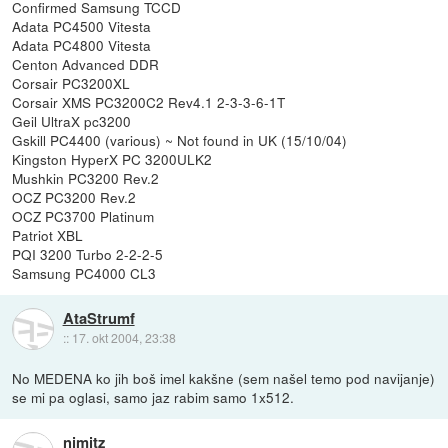
Confirmed Samsung TCCD
Adata PC4500 Vitesta
Adata PC4800 Vitesta
Centon Advanced DDR
Corsair PC3200XL
Corsair XMS PC3200C2 Rev4.1 2-3-3-6-1T
Geil UltraX pc3200
Gskill PC4400 (various) ~ Not found in UK (15/10/04)
Kingston HyperX PC 3200ULK2
Mushkin PC3200 Rev.2
OCZ PC3200 Rev.2
OCZ PC3700 Platinum
Patriot XBL
PQI 3200 Turbo 2-2-2-5
Samsung PC4000 CL3
AtaStrumf
::
17. okt 2004, 23:38
No MEDENA ko jih boš imel kakšne (sem našel temo pod navijanje)
se mi pa oglasi, samo jaz rabim samo 1x512.
nimitz