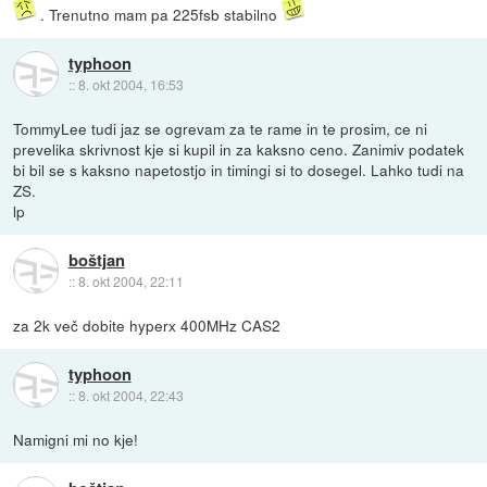
. Trenutno mam pa 225fsb stabilno
typhoon
::
8. okt 2004, 16:53
TommyLee tudi jaz se ogrevam za te rame in te prosim, ce ni
prevelika skrivnost kje si kupil in za kaksno ceno. Zanimiv podatek
bi bil se s kaksno napetostjo in timingi si to dosegel. Lahko tudi na
ZS.
lp
boštjan
::
8. okt 2004, 22:11
za 2k več dobite hyperx 400MHz CAS2
typhoon
::
8. okt 2004, 22:43
Namigni mi no kje!