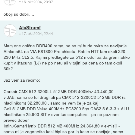
::
16. okt 2004, 23:37
oboji so dobri....
AtaStrumf
::
17. okt 2004, 22:44
Mam ene obične DDR400 rame, pa so mi huda ovira za navijanje
Athlona64 na VIA K8T800 Pro chisetu. Rabim HTT tam okoli 220-
230 MHz CL2.5. Kaj mi predlagate za 512 modul pa da grem lahko
kupit v štacuno (LJ) ne po netu ali v tujini pa cena do tam okoli
30k?
Jaz vem za recimo:
Corsair CMX 512-3200LL 512MB DDR 400Mhz 43.440,00
v JAE, samo so ful dragi ali pa CMX 512-3200C2 512MB DDR (s
hladilnikom) 32.280,00 , samo ne vem če je za kaj
Geil 512MB DDR Value 400MHz PC3200 5ns CAS2.5 6-3-3 z ALU
hladilnikom 25.900 SIT v eventus computers - pa ne poznam
preveč dober
Infin./Sams/Hynix DDR 512 MB 400MHz 24.364,80 v e-misiji -
samo mi je zagonetka kaki čipi so gor in kako se navijajo, samo