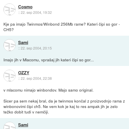
Cosmo
::
22. sep 2004, 19:32
Kje pa imajo Twinmos/Winbond 256Mb rame? Kateri čipi so gor -
CH5?
Sami
::
22. sep 2004, 20:15
Imajo jih v Mlacomu, vprašaj jih kateri čipi so gor...
OZZY
::
22. sep 2004, 22:38
v mlacomu nimajo winbondov. Majo samo original.
Sicer pa sem nekaj bral, da je twinmos končal z proizvodnjo rama z
winbonovimi čipi ch5. Ne vem kok je kaj to res ampak jih je zelo
težko dobit tudi v nemčiji.
Sami