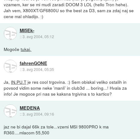
vzamem, ker se mi mudi zaradi DOOM 3 LOL (hello Tron hehe).
Jah vem, X800XT/GF6800U so the best za D3, sam za zdaj naj se
cene mal ohladijo. :)
MI5Ek-
::
3. avg 2004, 05:12
Mogoče
tukaj.
fahrenGONE
::
3. avg 2004, 05:35
Ja,
IN.PU.T
je res cool trgovina. :) Sem obiskal veliko ostalih in
povsod vidim some neke 'manli' in club3d ... boring...! Hvala za
info! Je mogoce pri nas se kaksna trgivina s to kartico?
MEDENA
::
3. avg 2004, 09:16
jaz ne bi dajal 66k za tole...vzemi MSI 9800PRO k ma
R360....mlacom 55,500