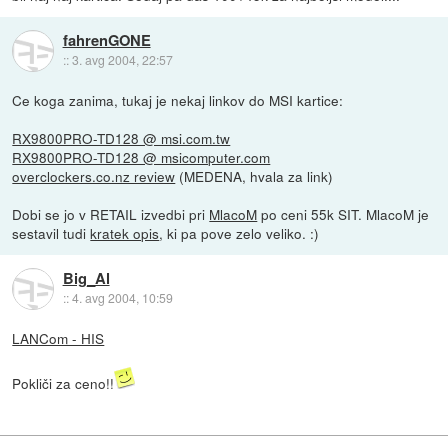
fahrenGONE
::
3. avg 2004, 22:57
Ce koga zanima, tukaj je nekaj linkov do MSI kartice:
RX9800PRO-TD128 @ msi.com.tw
RX9800PRO-TD128 @ msicomputer.com
overclockers.co.nz review
(MEDENA, hvala za link)
Dobi se jo v RETAIL izvedbi pri
MlacoM
po ceni 55k SIT. MlacoM je
sestavil tudi
kratek opis
, ki pa pove zelo veliko. :)
Big_Al
::
4. avg 2004, 10:59
LANCom - HIS
Pokliči za ceno!!