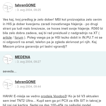
fahrenGONE
::
3. avg 2004, 09:25
Ves kaj, tvoj predlog je zelo dober! MSI kot proizvajalca zelo cenim
in HIS je dober kvecjemu zaradi inovativnega hlajenja - po drugi
strani pa tudi malo brezveze, ce hoces imeti svoje hlajenje. R360 bi
bila zelo dobra zadeva, saj bi rad preizkusil z nadgradnjo na XT (
article
/
forum
). Poleg vsega pa je HSI tezko dobit in IN.PU.T mi se
ni odgovoril na email, telefon pa je zgleda skrivnost pri njih. Kaj
Mlacom prizna garancijo pri lastni vgrandji?
MEDENA
::
3. avg 2004, 09:27
seveda...
fahrenGONE
::
3. avg 2004, 09:44
HAHA! E-misija se vedno
prodaja Voodoo3
! Ko je bil V3 aktualen
sem imel TNT2 Ultra... Kupil sem ga pri PCX za 45k SIT in takraj je
bil naj naj kartica. Sedaj pa das 100+45k za najboljsi model....