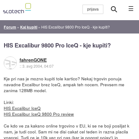
☰
Forum
»
Kaj kupiti
»
HIS Excalibur 9800 Pro IceQ - kje kupiti?
HIS Excalibur 9800 Pro IceQ - kje kupiti?
fahrenGONE
::
3. avg 2004, 04:07
Kje pri nas je mozno kupiti tole kartico? Nekaj trgovin ponuja
navadne Excalibur brez IceQ, ampak teh nocem. Prevsem me
zanima 128MB model.
Linki:
HIS Excalibur IceQ
HIS Excalibur IceQ 9800 Pro review
Ce kdo ve za kaksno online trgovino v EU, ki se ne boji posiljat k
nam, je tudi cool. Sam mi ne disi cakat cel teden in razna placila
vnaprej. Tudi ce je 10k vec pri nas (kar je pogost pojav!) jo