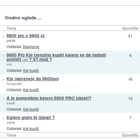
Vredno ogleda ...
Tema
Sporočila
»
9800 pro v 9800 xt
21
gahtik
Oddelek:
Navijanje
»
9800 Pro Kje trenutno kupiti katera se da najbolj
6
poriniti ;=) ? XT mod ?
c4c
Oddelek:
Kaj kupiti
»
Kje najceneje do 9800pro
16
humanoid
Oddelek:
Kaj kupiti
»
A je pomembno katero 9800 PRO izbrati?
13
sandi
Oddelek:
Kaj kupiti
»
Katero grafo bi izbrali ?
7
Jok3r
Oddelek:
Kaj kupiti
Tema
Sporočila