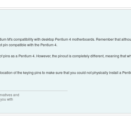
ntium M's compatibility with desktop Pentium 4 motherboards. Remember that althoug
not pin compatible with the Pentium 4.
ns as a Pentium 4. However, the pinout is completely different, meaning that what
 location of the keying pins to make sure that you could not physically install a P
rvatives and
 you with