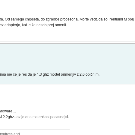
ka. Od samega chipseta, do zgradbe procesorja. Morte vedt, da so Pentiumi M bolj
ez adapterja, kot je že nekdo prej omenil.
ima me če je res da je 1,3 ghz model primerljiv z 2,6 običnim.
rdware....
M 2.2ghz...oz je eno malenkost pocasnejsi.
rvatives and