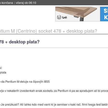
no končana
::
včeraj ob 06:10
tium M (Centrino) socket 478 + desktop plata?
78 + desktop plata?
i:
plata
jo da Pentium M deluje na čipovjih i855
rja v nekaterih izvedenkah enak socketu za Pentium 4 pa se sprašujem ali bi proce
to že preizkusil? Ali lahko kdo med vami ki je serviser v kaki rač. firmi tvega test ta