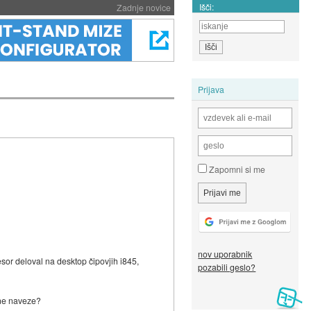
Išči:
Zadnje novice
Prijava
Zapomni si me
nov uporabnik
sor deloval na desktop čipovjih i845,
pozabili geslo?
kšne naveze?