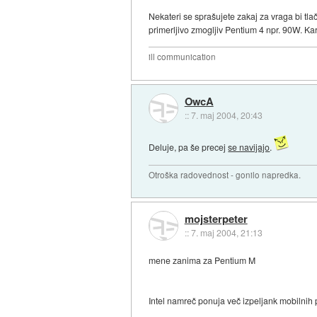
Nekateri se sprašujete zakaj za vraga bi tl
primerljivo zmogljiv Pentium 4 npr. 90W. Ka
ill communication
OwcA
::
7. maj 2004, 20:43
Deluje, pa še precej
se navijajo
.
Otroška radovednost - gonilo napredka.
mojsterpeter
::
7. maj 2004, 21:13
mene zanima za Pentium M
Intel namreč ponuja več izpeljank mobilnih 