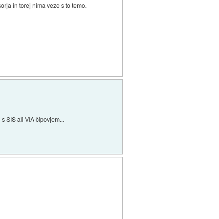
rja in torej nima veze s to temo.
 s SIS ali VIA čipovjem...