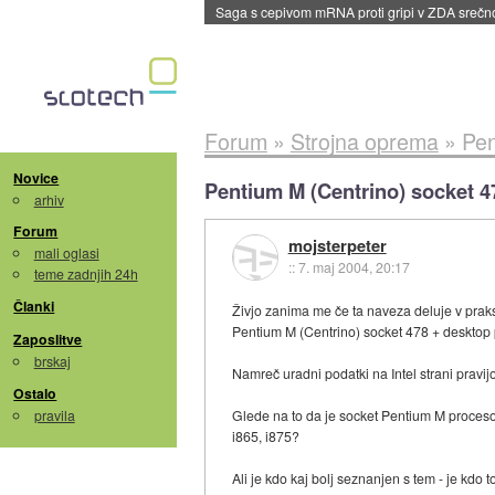
Saga s cepivom mRNA proti gripi v ZDA sreč
Forum
»
Strojna oprema
»
Pen
Novice
Pentium M (Centrino) socket 4
arhiv
Forum
mojsterpeter
mali oglasi
::
7. maj 2004, 20:17
teme zadnjih 24h
Članki
Živjo zanima me če ta naveza deluje v praks
Pentium M (Centrino) socket 478 + desktop 
Zaposlitve
brskaj
Namreč uradni podatki na Intel strani pravi
Ostalo
pravila
Glede na to da je socket Pentium M proceso
i865, i875?
Ali je kdo kaj bolj seznanjen s tem - je kdo 