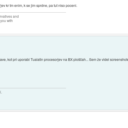
jev kr tm enim, k se jim sprdne, pa tut niso poceni.
rvatives and
 you with
ve, kot pri uporabi Tualatin procesorjev na BX ploščah... Sem že videl screenshot
K.