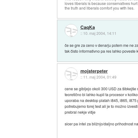
loves liberals is because conservatives hurt
the truth and liberals comfort you with lies.
CaqKa
::
10. maj 2004, 14:11
če se gre za ceno v denarju potem me ne zan
tak čisto informativno pa res lahko poveste kj
mojsterpeter
::
11. maj 2004, 01:49
cene se gibljejo okoli 300 USD za šibkejše
teoretično bi lahko kupil ta procesor v koliko
uporaba na desktop platah i845, i865, i875 pa
potrebujemo torej test ali je to možno izvest
prebral nekje višje
sicer pa intel za bližnjo/daljno prihodnost 