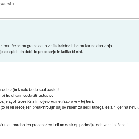
 you with
ima.. če se pa gre za ceno v stilu kakšne hibe pa kar na dan z njo..
e se sploh da dobit te procesorje in koliko bi stal.
 modele (in kmalu bodo spet padle)!
r bi hotel sam sestaviti laptop pc -
 je zgolj teoretična in to je predmet razprave v tej temi;
i (to bi bil precejšen breakthrough saj še nisem zasledil takega testa nikjer na netu)
načrtuje uporabo teh procesorjev tudi na desktop področju toda zakaj bi čakali