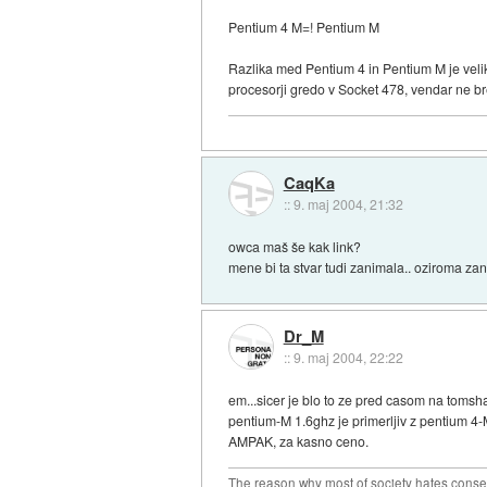
Pentium 4 M=! Pentium M
Razlika med Pentium 4 in Pentium M je veli
procesorji gredo v Socket 478, vendar ne br
CaqKa
::
9. maj 2004, 21:32
owca maš še kak link?
mene bi ta stvar tudi zanimala.. oziroma zan
Dr_M
::
9. maj 2004, 22:22
em...sicer je blo to ze pred casom na tomsha
pentium-M 1.6ghz je primerljiv z pentium 4-
AMPAK, za kasno ceno.
The reason why most of society hates conse