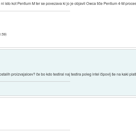
i isto kot Pentium M ter se povezava ki jo je objavil Owca tiče Pentium 4-M proceso
1:59
)
alih proizvajalcev? če bo kdo testiral naj testira poleg intel čipovij še na kaki plati