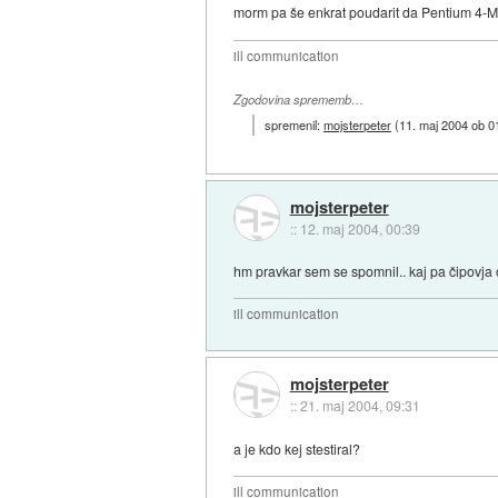
morm pa še enkrat poudarit da Pentium 4-M n
ill communication
Zgodovina sprememb…
spremenil:
mojsterpeter
(
11. maj 2004 ob 0
mojsterpeter
::
12. maj 2004, 00:39
hm pravkar sem se spomnil.. kaj pa čipovja ost
ill communication
mojsterpeter
::
21. maj 2004, 09:31
a je kdo kej stestiral?
ill communication