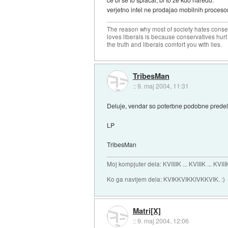
verjetno intel ne prodajao mobilnih procesor
The reason why most of society hates conse
loves liberals is because conservatives hurt
the truth and liberals comfort you with lies.
TribesMan
::
9. maj 2004, 11:31
Deluje, vendar so poterbne podobne predela
LP
TribesMan
Moj kompjuter dela: KVIIIIK ... KVIIIK ... KVIII
Ko ga navijem dela: KVIKKVIKKIVKKVIK. :)
Matri[X]
::
9. maj 2004, 12:06