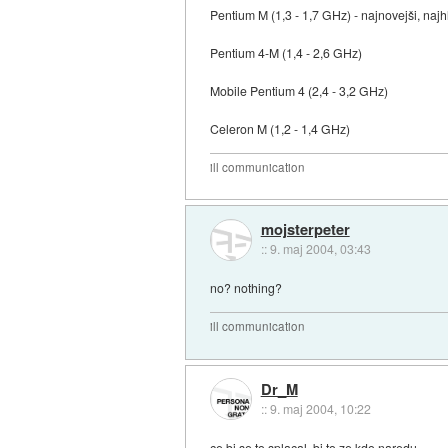
Pentium M (1,3 - 1,7 GHz) - najnovejši, naj
Pentium 4-M (1,4 - 2,6 GHz)
Mobile Pentium 4 (2,4 - 3,2 GHz)
Celeron M (1,2 - 1,4 GHz)
ill communication
mojsterpeter
::
9. maj 2004, 03:43
no? nothing?
ill communication
Dr_M
::
9. maj 2004, 10:22
ce bi se to splacal, bi to ze kdo naredu.