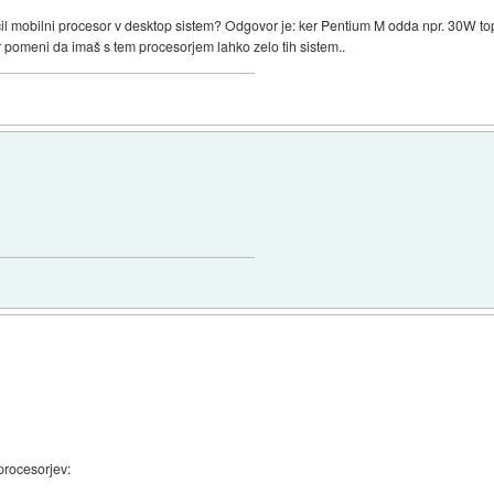
ačil mobilni procesor v desktop sistem? Odgovor je: ker Pentium M odda npr. 30W to
r pomeni da imaš s tem procesorjem lahko zelo tih sistem..
procesorjev: