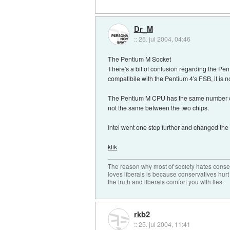
Dr_M
::
25. jul 2004, 04:46
The Pentium M Socket
There's a bit of confusion regarding the Pe
compatibile with the Pentium 4's FSB, it is 
The Pentium M CPU has the same number of pi
not the same between the two chips.
Intel went one step further and changed the
klik
The reason why most of society hates conse
loves liberals is because conservatives hurt
the truth and liberals comfort you with lies.
rkb2
::
25. jul 2004, 11:41