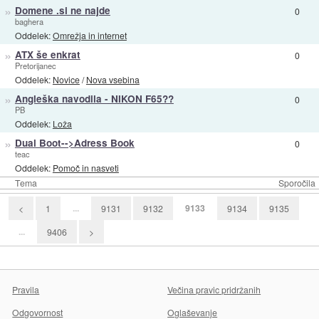
»
Domene .si ne najde
0
baghera
Oddelek:
Omrežja in internet
»
ATX še enkrat
0
Pretorijanec
Oddelek:
Novice
/
Nova vsebina
»
Angleška navodila - NIKON F65??
0
PB
Oddelek:
Loža
»
Dual Boot-->Adress Book
0
teac
Oddelek:
Pomoč in nasveti
Tema
Sporočila
...
9133
<
1
9131
9132
9134
9135
...
9406
>
Pravila
Večina pravic pridržanih
Odgovornost
Oglaševanje