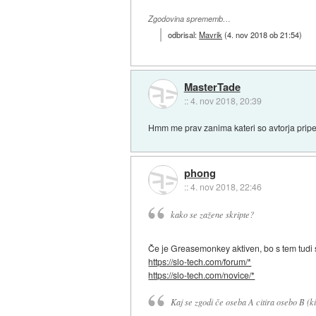
Zgodovina sprememb…
odbrisal:
Mavrik
(
4. nov 2018 ob 21:54
)
MasterTade
::
4. nov 2018, 20:39
Hmm me prav zanima kateri so avtorja pripel
phong
::
4. nov 2018, 22:46
kako se zažene skripte?
Če je Greasemonkey aktiven, bo s tem tudi sk
https://slo-tech.com/forum/*
https://slo-tech.com/novice/*
Kaj se zgodi če oseba A citira osebo B (ki