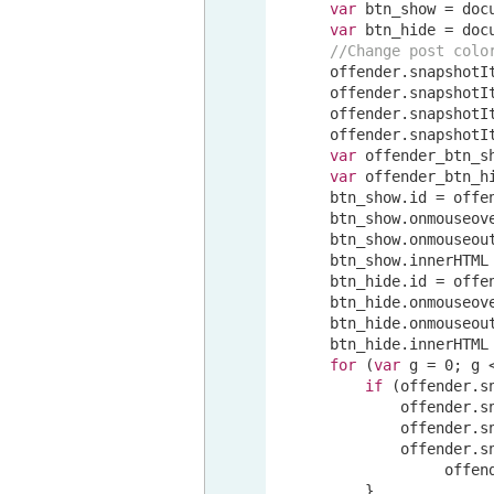
var
 btn_show = 
doc
var
 btn_hide = 
doc
//Change post colo
      offender.snapshotI
      offender.snapshotI
      offender.snapshotI
      offender.snapshotI
var
 offender_btn_s
var
 offender_btn_h
      btn_show.id = offen
      btn_show.onmouseov
      btn_show.onmouseou
      btn_show.innerHTML
      btn_hide.id = offen
      btn_hide.onmouseov
      btn_hide.onmouseou
      btn_hide.innerHTML
for
 (
var
 g = 
0
; g 
if
 (offender.s
              offender.s
              offender.s
              offender.s
                   offen
          }
