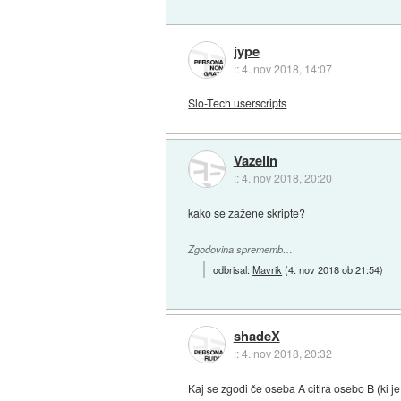
jype
::
4. nov 2018, 14:07
Slo-Tech userscripts
Vazelin
::
4. nov 2018, 20:20
kako se zažene skripte?
Zgodovina sprememb…
odbrisal:
Mavrik
(
4. nov 2018 ob 21:54
)
shadeX
::
4. nov 2018, 20:32
Kaj se zgodi če oseba A citira osebo B (ki j