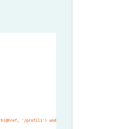
th(@href, '/profili') and text() = '"
 + blockedUsers[i] 