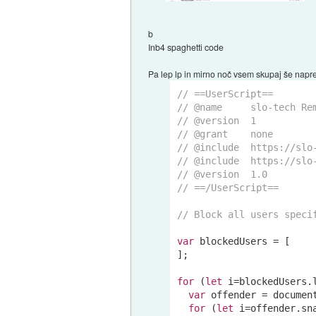
b
Inb4 spaghetti code
Pa lep lp in mirno noč vsem skupaj še napre
// ==UserScript==
// @name     slo-tech Re
// @version  1
// @grant    none
// @include  https://slo
// @include  https://slo
// @version  1.0
// ==/UserScript==
// Block all users speci
var
 blockedUsers = [

];

for
 (
let
 i=blockedUsers.
var
 offender = 
documen
for
 (
let
 i=offender.sn