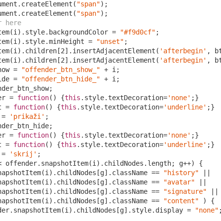
ument
.createElement(
"span"
);

ument
.createElement(
"span"
);

r here
tem(i).style.backgroundColor = 
"#f9d0cf"
;

tem(i).style.minHeight = 
"unset"
;

tem(i).children[
2
].insertAdjacentElement(
'afterbegin'
, b
tem(i).children[
2
].insertAdjacentElement(
'afterbegin'
, b
how = 
"offender_btn_show_"
 + i;

ide = 
"offender_btn_hide_"
 + i;

der_btn_show;

er = 
function
(
) 
{
this
.style.textDecoration=
'none'
;}

t = 
function
(
) 
{
this
.style.textDecoration=
'underline'
;}

 = 
'prikaži'
;

der_btn_hide;

er = 
function
(
) 
{
this
.style.textDecoration=
'none'
;}

t = 
function
(
) 
{
this
.style.textDecoration=
'underline'
;}

 = 
'skrij'
;

< offender.snapshotItem(i).childNodes.length; g++) {

napshotItem(i).childNodes[g].className == 
"history"
 ||

napshotItem(i).childNodes[g].className == 
"avatar"
 ||

napshotItem(i).childNodes[g].className == 
"signature"
 ||

napshotItem(i).childNodes[g].className == 
"content"
 ) {

der.snapshotItem(i).childNodes[g].style.display = 
"none"
;