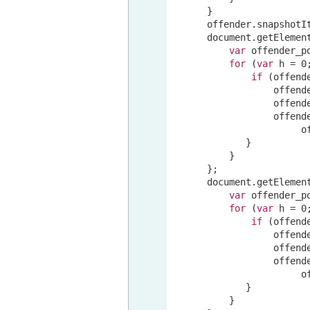
      }

      offender.snapshotIt
document
.getElemen
var
 offender_p
for
 (
var
 h = 
0
if
 (offend
                  offend
                  offend
                  offend
                       o
             }

          }

      };

document
.getElemen
var
 offender_p
for
 (
var
 h = 
0
if
 (offend
                  offend
                  offend
                  offend
                       o
             }

          }
