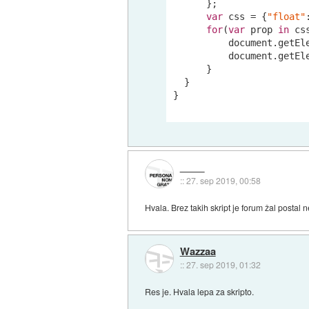
      };

var
 css = {
"float"
for
(
var
 prop 
in
 css
document
.getEl
document
.getEl
      }

  }

}

::
27. sep 2019, 00:58
Hvala. Brez takih skript je forum žal postal
Wazzaa
::
27. sep 2019, 01:32
Res je. Hvala lepa za skripto.