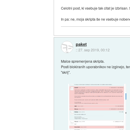
Celotni post, ki vsebuje tak citat je izbrisa
In pa: ne, moja skripta še ne vsebuje nobene
paket
::
27. sep 2019, 00:12
Malce spremenjena skripta.
Posti blokiranih uporabnikov ne izginejo, te
"skrij".