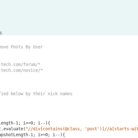
j.
move Posts By User
-tech.com/forum/*
-tech.com/novice/*
fied below by their nick names
length
-1
; i>=
0
; i--){

t
.evaluate(
"//div[contains(@class, 'post')]//a[starts-wi
apshotLength
-1
; i>=
0
; i--){
