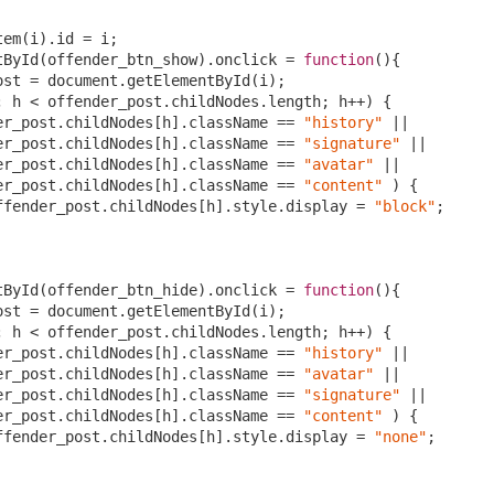
em(i).id = i;

tById(offender_btn_show).onclick = 
function
(
)
{

ost = 
document
.getElementById(i);

; h < offender_post.childNodes.length; h++) {

er_post.childNodes[h].className == 
"history"
 ||

er_post.childNodes[h].className == 
"signature"
 ||

er_post.childNodes[h].className == 
"avatar"
 ||

er_post.childNodes[h].className == 
"content"
 ) {

ffender_post.childNodes[h].style.display = 
"block"
;

tById(offender_btn_hide).onclick = 
function
(
)
{

ost = 
document
.getElementById(i);

; h < offender_post.childNodes.length; h++) {

er_post.childNodes[h].className == 
"history"
 ||

er_post.childNodes[h].className == 
"avatar"
 ||

er_post.childNodes[h].className == 
"signature"
 ||

er_post.childNodes[h].className == 
"content"
 ) {

ffender_post.childNodes[h].style.display = 
"none"
;
