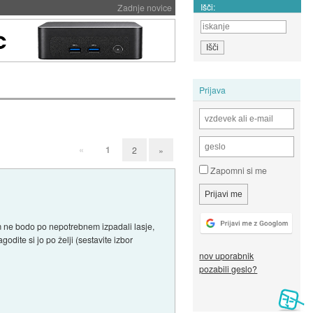
Išči:
Zadnje novice
Prijava
«
1
2
»
Zapomni si me
m ne bodo po nepotrebnem izpadali lasje,
dite si jo po želji (sestavite izbor
nov uporabnik
pozabili geslo?