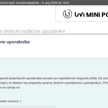
eto za večkratno uporabo
::
4. avg 2026 ob 19:41
ko blokirati nadležne uporabnike
ežne uporabnike
prispevki posameznih uporabnikov povsem po nepotrebnem dvigovali pritisk. Da va
in), ki odstrani vse prispevke (post-e) izbranih nepridipravov (uporabnikov). Prilago
abo se nahaja na:
veselo cenzuro ;)