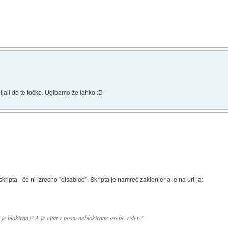
jali do te točke. Ugibamo že lahko :D
ripta - če ni izrecno "disabled". Skripta je namreč zaklenjena le na url-ja:
 je blokiran)? A je citat v postu neblokirane osebe viden?