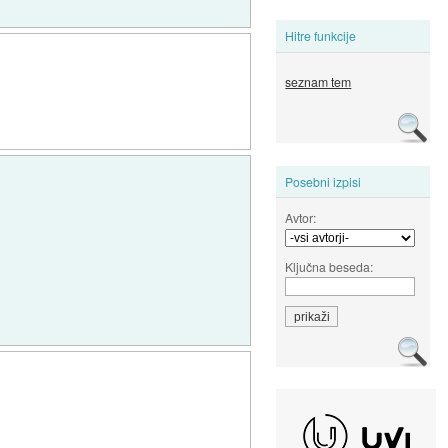
Hitre funkcije
seznam tem
Posebni izpisi
Avtor:
Ključna beseda: