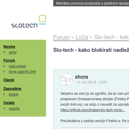
Evropska vesoljska agencija razvija svojo rak
Forum
»
Loža
»
Slo-tech - ka
Novice
Slo-tech - kako blokirati nadl
arhiv
Forum
mali oglasi
teme zadnjih 24h
phong
Članki
::
4. nov 2018, 13:53
Zaposlitve
Verjetno se vam je že zgodilo, da so vam 
brskaj
prispevam Greasemonkey skripto (Firefox Plug
Ostalo
svojih troll-ov), na voljo z navodili za upor
pravila
https://github.com/zhabar/slo-tech-remo...
Preizkušena z zadnjo verzijo Firefox-a. Pa 