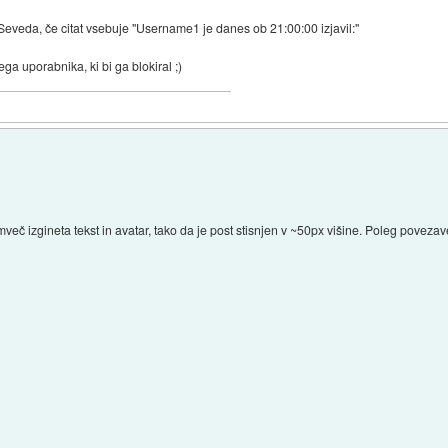
n. Seveda, če citat vsebuje "Username1 je danes ob 21:00:00 izjavil:"
ga uporabnika, ki bi ga blokiral ;)
mveč izgineta tekst in avatar, tako da je post stisnjen v ~50px višine. Poleg povezav