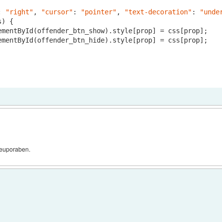
: 
"right"
, 
"cursor"
: 
"pointer"
, 
"text-decoration"
: 
"unde
) {

ementById(offender_btn_show).style[prop] = css[prop];

ementById(offender_btn_hide).style[prop] = css[prop];

 neuporaben.