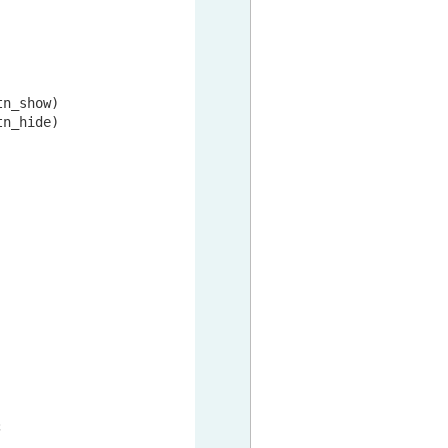
tn_show)

tn_hide)


