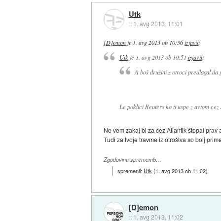
Utk
::
1. avg 2013, 11:01
[D]emon
je
1. avg 2013 ob 10:56
izjavil
:
Utk
je
1. avg 2013 ob 10:51
izjavil
:
A boš družini z otroci predlagal da
Le poklici Reuters ko ti uspe z avtom cez 
Ne vem zakaj bi za čez Atlantik štopal prav 
Tudi za tvoje travme iz otroštva so bolj prim
Zgodovina sprememb…
spremenil:
Utk
(
1. avg 2013 ob 11:02
)
[D]emon
::
1. avg 2013, 11:02