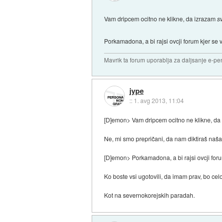
Vam dripcem ocitno ne klikne, da izrazam
s
Porkamadona, a bi rajsi ovcji forum kjer se v
Mavrik ta forum uporablja za daljsanje e-pen
jype
::
1. avg 2013, 11:04
[D]emon> Vam dripcem ocitno ne klikne, da i
Ne, mi smo prepričani, da nam diktiraš naša 
[D]emon> Porkamadona, a bi rajsi ovcji forum 
Ko boste vsi ugotovili, da imam prav, bo cel
Kot na severnokorejskih paradah.