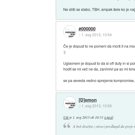
Ne sliši se slabo, TBH, ampak šele ko je najm
#000000
::
1. avg 2013, 10:54
Če je dopust to ne pomeni da morš it na mor
:)
Uglavnem je dopust to da si off duty in si p
hodit se mi več ne da, zanimivi pa so mi kmeč
se pa seveda vedno sprejema kompromise, p
[D]emon
::
1. avg 2013, 10:56
Utk
je
1. avg 2013 ob 10:51
izjavil
:
A boš družini z otroci predlagal da grejo 