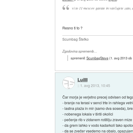
vi to 11 mescov garate in varčujete zato,
Resno ti to ?
Scumbag Štefko
Zgodovina sprememb…
spremenil:
ScumbagSteve
(
1. avg 2013 ob
LuiIII
::
1. avg 2013, 10:45
Čar morja je verjetno precej odvisen od tega
- branje na terasi v senci trte in rahlega ve
- lastna plaža in mir (samo dva soseda), bre
- nobenega lokala v širši okolici
- pečenje rib v zidanem roštilju zraven mize k
- da grem lahko v vodo kadarkoli tako spot
- da se zvečer vsedemo na obalo, opazuje