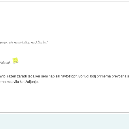
 grejo raje na avtoštop na Aljasko?
Atlantik.
avto, razen zaradi tega ker sem napisal "avtoštop". So tudi bolj primerna prevozna 
erna zdravila kot žaljenje.