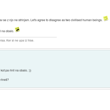
v se z njo ne strinjam. Let's agree to disagree as two civilised human beings.
il na obalo.
isa. Ker si ne upa iz hise.
ot pa rinil na obalo. :))
 rineš?