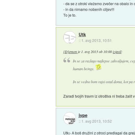
- da se z otroki vležemo zvečer na obalo i
- in da nimamo nobenih ciljev!!!
To je to.
Utk
::
1. avg 2013, 10:51
[D]emon
je
1. avg 2013 ob 10:00
izjavil
:
In se za razlago najlepse zahvaljujem, cep
human beings.
In se vedno bom rajsi ostal doma, kot pa r
Zaradi tvojih travm iz otroštva ni treba žali
jype
::
1. avg 2013, 10:52
Utk> A boš družini z otroci predlagal da gre