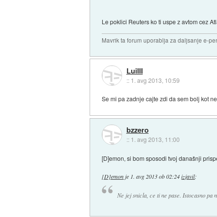
Le poklici Reuters ko ti uspe z avtom cez Atl
Mavrik ta forum uporablja za daljsanje e-pen
LuiIII
::
1. avg 2013, 10:59
Se mi pa zadnje cajte zdi da sem bolj kot ne
bzzero
::
1. avg 2013, 11:00
[D]emon, si bom sposodi tvoj današnji prispe
[D]emon
je
1. avg 2013 ob 02:24
izjavil
:
Ne jej snicla, ce ti ne pase. Istocasno pa n