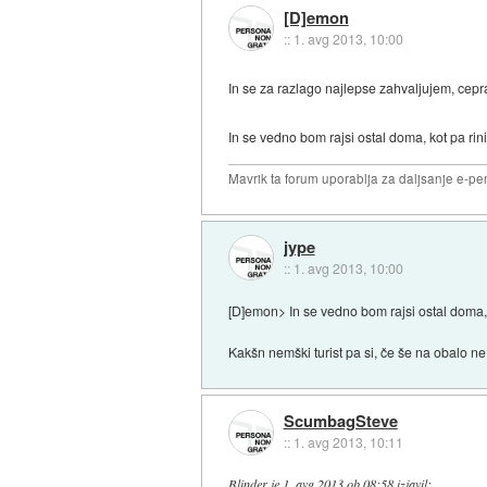
[D]emon
::
1. avg 2013, 10:00
In se za razlago najlepse zahvaljujem, cepra
In se vedno bom rajsi ostal doma, kot pa rin
Mavrik ta forum uporablja za daljsanje e-pen
jype
::
1. avg 2013, 10:00
[D]emon> In se vedno bom rajsi ostal doma, k
Kakšn nemški turist pa si, če še na obalo ne
ScumbagSteve
::
1. avg 2013, 10:11
Blinder
je
1. avg 2013 ob 08:58
izjavil
: