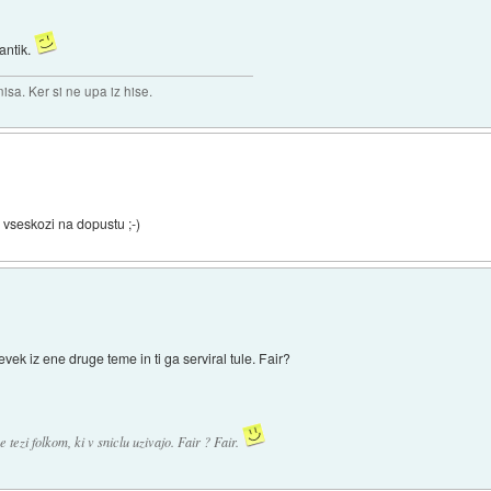
antik.
isa. Ker si ne upa iz hise.
 vseskozi na dopustu ;-)
vek iz ene druge teme in ti ga serviral tule. Fair?
e tezi folkom, ki v sniclu uzivajo. Fair ? Fair.