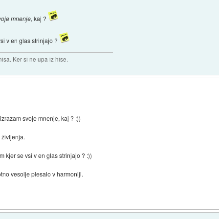
voje mnenje
, kaj ?
si v en glas strinjajo ?
isa. Ker si ne upa iz hise.
zrazam svoje mnenje, kaj ? :))
življenja.
kjer se vsi v en glas strinjajo ? :))
otno vesolje plesalo v harmoniji.