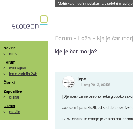
Mehiška univerza poizkusila s spletnimi sprejem
Forum
»
Loža
»
kje je čar mor
Novice
kje je čar morja?
arhiv
Forum
mali oglasi
teme zadnjih 24h
jype
Članki
::
1. avg 2013, 09:58
Zaposlitve
[D]emon> zame osebno neka globoko zakore
brskaj
Ostalo
Jaz sem ti pa razložil, od kod dejansko izvi
pravila
BTW, obalno letovanje je znatno bolj germa