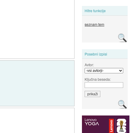
Hitre funkcije
seznam tem
Posebni izpisi
Avtor:
Ključna beseda: