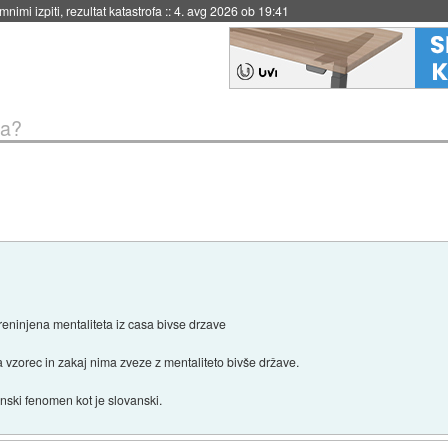
nimi izpiti, rezultat katastrofa
::
4. avg 2026 ob 19:41
ja?
ninjena mentaliteta iz casa bivse drzave
ra vzorec in zakaj nima zveze z mentaliteto bivše države.
nski fenomen kot je slovanski.