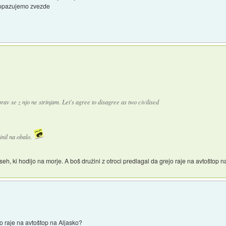
n opazujemo zvezde
rav se z njo ne strinjam. Let's agree to disagree as two civilised
inil na obalo.
t vseh, ki hodijo na morje. A boš družini z otroci predlagal da grejo raje na avtoštop 
jo raje na avtoštop na Aljasko?