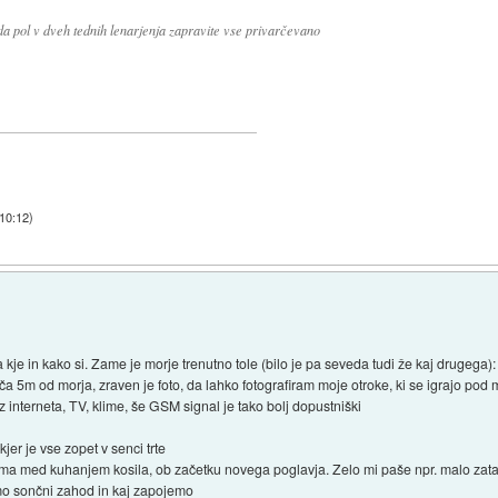
 da pol v dveh tednih lenarjenja zapravite vse privarčevano
 10:12
)
 kje in kako si. Zame je morje trenutno tole (bilo je pa seveda tudi že kaj drugega):
triča 5m od morja, zraven je foto, da lahko fotografiram moje otroke, ki se igrajo pod
z interneta, TV, klime, še GSM signal je tako bolj dopustniški
jer je vse zopet v senci trte
oma med kuhanjem kosila, ob začetku novega poglavja. Zelo mi paše npr. malo zata
mo sončni zahod in kaj zapojemo