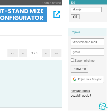
Išči:
Zadnje novice
Prijava
2
/ 6
««
«
»
»»
Zapomni si me
nov uporabnik
pozabili geslo?