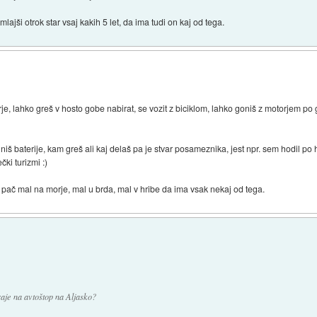
lajši otrok star vsaj kakih 5 let, da ima tudi on kaj od tega.
je, lahko greš v hosto gobe nabirat, se vozit z biciklom, lahko goniš z motorjem po
olniš baterije, kam greš ali kaj delaš pa je stvar posameznika, jest npr. sem hodil p
ki turizmi :)
ač mal na morje, mal u brda, mal v hribe da ima vsak nekaj od tega.
raje na avtoštop na Aljasko?