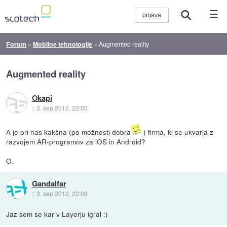
☰
Forum
»
Mobilne tehnologije
»
Augmented reality
Augmented reality
Okapi
::
3. sep 2012, 22:03
A je pri nas kakšna (po možnosti dobra
) firma, ki se ukvarja z
razvojem AR-programov za iOS in Android?
O.
Gandalfar
::
3. sep 2012, 22:08
Jaz sem se kar v Layerju igral :)