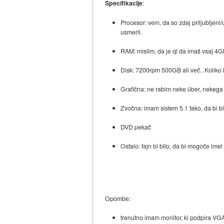
Specifikacije
:
Procesor: vem, da so zdaj priljubljeni
usmeril.
RAM: mislim, da je ql da imaš vsaj 4GB
Disk: 7200rpm 500GB ali več.. Koliko ka
Grafična: ne rabim neke über, nekega 
Zvočna: imam sistem 5.1 tako, da bi bil
DVD pekač
Ostalo: fajn bi bilo, da bi mogoče ime
Opombe:
trenutno imam monitor, ki podpira VGA