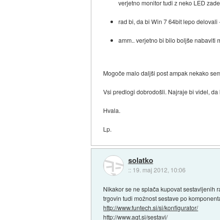
verjetno monitor tudi z neko LED zad
rad bi, da bi Win 7 64bit lepo delovali
amm.. verjetno bi bilo boljše nabavit
Mogoče malo daljši post ampak nekako sem p
Vsi predlogi dobrodošli. Najraje bi videl, d
Hvala.
Lp.
solatko
::
19. maj 2012, 10:06
Nikakor se ne splača kupovat sestavljenih ra
trgovin tudi možnost sestave po komponent
http://www.funtech.si/si/konfigurator/
http://www.agt.si/sestavi/