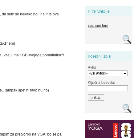
Hitre funkcije
o, da sem se nekako bolj na Intelove
seznam tem
a takšnem)
če (vsaj) ima 1GB svojega pomnilnika?!
Posebni izpisi
Avtor:
Ključna beseda:
e.. (ampak spet ni tako nujno)
k kupim za pretvorbo na VGA; bo se pa