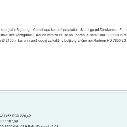
 ne kupuješ v Bigbangu, Comshopu ker boš preplačal. Uzemi ga pri Dinokompu, Fun
stavil dve konfiguraciji. Ker ne vem za kaj se bo uporabljal sem ti dal i5 2500k in 
re i3 2100 in kar prihraniš dodaj za kakšno boljšo grafično npr.Radeon HD 7850 2G
LGA1155 BOX 226,42
IH77 107,69
0 1600MHz CL9 BallistiX sport 46,08