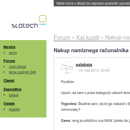
ByteDance trenira največji model umetne intel
Forum
»
Kaj kupiti
»
Nakup na
Novice
Nakup namiznega računalnika
arhiv
Forum
salabajs
mali oglasi
::
19. maj 2012, 09:43
teme zadnjih 24h
Članki
Pozdrav.
Zaposlitve
Upam, da sem v pravi kategoriji ustvaril te
brskaj
Ostalo
Trgovina
: Študiral sem, da bi ga nabavil v 
pravila
mimovrste)?
Cena
: rang je približno cca 600€ (lahko še