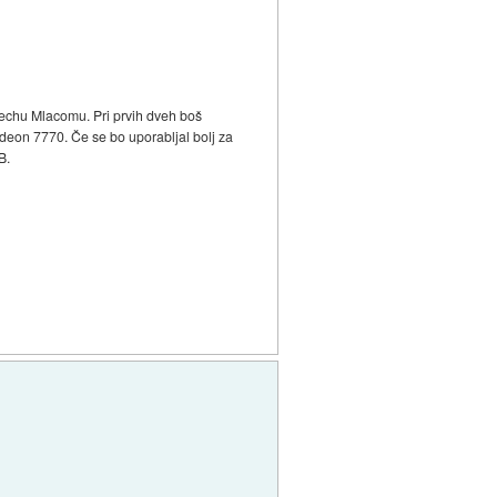
techu Mlacomu. Pri prvih dveh boš
radeon 7770. Če se bo uporabljal bolj za
B.