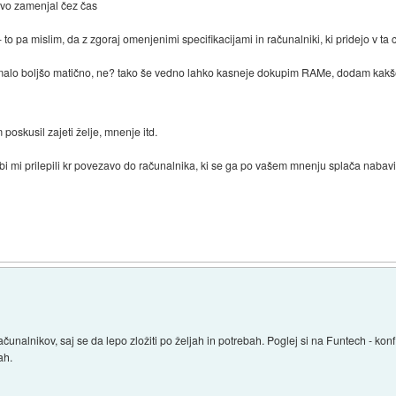
evo zamenjal čez čas
 - to pa mislim, da z zgoraj omenjenimi specifikacijami in računalniki, ki pridejo v ta
i malo boljšo matično, ne? tako še vedno lahko kasneje dokupim RAMe, dodam kakšen
oskusil zajeti želje, mnenje itd.
a bi mi prilepili kr povezavo do računalnika, ki se ga po vašem mnenju splača nabavi
čunalnikov, saj se da lepo zložiti po željah in potrebah. Poglej si na Funtech - kon
ah.