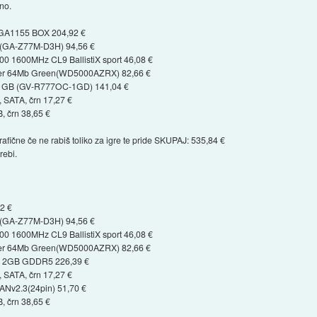
ano.
LGA1155 BOX 204,92 €
 (GA-Z77M-D3H) 94,56 €
0 1600MHz CL9 BallistiX sport 46,08 €
ower 64Mb Green(WD5000AZRX) 82,66 €
 1GB (GV-R777OC-1GD) 141,04 €
SATA, črn 17,27 €
 črn 38,65 €
ične če ne rabiš toliko za igre te pride SKUPAJ: 535,84 €
rebi.
62 €
 (GA-Z77M-D3H) 94,56 €
0 1600MHz CL9 BallistiX sport 46,08 €
ower 64Mb Green(WD5000AZRX) 82,66 €
50 2GB GDDR5 226,39 €
SATA, črn 17,27 €
Nv2.3(24pin) 51,70 €
 črn 38,65 €