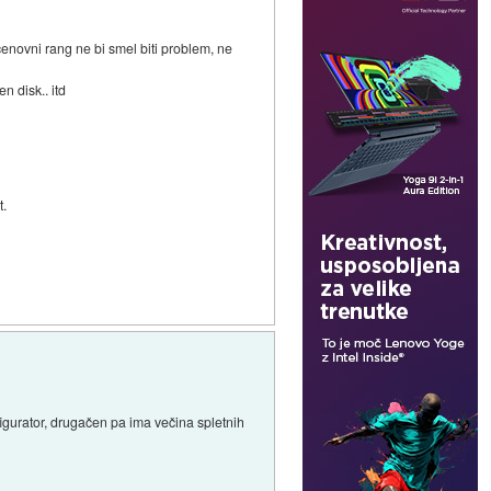
 cenovni rang ne bi smel biti problem, ne
 disk.. itd
t.
figurator, drugačen pa ima večina spletnih