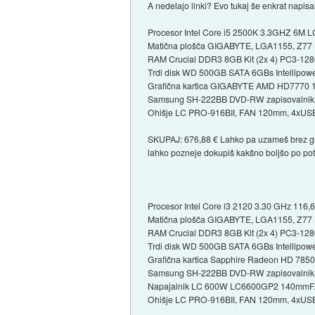
A nedelajo linki? Evo tukaj še enkrat napis
Procesor Intel Core i5 2500K 3.3GHZ 6M 
Matična plošča GIGABYTE, LGA1155, Z77
RAM Crucial DDR3 8GB Kit (2x 4) PC3-1280
Trdi disk WD 500GB SATA 6GBs Intellip
Grafična kartica GIGABYTE AMD HD7770
Samsung SH-222BB DVD-RW zapisovalnik, 
Ohišje LC PRO-916BII, FAN 120mm, 4xUSB,
SKUPAJ: 676,88 € Lahko pa uzameš brez graf
lahko pozneje dokupiš kakšno boljšo po pot
Procesor Intel Core i3 2120 3.30 GHz 116,
Matična plošča GIGABYTE, LGA1155, Z77
RAM Crucial DDR3 8GB Kit (2x 4) PC3-1280
Trdi disk WD 500GB SATA 6GBs Intellip
Grafična kartica Sapphire Radeon HD 78
Samsung SH-222BB DVD-RW zapisovalnik, 
Napajalnik LC 600W LC6600GP2 140mmFA
Ohišje LC PRO-916BII, FAN 120mm, 4xUSB,