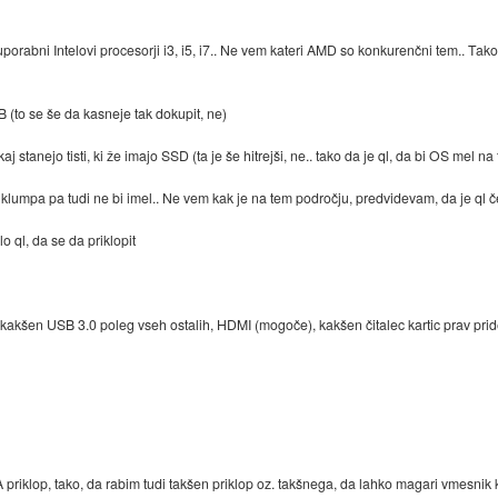
/uporabni Intelovi procesorji i3, i5, i7.. Ne vem kateri AMD so konkurenčni tem.. Tak
 (to se še da kasneje tak dokupit, ne)
j stanejo tisti, ki že imajo SSD (ta je še hitrejši, ne.. tako da je ql, da bi OS mel n
klumpa pa tudi ne bi imel.. Ne vem kak je na tem področju, predvidevam, da je ql 
o ql, da se da priklopit
l kakšen USB 3.0 poleg vseh ostalih, HDMI (mogoče), kakšen čitalec kartic prav prid
 priklop, tako, da rabim tudi takšen priklop oz. takšnega, da lahko magari vmesni