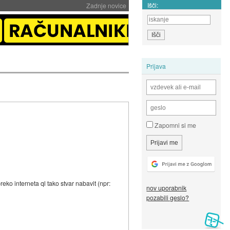
Išči:
Zadnje novice
Prijava
Zapomni si me
reko interneta ql tako stvar nabavit (npr:
nov uporabnik
pozabili geslo?