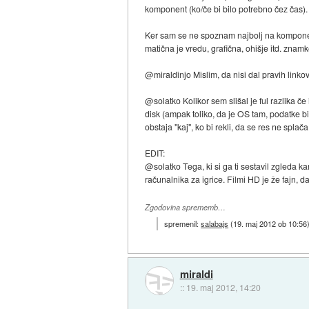
komponent (ko/če bi bilo potrebno čez čas).
Ker sam se ne spoznam najbolj na komponente
matična je vredu, grafična, ohišje itd. znam
@miraldinjo Mislim, da nisi dal pravih linkov
@solatko Kolikor sem slišal je ful razlika če
disk (ampak toliko, da je OS tam, podatke bi
obstaja "kaj", ko bi rekli, da se res ne splača
EDIT:
@solatko Tega, ki si ga ti sestavil zgleda k
računalnika za igrice. Filmi HD je že fajn, d
Zgodovina sprememb…
spremenil:
salabajs
(
19. maj 2012 ob 10:56
miraldi
::
19. maj 2012, 14:20