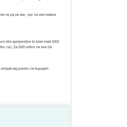
te ne pa za vse.. npr. ne vem katera
vno bilo sprejemljivo bi želel imeti SSD
 hitro, ne). Za SSD edino ne vem če
 šla ampak saj pravim, ne kupujem