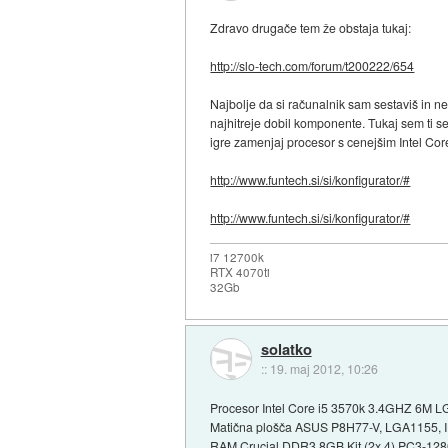
Zdravo drugače tem že obstaja tukaj:
http://slo-tech.com/forum/t200222/654
Najbolje da si računalnik sam sestaviš in
najhitreje dobil komponente. Tukaj sem ti se
igre zamenjaj procesor s cenejšim Intel Co
http://www.funtech.si/si/konfigurator/#
http://www.funtech.si/si/konfigurator/#
i7 12700k
RTX 4070ti
32Gb
solatko
::
19. maj 2012, 10:26
Procesor Intel Core i5 3570k 3.4GHZ 6M 
Matična plošča ASUS P8H77-V, LGA1155, 
RAM Crucial DDR3 8GB Kit (2x 4) PC3-1280