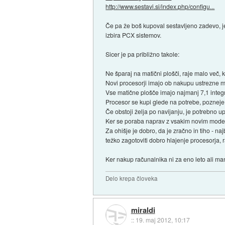
http://www.sestavi.si/index.php/configu...
Če pa že boš kupoval sestavljeno zadevo, je
izbira PCX sistemov.
Sicer je pa približno takole:
Ne šparaj na matični plošči, raje malo več, 
Novi procesorji imajo ob nakupu ustrezne m
Vse matične plošče imajo najmanj 7,1 integr
Procesor se kupi glede na potrebe, pozneje
Če obstoji želja po navijanju, je potrebno 
Ker se poraba naprav z vsakim novim mode
Za ohišje je dobro, da je zračno in tiho - naj
težko zagotoviti dobro hlajenje procesorja,
Ker nakup računalnika ni za eno leto ali manj
Delo krepa človeka
miraldi
::
19. maj 2012, 10:17