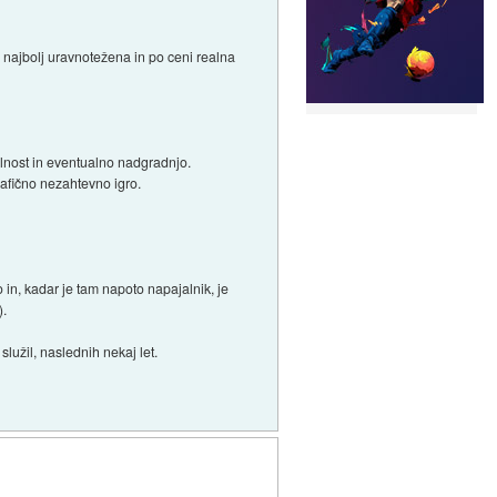
 najbolj uravnotežena in po ceni realna
ilnost in eventualno nadgradnjo.
rafično nezahtevno igro.
no in, kadar je tam napoto napajalnik, je
).
služil, naslednih nekaj let.