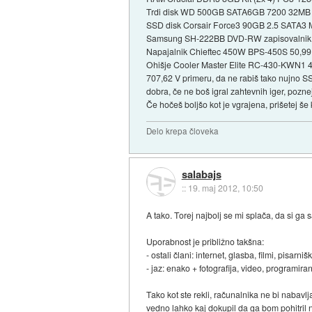
Trdi disk WD 500GB SATA6GB 7200 32MB BL
SSD disk Corsair Force3 90GB 2.5 SATA
Samsung SH-222BB DVD-RW zapisovalnik, 
Napajalnik Chieftec 450W BPS-450S 50,99
Ohišje Cooler Master Elite RC-430-KWN1 
707,62 V primeru, da ne rabiš tako nujno SS
dobra, če ne boš igral zahtevnih iger, pozn
Če hočeš boljšo kot je vgrajena, prišetej še
Delo krepa človeka
salabajs
::
19. maj 2012, 10:50
A tako. Torej najbolj se mi splača, da si ga
Uporabnost je približno takšna:
- ostali člani: internet, glasba, filmi, pisarni
- jaz: enako + fotografija, video, programir
Tako kot ste rekli, računalnika ne bi nabavlj
vedno lahko kaj dokupil da ga bom pohitril