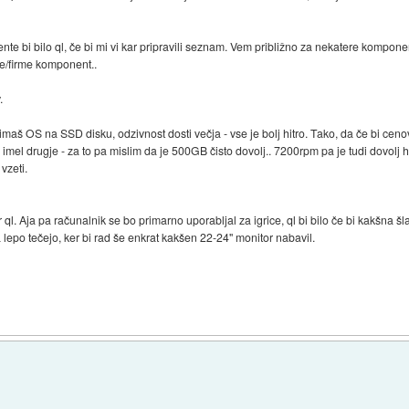
 bi bilo ql, če bi mi vi kar pripravili seznam. Vem približno za nekatere komponen
ke/firme komponent..
.
 imaš OS na SSD disku, odzivnost dosti večja - vse je bolj hitro. Tako, da če bi ceno
 imel drugje - za to pa mislim da je 500GB čisto dovolj.. 7200rpm pa je tudi dovolj
 vzeti.
ar ql. Aja pa računalnik se bo primarno uporabljal za igrice, ql bi bilo če bi kakšna
a lepo tečejo, ker bi rad še enkrat kakšen 22-24" monitor nabavil.
)