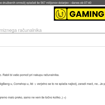
igence doslej
::
včeraj ob 21:37
miznega računalnika
mo. Rabil bi vašo pomoč pri nakupu računalnika.
BigBang-u, Comshop-u, itd -> verjetno se to ne splača najbolj, zaradi marž, ne.. Je p
 gremo malo preko, samo ne vem še točno koliko..) =)