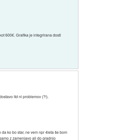
ot 600€. Grafika je integrirana dosti
ostavo itd ni problemov (?!).
in da ko bo star, ne vem npr 4leta še bom
e samo z zamenjavo ali do gradnjo