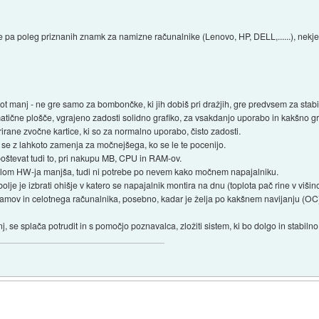
 pa poleg priznanih znamk za namizne računalnike (Lenovo, HP, DELL,......), nekje
kot manj - ne gre samo za bombončke, ki jih dobiš pri dražjih, gre predvsem za stab
atične plošče, vgrajeno zadosti solidno grafiko, za vsakdanjo uporabo in kakšno g
irane zvočne kartice, ki so za normalno uporabo, čisto zadosti.
 se z lahkoto zamenja za močnejšega, ko se le te pocenijo.
upoštevat tudi to, pri nakupu MB, CPU in RAM-ov.
lom HW-ja manjša, tudi ni potrebe po nevem kako močnem napajalniku.
bolje je izbrati ohišje v katero se napajalnik montira na dnu (toplota pač rine v viši
 ramov in celotnega računalnika, posebno, kadar je želja po kakšnem navijanju (OC
, se splača potrudit in s pomočjo poznavalca, zložiti sistem, ki bo dolgo in stabilno 