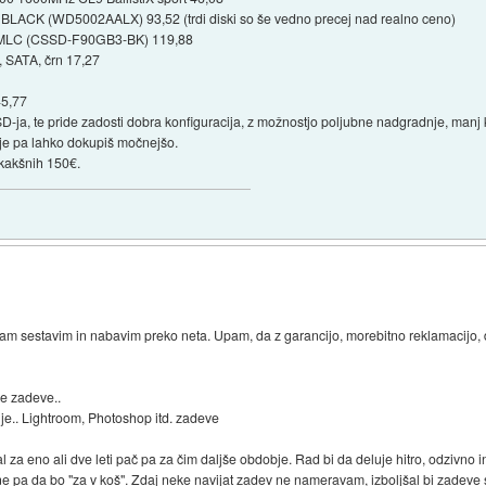
ACK (WD5002AALX) 93,52 (trdi diski so še vedno precej nad realno ceno)
3 MLC (CSSD-F90GB3-BK) 119,88
SATA, črn 17,27
45,77
D-ja, te pride zadosti dobra konfiguracija, z možnostjo poljubne nadgradnje, manj k
eje pa lahko dokupiš močnejšo.
 kakšnih 150€.
 sam sestavim in nabavim preko neta. Upam, da z garancijo, morebitno reklamacijo, d
ške zadeve..
anje.. Lightroom, Photoshop itd. zadeve
al za eno ali dve leti pač pa za čim daljše obdobje. Rad bi da deluje hitro, odzivno 
 ne pa da bo "za v koš". Zdaj neke navijat zadev ne nameravam, izboljšal bi zadev