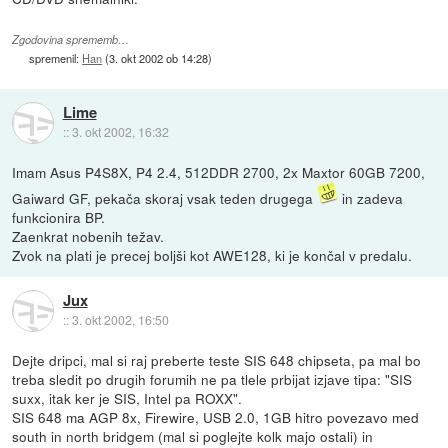
Zgodovina sprememb…
spremenil:
Han
(
3. okt 2002 ob 14:28
)
Lime
::
3. okt 2002, 16:32
Imam Asus P4S8X, P4 2.4, 512DDR 2700, 2x Maxtor 60GB 7200,
Gaiward GF, pekača skoraj vsak teden drugega
in zadeva
funkcionira BP.
Zaenkrat nobenih težav.
Zvok na plati je precej boljši kot AWE128, ki je končal v predalu.
Jux
::
3. okt 2002, 16:50
Dejte dripci, mal si raj preberte teste SIS 648 chipseta, pa mal bo
treba sledit po drugih forumih ne pa tlele prbijat izjave tipa: "SIS
suxx, itak ker je SIS, Intel pa ROXX".
SIS 648 ma AGP 8x, Firewire, USB 2.0, 1GB hitro povezavo med
south in north bridgem (mal si poglejte kolk majo ostali) in