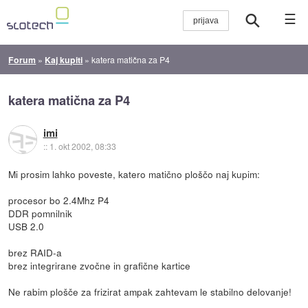
☰
Forum
»
Kaj kupiti
»
katera matična za P4
katera matična za P4
imi
::
1. okt 2002, 08:33
Mi prosim lahko poveste, katero matično ploščo naj kupim:
procesor bo 2.4Mhz P4
DDR pomnilnik
USB 2.0
brez RAID-a
brez integrirane zvočne in grafične kartice
Ne rabim plošče za frizirat ampak zahtevam le stabilno delovanje!