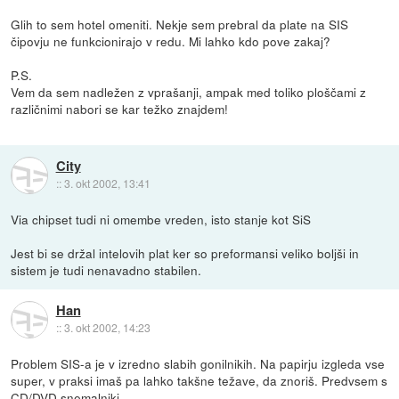
Glih to sem hotel omeniti. Nekje sem prebral da plate na SIS
čipovju ne funkcionirajo v redu. Mi lahko kdo pove zakaj?
P.S.
Vem da sem nadležen z vprašanji, ampak med toliko ploščami z
različnimi nabori se kar težko znajdem!
City
::
3. okt 2002, 13:41
Via chipset tudi ni omembe vreden, isto stanje kot SiS
Jest bi se držal intelovih plat ker so preformansi veliko boljši in
sistem je tudi nenavadno stabilen.
Han
::
3. okt 2002, 14:23
Problem SIS-a je v izredno slabih gonilnikih. Na papirju izgleda vse
super, v praksi imaš pa lahko takšne težave, da znoriš. Predvsem s
CD/DVD snemalniki.