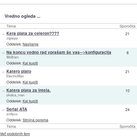
Vredno ogleda ...
Tema
Sporočila
»
Kera plata za celeron????
21
zigaspy
Oddelek:
Navijanje
»
Na koncu vedno rad vprašam še vas-->konfiguracija
8
Wolfram
Oddelek:
Kaj kupiti
»
Katero plato
21
ElectricMan
Oddelek:
Kaj kupiti
»
Katera plata za intela.
10
skalca_man
Oddelek:
Kaj kupiti
»
Serial ATA
24
smilyxx
Oddelek:
Strojna oprema
Tema
Sporočila
Več podobnih tem