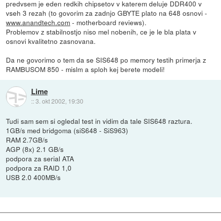
predvsem je eden redkih chipsetov v katerem deluje DDR400 v
vseh 3 rezah (to govorim za zadnjo GBYTE plato na 648 osnovi -
www.anandtech.com
- motherboard reviews).
Problemov z stabilnostjo niso mel nobenih, ce je le bla plata v
osnovi kvalitetno zasnovana.
Da ne govorimo o tem da se SIS648 po memory testih primerja z
RAMBUSOM 850 - mislm a sploh kej berete modeli!
Lime
::
3. okt 2002, 19:30
Tudi sam sem si ogledal test in vidim da tale SIS648 raztura.
1GB/s med bridgoma (siS648 - SiS963)
RAM 2.7GB/s
AGP (8x) 2.1 GB/s
podpora za serial ATA
podpora za RAID 1,0
USB 2.0 400MB/s