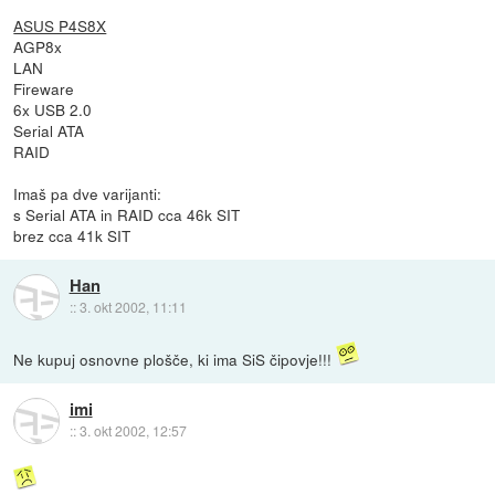
ASUS P4S8X
AGP8x
LAN
Fireware
6x USB 2.0
Serial ATA
RAID
Imaš pa dve varijanti:
s Serial ATA in RAID cca 46k SIT
brez cca 41k SIT
Han
::
3. okt 2002, 11:11
Ne kupuj osnovne plošče, ki ima SiS čipovje!!!
imi
::
3. okt 2002, 12:57