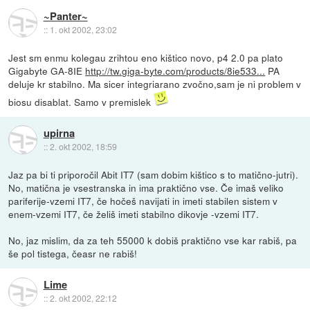
~Panter~
::
1. okt 2002, 23:02
Jest sm enmu kolegau zrihtou eno kištico novo, p4 2.0 pa plato
Gigabyte GA-8IE
http://tw.giga-byte.com/products/8ie533...
PA
deluje kr stabilno. Ma sicer integriarano zvočno,sam je ni problem v
biosu disablat. Samo v premislek
upirna
::
2. okt 2002, 18:59
Jaz pa bi ti priporočil Abit IT7 (sam dobim kištico s to matično-jutri).
No, matična je vsestranska in ima praktično vse. Če imaš veliko
pariferije-vzemi IT7, če hočeš navijati in imeti stabilen sistem v
enem-vzemi IT7, če želiš imeti stabilno dikovje -vzemi IT7.
No, jaz mislim, da za teh 55000 k dobiš praktično vse kar rabiš, pa
še pol tistega, čeasr ne rabiš!
Lime
::
2. okt 2002, 22:12