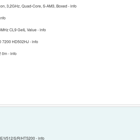
ion, 3,2GHz, Quad-Core, S-AM3, Boxed - info
nfo
MHz CL9 GeIL Value - info
 7200 HD502HJ - info
rn - info
/V512/S/R/HT5200 - info