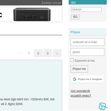
Išči:
Zadnje novice
Prijava
«
1
2
3
»
Zapomni si me
nov uporabnik
pozabili geslo?
ma okoli 2gb ddr3 min. 1333mhz 60€, trdi
m x6 2. 8ghz 220€.