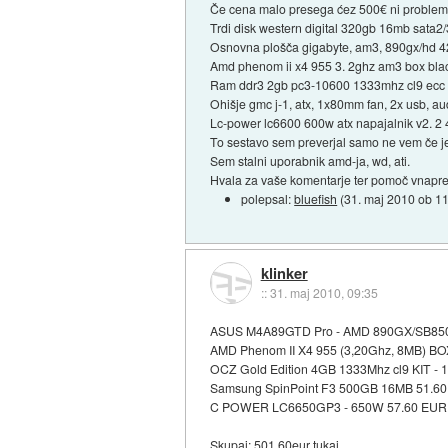
Če cena malo presega ćez 500€ ni problem
Trdi disk western digital 320gb 16mb sata
Osnovna plošča gigabyte, am3, 890gx/hd 
Amd phenom ii x4 955 3. 2ghz am3 box blac
Ram ddr3 2gb pc3-10600 1333mhz cl9 ecc re
Ohišje gmc j-1, atx, 1x80mm fan, 2x usb, aud
Lc-power lc6600 600w atx napajalnik v2. 2 
To sestavo sem preverjal samo ne vem če je
Sem stalni uporabnik amd-ja, wd, ati.
Hvala za vaše komentarje ter pomoč vnapre
polepsal:
bluefish
(
31. maj 2010 ob 1
klinker
::
31. maj 2010, 09:35
ASUS M4A89GTD Pro - AMD 890GX/SB85
AMD Phenom II X4 955 (3,20Ghz, 8MB) BO
OCZ Gold Edition 4GB 1333Mhz cl9 KIT - 
Samsung SpinPoint F3 500GB 16MB 51.6
C POWER LC6650GP3 - 650W 57.60 EUR
Skupaj: 501,60eur
tukaj