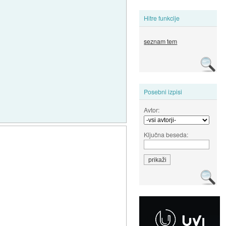
Hitre funkcije
seznam tem
Posebni izpisi
Avtor:
Ključna beseda: