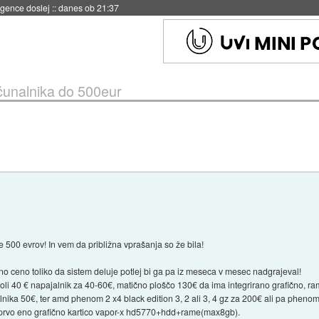
 umetne inteligence
::
danes ob 21:23
unalnika do 500eur
 500 evrov! In vem da približna vprašanja so že bila!
o ceno toliko da sistem deluje potlej bi ga pa iz meseca v mesec nadgrajeval!
 40 € napajalnik za 40-60€, matično ploščo 130€ da ima integrirano grafično, ra
nika 50€, ter amd phenom 2 x4 black edition 3, 2 ali 3, 4 gz za 200€ ali pa pheno
rvo eno grafično kartico vapor-x hd5770+hdd+rame(max8gb).