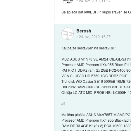
::
24. avg 2010, 11:57
Se splača dat 600EUR in kupiš zraven še Ge
Berosh
::
24. avg 2010, 16:27
Kaj pa že sestavljen na sestavi.si :
MBD ASUS M4N78 SE AM2/PCIE/GL/S/R/
Procesor AMD Phenom II X4 955 Black Edi
PATRIOT DDR2 ram, 2x 2GB PC2-6400 80
VGA CLUB3D HD 5750 1GB DDR5 PCIE
Trdi disk WD Caviar SE16 500GB 16MB 
DVD/RW SAMSUNG SH-S223C/BEBE SATA
Ohišje LC ATX MIDI PRO914BII LC600H-12
ali
Matična plošča ASUS M4A785T-M AM3/PC
Procesor AMD Phenom II X4 955 Black Edi
RAM DDR3 4GB Kit (2x 2) PC3-10600 133