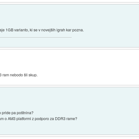
e 1GB varianto, ki se v novejših igrah kar pozna.
3 ram nebodo šli skup.
o pride pa poštnina?
šlam o AM3 platformi z podporo za DDR3 rame?