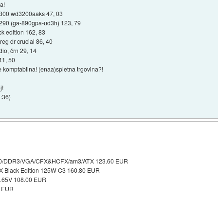
a!
2/300 wd3200aaks 47, 03
4290 (ga-890gpa-ud3h) 123, 79
k edition 162, 83
g dr crucial 86, 40
io, črn 29, 14
41, 50
 komptabilna! (enaa)spletna trgovina?!
j!
1:36
)
0/DDR3/VGA/CFX&HCFX/am3/ATX 123.60 EUR
X Black Edition 125W C3 160.80 EUR
1.65V 108.00 EUR
0 EUR