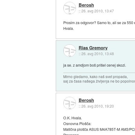
Berosh
::
26. avg 2010, 13:47
Prosim za odgovor? Samo to, ali se za 550 
Hvala.
Rias Gremory
::
26. avg 2010, 13:48
ja se. z amdjom boš prišel cenej skozi.
Mirno gledamo, kako naš svet propada,
saj za časa našega življenja ne bo popoln
Berosh
::
26. avg 2010, 19:20
O.K. Hvala.
Osnovna Plošča:
Matična plošča ASUS M4A785T-M AM3/PCIE
Procesor: