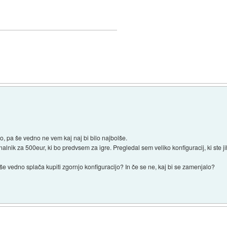
, pa še vedno ne vem kaj naj bi bilo najbolše.
lnik za 500eur, ki bo predvsem za igre. Pregledal sem veliko konfiguracij, ki ste j
 še vedno splača kupiti zgornjo konfiguracijo? In če se ne, kaj bi se zamenjalo?