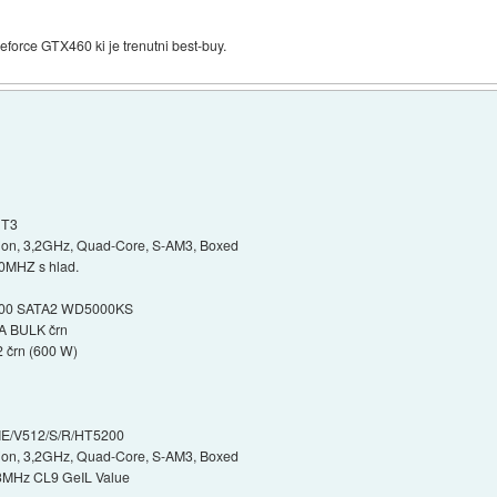
force GTX460 ki je trenutni best-buy.
HT3
tion, 3,2GHz, Quad-Core, S-AM3, Boxed
0MHZ s hlad.
7200 SATA2 WD5000KS
 BULK črn
 črn (600 W)
IE/V512/S/R/HT5200
tion, 3,2GHz, Quad-Core, S-AM3, Boxed
3MHz CL9 GeIL Value