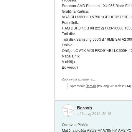
Procesor AMD Phenom II X4 955 Black Edit
Grafična Kartica:
VGA CLUB3D HD 5750 1GB DDR5 PCIE - i
Pomnilnik:
RAM DDR3 4GB Kit (2x 2) PC3-10600 1333
Trdi disk:
Trdi disk Samsung 500GB 16MB SATA2 300
Ohišje:
Ohišje LC ATX MIDI PRO914BII LC600H-12 č
Napajalnik:
V ohišju.
Bo vredu?
Zgodovina sprememb…
spremenil:
Berosh
(
26. avg 2010 ob 20:14
)
Berosh
::
26. avg 2010, 20:15
Osnovna Plošča:
Matična plošča ASUS M4A785T-M AM3/PCIE