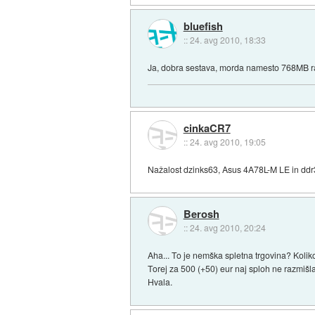
bluefish
::
24. avg 2010, 18:33
Ja, dobra sestava, morda namesto 768MB raj
cinkaCR7
::
24. avg 2010, 19:05
Nažalost dzinks63, Asus 4A78L-M LE in ddr
Berosh
::
24. avg 2010, 20:24
Aha... To je nemška spletna trgovina? Kolik
Torej za 500 (+50) eur naj sploh ne razmi
Hvala.