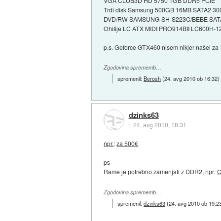
VGA CLUB3D HD 5750 1GB DDR5 PCIE
Trdi disk Samsung 500GB 16MB SATA2 3
DVD/RW SAMSUNG SH-S223C/BEBE SATA
Ohišje LC ATX MIDI PRO914BII LC600H-12
p.s. Geforce GTX460 nisem nikjer našel za 
Zgodovina sprememb…
spremenil:
Berosh
(
24. avg 2010 ob 16:32
)
dzinks63
::
24. avg 2010, 18:31
npr.
:
za 500€
ps
Rame je potrebno zamenjati z DDR2, npr:
C
Zgodovina sprememb…
spremenil:
dzinks63
(
24. avg 2010 ob 19:2