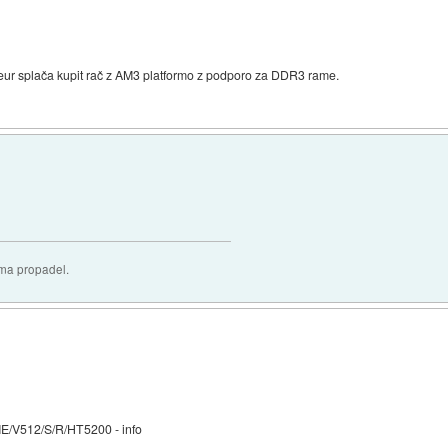
eur splača kupit rač z AM3 platformo z podporo za DDR3 rame.
oma propadel.
/V512/S/R/HT5200 - info