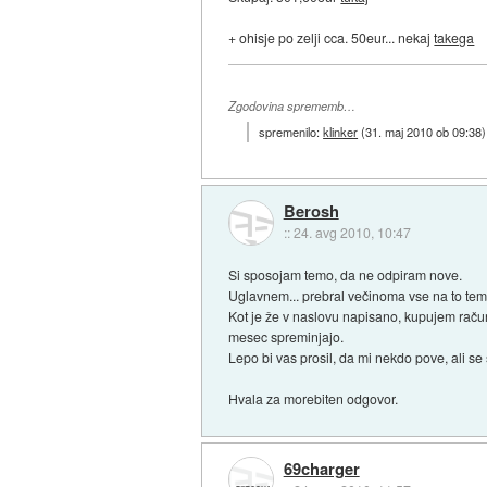
+ ohisje po zelji cca. 50eur... nekaj
takega
Zgodovina sprememb…
spremenilo:
klinker
(
31. maj 2010 ob 09:38
)
Berosh
::
24. avg 2010, 10:47
Si sposojam temo, da ne odpiram nove.
Uglavnem... prebral večinoma vse na to temo
Kot je že v naslovu napisano, kupujem računa
mesec spreminjajo.
Lepo bi vas prosil, da mi nekdo pove, ali se
Hvala za morebiten odgovor.
69charger