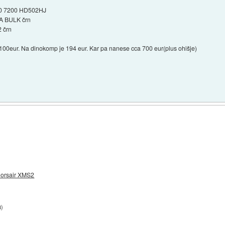
00 7200 HD502HJ
 BULK črn
 črn
100eur. Na dinokomp je 194 eur. Kar pa nanese cca 700 eur(plus ohišje)
orsair XMS2
3
)