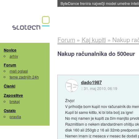
Spletne strani začele streči oglase za agente
Forum
»
Kaj kupiti
»
Nakup rač
Novice
Nakup računalnika do 500eur
arhiv
Forum
mali oglasi
teme zadnjih 24h
dado1987
Članki
::
31. maj 2010, 06:19
Zaposlitve
Živjo!
brskaj
V prihodje bom kupil nov računalnik do mere
Ostalo
Kupil bi samo kišto, ki bi bila bolj za igre!
pravila
No moj namen je kupiti za čim manjšo prvotn
Razmišlam o nekem standardnem ohišju okoli
disk 160 ali 250gb z 16 ali 32mb predpomnil
Namen imam iz meseca v mesec še dodati p