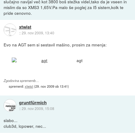
slučajno navijal več kot 3800 boš stežka videl,tako da je vseen in
mislim da so XMS3 1,65V.Pa malo še poglej za I5 sistem,kolk te
pride cenovno.
xtwist
::
29. nov 2009, 13:40
Evo na AGT sem si sestavil mašino, prosim za mnenja:
agt
Zgodovina sprememb…
spremenil:
xtwist
(
29. nov 2009 ob 13:41
)
gruntfürmich
::
29. nov 2009, 15:08
slabo...
club3d, lcpower, nec...