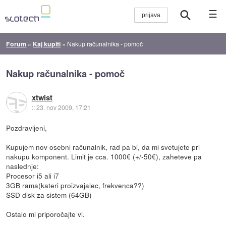
☰
Forum
»
Kaj kupiti
»
Nakup računalnika - pomoč
Nakup računalnika - pomoč
xtwist
::
23. nov 2009, 17:21
Pozdravljeni,
Kupujem nov osebni računalnik, rad pa bi, da mi svetujete pri
nakupu komponent. Limit je cca. 1000€ (+/-50€), zaheteve pa
naslednje:
Procesor i5 ali i7
3GB rama(kateri proizvajalec, frekvenca??)
SSD disk za sistem (64GB)
Ostalo mi priporočajte vi.