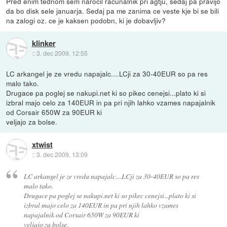
Pred enim tednom sem narocil racunalnik pri agtju, sedaj pa pravijo
da bo disk sele januarja. Sedaj pa me zanima ce veste kje bi se bili
na zalogi oz. ce je kaksen podobn, ki je dobavljiv?
klinker
::
3. dec 2009, 12:55
LC arkangel je ze vredu napajalc....LCji za 30-40EUR so pa res
malo tako.
Drugace pa poglej se nakupi.net ki so pikec cenejsi...plato ki si
izbral majo celo za 140EUR in pa pri njih lahko vzames napajalnik
od Corsair 650W za 90EUR ki
veljajo za bolse.
xtwist
::
3. dec 2009, 13:09
LC arkangel je ze vredu napajalc....LCji za 30-40EUR so pa res
malo tako.
Drugace pa poglej se nakupi.net ki so pikec cenejsi...plato ki si
izbral majo celo za 140EUR in pa pri njih lahko vzames
napajalnik od Corsair 650W za 90EUR ki
veljajo za bolse.