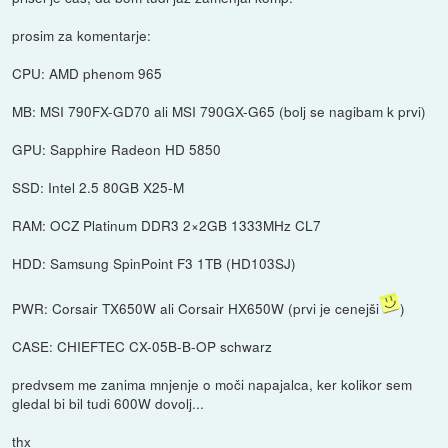
prosim za komentarje:
CPU: AMD phenom 965
MB: MSI 790FX-GD70 ali MSI 790GX-G65 (bolj se nagibam k prvi)
GPU: Sapphire Radeon HD 5850
SSD: Intel 2.5 80GB X25-M
RAM: OCZ Platinum DDR3 2×2GB 1333MHz CL7
HDD: Samsung SpinPoint F3 1TB (HD103SJ)
PWR: Corsair TX650W ali Corsair HX650W (prvi je cenejši
)
CASE: CHIEFTEC CX-05B-B-OP schwarz
predvsem me zanima mnjenje o moči napajalca, ker kolikor sem
gledal bi bil tudi 600W dovolj...
thx