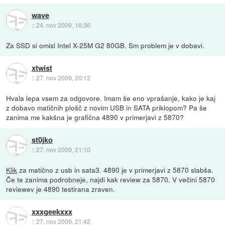
wave
::
24. nov 2009, 16:36
Za SSD si omisl Intel X-25M G2 80GB. Sm problem je v dobavi.
xtwist
::
27. nov 2009, 20:12
Hvala lepa vsem za odgovore. Imam še eno vprašanje, kako je kaj
z dobavo matičnih plošč z novim USB in SATA priklopom? Pa še
zanima me kakšna je grafična 4890 v primerjavi z 5870?
st0jko
::
27. nov 2009, 21:10
Klik
za matično z usb in sata3. 4890 je v primerjavi z 5870 slabša.
Če te zanima podrobneje, najdi kak review za 5870. V večini 5870
reviewev je 4890 testirana zraven.
xxxgeekxxx
::
27. nov 2009, 21:42