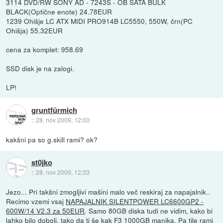
3114 DVD/RW SONY AD - 7243S - OB SATA BULK
BLACK(Optične enote) 24.78EUR
1239 Ohišje LC ATX MIDI PRO914B LC5550, 550W, črn(PC
Ohišja) 55.32EUR
cena za komplet: 958.69
SSD disk je na zalogi.
LP!
gruntfürmich
::
28. nov 2009, 12:00
kakšni pa so g.skill rami? ok?
st0jko
::
28. nov 2009, 12:33
Jezo... Pri takšni zmogljivi mašini malo več reskiraj za napajalnik..
Recimo vzemi vsaj
NAPAJALNIK SILENTPOWER LC6600GP2 -
600W/14 V2.3 za 50EUR
. Samo 80GB diska tudi ne vidim, kako bi
lahko bilo dobolj, tako da ti še kak F3 1000GB manjka. Pa
tile rami