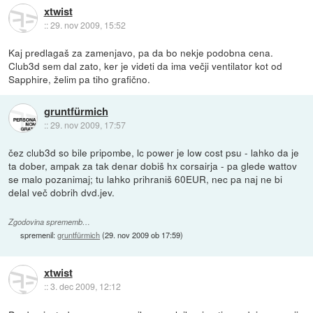
xtwist
::
29. nov 2009, 15:52
Kaj predlagaš za zamenjavo, pa da bo nekje podobna cena.
Club3d sem dal zato, ker je videti da ima večji ventilator kot od
Sapphire, želim pa tiho grafično.
gruntfürmich
::
29. nov 2009, 17:57
čez club3d so bile pripombe, lc power je low cost psu - lahko da je
ta dober, ampak za tak denar dobiš hx corsairja - pa glede wattov
se malo pozanimaj; tu lahko prihraniš 60EUR, nec pa naj ne bi
delal več dobrih dvd.jev.
Zgodovina sprememb…
spremenil:
gruntfürmich
(
29. nov 2009 ob 17:59
)
xtwist
::
3. dec 2009, 12:12