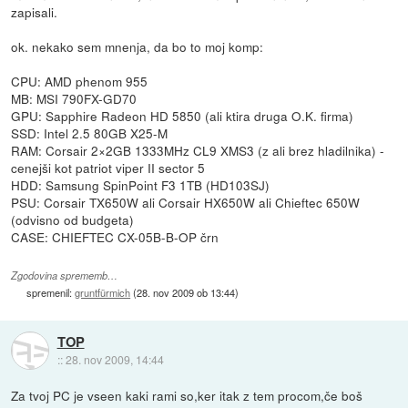
zapisali.
ok. nekako sem mnenja, da bo to moj komp:
CPU: AMD phenom 955
MB: MSI 790FX-GD70
GPU: Sapphire Radeon HD 5850 (ali ktira druga O.K. firma)
SSD: Intel 2.5 80GB X25-M
RAM: Corsair 2×2GB 1333MHz CL9 XMS3 (z ali brez hladilnika) -
cenejši kot patriot viper II sector 5
HDD: Samsung SpinPoint F3 1TB (HD103SJ)
PSU: Corsair TX650W ali Corsair HX650W ali Chieftec 650W
(odvisno od budgeta)
CASE: CHIEFTEC CX-05B-B-OP črn
Zgodovina sprememb…
spremenil:
gruntfürmich
(
28. nov 2009 ob 13:44
)
TOP
::
28. nov 2009, 14:44
Za tvoj PC je vseen kaki rami so,ker itak z tem procom,če boš