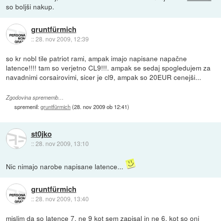
so boljši nakup.
gruntfürmich
::
28. nov 2009, 12:39
so kr nobl tile patriot rami, ampak imajo napisane napačne
latence!!!! tam so verjetno CL9!!!. ampak se sedaj spogledujem za
navadnimi corsairovimi, sicer je cl9, ampak so 20EUR cenejši...
Zgodovina sprememb…
spremenil:
gruntfürmich
(
28. nov 2009 ob 12:41
)
st0jko
::
28. nov 2009, 13:10
Nic nimajo narobe napisane latence...
gruntfürmich
::
28. nov 2009, 13:40
mislim da so latence 7, ne 9 kot sem zapisal in ne 6, kot so oni