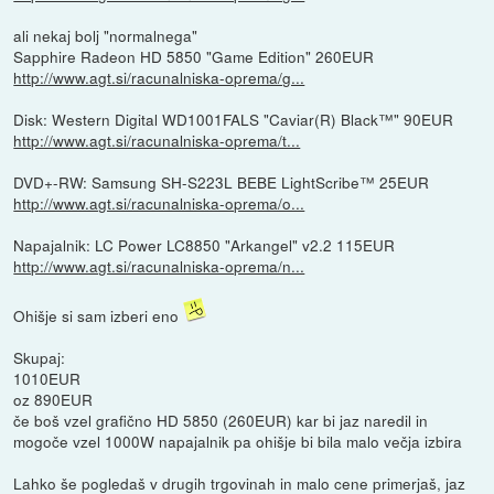
ali nekaj bolj "normalnega"
Sapphire Radeon HD 5850 "Game Edition" 260EUR
http://www.agt.si/racunalniska-oprema/g...
Disk: Western Digital WD1001FALS "Caviar(R) Black™" 90EUR
http://www.agt.si/racunalniska-oprema/t...
DVD+-RW: Samsung SH-S223L BEBE LightScribe™ 25EUR
http://www.agt.si/racunalniska-oprema/o...
Napajalnik: LC Power LC8850 "Arkangel" v2.2 115EUR
http://www.agt.si/racunalniska-oprema/n...
Ohišje si sam izberi eno
Skupaj:
1010EUR
oz 890EUR
če boš vzel grafično HD 5850 (260EUR) kar bi jaz naredil in
mogoče vzel 1000W napajalnik pa ohišje bi bila malo večja izbira
Lahko še pogledaš v drugih trgovinah in malo cene primerjaš, jaz