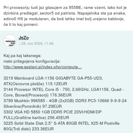
Pri procesorju tudi jaz glasujem za 955BE, rame vzemi, tako kot je
dzinkins predlagal, sector5 od patriota. Napajalnika sta pa enaka,
edino0 HX je modularen, da boš lahko imel bolj urejeno kablovje,
če ti to kaj pomeni.
JeZo
::
28. nov 2009, 11:46
Kaj pa kaj taksnega:
malo prilagojena konfiguracija:
http://www.sestavi.si/index.php/compute...
3219 Mainboard LGA-1156 GIGABYTE GA-P55-UD3,
ATX(Osnovne plošče) 115.12EUR
3144 Procesor INTEL Core i5 - 750, 2,66GHz, LGA1156, Quad -
Core, Boxed(Procesorji) 176.36EUR
3799 Mushkin 996585 - 4GB (2x2GB) DDR3 PC3-10666 9-9-9-24
Silverline(Pomnilnik) 97.29EUR
3302 VGA HD 5850 1GB DDR5 PCIE 2DVI/HDMI/DP
FULL(Grafične kartice) 256.45EUR
3225 Solid State Disk 2,5'' S-ATA 80GB INTEL X25-M Postville
80G(Trdi diski) 233.36EUR