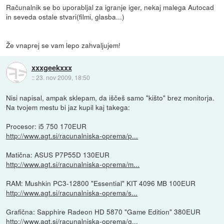
Računalnik se bo uporabljal za igranje iger, nekaj malega Autocad
in seveda ostale stvari(filmi, glasba...)
Že vnaprej se vam lepo zahvaljujem!
xxxgeekxxx
::
23. nov 2009, 18:50
Nisi napisal, ampak sklepam, da iščeš samo "kišto" brez monitorja.
Na tvojem mestu bi jaz kupil kaj takega:
Procesor: i5 750 170EUR
http://www.agt.si/racunalniska-oprema/p...
Matična: ASUS P7P55D 130EUR
http://www.agt.si/racunalniska-oprema/m...
RAM: Mushkin PC3-12800 "Essential" KIT 4096 MB 100EUR
http://www.agt.si/racunalniska-oprema/s...
Grafična: Sapphire Radeon HD 5870 "Game Edition" 380EUR
http://www.agt.si/racunalniska-oprema/g...