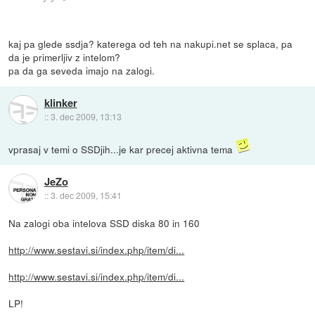
kaj pa glede ssdja? katerega od teh na nakupi.net se splaca, pa
da je primerljiv z intelom?
pa da ga seveda imajo na zalogi.
klinker
::
3. dec 2009, 13:13
vprasaj v temi o SSDjih...je kar precej aktivna tema
JeZo
::
3. dec 2009, 15:41
Na zalogi oba intelova SSD diska 80 in 160
http://www.sestavi.si/index.php/item/di...
http://www.sestavi.si/index.php/item/di...
LP!