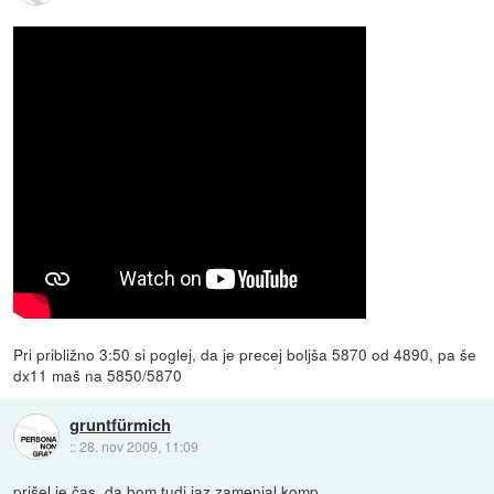
Pri približno 3:50 si poglej, da je precej boljša 5870 od 4890, pa še
dx11 maš na 5850/5870
gruntfürmich
::
28. nov 2009, 11:09
prišel je čas, da bom tudi jaz zamenjal komp.