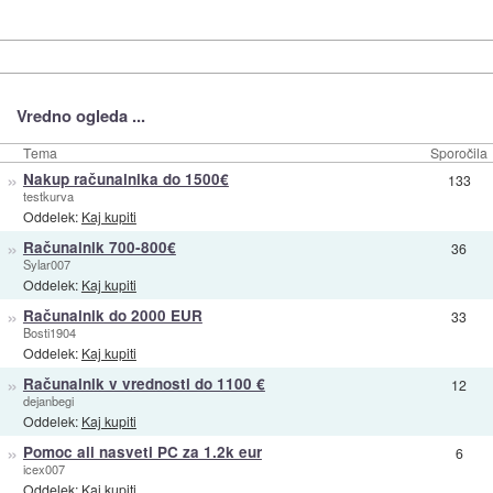
Vredno ogleda ...
Tema
Sporočila
»
Nakup računalnika do 1500€
133
testkurva
Oddelek:
Kaj kupiti
»
Računalnik 700-800€
36
Sylar007
Oddelek:
Kaj kupiti
»
Računalnik do 2000 EUR
33
Bosti1904
Oddelek:
Kaj kupiti
»
Računalnik v vrednosti do 1100 €
12
dejanbegi
Oddelek:
Kaj kupiti
»
Pomoc ali nasveti PC za 1.2k eur
6
icex007
Oddelek:
Kaj kupiti