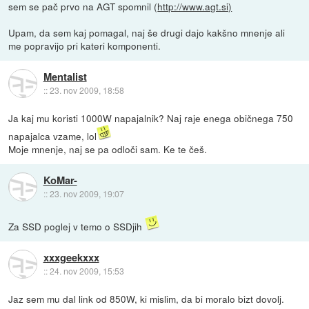
sem se pač prvo na AGT spomnil (
http://www.agt.si)
Upam, da sem kaj pomagal, naj še drugi dajo kakšno mnenje ali
me popravijo pri kateri komponenti.
Mentalist
::
23. nov 2009, 18:58
Ja kaj mu koristi 1000W napajalnik? Naj raje enega običnega 750
napajalca vzame, lol
Moje mnenje, naj se pa odloči sam. Ke te češ.
KoMar-
::
23. nov 2009, 19:07
Za SSD poglej v temo o SSDjih
xxxgeekxxx
::
24. nov 2009, 15:53
Jaz sem mu dal link od 850W, ki mislim, da bi moralo bizt dovolj.