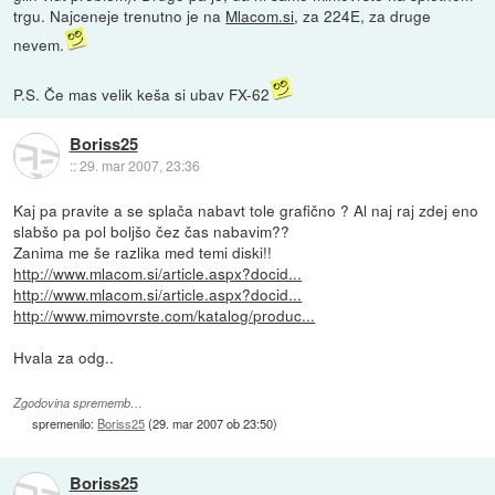
trgu. Najceneje trenutno je na
Mlacom.si
, za 224E, za druge
nevem.
P.S. Če mas velik keša si ubav FX-62
Boriss25
::
29. mar 2007, 23:36
Kaj pa pravite a se splača nabavt tole grafično ? Al naj raj zdej eno
slabšo pa pol boljšo čez čas nabavim??
Zanima me še razlika med temi diski!!
http://www.mlacom.si/article.aspx?docid...
http://www.mlacom.si/article.aspx?docid...
http://www.mimovrste.com/katalog/produc...
Hvala za odg..
Zgodovina sprememb…
spremenilo:
Boriss25
(
29. mar 2007 ob 23:50
)
Boriss25