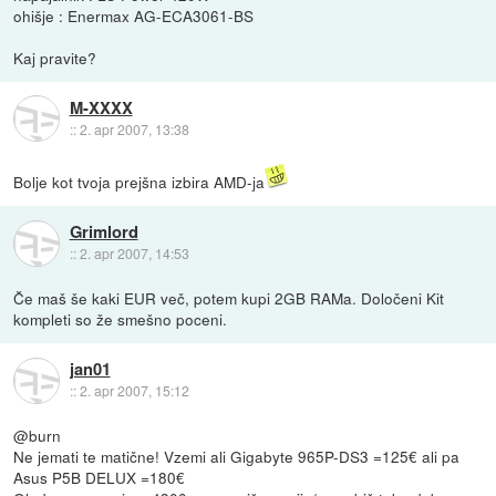
ohišje : Enermax AG-ECA3061-BS
Kaj pravite?
M-XXXX
::
2. apr 2007, 13:38
Bolje kot tvoja prejšna izbira AMD-ja
Grimlord
::
2. apr 2007, 14:53
Če maš še kaki EUR več, potem kupi 2GB RAMa. Določeni Kit
kompleti so že smešno poceni.
jan01
::
2. apr 2007, 15:12
@burn
Ne jemati te matične! Vzemi ali Gigabyte 965P-DS3 =125€ ali pa
Asus P5B DELUX =180€