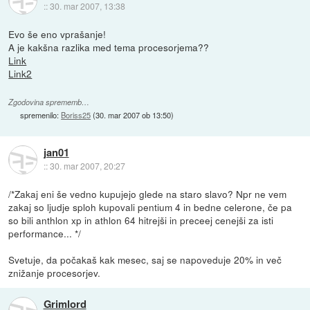
::
30. mar 2007, 13:38
Evo še eno vprašanje!
A je kakšna razlika med tema procesorjema??
Link
Link2
Zgodovina sprememb…
spremenilo:
Boriss25
(
30. mar 2007 ob 13:50
)
jan01
::
30. mar 2007, 20:27
/*Zakaj eni še vedno kupujejo glede na staro slavo? Npr ne vem
zakaj so ljudje sploh kupovali pentium 4 in bedne celerone, če pa
so bili anthlon xp in athlon 64 hitrejši in preceej cenejši za isti
performance... */
Svetuje, da počakaš kak mesec, saj se napoveduje 20% in več
znižanje procesorjev.
Grimlord