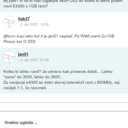
tej plati? in če bi vzel Gigabyte 965P-DS3 do koliko bi lakho potem
navil E4300 s 1GB rami?
itak37
::
2. apr 2007, 19:05
@burn kupi tako kot ti je jan01 napisal. Pa RAM vzemi 2x1GB.
Plosco kar G DS3.
jan01
::
2. apr 2007, 21:40
Koliko bi lahko navil? Ja odvisno kak primerek dobiš... Lahko
"samo" do 3000, lahko do 3500...
Za navijanje e4300 so dobri skoraj katerekoli rami z 800MHz, saj
navijaš 1:1, če razumeš.
Vredno ogleda ...