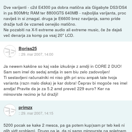
Dve varijanti - c2d E4300 pa dobra matična ala Gigabyte DS3/DS4
in pa 800MHz RAM ter 8800GTS 640MB - najboljša varijanta, proc
naviješ in si zmagal. druga je E6600 brez navijanja, samo pride
dražje tudi če vzameš cenejšo matično.
Ne pozabiti na X-fi extreme audio ali extreme music, če že dajaš
več denarja za komp pa vsaj 20" LCD.
Boriss25
::
29. mar 2007, 14:00
Ja newem kakšne so kaj vaše izkušnje z amdji in CORE 2 DUO!
Sam sem imel do sedaj amdja in sem biu zelo zadovoljen!
Ti sestavljeni računalniki mi niso glih pri srcu ampak tale tvoja
varianta (razn malo diska) je kar dobra! Čeprav bi mogoče res imel
amdja! Pravite da je za 5.2 amd preveč 229 euro? Ker na
mimovrste recimo je ful dražji!
primzx
::
29. mar 2007, 14:15
5200 pocak se kake 2 mesca, pa ga potem kup(sam pr teb keš ni
glih vidt problem). Drugo pa je, da ni samo mimovrste na spletnem