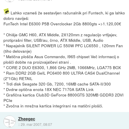
Lahko vzameš že sestavljen računalnik pri Funtech, ki ga lahko
dobro naviješ:
FunTech Intel E6300 P5B Overclocker 2Gb 8800gts =>1.120,00€
* Ohišje GMC H60, ATX Middle, 2X120mm z regulacijo vrtljajev,
protiprašni filter, USB/au, črno, ATX Middle, USB, Audio
* Napajalnik SILENT POWER LC 550W PFC LC6550 , 120mm Fan
(tiho delovanje)
* Matična plošča Asus Commando, I965 chipset Več informacij o
plošči dobite na proizvajalčevi strani .
* CORE 2 DUO E6300, 1,866 GHz 2MB, 1066MHz, LGA775 BOX
* Ram DDR2 2GB GeIL PC6400 800 ULTRA CAS4 DualChannel
(2*1Gb) RETAIL
* Trdi disk Seagate 320 Gb, 7200, 16MB cache SATA-II/300
* Dvdrw optična enota 18X NEC 7170A SATA Link
* Grafična kartica Club3D GeForce 8800GTS 320MB GDDR3 2DVI
PCIe
* Zvočna in mrežna kartica integrirani na matični plošči.
Zheegec
::
29. mar 2007, 08:07