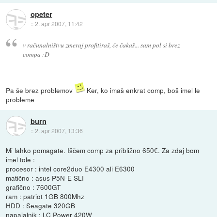
opeter
::
2. apr 2007, 11:42
v računalništvu zmeraj profitiraš, če čakaš... sam pol si brez
compa :D
Pa še brez problemov
Ker, ko imaš enkrat comp, boš imel le
probleme
burn
::
2. apr 2007, 13:36
Mi lahko pomagate. Iščem comp za približno 650€. Za zdaj bom
imel tole :
procesor : intel core2duo E4300 ali E6300
matično : asus P5N-E SLI
grafično : 7600GT
ram : patriot 1GB 800Mhz
HDD : Seagate 320GB
napajalnik : LC Power 420W