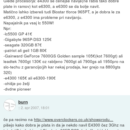
Glede procesorja: e4300 se cenejše navije(ne rabiš tako dobre
plate in ramov) kot e6300, a e6300 se da bolje navit.
Matično lahko izbereš tudi Biostar tforce 965PT, a je dobra le za
e6300, z e4300 ima probleme pri navijanju.
Napajalnik pa vsaj lc 550W!
Npr:
-lc5500 GP 41€
-Gigabyte 965P-DS3 125€
-seagate 320GB 87€
-patriot ali geil 1GB 80€
-Gainward GeForce 7600GS Golden sample 105€(kot 7600gt) ali
leadtek 7600gt 130€ oz rabljeno 7600gt ali 7900gs ali 1950pro na
slo-techu z garancijo(jih kar nekaj prodaja, ker grejo na 8800gts
320)
-e4300 165€ ali e6300-190€
-ohišje po želji
-dvdrw pioneer
burn
::
2. apr 2007, 18:01
če pa recimo na
http://www.overclockers.co.uk/showprodu...
pišejo kako dobra je plata in da je nekdo navil E4300 čez 3Ghz na