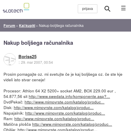
☰
Forum
»
Kaj kupiti
»
Nakup boljšega računalnika
Nakup boljšega računalnika
Boriss25
::
29. mar 2007, 00:54
Prosim pomagajte oz. mi svetujte če je kaj boljšega oz. če ste kje
videli isto stvar ceneje!
Procesor: Athlon 64 X2 5200+ socket AM2, BOX 229.00 eur ,
54.877,56 sit
http://www.swedata.info/komponente.asp?...
DvdPekač:
http://www.mimovrste.com/katalog/produc...
Disk:
http://www.mimovrste.com/katalog/produc...
Napajalnik:
http://www.mimovrste.com/katalog/produc...
Ram:
http://www.mimovrste.com/katalog/produc...
Matična plošča
http://www.mimovrste.com/katalog/produc...
Ohišje:
http://www.mimovrste.com/katalog/produc...