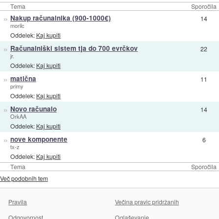
Tema
Sporočila
»
Nakup računalnika (900-1000€)
14
morilc
Oddelek:
Kaj kupiti
»
Računalniški sistem tja do 700 evrčkov
22
jr.
Oddelek:
Kaj kupiti
»
matična
11
primy
Oddelek:
Kaj kupiti
»
Novo računalo
14
OrkAA
Oddelek:
Kaj kupiti
»
nove komponente
6
tx-z
Oddelek:
Kaj kupiti
Tema
Sporočila
Več podobnih tem
Pravila
Večina pravic pridržanih
Odgovornost
Oglaševanje