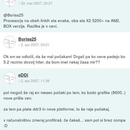
::
30. mar 2007, 20:37
@Boriss25
Procesorja na obeh linkih sta enaka, oba sta X2 5200+ na AM2,
BOX verzija. Razlika je v ceni.
Boriss25
::
2. apr 2007, 00:21
Ok sm se odločil, da še mal počakam! Drgač pa ko cene padejo bo
5.2 recimo dovolj hiter, da bom imel nekaj časa mir??
eDDi
::
2. apr 2007, 11:36
pol mogoč še raj en mesec počaki po tem, ko bodo grafike (8600..)
nove prišle ven.
za tem pa plate ddr3 in nove platforme, to še raje počakaj.
v računalništvu zmeraj profitiraš, če čakaš... sam pol si brez compa
:D