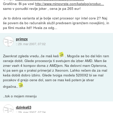
Grafična: Bi pa vzel
http://www.mimovrste.com/katalog/produc...
samo v ponudbi revije joker , cena je pa 265 eur!
Je to dobra varianta al je bolje vzet procesor npr intel core 2? Naj
še povem da bo računalnik služil predvsem igram(tem novejšim), in
pa filmi muska itd!! Hvala za odg...
primzx
::
29. mar 2007, 07:02
Zaenkrat zgleda vredu..če maš keš
. Mogoče se bo dal kšn ram
ceneje dobit. Glede procesorja ti svetujem da izber AMD. Mam še
zmer vseh 4 kompov doma z AMDjem. Na delovni mam Opterona,
ki pa sem ga v praksi primerjal z Xeonom. Lahko rečem da za mal
keša dobiš dobro izbiro. Glede tvoiga modela 5200X2 bi se mal
pocakov d grejo cene dol, sam ce mas keš potem je stvar
drgačna..
..tok o mojem mnenju
dzinks63
::
29. mar 2007, 07:24