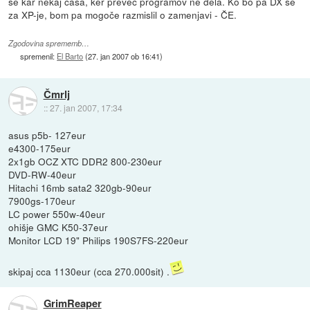
še kar nekaj časa, ker preveč programov ne dela. Ko bo pa DX še
za XP-je, bom pa mogoče razmislil o zamenjavi - ČE.
Zgodovina sprememb…
spremenil:
El Barto
(
27. jan 2007 ob 16:41
)
Čmrlj
::
27. jan 2007, 17:34
asus p5b- 127eur
e4300-175eur
2x1gb OCZ XTC DDR2 800-230eur
DVD-RW-40eur
Hitachi 16mb sata2 320gb-90eur
7900gs-170eur
LC power 550w-40eur
ohišje GMC K50-37eur
Monitor LCD 19" Philips 190S7FS-220eur
skipaj cca 1130eur (cca 270.000sit) .
GrimReaper