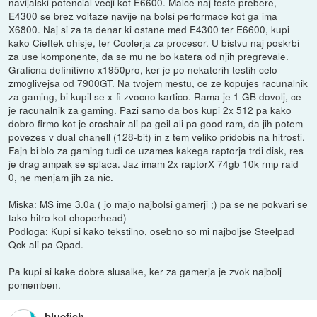
navijalski potencial vecji kot E6600. Malce naj teste prebere,
E4300 se brez voltaze navije na bolsi performace kot ga ima
X6800. Naj si za ta denar ki ostane med E4300 ter E6600, kupi
kako Cieftek ohisje, ter Coolerja za procesor. U bistvu naj poskrbi
za use komponente, da se mu ne bo katera od njih pregrevale.
Graficna definitivno x1950pro, ker je po nekaterih testih celo
zmoglivejsa od 7900GT. Na tvojem mestu, ce ze kopujes racunalnik
za gaming, bi kupil se x-fi zvocno kartico. Rama je 1 GB dovolj, ce
je racunalnik za gaming. Pazi samo da bos kupi 2x 512 pa kako
dobro firmo kot je croshair ali pa geil ali pa good ram, da jih potem
povezes v dual chanell (128-bit) in z tem veliko pridobis na hitrosti.
Fajn bi blo za gaming tudi ce uzames kakega raptorja trdi disk, res
je drag ampak se splaca. Jaz imam 2x raptorX 74gb 10k rmp raid
0, ne menjam jih za nic.
Miska: MS ime 3.0a ( jo majo najbolsi gamerji ;) pa se ne pokvari se
tako hitro kot choperhead)
Podloga: Kupi si kako tekstilno, osebno so mi najboljse Steelpad
Qck ali pa Qpad.
Pa kupi si kake dobre slusalke, ker za gamerja je zvok najbolj
pomemben.
bluefish