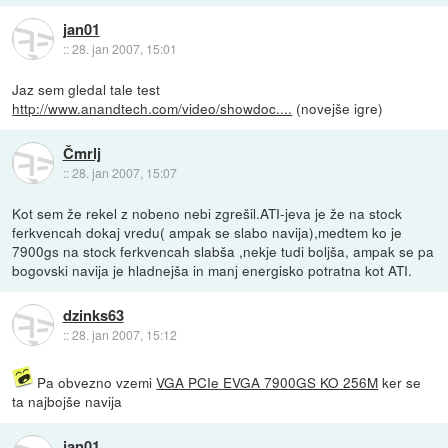
jan01
::
28. jan 2007, 15:01
Jaz sem gledal tale test
http://www.anandtech.com/video/showdoc....
(novejše igre)
Čmrlj
::
28. jan 2007, 15:07
Kot sem že rekel z nobeno nebi zgrešil.ATI-jeva je že na stock
ferkvencah dokaj vredu( ampak se slabo navija),medtem ko je
7900gs na stock ferkvencah slabša ,nekje tudi boljša, ampak se pa
bogovski navija je hladnejša in manj energisko potratna kot ATI.
dzinks63
::
28. jan 2007, 15:12
Pa obvezno vzemi
VGA PCIe EVGA 7900GS KO 256M
ker se
ta najbojše navija
jan01