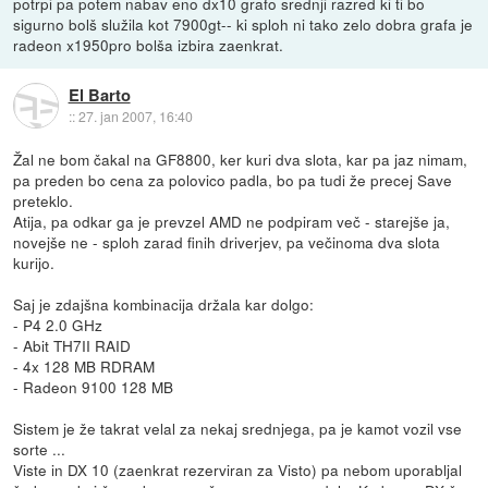
potrpi pa potem nabav eno dx10 grafo srednji razred ki ti bo
sigurno bolš služila kot 7900gt-- ki sploh ni tako zelo dobra grafa je
radeon x1950pro bolša izbira zaenkrat.
El Barto
::
27. jan 2007, 16:40
Žal ne bom čakal na GF8800, ker kuri dva slota, kar pa jaz nimam,
pa preden bo cena za polovico padla, bo pa tudi že precej Save
preteklo.
Atija, pa odkar ga je prevzel AMD ne podpiram več - starejše ja,
novejše ne - sploh zarad finih driverjev, pa večinoma dva slota
kurijo.
Saj je zdajšna kombinacija držala kar dolgo:
- P4 2.0 GHz
- Abit TH7II RAID
- 4x 128 MB RDRAM
- Radeon 9100 128 MB
Sistem je že takrat velal za nekaj srednjega, pa je kamot vozil vse
sorte ...
Viste in DX 10 (zaenkrat rezerviran za Visto) pa nebom uporabljal