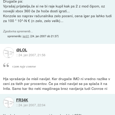
Drugače pa:
Vprašaj prijatelja,če si ne bi raje kupil kak ps 2 z mod čipom, oz
novejši xbox 360 če že hoče dosti igrati...
Konzole so naprav računalnika zelo poceni, cena iger pa lahko tudi
za 100 * 10^-N € (n zelo, zelo velik)...
Zgodovina sprememb…
spremenilo:
jan01
(
24. jan 2007 ob 21:37
)
@LOL
::
24. jan 2007, 21:56
vzem raje conroe
Hja vprašanje če misli navijat. Ker drugače IMO ni vredno razlike v
ceni za tistih par procentov. Če pa misli navijat se pa splača it na
Intla. Samo kar tko neki magičnega brez navijanja tudi Conroe ni
FR34K
::
24. jan 2007, 22:04