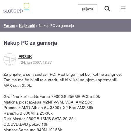
☰
Forum
»
Kaj kupiti
»
Nakup PC za gamerja
Nakup PC za gamerja
FR34K
::
24. jan 2007, 18:37
Za prijatelja sem sestavil PC. Rad bi ga imel bolj kot ne za igrice.
Zanima me če bi bil tale vredu ali bi vi kaj na njemu spremenili.
MAX cost 250k.
Grafična kartica:GeForce 7900GS 256MB PCI-e 50k
Matična plošča:Asus M2NPV-VM, VGA, AM2 20k
Procesor:AMD Athlon 64 3800+ X2 Box AM2 36k
Rami:1GB 800MHz 25-30k
Disk:Maxtor 250GB 16MB SATA 20-25k
CD/DVD:DVD pekač 10k
Monitor:Samsung 940N 19˝ 58k