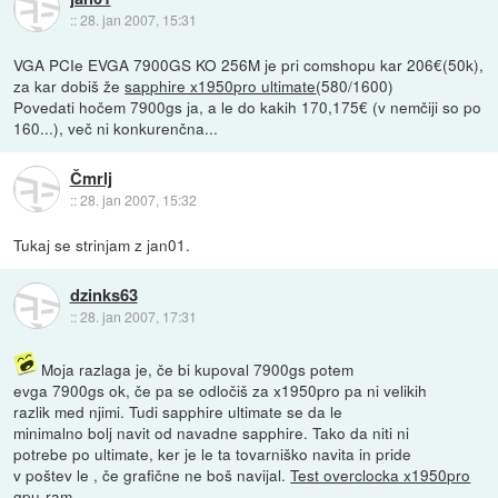
::
28. jan 2007, 15:31
VGA PCIe EVGA 7900GS KO 256M je pri comshopu kar 206€(50k),
za kar dobiš že
sapphire x1950pro ultimate
(580/1600)
Povedati hočem 7900gs ja, a le do kakih 170,175€ (v nemčiji so po
160...), več ni konkurenčna...
Čmrlj
::
28. jan 2007, 15:32
Tukaj se strinjam z jan01.
dzinks63
::
28. jan 2007, 17:31
Moja razlaga je, če bi kupoval 7900gs potem
evga 7900gs ok, če pa se odločiš za x1950pro pa ni velikih
razlik med njimi. Tudi sapphire ultimate se da le
minimalno bolj navit od navadne sapphire. Tako da niti ni
potrebe po ultimate, ker je le ta tovarniško navita in pride
v poštev le , če grafične ne boš navijal.
Test overclocka x1950pro
gpu-ram