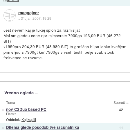
macgajver
::
31. jan 2007, 19:29
Jest nevem kaj je tukej sploh za razmišljat
Mal sm gledou cene npr mimovrste 7900gs 193,09 EUR (46.272
SIT)
x1950pro 204,39 EUR (48.980 SIT) to grafično bi pa lahko kvečjem
primerjou s 7900gt ker 7900gs v vseh testih pelje scat. stock
frekvence se razume.
Vredno ogleda ...
Tema
Sporočila
»
nov C2Duo based PC
42
Flamer
Oddelek:
Kaj kupiti
»
Dilema glede posodobitve računalnika
11