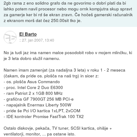
2gb rama z eno solidno grafo da ne govorimo o dobri plati da bi
lahko potem navil procesor nebo mogu ornk kompjutra skup spravt
za gamerje ker bi rd še ekran zravn. Če hočeš gamerski računalnik
z ekranom morš dat čez 250.00sit tko je.
El Barto
::
27. jan 2007, 13:40
No ja tudi jaz ima namen malce posodobit robo v mojem mlinčku, ki
je 3 leta dobro služil namenu.
Namen imam zamenjat (za nadaljna 3 leta) v roku 1 - 2 meseca
(čakam, da pride os. plošča na naš trg) in sicer z:
- os. plošča Asus Commando
- proc. Intel Core 2 Duo E6300
- ram Patriot 2 x 1GB 800 MHz
- grafična GF 7900GT 256 MB PCI-e
- napajalnik Enermax Liberty 500W
- pride še Pci I/O kartica 1xLPT, 2xCOM
- IDE kontroler Promise FastTrak 100 TX2
Ostalo diskovje, pekača, TV tuner, SCSI kartica, ohišje +
ventilatorji, monitor, ... pa ostane isto.