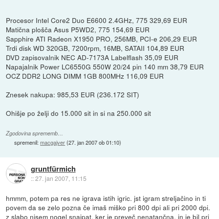
Procesor Intel Core2 Duo E6600 2.4GHz, 775 329,69 EUR
Matična plošča Asus P5WD2, 775 154,69 EUR
Sapphire ATI Radeon X1950 PRO, 256MB, PCI-e 206,29 EUR
Trdi disk WD 320GB, 7200rpm, 16MB, SATAII 104,89 EUR
DVD zapisovalnik NEC AD-7173A Labelflash 35,09 EUR
Napajalnik Power LC6550G 550W 20/24 pin 140 mm 38,79 EUR
OCZ DDR2 LONG DIMM 1GB 800MHz 116,09 EUR
Znesek nakupa: 985,53 EUR (236.172 SIT)
Ohišje po želji do 15.000 sit in si na 250.000 sit
Zgodovina sprememb…
spremenil:
macgajver
(
27. jan 2007 ob 01:10
)
gruntfürmich
::
27. jan 2007, 11:15
hmmm, potem pa res ne igrava istih igric. jst igram streljačino in ti
povem da se zelo pozna če imaš miško pri 800 dpi ali pri 2000 dpi.
z slabo nisem nogel snajpat, ker je preveč nenatančna, in je bil pri