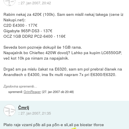
::
27. jan 2007, 20:42
Rabim nekaj za 420€ (100k). Sam sem mislil nekaj takega (cene iz
Nakupi.net):
C2D E4300 - 177€
Gigabyte 965P-DS3 - 137€
OCZ 1GB DDR2 PC2-6400 - 116€
Seveda bom pozneje dokupil še 1GB rama.
Napajalnik bo Chieftec 420W dovolj? Lahko pa kupim LC6550GP,
več kot 10k pa nimam za napajalnik.
Drgač sm pa mislu čakat na E6320, sam sm pol prebral članek na
Anandtech o E4300, ima 9x multi napram 7x pri E6300/E6320.
Zgodovina sprememb…
spremenil:
GrimReaper
(
27. jan 2007 ob 20:48
)
Čmrlj
::
27. jan 2007, 21:35
Plato raje vzami p5b ali pa p5n-e sli,ali pa biostar tforce