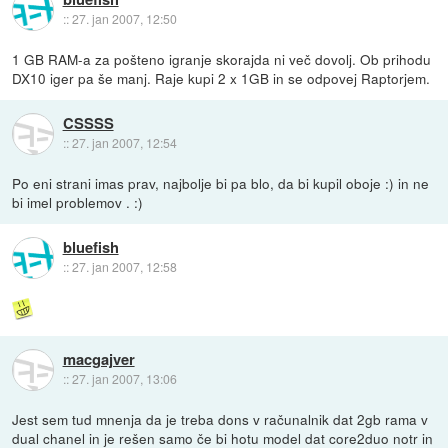
::
27. jan 2007, 12:50
1 GB RAM-a za pošteno igranje skorajda ni več dovolj. Ob prihodu
DX10 iger pa še manj. Raje kupi 2 x 1GB in se odpovej Raptorjem.
CSSSS
::
27. jan 2007, 12:54
Po eni strani imas prav, najbolje bi pa blo, da bi kupil oboje :) in ne
bi imel problemov . :)
bluefish
::
27. jan 2007, 12:58
macgajver
::
27. jan 2007, 13:06
Jest sem tud mnenja da je treba dons v računalnik dat 2gb rama v
dual chanel in je rešen samo če bi hotu model dat core2duo notr in