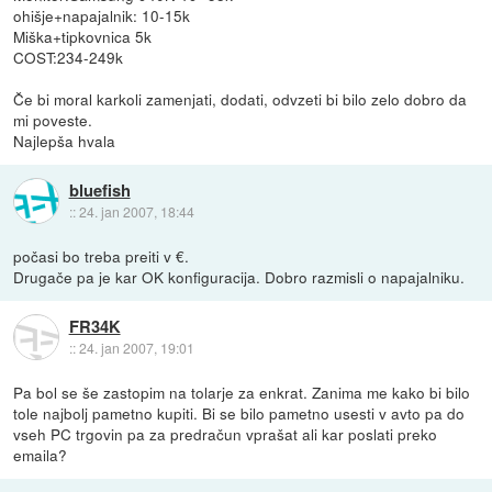
ohišje+napajalnik: 10-15k
Miška+tipkovnica 5k
COST:234-249k
Če bi moral karkoli zamenjati, dodati, odvzeti bi bilo zelo dobro da
mi poveste.
Najlepša hvala
bluefish
::
24. jan 2007, 18:44
počasi bo treba preiti v €.
Drugače pa je kar OK konfiguracija. Dobro razmisli o napajalniku.
FR34K
::
24. jan 2007, 19:01
Pa bol se še zastopim na tolarje za enkrat. Zanima me kako bi bilo
tole najbolj pametno kupiti. Bi se bilo pametno usesti v avto pa do
vseh PC trgovin pa za predračun vprašat ali kar poslati preko
emaila?