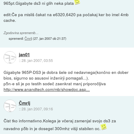
965pt.Gigabyte ds3 ni glih neka plata
edit:Če pa misliš čakat na e6320,6420 pa počakaj ker bo imel 4mb
cache.
Zgodovina sprememb…
spremenil:
Čmrlj
(
27. jan 2007 ob 21:37
)
jan01
::
28. jan 2007, 03:55
Gigabyte 965P-DS3 je dobra šele od nedavnega(končno en dober
bios, sigurno so asusovi inženirji pomagali...).
p5n-e sli je po testih sodeč zaenkrat manj priporočljiva
http://www.anandtech.com/mb/showdoc.asp...
Čmrlj
::
28. jan 2007, 09:16
Čist tko informativno.Kolega je včeraj zamenjal svojo ds3 za
navadno p5b in je dosegel 300mhz višji stabilen oc.