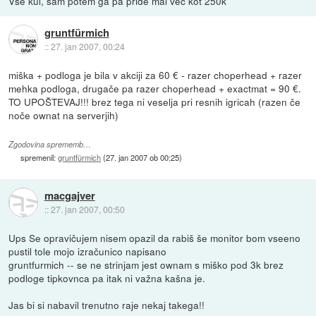
Vse kul, sam potem ga pa pride mal več kot 250k
gruntfürmich
::
27. jan 2007, 00:24
miška + podloga je bila v akciji za 60 € - razer choperhead + razer
mehka podloga, drugače pa razer choperhead + exactmat = 90 €.
TO UPOŠTEVAJ!!! brez tega ni veselja pri resnih igricah (razen če
noče ownat na serverjih)
Zgodovina sprememb…
spremenil:
gruntfürmich
(
27. jan 2007 ob 00:25
)
macgajver
::
27. jan 2007, 00:50
Ups Se opravičujem nisem opazil da rabiš še monitor bom vseeno
pustil tole mojo izračunico napisano
gruntfurmich -- se ne strinjam jest ownam s miško pod 3k brez
podloge tipkovnca pa itak ni važna kašna je.
Jas bi si nabavil trenutno raje nekaj takega!!