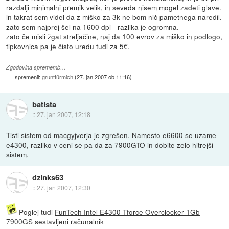
razdalji minimalni premik velik, in seveda nisem mogel zadeti glave.
in takrat sem videl da z miško za 3k ne bom nič pametnega naredil.
zato sem najprej šel na 1600 dpi - razlika je ogromna.
zato če misli žgat streljačine, naj da 100 evrov za miško in podlogo,
tipkovnica pa je čisto uredu tudi za 5€.
Zgodovina sprememb…
spremenil:
gruntfürmich
(
27. jan 2007 ob 11:16
)
batista
::
27. jan 2007, 12:18
Tisti sistem od macgyjverja je zgrešen. Namesto e6600 se uzame
e4300, razliko v ceni se pa da za 7900GTO in dobite zelo hitrejši
sistem.
dzinks63
::
27. jan 2007, 12:30
Poglej tudi
FunTech Intel E4300 Tforce Overclocker 1Gb
7900GS
sestavljeni računalnik