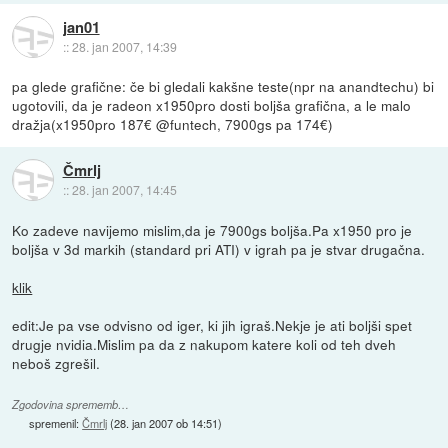
jan01
::
28. jan 2007, 14:39
pa glede grafične: če bi gledali kakšne teste(npr na anandtechu) bi
ugotovili, da je radeon x1950pro dosti boljša grafična, a le malo
dražja(x1950pro 187€ @funtech, 7900gs pa 174€)
Čmrlj
::
28. jan 2007, 14:45
Ko zadeve navijemo mislim,da je 7900gs boljša.Pa x1950 pro je
boljša v 3d markih (standard pri ATI) v igrah pa je stvar drugačna.
klik
edit:Je pa vse odvisno od iger, ki jih igraš.Nekje je ati boljši spet
drugje nvidia.Mislim pa da z nakupom katere koli od teh dveh
neboš zgrešil.
Zgodovina sprememb…
spremenil:
Čmrlj
(
28. jan 2007 ob 14:51
)