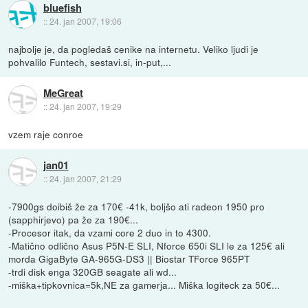
bluefish
::
24. jan 2007, 19:06
najbolje je, da pogledaš cenike na internetu. Veliko ljudi je
pohvalilo Funtech, sestavi.si, in-put,...
MeGreat
::
24. jan 2007, 19:29
vzem raje conroe
jan01
::
24. jan 2007, 21:29
-7900gs doibiš že za 170€ -41k, boljšo ati radeon 1950 pro
(sapphirjevo) pa že za 190€...
-Procesor itak, da vzami core 2 duo in to 4300.
-Matično odlično Asus P5N-E SLI, Nforce 650i SLI le za 125€ ali
morda GigaByte GA-965G-DS3 || Biostar TForce 965PT
-trdi disk enga 320GB seagate ali wd...
-miška+tipkovnica=5k,NE za gamerja... Miška logiteck za 50€...