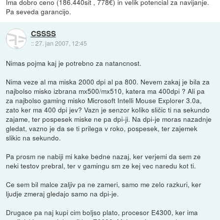
Ima dobro ceno (186.440sit , 778€) in velik potencial za navijanje.
Pa seveda garancijo.
CSSSS
::
27. jan 2007, 12:45
Nimas pojma kaj je potrebno za natancnost.
Nima veze al ma miska 2000 dpi al pa 800. Nevem zakaj je bila za
najbolso misko izbrana mx500/mx510, katera ma 400dpi ? Ali pa
za najbolso gaming misko Microsoft Intelli Mouse Explorer 3.0a,
zato ker ma 400 dpi jev? Vazn je senzor koliko sličic ti na sekundo
zajame, ter pospesek miske ne pa dpi-ji. Na dpi-je moras nazadnje
gledat, vazno je da se ti prilega v roko, pospesek, ter zajemek
slikic na sekundo.
Pa prosm ne nabiji mi kake bedne nazaj, ker verjemi da sem ze
neki testov prebral, ter v gamingu sm ze kej vec naredu kot ti.
Ce sem bil malce zaljiv pa ne zameri, samo me zelo razkuri, ker
ljudje zmeraj gledajo samo na dpi-je.
Drugace pa naj kupi cim boljso plato, procesor E4300, ker ima