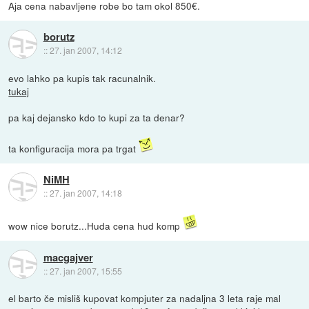
Aja cena nabavljene robe bo tam okol 850€.
borutz
::
27. jan 2007, 14:12
evo lahko pa kupis tak racunalnik.
tukaj
pa kaj dejansko kdo to kupi za ta denar?
ta konfiguracija mora pa trgat
NiMH
::
27. jan 2007, 14:18
wow nice borutz...Huda cena hud komp
macgajver
::
27. jan 2007, 15:55
el barto če misliš kupovat kompjuter za nadaljna 3 leta raje mal