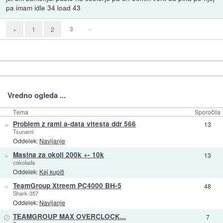
pa imam idle 34 load 43
3
»
«
1
2
Vredno ogleda ...
Tema
Sporočila
»
Problem z rami a-data vitesta ddr 566
13
Tsunami
Oddelek:
Navijanje
»
Masina za okoli 200k +- 10k
13
cokolada
Oddelek:
Kaj kupiti
»
TeamGroup Xtreem PC4000 BH-5
48
Shark-357
Oddelek:
Navijanje
⊘
TEAMGROUP MAX OVERCLOCK...
7