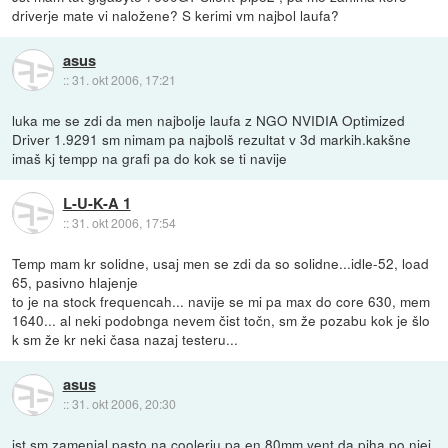
driverje mate vi naložene? S kerimi vm najbol laufa?
asus
::
31. okt 2006, 17:21
luka me se zdi da men najbolje laufa z NGO NVIDIA Optimized
Driver 1.9291 sm nimam pa najbolš rezultat v 3d markih.kakšne
imaš kj tempp na grafi pa do kok se ti navije
L-U-K-A 1
::
31. okt 2006, 17:54
Temp mam kr solidne, usaj men se zdi da so solidne...idle-52, load
65, pasivno hlajenje
to je na stock frequencah... navije se mi pa max do core 630, mem
1640... al neki podobnga nevem čist točn, sm že pozabu kok je šlo
k sm že kr neki časa nazaj testeru...
asus
::
31. okt 2006, 20:30
jst sm zamenjal pasto na coolerju pa en 80mm vent da piha po njej