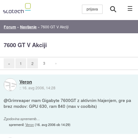
☰
Forum
»
Navijanje
»
7600 GT V Akciji
7600 GT V Akciji
3
»
«
1
2
Veron
::
16. avg 2006, 14:28
@Grimreaper mam Gigabyte 7600GT z aktivnim hlajenjem, gre pa
brez modov: GPU 630, ram 840 (max v coolbits)
Zgodovina sprememb…
spremenil:
Veron
(
16. avg 2006 ob 14:29
)