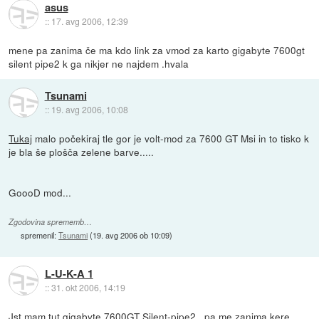
asus
::
17. avg 2006, 12:39
mene pa zanima če ma kdo link za vmod za karto gigabyte 7600gt
silent pipe2 k ga nikjer ne najdem .hvala
Tsunami
::
19. avg 2006, 10:08
Tukaj
malo počekiraj tle gor je volt-mod za 7600 GT Msi in to tisko k
je bla še plošča zelene barve.....
GoooD mod...
Zgodovina sprememb…
spremenil:
Tsunami
(
19. avg 2006 ob 10:09
)
L-U-K-A 1
::
31. okt 2006, 14:19
Jst mam tut gigabyte 7600GT Silent-pipe2 , pa me zanima kere