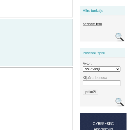
Hitre funkcije
seznam tem
Posebni izpisi
Avtor:
Ključna beseda: