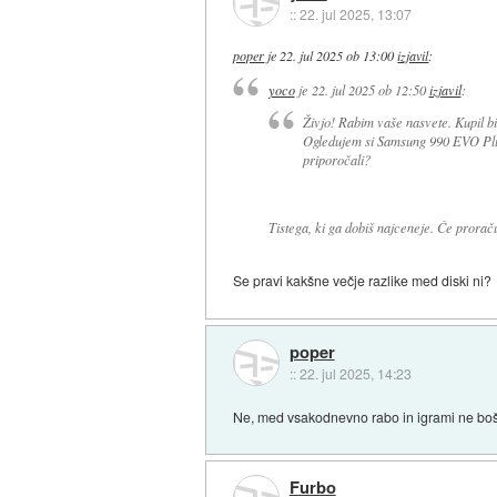
::
22. jul 2025, 13:07
poper
je
22. jul 2025 ob 13:00
izjavil
:
yoco
je
22. jul 2025 ob 12:50
izjavil
:
Živjo! Rabim vaše nasvete. Kupil bi
Ogledujem si Samsung 990 EVO Plu
priporočali?
Tistega, ki ga dobiš najceneje. Če prorač
Se pravi kakšne večje razlike med diski ni?
poper
::
22. jul 2025, 14:23
Ne, med vsakodnevno rabo in igrami ne boš 
Furbo