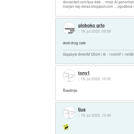
deviantart.com/ijus-666 ... moje AI generiran
marjan-kaj-delas.blogspot.com ... zgodbice 
globoko grlo
::
19. jul 2025, 09:56
dost drog zate
Gigabyte B460M DS3H | I5 - 10400F | 16GB
tony1
::
19. jul 2025, 10:35
Švedinje.
Ijus
::
19. jul 2025, 10:49