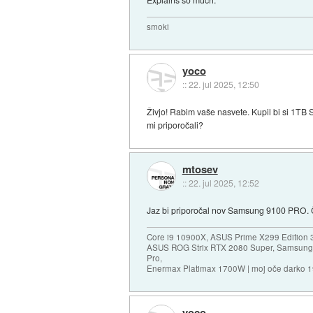
smoki
yoco
::
22. jul 2025, 12:50
Živjo! Rabim vaše nasvete. Kupil bi si 1TB
mi priporočali?
mtosev
::
22. jul 2025, 12:52
Jaz bi priporočal nov Samsung 9100 PRO. Č
Core i9 10900X, ASUS Prime X299 Edition 
ASUS ROG Strix RTX 2080 Super, Samsung
Pro,
Enermax Platimax 1700W | moj oče darko 
yoco