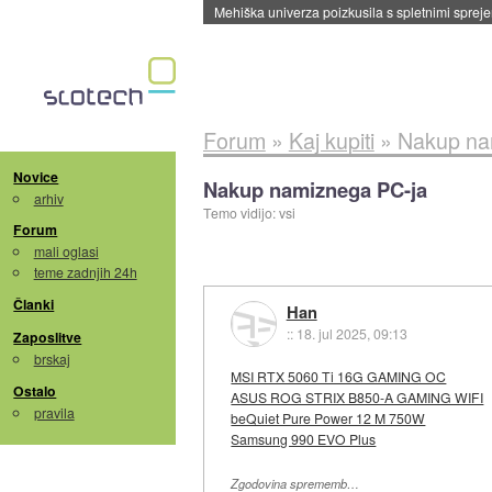
Evropska vesoljska agencija razvija svojo rak
Forum
»
Kaj kupiti
»
Nakup na
Novice
Nakup namiznega PC-ja
arhiv
Temo vidijo: vsi
Forum
mali oglasi
teme zadnjih 24h
Članki
Han
::
18. jul 2025, 09:13
Zaposlitve
brskaj
MSI RTX 5060 Ti 16G GAMING OC
Ostalo
ASUS ROG STRIX B850-A GAMING WIFI
pravila
beQuiet Pure Power 12 M 750W
Samsung 990 EVO Plus
Zgodovina sprememb…