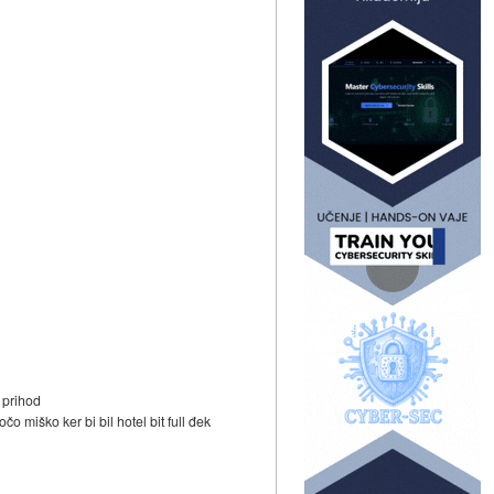
 prihod
o miško ker bi bil hotel bit full đek