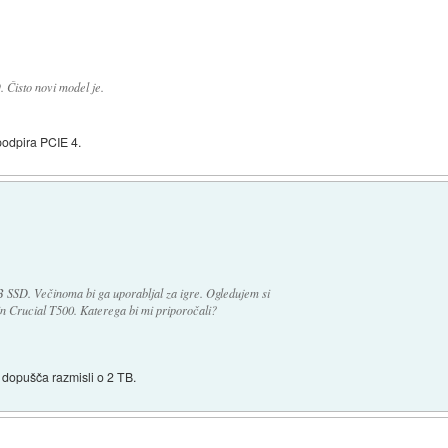
 Čisto novi model je.
odpira PCIE 4.
B SSD. Večinoma bi ga uporabljal za igre. Ogledujem si
Crucial T500. Katerega bi mi priporočali?
 dopušča razmisli o 2 TB.