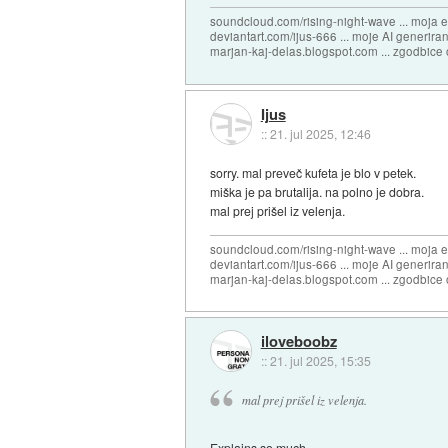
soundcloud.com/rising-night-wave ... moja 
deviantart.com/ijus-666 ... moje AI generiran
marjan-kaj-delas.blogspot.com ... zgodbice 
Ijus
::
21. jul 2025, 12:46
sorry. mal preveč kufeta je blo v petek.
miška je pa brutalija. na polno je dobra.
mal prej prišel iz velenja.
soundcloud.com/rising-night-wave ... moja 
deviantart.com/ijus-666 ... moje AI generiran
marjan-kaj-delas.blogspot.com ... zgodbice 
iloveboobz
::
21. jul 2025, 15:35
mal prej prišel iz velenja.
Explains so much.