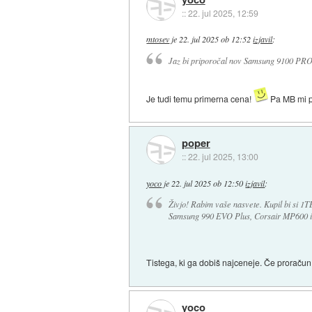
::
22. jul 2025, 12:59
mtosev
je
22. jul 2025 ob 12:52
izjavil
:
Jaz bi priporočal nov Samsung 9100 PRO.
Je tudi temu primerna cena!
Pa MB mi p
poper
::
22. jul 2025, 13:00
yoco
je
22. jul 2025 ob 12:50
izjavil
:
Živjo! Rabim vaše nasvete. Kupil bi si 1T
Samsung 990 EVO Plus, Corsair MP600 in 
Tistega, ki ga dobiš najceneje. Če proračun
yoco