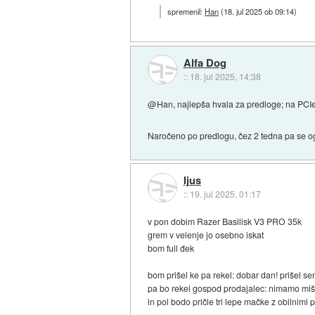
spremenil:
Han
(
18. jul 2025 ob 09:14
)
Alfa Dog
::
18. jul 2025, 14:38
@Han, najlepša hvala za predloge; na PCIe 
Naročeno po predlogu, čez 2 tedna pa se ogl
Ijus
::
19. jul 2025, 01:17
v pon dobim Razer Basilisk V3 PRO 35k
grem v velenje jo osebno iskat
bom full đek
bom prišel ke pa rekel: dobar dan! prišel s
pa bo rekel gospod prodajalec: nimamo miš
in pol bodo pričle tri lepe mačke z obilnimi 