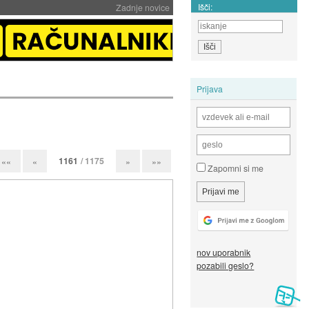
Išči:
Zadnje novice
Prijava
1161
/ 1175
««
«
»
»»
Zapomni si me
nov uporabnik
pozabili geslo?