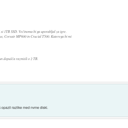
 si 1TB SSD. Večinoma bi ga uporabljal za igre.
s, Corsair MP600 in Crucial T500. Katerega bi mi
un dopušča razmisli o 2 TB.
opazil razlike med nvme diski.