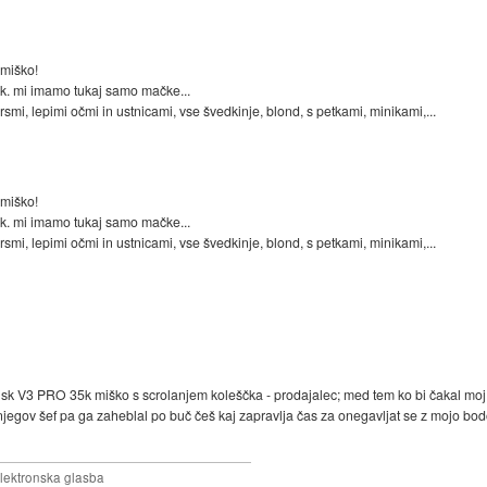
 miško!
k. mi imamo tukaj samo mačke...
prsmi, lepimi očmi in ustnicami, vse švedkinje, blond, s petkami, minikami,...
 miško!
k. mi imamo tukaj samo mačke...
prsmi, lepimi očmi in ustnicami, vse švedkinje, blond, s petkami, minikami,...
ilisk V3 PRO 35k miško s scrolanjem koleščka - prodajalec; med tem ko bi čakal moj
el njegov šef pa ga zaheblal po buč češ kaj zapravlja čas za onegavljat se z mojo bodoč
elektronska glasba