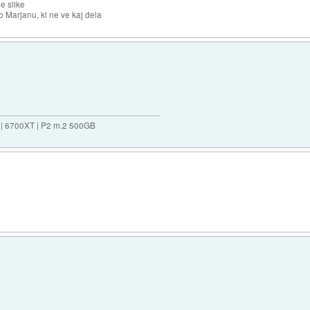
e slike
o Marjanu, ki ne ve kaj dela
 | 6700XT | P2 m.2 500GB