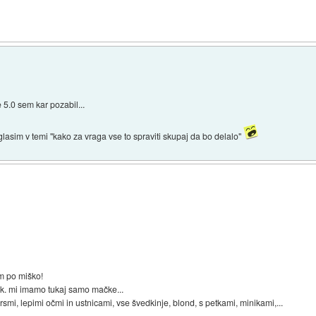
5.0 sem kar pozabil...
asim v temi "kako za vraga vse to spraviti skupaj da bo delalo"
em po miško!
k. mi imamo tukaj samo mačke...
prsmi, lepimi očmi in ustnicami, vse švedkinje, blond, s petkami, minikami,...