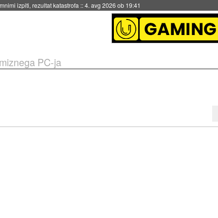
eto za večkratno uporabo
::
4. avg 2026 ob 19:41
miznega PC-ja