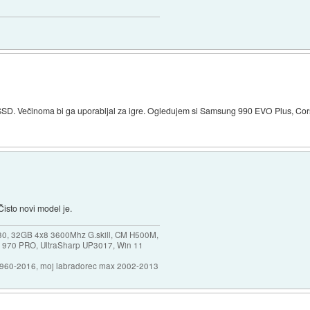
 SSD. Večinoma bi ga uporabljal za igre. Ogledujem si Samsung 990 EVO Plus, Cor
isto novi model je.
30, 32GB 4x8 3600Mhz G.skill, CM H500M,
 970 PRO, UltraSharp UP3017, Win 11
1960-2016, moj labradorec max 2002-2013