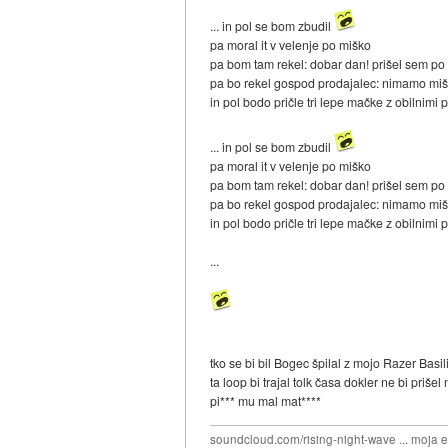
... in pol se bom zbudil
pa moral it v velenje po miško
pa bom tam rekel: dobar dan! prišel sem po
pa bo rekel gospod prodajalec: nimamo miš
in pol bodo pričle tri lepe mačke z obilnimi 
... in pol se bom zbudil
pa moral it v velenje po miško
pa bom tam rekel: dobar dan! prišel sem po
pa bo rekel gospod prodajalec: nimamo miš
in pol bodo pričle tri lepe mačke z obilnimi 
...
tko se bi bil Bogec špilal z mojo Razer Bas
ta loop bi trajal tolk časa dokler ne bi priš
pi*** mu mal mat****
soundcloud.com/rising-night-wave ... moja 