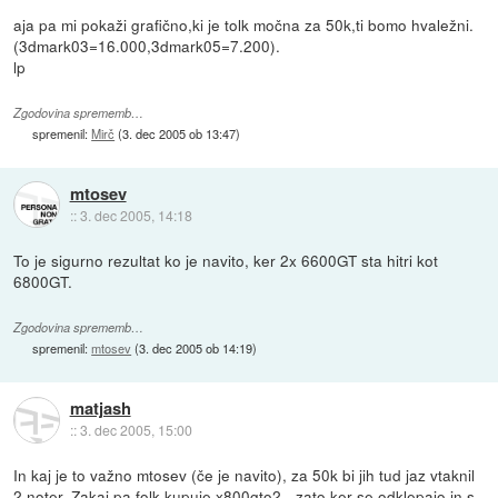
aja pa mi pokaži grafično,ki je tolk močna za 50k,ti bomo hvaležni.
(3dmark03=16.000,3dmark05=7.200).
lp
Zgodovina sprememb…
spremenil:
Mirč
(
3. dec 2005 ob 13:47
)
mtosev
::
3. dec 2005, 14:18
To je sigurno rezultat ko je navito, ker 2x 6600GT sta hitri kot
6800GT.
Zgodovina sprememb…
spremenil:
mtosev
(
3. dec 2005 ob 14:19
)
matjash
::
3. dec 2005, 15:00
In kaj je to važno mtosev (če je navito), za 50k bi jih tud jaz vtaknil
2 noter. Zakaj pa folk kupuje x800gto2 - zato ker se odklepajo in s