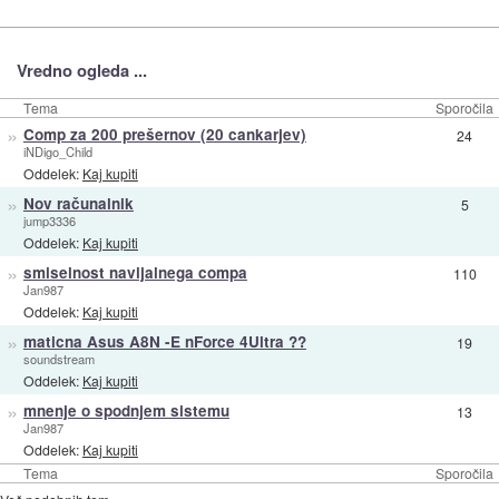
Vredno ogleda ...
Tema
Sporočila
»
Comp za 200 prešernov (20 cankarjev)
24
iNDigo_Child
Oddelek:
Kaj kupiti
»
Nov računalnik
5
jump3336
Oddelek:
Kaj kupiti
»
smiselnost navijalnega compa
110
Jan987
Oddelek:
Kaj kupiti
»
maticna Asus A8N -E nForce 4Ultra ??
19
soundstream
Oddelek:
Kaj kupiti
»
mnenje o spodnjem sistemu
13
Jan987
Oddelek:
Kaj kupiti
Tema
Sporočila