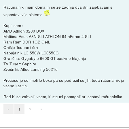
Računalnik imam doma in se že zadnja dva dni zajebavam s
vspostavitvijo sistema.
Kupil sem :
AMD Athlon 3200 BOX
Matična Asus A8N-SLI ATHLON 64 nForce 4 SLI
Ram Ram DDR 1GB GeIL
Ohišje Tsunami črn
Napajalnik LC 550W LC6550G
Grafična: Gygabyte 6600 GT pasivno hlajenje
TV Tuner: Saphire
Zvočniki: Altec Lansing 5021e
Procesorje so imeli le boxe pa še podražil so jih, toda računalnik je
vseno kar tih.
Rad bi se zahvalil vsem, ki ste mi pomagali pri sestavi računalnika.
2
»
«
1