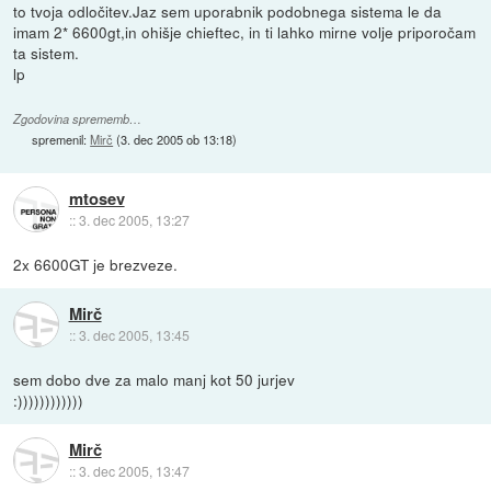
to tvoja odločitev.Jaz sem uporabnik podobnega sistema le da
imam 2* 6600gt,in ohišje chieftec, in ti lahko mirne volje priporočam
ta sistem.
lp
Zgodovina sprememb…
spremenil:
Mirč
(
3. dec 2005 ob 13:18
)
mtosev
::
3. dec 2005, 13:27
2x 6600GT je brezveze.
Mirč
::
3. dec 2005, 13:45
sem dobo dve za malo manj kot 50 jurjev
:))))))))))))
Mirč
::
3. dec 2005, 13:47