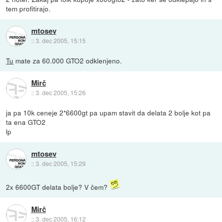
tem profitirajo.
mtosev
::
3. dec 2005, 15:15
Tu
mate za 60.000 GTO2 odklenjeno.
Mirč
::
3. dec 2005, 15:26
ja pa 10k ceneje 2*6600gt pa upam stavit da delata 2 bolje kot pa
ta ena GTO2
lp
mtosev
::
3. dec 2005, 15:29
2x 6600GT delata bolje? V čem?
Mirč
::
3. dec 2005, 16:12