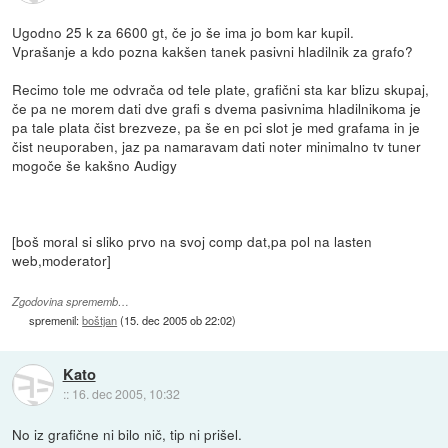
Ugodno 25 k za 6600 gt, če jo še ima jo bom kar kupil.
Vprašanje a kdo pozna kakšen tanek pasivni hladilnik za grafo?
Recimo tole me odvrača od tele plate, grafični sta kar blizu skupaj,
če pa ne morem dati dve grafi s dvema pasivnima hladilnikoma je
pa tale plata čist brezveze, pa še en pci slot je med grafama in je
čist neuporaben, jaz pa namaravam dati noter minimalno tv tuner
mogoče še kakšno Audigy
[boš moral si sliko prvo na svoj comp dat,pa pol na lasten
web,moderator]
Zgodovina sprememb…
spremenil:
boštjan
(
15. dec 2005 ob 22:02
)
Kato
::
16. dec 2005, 10:32
No iz grafične ni bilo nič, tip ni prišel.