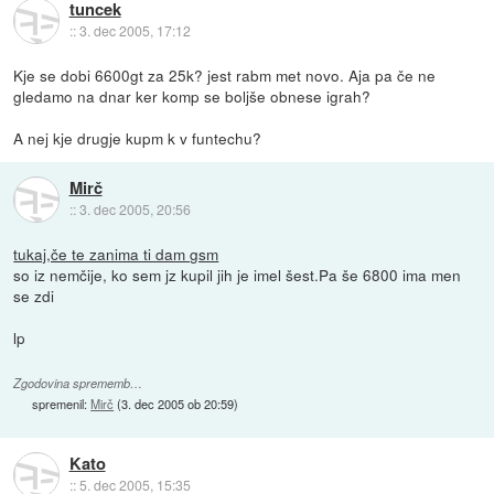
tuncek
::
3. dec 2005, 17:12
Kje se dobi 6600gt za 25k? jest rabm met novo. Aja pa če ne
gledamo na dnar ker komp se boljše obnese igrah?
A nej kje drugje kupm k v funtechu?
Mirč
::
3. dec 2005, 20:56
tukaj,če te zanima ti dam gsm
so iz nemčije, ko sem jz kupil jih je imel šest.Pa še 6800 ima men
se zdi
lp
Zgodovina sprememb…
spremenil:
Mirč
(
3. dec 2005 ob 20:59
)
Kato
::
5. dec 2005, 15:35