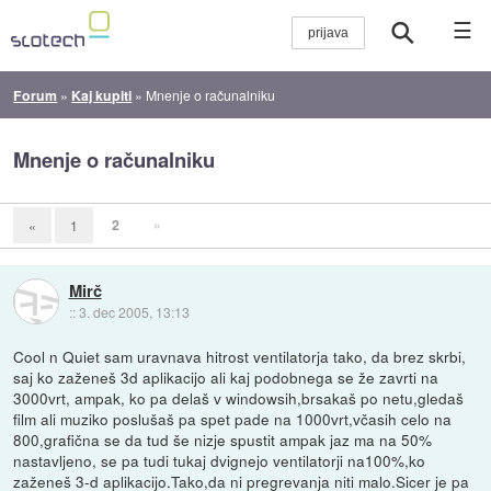
☰
Forum
»
Kaj kupiti
»
Mnenje o računalniku
Mnenje o računalniku
2
»
«
1
Mirč
::
3. dec 2005, 13:13
Cool n Quiet sam uravnava hitrost ventilatorja tako, da brez skrbi,
saj ko zaženeš 3d aplikacijo ali kaj podobnega se že zavrti na
3000vrt, ampak, ko pa delaš v windowsih,brsakaš po netu,gledaš
film ali muziko poslušaš pa spet pade na 1000vrt,včasih celo na
800,grafična se da tud še nizje spustit ampak jaz ma na 50%
nastavljeno, se pa tudi tukaj dvignejo ventilatorji na100%,ko
zaženeš 3-d aplikacijo.Tako,da ni pregrevanja niti malo.Sicer je pa