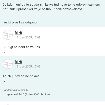
če kdo meni da to spada sm lahko tud novo temo odprem sam sm
hotu tuki uprašat ker vs je očitno kr neki poznavalcev!
res bi prosil za odgovor
Mirč
::
3. dec 2005, 17:08
6600gt se dobi ze za 25k
lp
Mirč
::
3. dec 2005, 17:09
za 76 jurjev se ne splača
lp
Zgodovina sprememb…
spremenil:
Mirč
(
3. dec 2005 ob 17:10
)