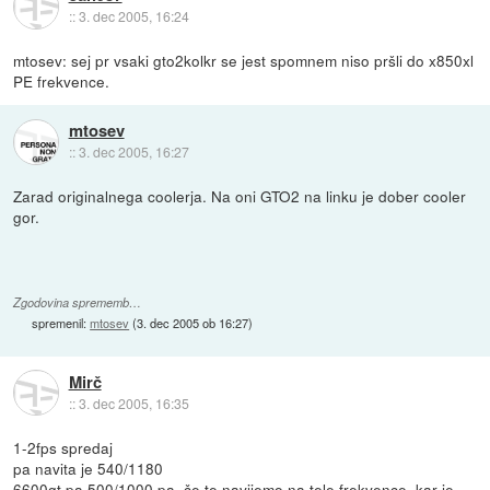
::
3. dec 2005, 16:24
mtosev: sej pr vsaki gto2kolkr se jest spomnem niso pršli do x850xl
PE frekvence.
mtosev
::
3. dec 2005, 16:27
Zarad originalnega coolerja. Na oni GTO2 na linku je dober cooler
gor.
Zgodovina sprememb…
spremenil:
mtosev
(
3. dec 2005 ob 16:27
)
Mirč
::
3. dec 2005, 16:35
1-2fps spredaj
pa navita je 540/1180
6600gt pa 500/1000 pa, če te navijemo na tele frekvence, kar je