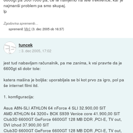
najmanši problem pa smo skupaj.
lp
Zgodovina sprememb…
spremenil:
Mirč
(
3. dec 2005 ob 16:37
)
tuncek
::
3. dec 2005, 17:02
jest tud nabavljam računalnik, pa me zanima, k vsi pravrte da je
6600gt sli dobr tole:
katera mašina je boljša: uporabljala se bi kot prvo za igro, pol pa
še internet filmi itd.
1. komfiguracija:
Asus A8N-SLI ATHLON 64 nForce 4 SLI 32.900,00 SIT
AMD ATHLON 64 3200+ BOX S939 Venice core 41.900,00 SIT
Club3D 6600GT GeForce 6600GT 128 MB DDR ,PCI-E, TV out,
DVI izhod 37.900,00 SIT
Club3D 6600GT GeForce 6600GT 128 MB DDR ,PCI-E, TV out,