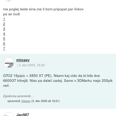
ma poglej teste sine,ma ti bom pripopal par linkov
pa se čudi
1
2
3
4
5
6
7
mtosev
::
3. dec 2005, 16:20
GTO2 16pipic = X850 XT (PE). Nisem kaj vido da bi bile dve
6600GT hitrejši. Niso pa daleč zadaj. Samo v 3DMarku majo 200pik
več.
Zgodovina sprememb…
spremenil:
mtosev
(
3. dec 2005 ob 16:21
)
Jan987