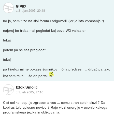
gregy
::
31. jan 2005, 20:48
no ja, sem ti ze na siol forumu odgovoril kjer je isto vprasanje :)
najprej bo treba mal pogledat kaj pove W3 validator
tukaj
potem pa se css pregledat
tukaj
pa Firefox mi ne pokaze šumnikov .. č-ja predvsem .. drgač pa tako
kot sem rekel .. še en portal
Iztok Smolic
::
1. feb 2005, 17:10
Cist cel koncept je zgresen a ves ... cemu stran sploh sluzi ? Da
kopiras tuje splosne novice ? Raje vlozi energijo v ucenje kakega
programskega jezika in oblikovanja.