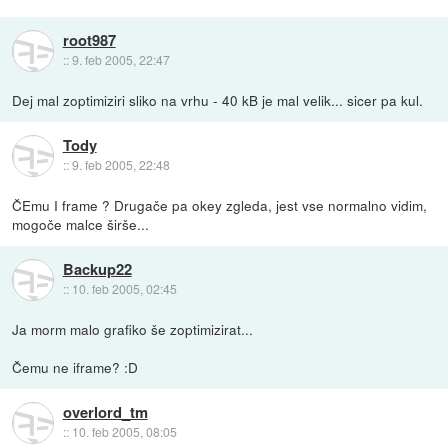
root987
::
9. feb 2005, 22:47
Dej mal zoptimiziri sliko na vrhu - 40 kB je mal velik... sicer pa kul.
Tody
::
9. feb 2005, 22:48
ČEmu I frame ? Drugače pa okey zgleda, jest vse normalno vidim,
mogoče malce širše...
Backup22
::
10. feb 2005, 02:45
Ja morm malo grafiko še zoptimizirat...
Čemu ne iframe? :D
overlord_tm
::
10. feb 2005, 08:05