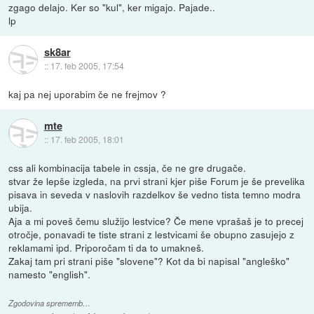
zgago delajo. Ker so "kul", ker migajo. Pajade..
lp
sk8ar
::
17. feb 2005, 17:54
kaj pa nej uporabim če ne frejmov ?
mte
::
17. feb 2005, 18:01
css ali kombinacija tabele in cssja, če ne gre drugače.
stvar že lepše izgleda, na prvi strani kjer piše Forum je še prevelika
pisava in seveda v naslovih razdelkov še vedno tista temno modra
ubija.
Aja a mi poveš čemu služijo lestvice? Če mene vprašaš je to precej
otročje, ponavadi te tiste strani z lestvicami še obupno zasujejo z
reklamami ipd. Priporočam ti da to umakneš.
Zakaj tam pri strani piše "slovene"? Kot da bi napisal "angleško"
namesto "english".
Zgodovina sprememb…