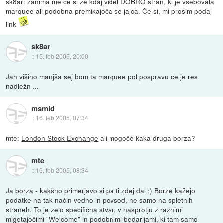
sk8ar: zanima me če si že kdaj videl DOBRO stran, ki je vsebovala
marquee ali podobna premikajoča se jajca. Če si, mi prosim podaj
link
sk8ar
::
15. feb 2005, 20:00
Jah višino manjša sej bom ta marquee pol pospravu če je res
nadležn ...
msmid
::
16. feb 2005, 07:34
mte:
London Stock Exchange
ali mogoče kaka druga borza?
mte
::
16. feb 2005, 08:34
Ja borza - kakšno primerjavo si pa ti zdej dal ;) Borze kažejo
podatke na tak način vedno in povsod, ne samo na spletnih
straneh. To je zelo specifična stvar, v nasprotju z raznimi
migetajočimi "Welcome" in podobnimi bedarijami, ki tam samo