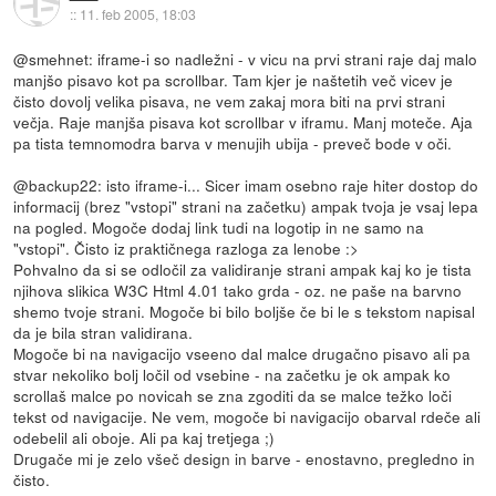
::
11. feb 2005, 18:03
@smehnet: iframe-i so nadležni - v vicu na prvi strani raje daj malo
manjšo pisavo kot pa scrollbar. Tam kjer je naštetih več vicev je
čisto dovolj velika pisava, ne vem zakaj mora biti na prvi strani
večja. Raje manjša pisava kot scrollbar v iframu. Manj moteče. Aja
pa tista temnomodra barva v menujih ubija - preveč bode v oči.
@backup22: isto iframe-i... Sicer imam osebno raje hiter dostop do
informacij (brez "vstopi" strani na začetku) ampak tvoja je vsaj lepa
na pogled. Mogoče dodaj link tudi na logotip in ne samo na
"vstopi". Čisto iz praktičnega razloga za lenobe :>
Pohvalno da si se odločil za validiranje strani ampak kaj ko je tista
njihova slikica W3C Html 4.01 tako grda - oz. ne paše na barvno
shemo tvoje strani. Mogoče bi bilo boljše če bi le s tekstom napisal
da je bila stran validirana.
Mogoče bi na navigacijo vseeno dal malce drugačno pisavo ali pa
stvar nekoliko bolj ločil od vsebine - na začetku je ok ampak ko
scrollaš malce po novicah se zna zgoditi da se malce težko loči
tekst od navigacije. Ne vem, mogoče bi navigacijo obarval rdeče ali
odebelil ali oboje. Ali pa kaj tretjega ;)
Drugače mi je zelo všeč design in barve - enostavno, pregledno in
čisto.