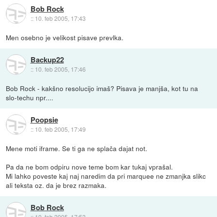
Bob Rock
::
10. feb 2005, 17:43
Men osebno je velikost pisave prevlka.
Backup22
::
10. feb 2005, 17:46
Bob Rock - kakšno resolucijo imaš? Pisava je manjša, kot tu na
slo-techu npr....
Poopsie
::
10. feb 2005, 17:49
Mene moti iframe. Se ti ga ne splača dajat not.
Pa da ne bom odpiru nove teme bom kar tukaj vprašal.
Mi lahko poveste kaj naj naredim da pri marquee ne zmanjka slikc
ali teksta oz. da je brez razmaka.
Bob Rock
::
10. feb 2005, 17:53