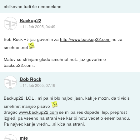
oblikovno tudi še nedodelano
Backup22
::
11. feb 2005, 04:49
Bob Rock => jaz govorim za
http://www.backup22.com
ne za
smehnet.net
Matev se strinjam glede smehnet.net.. jaz govorim o
backup22.com..
Bob Rock
::
11. feb 2005, 07:19
Backup22: LOL , mi pa ni blo najbol jasn, kak je mozn, da ti vidis
smehnet manjso pisavo
drugac
www.backup22.com
se mi pa res dopade, lep, preprost
izgled, pa vseeno na strani vse kar bi hotu vedet o enem bandu.
Pa najvec kar je vredn....ni kica na strani.
mte