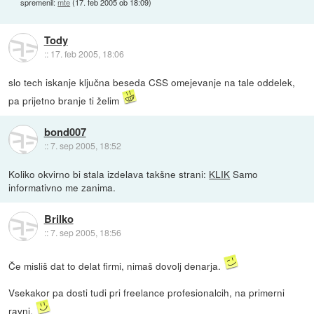
spremenil:
mte
(
17. feb 2005 ob 18:09
)
Tody
::
17. feb 2005, 18:06
slo tech iskanje ključna beseda CSS omejevanje na tale oddelek,
pa prijetno branje ti želim
bond007
::
7. sep 2005, 18:52
Koliko okvirno bi stala izdelava takšne strani:
KLIK
Samo
informativno me zanima.
Brilko
::
7. sep 2005, 18:56
Če misliš dat to delat firmi, nimaš dovolj denarja.
Vsekakor pa dosti tudi pri freelance profesionalcih, na primerni
ravni.