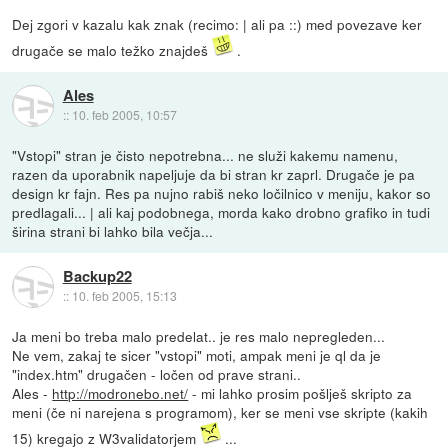
Dej zgori v kazalu kak znak (recimo: | ali pa ::) med povezave ker
drugače se malo težko znajdeš
.
Ales
::
10. feb 2005, 10:57
"Vstopi" stran je čisto nepotrebna... ne služi kakemu namenu,
razen da uporabnik napeljuje da bi stran kr zaprl. Drugače je pa
design kr fajn. Res pa nujno rabiš neko ločilnico v meniju, kakor so
predlagali... | ali kaj podobnega, morda kako drobno grafiko in tudi
širina strani bi lahko bila večja...
Backup22
::
10. feb 2005, 15:13
Ja meni bo treba malo predelat.. je res malo nepregleden...
Ne vem, zakaj te sicer "vstopi" moti, ampak meni je ql da je
"index.htm" drugačen - ločen od prave strani..
Ales -
http://modronebo.net/
- mi lahko prosim pošlješ skripto za
meni (če ni narejena s programom), ker se meni vse skripte (kakih
15) kregajo z W3validatorjem
...