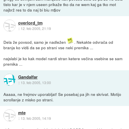
tisto kar je v njem useen prikaže tko da ne wem kaj ga tko mot
najbrž res to da naj bi biu m$ov
overlord_tm
::
12. feb 2005, 21:19
Dela že povsod, samo je nadležen
. Nekakte odvrača od
branja ko vidš da se po strani vse neki premika ...
najslabi je ko kak model nardi stran ketere večina vsebine se sam
premika ...
Gandalfar
::
13. feb 2005, 13:00
Aaaaa, ne frejmov uporabljat! Se posebaj pa jih ne skrivat. Motijo
scrollanje z misko po strani.
mte
::
13. feb 2005, 14:19