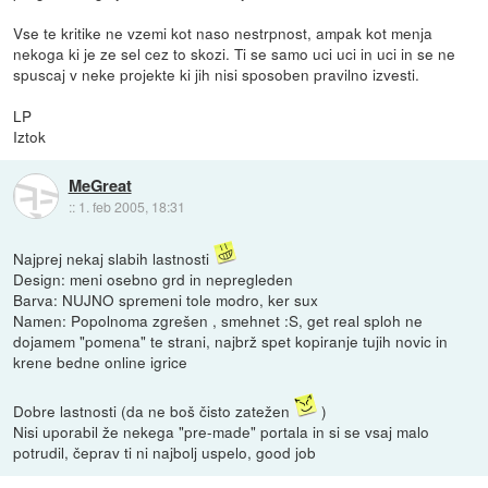
Vse te kritike ne vzemi kot naso nestrpnost, ampak kot menja
nekoga ki je ze sel cez to skozi. Ti se samo uci uci in uci in se ne
spuscaj v neke projekte ki jih nisi sposoben pravilno izvesti.
LP
Iztok
MeGreat
::
1. feb 2005, 18:31
Najprej nekaj slabih lastnosti
Design: meni osebno grd in nepregleden
Barva: NUJNO spremeni tole modro, ker sux
Namen: Popolnoma zgrešen , smehnet :S, get real sploh ne
dojamem "pomena" te strani, najbrž spet kopiranje tujih novic in
krene bedne online igrice
Dobre lastnosti (da ne boš čisto zatežen
)
Nisi uporabil že nekega "pre-made" portala in si se vsaj malo
potrudil, čeprav ti ni najbolj uspelo, good job