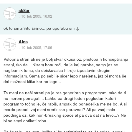
sk8ar
::
10. feb 2005, 16:02
ok to sm zrihtu širino... pa uporabu sm :|:
Ales
::
10. feb 2005, 17:06
Vstopna stran ali ne je bolj stvar okusa oz. pristopa h konceptiranju
strani, tko da... Nisem hotu reči, da je kaj narobe, samo jaz se
nagibam k temu, da obiskovalca hitreje izpostavim drugim
informacijam. Sama po sebi je sicer lepo narejena, jaz bi morda še
dal možnost klika kar na logo...
Ta meni na naši strani pa je res generiran s programom, tako da ti
ne morem pomagati... Lahko pa drugi teden pogledam kateri
program to točno je, če rabiš, ampak do ponedeljka me ne bo. A si
morda probal tvoj meni sredinsko poravnat? Ali pa vsaj malo
paddinga oz. kak non-breaking space al pa dva dat na levo...? Ne
bi se smel dotikati roba.
Pa še tole - ne vem, koliko si že optimiziral tekst, če sploh, ampak