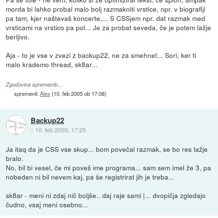
morda bi lahko probal malo bolj razmakniti vrstice, npr. v biografiji
pa tam, kjer naštevaš koncerte,... S CSSjem npr. dat razmak med
vrsticami na vrstico pa pol... Je za probat seveda, če je potem lažje
berljivo.
Aja - to je vse v zvezi z backup22, ne za smehnet... Sori, ker ti
malo krademo thread, sk8ar...
Zgodovina sprememb…
spremenil:
Ales
(
10. feb 2005 ob 17:08
)
Backup22
::
10. feb 2005, 17:25
Ja itaq da je CSS vse skup... bom povečal razmak, se bo res lažje
bralo.
No, bil bi vesel, če mi poveš ime programa... sam sem imel že 3, pa
nobeden ni bil nevem kaj, pa še registrirat jih je treba...
sk8ar - meni ni zdaj nič boljše.. daj raje sami |... dvopičja zgledajo
čudno, vsaj meni osebno...