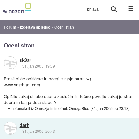
☰
Forum
»
Izdelava spletišč
»
Oceni stran
Oceni stran
sk8ar
::
31. jan 2005, 19:39
Prosil bi če obiščete in ocenite mojo stran :=)
www.smehnet.com
Opišite zakaj si tako oceno zaslužim in točno povejte zakaj je stran
dobra in kaj jo dela slabo ?
premaknil iz
Omrežja in internet
:
OmegaBlue
(
31. jan 2005 ob 23:18
)
darh
::
31. jan 2005, 20:43