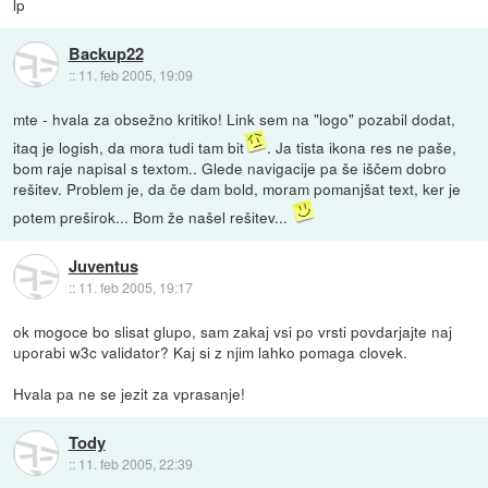
lp
Backup22
::
11. feb 2005, 19:09
mte - hvala za obsežno kritiko! Link sem na "logo" pozabil dodat,
itaq je logish, da mora tudi tam bit
. Ja tista ikona res ne paše,
bom raje napisal s textom.. Glede navigacije pa še iščem dobro
rešitev. Problem je, da če dam bold, moram pomanjšat text, ker je
potem preširok... Bom že našel rešitev...
Juventus
::
11. feb 2005, 19:17
ok mogoce bo slisat glupo, sam zakaj vsi po vrsti povdarjajte naj
uporabi w3c validator? Kaj si z njim lahko pomaga clovek.
Hvala pa ne se jezit za vprasanje!
Tody
::
11. feb 2005, 22:39