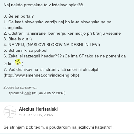
Naj nekdo premakne to v izdelavo spletišč.
0. Še en portal?
1. Če imaš slovensko verzijo naj bo le-ta slovenska ne pa
slangleška
2. Odstrani "animirane" bannerje, ker motijo pri branju vsebine
3. Blue is out :)
4. NE VPIJ, (NASLOVI BLOKOV NA DESNI IN LEVI)
5. Schumniki so pol-pol
6. Zakaj si raztegnil header??? (Če ima ST tako še ne pomeni da
je kul
)
7. Več drsnikov na isti strani v isti smeri ni ok spljoh
(
http://www.smehnet.com/indexeng.php)
Zgodovina sprememb…
spremenil:
darh
(
31. jan 2005 ob 20:43
)
Alexius Heristalski
::
31. jan 2005, 20:45
Se strinjam z xbiteom, s poudarkom na jezikovni katastrofi.