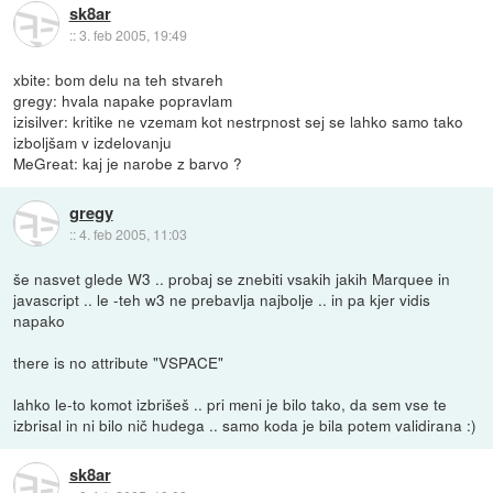
sk8ar
::
3. feb 2005, 19:49
xbite: bom delu na teh stvareh
gregy: hvala napake popravlam
izisilver: kritike ne vzemam kot nestrpnost sej se lahko samo tako
izboljšam v izdelovanju
MeGreat: kaj je narobe z barvo ?
gregy
::
4. feb 2005, 11:03
še nasvet glede W3 .. probaj se znebiti vsakih jakih Marquee in
javascript .. le -teh w3 ne prebavlja najbolje .. in pa kjer vidis
napako
there is no attribute "VSPACE"
lahko le-to komot izbrišeš .. pri meni je bilo tako, da sem vse te
izbrisal in ni bilo nič hudega .. samo koda je bila potem validirana :)
sk8ar