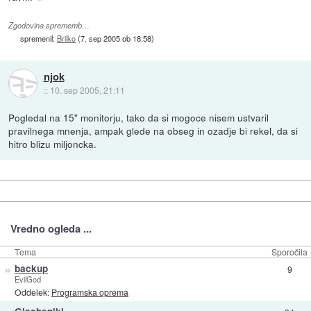
Zgodovina sprememb…
spremenil:
Brilko
(
7. sep 2005 ob 18:58
)
njok
::
10. sep 2005, 21:11
Pogledal na 15" monitorju, tako da si mogoce nisem ustvaril
pravilnega mnenja, ampak glede na obseg in ozadje bi rekel, da si
hitro blizu miljoncka.
Vredno ogleda ...
Tema
Sporočila
»
backup
9
EvilGod
Oddelek:
Programska oprema