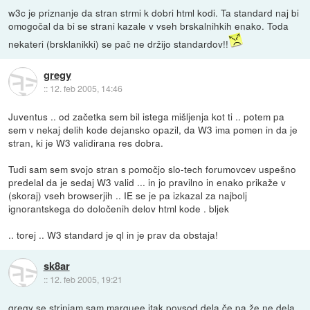
w3c je priznanje da stran strmi k dobri html kodi. Ta standard naj bi
omogočal da bi se strani kazale v vseh brskalnihkih enako. Toda
nekateri (brsklanikki) se pač ne držijo standardov!!
gregy
::
12. feb 2005, 14:46
Juventus .. od začetka sem bil istega mišljenja kot ti .. potem pa
sem v nekaj delih kode dejansko opazil, da W3 ima pomen in da je
stran, ki je W3 validirana res dobra.
Tudi sam sem svojo stran s pomočjo slo-tech forumovcev uspešno
predelal da je sedaj W3 valid ... in jo pravilno in enako prikaže v
(skoraj) vseh browserjih .. IE se je pa izkazal za najbolj
ignorantskega do določenih delov html kode . bljek
.. torej .. W3 standard je ql in je prav da obstaja!
sk8ar
::
12. feb 2005, 19:21
gregy se strinjam sam marquee itak povsod dela če pa že ne dela