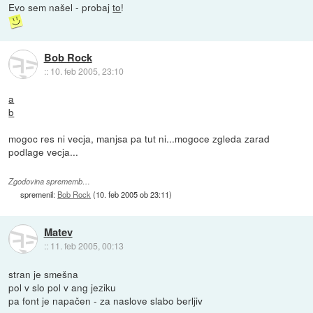
Evo sem našel - probaj
to
!
Bob Rock
::
10. feb 2005, 23:10
a
b
mogoc res ni vecja, manjsa pa tut ni...mogoce zgleda zarad
podlage vecja...
Zgodovina sprememb…
spremenil:
Bob Rock
(
10. feb 2005 ob 23:11
)
Matev
::
11. feb 2005, 00:13
stran je smešna
pol v slo pol v ang jeziku
pa font je napačen - za naslove slabo berljiv