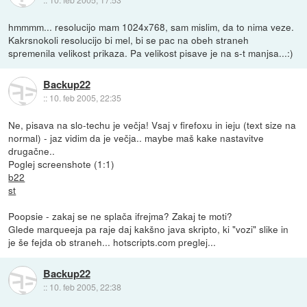
hmmmm... resolucijo mam 1024x768, sam mislim, da to nima veze.
Kakrsnokoli resolucijo bi mel, bi se pac na obeh straneh
spremenila velikost prikaza. Pa velikost pisave je na s-t manjsa...:)
Backup22
::
10. feb 2005, 22:35
Ne, pisava na slo-techu je večja! Vsaj v firefoxu in ieju (text size na
normal) - jaz vidim da je večja.. maybe maš kake nastavitve
drugačne..
Poglej screenshote (1:1)
b22
st
Poopsie - zakaj se ne splača ifrejma? Zakaj te moti?
Glede marqueeja pa raje daj kakšno java skripto, ki "vozi" slike in
je še fejda ob straneh... hotscripts.com preglej...
Backup22
::
10. feb 2005, 22:38