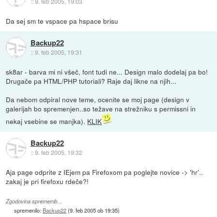
::
9. feb 2005, 19:03
Da sej sm te vspace pa hspace brisu
Backup22
::
9. feb 2005, 19:31
sk8ar - barva mi ni všeč, font tudi ne... Design malo dodelaj pa bo!
Drugače pa HTML/PHP tutoriali? Raje daj likne na njih...
Da nebom odpiral nove teme, ocenite se moj page (design v
galerijah bo spremenjen..so težave na strežniku s permissni in
nekaj vsebine se manjka).
KLIK
Backup22
::
9. feb 2005, 19:32
Aja page odprite z IEjem pa Firefoxom pa poglejte novice -> 'hr'..
zakaj je pri firefoxu rdeče?!
Zgodovina sprememb…
spremenilo:
Backup22
(
9. feb 2005 ob 19:35
)