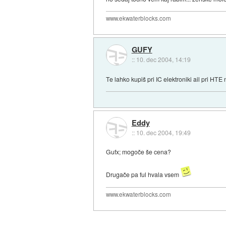
www.ekwaterblocks.com
GUFY
::
10. dec 2004, 14:19
Te lahko kupiš pri IC elektroniki ail pri HTE 
Eddy
::
10. dec 2004, 19:49
Gufx; mogoče še cena?
Drugače pa ful hvala vsem
www.ekwaterblocks.com