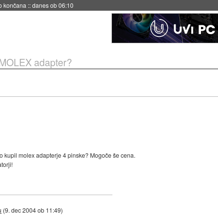
s ob 06:09
i MOLEX adapter?
ko kupil molex adapterje 4 pinske? Mogoče še cena.
torji!
u
(
9. dec 2004 ob 11:49
)