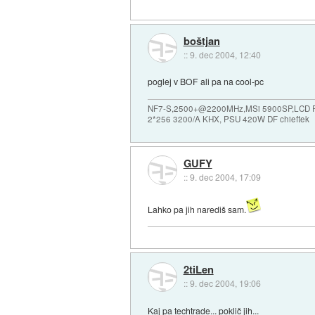
boštjan
::
9. dec 2004, 12:40
poglej v BOF ali pa na cool-pc
NF7-S,2500+@2200MHz,MSi 5900SP,LCD Ph
2*256 3200/A KHX, PSU 420W DF chieftek
GUFY
::
9. dec 2004, 17:09
Lahko pa jih narediš sam.
2tiLen
::
9. dec 2004, 19:06
Kaj pa
techtrade
... poklič jih...