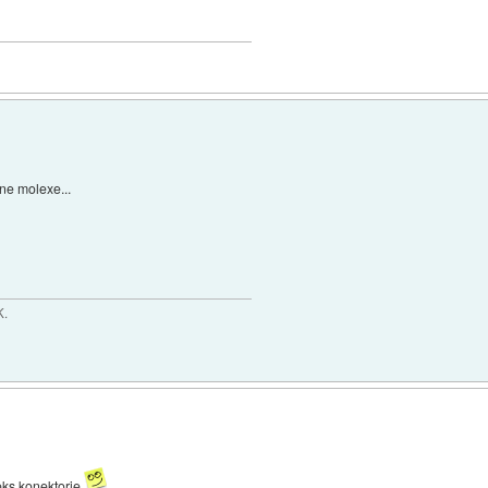
ne molexe...
K.
eks konektorje