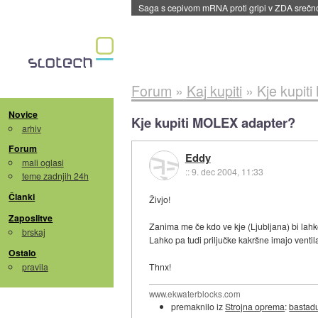
BMW v vozilih začel predvajati reklame
::
dane
Forum
»
Kaj kupiti
»
Kje kupit
Novice
Kje kupiti MOLEX adapter?
arhiv
Forum
Eddy
mali oglasi
::
9. dec 2004, 11:33
teme zadnjih 24h
Članki
Živjo!
Zaposlitve
Zanima me če kdo ve kje (Ljubljana) bi lah
brskaj
Lahko pa tudi priljučke kakršne imajo ventila
Ostalo
pravila
Thnx!
www.ekwaterblocks.com
premaknilo iz
Strojna oprema
:
bastad