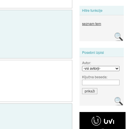
Hitre funkcije
seznam tem
Posebni izpisi
Avtor:
Ključna beseda: