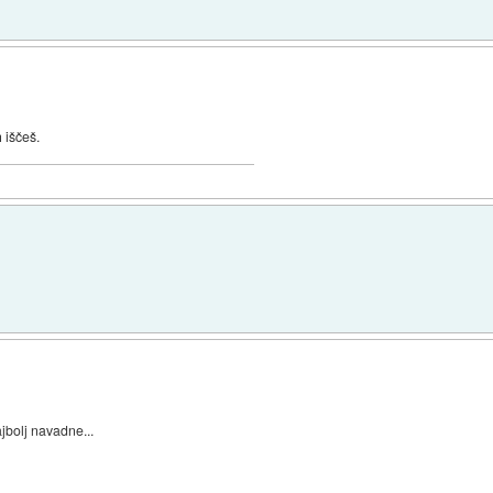
 iščeš.
ajbolj navadne...