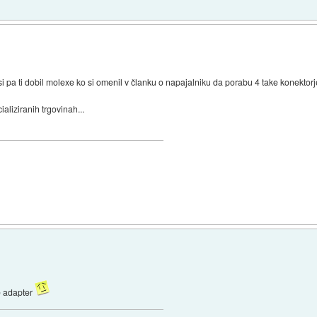
 si pa ti dobil molexe ko si omenil v članku o napajalniku da porabu 4 take konektor
aliziranih trgovinah...
ne adapter