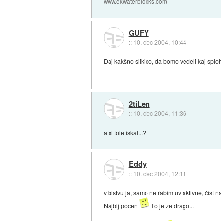
www.ekwaterblocks.com
GUFY
::
10. dec 2004, 10:44
Daj kakšno slikico, da bomo vedeli kaj sploh
2tiLen
::
10. dec 2004, 11:36
a si
tole
iskal...?
Eddy
::
10. dec 2004, 12:11
v bistvu ja, samo ne rabim uv aktivne, čist n
Najblj pocen
To je že drago...