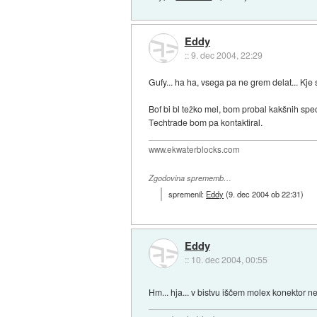
Eddy
::
9. dec 2004, 22:29
Gufy... ha ha, vsega pa ne grem delat... Kje
Bof bi bl težko mel, bom probal kakšnih speci
Techtrade bom pa kontaktiral.
www.ekwaterblocks.com
Zgodovina sprememb…
spremenil:
Eddy
(
9. dec 2004 ob 22:31
)
Eddy
::
10. dec 2004, 00:55
Hm... hja... v bistvu iščem molex konektor 