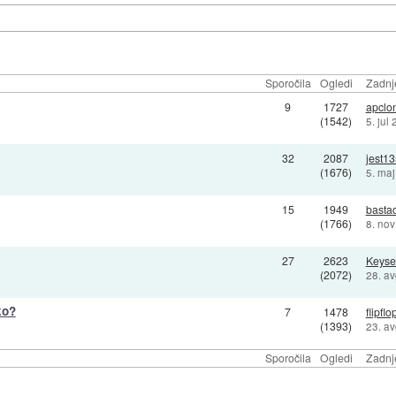
Sporočila
Ogledi
Zadnj
9
1727
apclo
(1542)
5. jul
32
2087
jest13
(1676)
5. ma
15
1949
basta
(1766)
8. no
27
2623
Keyse
(2072)
28. a
ko?
7
1478
flipflo
(1393)
23. a
Sporočila
Ogledi
Zadnj