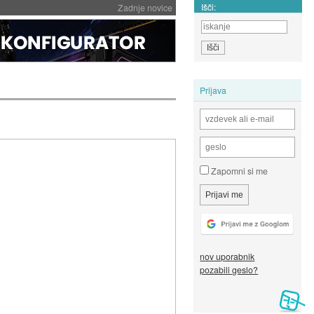
Išči:
Zadnje novice
Prijava
Zapomni si me
nov uporabnik
pozabili geslo?