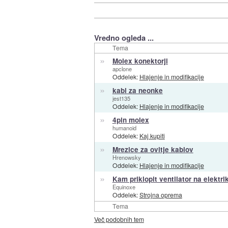
Vredno ogleda ...
Tema
»
Molex konektorji
apclone
Oddelek:
Hlajenje in modifikacije
»
kabl za neonke
jest135
Oddelek:
Hlajenje in modifikacije
»
4pin molex
humanoid
Oddelek:
Kaj kupiti
»
Mrezice za ovitje kablov
Hrenowsky
Oddelek:
Hlajenje in modifikacije
»
Kam priklopit ventilator na elektri
Equinoxe
Oddelek:
Strojna oprema
Tema
Več podobnih tem