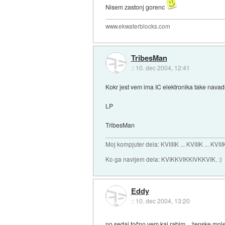
Nisem zastonj gorenc
www.ekwaterblocks.com
TribesMan
::
10. dec 2004, 12:41
Kokr jest vem ima IC elektronika take navad
LP
TribesMan
Moj kompjuter dela: KVIIIIK ... KVIIIK ... KVIII
Ko ga navijem dela: KVIKKVIKKIVKKVIK. :)
Eddy
::
10. dec 2004, 13:20
no sedaj točno vem kaj rabim... ženske mol