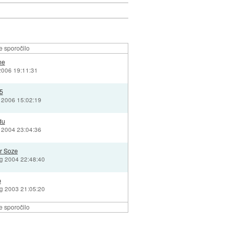
e sporočilo
ne
 2006 19:11:31
5
j 2006 15:02:19
du
v 2004 23:04:36
r Soze
vg 2004 22:48:40
p
vg 2003 21:05:20
e sporočilo