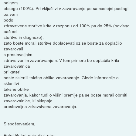
polnem
obsegu (100%). Pri vključitvi v zavarovanje po samostojni podlagi
pa vam
bodo
zdravstvene storitve krite v razponu od 100% pa do 25% (odvisno
pač od
storitve in diagnoze),
zato boste morali storitve doplačevati oz se boste za doplačilo
zavarovali
s prostovoljnim
zdravstvenim zavarovanjem. V tem primeru bo doplačilo krila
zavarovalnica
pri kateri
boste sklenili takšno obliko zavarovanje. Glede informacije o
sklenitvi
takšne oblike
zavarovanja, kakor tudi o višini premije pa se boste morali obrniti
zavarovalnice, ki sklepajo
prostovoljna zdravstvena zavarovanja.
S spoštovanjem,
Peter Rutar, univ. dipl. prav.