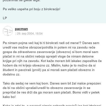
Pa veliko uspeha pri boju z birokracijo!
LP
pacman
::
29. sep 2004, 16:54
Pa nimam pojma več kaj bi ti birokrati radi od mene!? Danes sem
uredil vse možne obrazce/potrdila in potem mi na zavodu reče
gospa da zdravstveno zavarovanje (obvezno) si bom moral sam
plačat in mi na občini nebojo sprejeli vloge če nimam delovne
knjige pri njih na zavodu. Kot kaže moram biti iskalec zaposlitve če
hočem da mi krijejo obvezno zz. Mislim, kako je to možno da si
študent in pavziraš (prvič) pa si moraš sam plačati obvezno in
dodatno zz.
Tako da sedaj ne vem kaj bom. Danes sem bil žal malce prepozen
da bi na občini vprašal/uredil to obvezno zavarovanje in se
prepričal če res drži da ga moram sam plačati. Bomo vidli v petek
kako bo!
Kako je zdaj to, a pavzerji nimajo nobenih pravic? (so kot izbrisani,