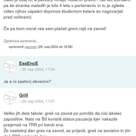
pa še stranka maladih je bila 4 leta v parlamentu in tu je zgleda
viden njihov uspešni doprinos študentom katere so nagovarjali
pred volitvami)
Če pa bom moral vse sam plačati grem rajš na zavod!
Zgodovina sprememb…
spremenil:
pacman
(
29. sep 2004 ob 16:56
)
EssEncE
::
29. sep 2004, 17:04
Ja a ni zastonj obvezno?
Grill
::
29. sep 2004, 17:31
Veliko jih dela takole: greš na zavod po potrdilo da nisi iskalec
zaposlitve. Nato na ŠS koristiš status pauzerja kjer nakazila
prejemaš na TRR pri banki ena.
Že naslednji dan gres na zavod, se prijaviš, greš na socialno in jim