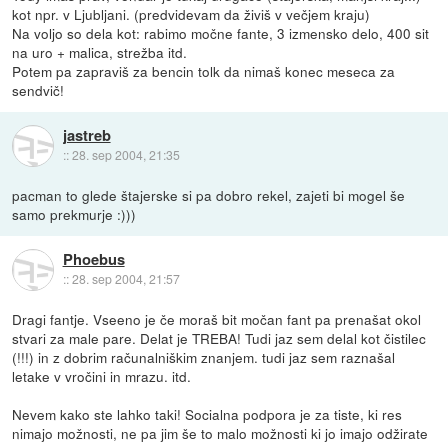
kot npr. v Ljubljani. (predvidevam da živiš v večjem kraju)
Na voljo so dela kot: rabimo močne fante, 3 izmensko delo, 400 sit
na uro + malica, strežba itd.
Potem pa zapraviš za bencin tolk da nimaš konec meseca za
sendvič!
jastreb
::
28. sep 2004, 21:35
pacman to glede štajerske si pa dobro rekel, zajeti bi mogel še
samo prekmurje :)))
Phoebus
::
28. sep 2004, 21:57
Dragi fantje. Vseeno je če moraš bit močan fant pa prenašat okol
stvari za male pare. Delat je TREBA! Tudi jaz sem delal kot čistilec
(!!!) in z dobrim računalniškim znanjem. tudi jaz sem raznašal
letake v vročini in mrazu. itd.
Nevem kako ste lahko taki! Socialna podpora je za tiste, ki res
nimajo možnosti, ne pa jim še to malo možnosti ki jo imajo odžirate