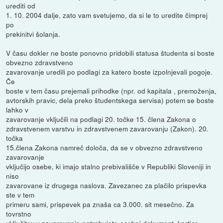
urediti od
1. 10. 2004 dalje, zato vam svetujemo, da si le to uredite čimprej
po
prekinitvi šolanja.
V času dokler ne boste ponovno pridobili statusa študenta si boste
obvezno zdravstveno
zavarovanje uredili po podlagi za katero boste izpolnjevali pogoje.
Če
boste v tem času prejemali prihodke (npr. od kapitala , premoženja,
avtorskih pravic, dela preko študentskega servisa) potem se boste
lahko v
zavarovanje vključili na podlagi 20. točke 15. člena Zakona o
zdravstvenem varstvu in zdravstvenem zavarovanju (Zakon). 20.
točka
15.člena Zakona namreč določa, da se v obvezno zdravstveno
zavarovanje
vključijo osebe, ki imajo stalno prebivališče v Republiki Sloveniji in
niso
zavarovane iz drugega naslova. Zavezanec za plačilo prispevka
ste v tem
primeru sami, prispevek pa znaša ca 3.000. sit mesečno. Za
tovrstno
vključitev v zavarovanje potrebujete osebni dokument, kartico