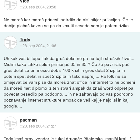
Vice
::
28. sep 2004, 20:58
Ne moreš ker moraš prinesti potrdilo da nisi nikjer prijavljen. Če te
dobijo plačaš kazen se pa da zmutit seveda sam je potem riziko
Tody
::
28. sep 2004, 21:06
Uh kok vas bi tepu itak da greš delat ne pa na tujih stroških živet...
Mislim kako lahko sploh primerjaš 35 in 85 ? Če že pavziraš pač
greš delat za en mesec dobiš 100 k sit in greš delat 2 izpita in
potem spet delat in spet 2 izpita in tako naprej.... Pa folk ne se
omejevat če vam piše da moreš znat office in internet to ne pomeni
da moreš met diplomo iz teh stvari ampak da znaš word odpret pa
povečat besedilo pa podobno.... in ne zahtevajo od vas podrobno
poznavanje internet strukture ampak da veš kaj je najdi.si in kaj
google....
pacman
::
28. sep 2004, 21:27
Tody imaš prav, vendar je tukaj drugače (štajerska, manjši kraj...)