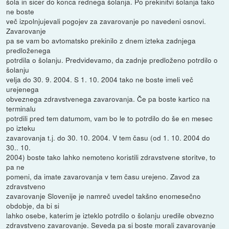
šola in sicer do konca rednega šolanja. Po prekinitvi šolanja tako
ne boste
več izpolnjujevali pogojev za zavarovanje po navedeni osnovi.
Zavarovanje
pa se vam bo avtomatsko prekinilo z dnem izteka zadnjega
predloženega
potrdila o šolanju. Predvidevamo, da zadnje predloženo potrdilo o
šolanju
velja do 30. 9. 2004. S 1. 10. 2004 tako ne boste imeli več
urejenega
obveznega zdravstvenega zavarovanja. Če pa boste kartico na
terminalu
potrdili pred tem datumom, vam bo le to potrdilo do še en mesec
po izteku
zavarovanja t.j. do 30. 10. 2004. V tem času (od 1. 10. 2004 do
30.. 10.
2004) boste tako lahko nemoteno koristili zdravstvene storitve, to
pa ne
pomeni, da imate zavarovanja v tem času urejeno. Zavod za
zdravstveno
zavarovanje Slovenije je namreč uvedel takšno enomesečno
obdobje, da bi si
lahko osebe, katerim je izteklo potrdilo o šolanju uredile obvezno
zdravstveno zavarovanje. Seveda pa si boste morali zavarovanje