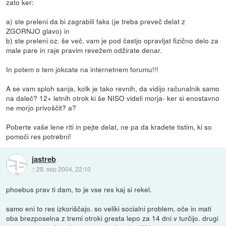
zato ker:
a) ste preleni da bi zagrabili faks (je treba preveč delat z
ZGORNJO glavo) in
b) ste preleni oz. še več, vam je pod častjo opravljat fizično delo za
male pare in raje pravim revežem odžirate denar.
In potem o tem jokcate na internetnem forumu!!!
A se vam sploh sanja, kolk je tako revnih, da vidijo računalnik samo
na daleč? 12+ letnih otrok ki še NISO videli morja- ker si enostavno
ne morjo privoščit? a?
Poberte vaše lene riti in pejte delat, ne pa da kradete tistim, ki so
pomoči res potrebni!
jastreb
::
28. sep 2004, 22:10
phoebus prav ti dam, to je vse res kaj si rekel.
samo eni to res izkoriščajo. so veliki socialni problem, oče in mati
oba brezposelna z tremi otroki gresta lepo za 14 dni v turčijo. drugi