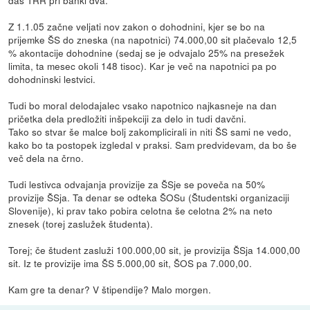
daš TRR pri banki dva.
Z 1.1.05 začne veljati nov zakon o dohodnini, kjer se bo na
prijemke ŠS do zneska (na napotnici) 74.000,00 sit plačevalo 12,5
% akontacije dohodnine (sedaj se je odvajalo 25% na presežek
limita, ta mesec okoli 148 tisoc). Kar je več na napotnici pa po
dohodninski lestvici.
Tudi bo moral delodajalec vsako napotnico najkasneje na dan
pričetka dela predložiti inšpekciji za delo in tudi davčni.
Tako so stvar še malce bolj zakomplicirali in niti ŠS sami ne vedo,
kako bo ta postopek izgledal v praksi. Sam predvidevam, da bo še
več dela na črno.
Tudi lestivca odvajanja provizije za ŠSje se poveča na 50%
provizije ŠSja. Ta denar se odteka ŠOSu (Študentski organizaciji
Slovenije), ki prav tako pobira celotna še celotna 2% na neto
znesek (torej zaslužek študenta).
Torej; če študent zasluži 100.000,00 sit, je provizija ŠSja 14.000,00
sit. Iz te provizije ima ŠS 5.000,00 sit, ŠOS pa 7.000,00.
Kam gre ta denar? V štipendije? Malo morgen.