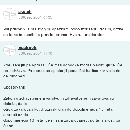
sketch
::
30. sep 2004, 01:35
Vsi prispevki z rasističnimi opazkami bodo izbrisani. Prosim, držite
se teme in spoštujte pravila foruma. Hvala. - moderator
EssEncE
::
30. sep 2004, 11:10
Zdej sem jih pa vprašal. Če maš dohodke moraš plačat 3jurje. Če
ne ti država. Pa dones se splača jit podaljšat kartico ker velja še
cel oktober!
Spoštovani!
Zakon o zdravstvenem varstvu in zdravstvenem zavarovanju
določa, da je
otrok zavarovan kot družinski član do dopolnjenega 15. leta
starosti oz do
dopolnjenega 18. leta, če ni sam zavarovanec, po tej starosti pa,
če se