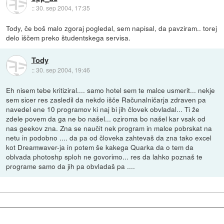
::
30. sep 2004, 17:35
Tody, če boš malo zgoraj pogledal, sem napisal, da pavziram.. torej
delo iščem preko študentskega servisa.
Tody
::
30. sep 2004, 19:46
Eh nisem tebe kritiziral.... samo hotel sem te malce usmerit... nekje
sem sicer res zasledil da nekdo išče Računalničarja zdraven pa
navedel ene 10 programov ki naj bi jih človek obvladal... Ti že
zdele povem da ga ne bo našel... oziroma bo našel kar vsak od
nas geekov zna. Zna se naučit nek program in malce pobrskat na
netu in podobno .... da pa od človeka zahtevaš da zna tako excel
kot Dreamwaver-ja in potem še kakega Quarka da o tem da
oblvada photoshp sploh ne govorimo... res da lahko poznaš te
programe samo da jih pa obvladaš pa ....