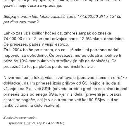
gužvi nimajo časa za vprašanja.
Skupaj v enem letu lahko zaslužiš samo "74.000,00 SIT x 12" če
pravilno razumem?
Lahko zaslužiš kolikor hočeš oz. zmoreš ampak do zneska
74.000,00 sit x 12 se (bo) odvajalo samo 12,5% akon. dohodnine.
Če presežeš, padeš v višjo lestvico.
Za l. 2004 bo še po starem, do ca. 1,6 mio ti ni potrebno oddati
napovedi za dohodnino. Če presežeš, moraš oddati ampak se ti
priza še 10% manipulativnih stroškov (in nič ne doplačaš). Če
presežeš še to, pa plačas po dohodninski lestvici.
Nevarnost pa je tukaj; včasih zahtevajo (ponavadi samo za otroške
dokladke), da jim prineseš izpis prilivov od ŠS. Najbolje je, da si
včlanjen na 2 ali več ŠSjih (seveda preden greš na socialno) in pač
prineseš izpis od enega ŠSja, kjer nisi delal (preveriti je v praksi
skoraj nemogoče, saj je v slo trenutno več kot 90 ŠSjev in ti se
lahko včlaniš na čisto vsakem).
Zgodovina sprememb…
spremenil:
Grill
(
29. sep 2004 ob 18:16
)