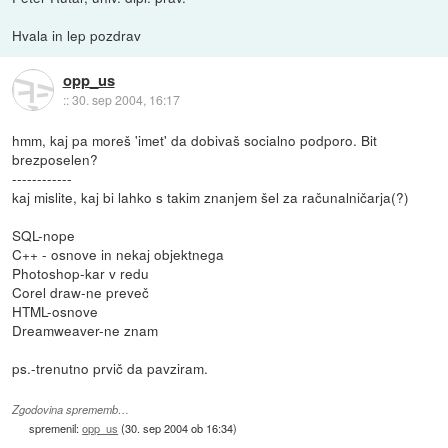
Hvala in lep pozdrav
opp_us
::
30. sep 2004, 16:17
hmm, kaj pa moreš 'imet' da dobivaš socialno podporo. Bit
brezposelen?
------------
kaj mislite, kaj bi lahko s takim znanjem šel za računalničarja(?)
SQL-nope
C++ - osnove in nekaj objektnega
Photoshop-kar v redu
Corel draw-ne preveč
HTML-osnove
Dreamweaver-ne znam
ps.-trenutno prvič da pavziram.
Zgodovina sprememb…
spremenil:
opp_us
(
30. sep 2004 ob 16:34
)