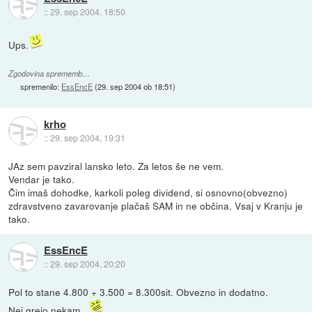
::
29. sep 2004, 18:50
Ups.
Zgodovina sprememb…
spremenilo:
EssEncE
(
29. sep 2004 ob 18:51
)
krho
::
29. sep 2004, 19:31
JAz sem pavziral lansko leto. Za letos še ne vem.
Vendar je tako.
Čim imaš dohodke, karkoli poleg dividend, si osnovno(obvezno)
zdravstveno zavarovanje plačaš SAM in ne občina. Vsaj v Kranju je
tako.
EssEncE
::
29. sep 2004, 20:20
Pol to stane 4.800 + 3.500 = 8.300sit. Obvezno in dodatno.
Nej grejo nekam...