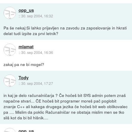
opp_us
::
30. sep 2004, 16:32
Pa še nekaj:Si lahko prijavljen na zavodu za zaposlovanje in hkrati
delat tudi izpite za prvi letnik?
mlamat
::
30. sep 2004, 16:36
zakaj pa ne bi mogel?
Tody
::
30. sep 2004, 17:27
in kaj je delo računalničarja ? Če hočeš bit SYS admin potem znaš
napačne stvari... ČE hočeš bit programer moreš pač poglobit
znanje C++ ali kakega drugega jezika če hočeš bit web oblikovalec
pa .... Mislim da poklic Računalničar ne obstaja mislim men se tko
sliš kot da bi bil hišnik....
opp_us