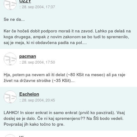
OZZY
::
28. sep 2004, 17:37
Se ne da...
Ker če hočeš dobit podporo moraš it na zavod. Lahko pa delaš na
koga drugega, ampak z novim zakonom se bo tudi to spremenilo,
saj je meja, ki ni obdavčena padla na pol....
pacman
::
28. sep 2004, 17:50
Hja, potem pa nevem ali iti delat (~80 KSit na mesec) ali pa raje
živet na državne stroške (~35 KSit)...
Eschelon
::
28. sep 2004, 20:45
LAHKO! In sicer enkrat in samo enkrat (prvič ko pavziraš). Vsaj
doslej se je dalo. Če ni kaj spremenjeno?? Na ŠS bodo vedeli.
Povprašaj jih kako točno to gre.