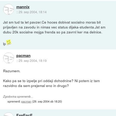
mannix
::
29. sep 2004, 18:14
Jst sm tud ta let pavzer.Ce hoces dobivat socialno moras bit
prijavljen na zavodu in nimas vec status dijaka-studenta.Jst sm
dubu 20k socialne mojga frenda so pa zavrnl ker ma delnice.
lp
pacman
::
29. sep 2004, 18:19
Razumem.
Kako pa se to izpelje pri oddaji dohodnine? Ni potem iz tam
razvidno da sem prejemal eno in drugo?
Zgodovina sprememb…
spremenil:
pacman
(
29. sep 2004 ob 18:20
)
EssEncE