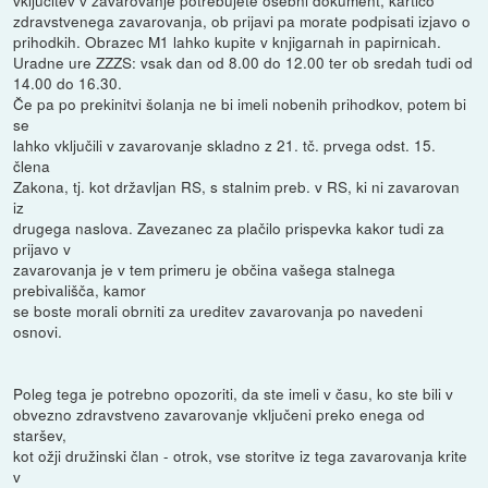
zdravstvenega zavarovanja, ob prijavi pa morate podpisati izjavo o
prihodkih. Obrazec M1 lahko kupite v knjigarnah in papirnicah.
Uradne ure ZZZS: vsak dan od 8.00 do 12.00 ter ob sredah tudi od
14.00 do 16.30.
Če pa po prekinitvi šolanja ne bi imeli nobenih prihodkov, potem bi
se
lahko vključili v zavarovanje skladno z 21. tč. prvega odst. 15.
člena
Zakona, tj. kot državljan RS, s stalnim preb. v RS, ki ni zavarovan
iz
drugega naslova. Zavezanec za plačilo prispevka kakor tudi za
prijavo v
zavarovanja je v tem primeru je občina vašega stalnega
prebivališča, kamor
se boste morali obrniti za ureditev zavarovanja po navedeni
osnovi.
Poleg tega je potrebno opozoriti, da ste imeli v času, ko ste bili v
obvezno zdravstveno zavarovanje vključeni preko enega od
staršev,
kot ožji družinski član - otrok, vse storitve iz tega zavarovanja krite
v