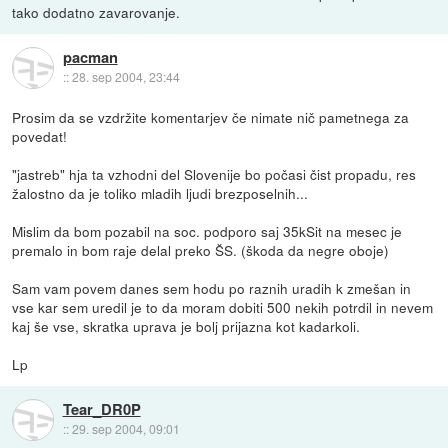
tako dodatno zavarovanje.
pacman
::
28. sep 2004, 23:44
Prosim da se vzdržite komentarjev če nimate nič pametnega za
povedat!
"jastreb" hja ta vzhodni del Slovenije bo počasi čist propadu, res
žalostno da je toliko mladih ljudi brezposelnih...
Mislim da bom pozabil na soc. podporo saj 35kSit na mesec je
premalo in bom raje delal preko ŠS. (škoda da negre oboje)
Sam vam povem danes sem hodu po raznih uradih k zmešan in
vse kar sem uredil je to da moram dobiti 500 nekih potrdil in nevem
kaj še vse, skratka uprava je bolj prijazna kot kadarkoli.
Lp
Tear_DR0P
::
29. sep 2004, 09:01