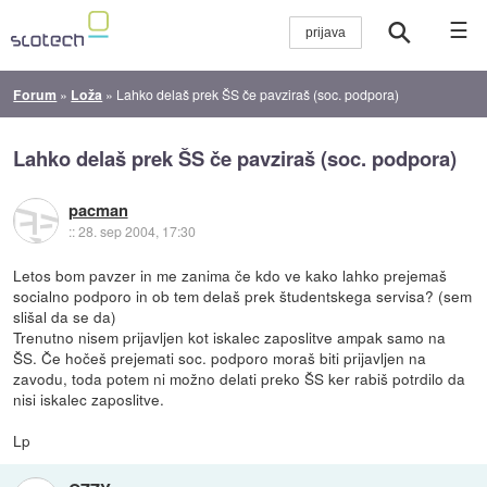
☰
Forum
»
Loža
»
Lahko delaš prek ŠS če pavziraš (soc. podpora)
Lahko delaš prek ŠS če pavziraš (soc. podpora)
pacman
::
28. sep 2004, 17:30
Letos bom pavzer in me zanima če kdo ve kako lahko prejemaš
socialno podporo in ob tem delaš prek študentskega servisa? (sem
slišal da se da)
Trenutno nisem prijavljen kot iskalec zaposlitve ampak samo na
ŠS. Če hočeš prejemati soc. podporo moraš biti prijavljen na
zavodu, toda potem ni možno delati preko ŠS ker rabiš potrdilo da
nisi iskalec zaposlitve.
Lp