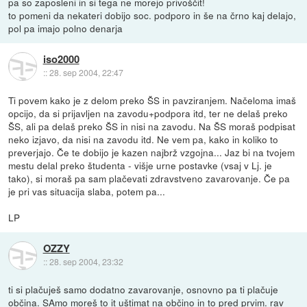
pa so zaposleni in si tega ne morejo privoščit!
to pomeni da nekateri dobijo soc. podporo in še na črno kaj delajo,
pol pa imajo polno denarja
iso2000
::
28. sep 2004, 22:47
Ti povem kako je z delom preko ŠS in pavziranjem. Načeloma imaš
opcijo, da si prijavljen na zavodu+podpora itd, ter ne delaš preko
ŠS, ali pa delaš preko ŠS in nisi na zavodu. Na ŠS moraš podpisat
neko izjavo, da nisi na zavodu itd. Ne vem pa, kako in koliko to
preverjajo. Če te dobijo je kazen najbrž vzgojna... Jaz bi na tvojem
mestu delal preko študenta - višje urne postavke (vsaj v Lj. je
tako), si moraš pa sam plačevati zdravstveno zavarovanje. Če pa
je pri vas situacija slaba, potem pa...
LP
OZZY
::
28. sep 2004, 23:32
ti si plačuješ samo dodatno zavarovanje, osnovno pa ti plačuje
občina. SAmo moreš to it uštimat na občino in to pred prvim. rav