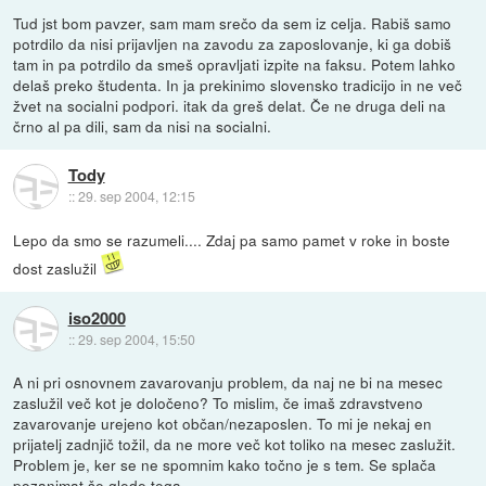
Tud jst bom pavzer, sam mam srečo da sem iz celja. Rabiš samo
potrdilo da nisi prijavljen na zavodu za zaposlovanje, ki ga dobiš
tam in pa potrdilo da smeš opravljati izpite na faksu. Potem lahko
delaš preko študenta. In ja prekinimo slovensko tradicijo in ne več
žvet na socialni podpori. itak da greš delat. Če ne druga deli na
črno al pa dili, sam da nisi na socialni.
Tody
::
29. sep 2004, 12:15
Lepo da smo se razumeli.... Zdaj pa samo pamet v roke in boste
dost zaslužil
iso2000
::
29. sep 2004, 15:50
A ni pri osnovnem zavarovanju problem, da naj ne bi na mesec
zaslužil več kot je določeno? To mislim, če imaš zdravstveno
zavarovanje urejeno kot občan/nezaposlen. To mi je nekaj en
prijatelj zadnjič tožil, da ne more več kot toliko na mesec zaslužit.
Problem je, ker se ne spomnim kako točno je s tem. Se splača
pozanimat še glede tega.