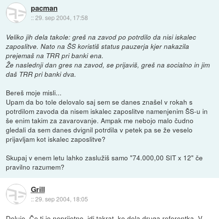
pacman
::
29. sep 2004, 17:58
Veliko jih dela takole: greš na zavod po potrdilo da nisi iskalec
zaposlitve. Nato na ŠS koristiš status pauzerja kjer nakazila
prejemaš na TRR pri banki ena.
Že naslednji dan gres na zavod, se prijaviš, greš na socialno in jim
daš TRR pri banki dva.
Bereš moje misli...
Upam da bo tole delovalo saj sem se danes znašel v rokah s
potrdilom zavoda da nisem iskalec zaposlitve namenjenim ŠS-u in
še enim takim za zavarovanje. Ampak me nebojo malo čudno
gledali da sem danes dvignil potrdila v petek pa se že veselo
prijavljam kot iskalec zaposlitve?
Skupaj v enem letu lahko zaslužiš samo "74.000,00 SIT x 12" če
pravilno razumem?
Grill
::
29. sep 2004, 18:05
Deluje. Če ti je neprijetno, idi takrat, ko dela druga referentka. V