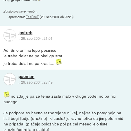
Zgodovina sprememb…
spremenilo:
EssEncE
(
29. sep 2004 ob 20:23
)
jastreb
::
29. sep 2004, 21:01
Adi Smolar ima lepo pesmico:
je treba delat ne pa okol ga srat,
je treba delat ne pa krast.....
pacman
::
29. sep 2004, 23:49
no zdaj je pa že tema zašla malo v druge vode, no pa nič
hudega.
Ja podpore so hecno razporejene ni kej, najkrajšo potegnejo pa
tisti bogi ljudje (družine), ki zaslužijo ravno toliko da jim potem nič
ne pripada! (plačajo položnice pol pa cel mesec jejo tiste
izrezke/potrdila o plačilu)