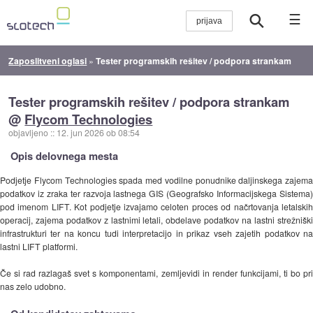
☰
Zaposlitveni oglasi
»
Tester programskih rešitev / podpora strankam
Tester programskih rešitev / podpora strankam
@
Flycom Technologies
objavljeno
::
12. jun 2026 ob 08:54
Opis delovnega mesta
Podjetje Flycom Technologies spada med vodilne ponudnike daljinskega zajema
podatkov iz zraka ter razvoja lastnega GIS (Geografsko Informacijskega Sistema)
pod imenom LIFT. Kot podjetje izvajamo celoten proces od načrtovanja letalskih
operacij, zajema podatkov z lastnimi letali, obdelave podatkov na lastni strežniški
infrastrukturi ter na koncu tudi interpretacijo in prikaz vseh zajetih podatkov na
lastni LIFT platformi.
Če si rad razlagaš svet s komponentami, zemljevidi in render funkcijami, ti bo pri
nas zelo udobno.