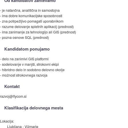
Od kandidatov zahtevamo
- je natančna, analitična in samostojna
- ima dobre komunikacijske sposobnosti
- zna potrpežljivo pomagati uporabnikom
- razume delovanje spletnih aplikacij (prednost)
- ima zanimanje za tehnologijo ali GIS (prednost)
- pozna osnove SQL (prednost)
Kandidatom ponujamo
- delo na zanimivi GIS platformi
- sodelovanje v manjši, strokovni ekipi
- hibridno delo in sodobno delovno okolje
- možnost strokovnega razvoja
Kontakt
razvoj@flycom.si
Klasifikacija delovnega mesta
Lokacija:
Ljubljana - Vižmarje