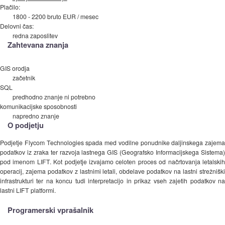
Plačilo:
1800 - 2200 bruto EUR / mesec
Delovni čas:
redna zaposlitev
Zahtevana znanja
GIS orodja
začetnik
SQL
predhodno znanje ni potrebno
komunikacijske sposobnosti
napredno znanje
O podjetju
Podjetje Flycom Technologies spada med vodilne ponudnike daljinskega zajema
podatkov iz zraka ter razvoja lastnega GIS (Geografsko Informacijskega Sistema)
pod imenom LIFT. Kot podjetje izvajamo celoten proces od načrtovanja letalskih
operacij, zajema podatkov z lastnimi letali, obdelave podatkov na lastni strežniški
infrastrukturi ter na koncu tudi interpretacijo in prikaz vseh zajetih podatkov na
lastni LIFT platformi.
Programerski vprašalnik