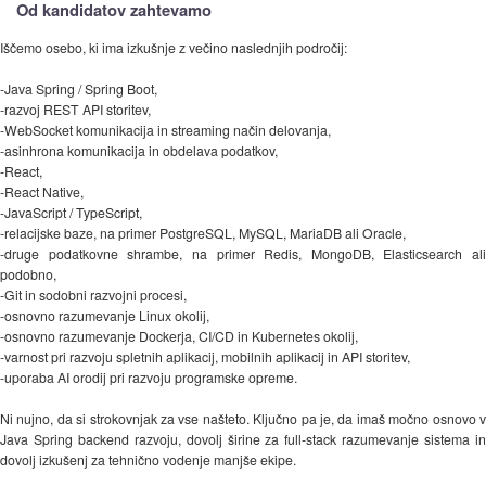
Od kandidatov zahtevamo
Iščemo osebo, ki ima izkušnje z večino naslednjih področij:
-Java Spring / Spring Boot,
-razvoj REST API storitev,
-WebSocket komunikacija in streaming način delovanja,
-asinhrona komunikacija in obdelava podatkov,
-React,
-React Native,
-JavaScript / TypeScript,
-relacijske baze, na primer PostgreSQL, MySQL, MariaDB ali Oracle,
-druge podatkovne shrambe, na primer Redis, MongoDB, Elasticsearch ali
podobno,
-Git in sodobni razvojni procesi,
-osnovno razumevanje Linux okolij,
-osnovno razumevanje Dockerja, CI/CD in Kubernetes okolij,
-varnost pri razvoju spletnih aplikacij, mobilnih aplikacij in API storitev,
-uporaba AI orodij pri razvoju programske opreme.
Ni nujno, da si strokovnjak za vse našteto. Ključno pa je, da imaš močno osnovo v
Java Spring backend razvoju, dovolj širine za full-stack razumevanje sistema in
dovolj izkušenj za tehnično vodenje manjše ekipe.