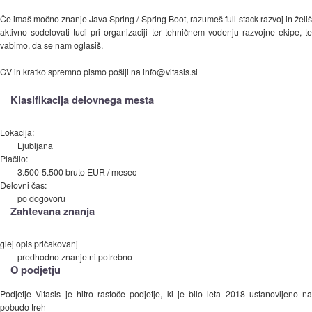
Če imaš močno znanje Java Spring / Spring Boot, razumeš full-stack razvoj in želiš
aktivno sodelovati tudi pri organizaciji ter tehničnem vodenju razvojne ekipe, te
vabimo, da se nam oglasiš.
CV in kratko spremno pismo pošlji na info@vitasis.si
Klasifikacija delovnega mesta
Lokacija:
Ljubljana
Plačilo:
3.500-5.500 bruto EUR / mesec
Delovni čas:
po dogovoru
Zahtevana znanja
glej opis pričakovanj
predhodno znanje ni potrebno
O podjetju
Podjetje Vitasis je hitro rastoče podjetje, ki je bilo leta 2018 ustanovljeno na
pobudo treh