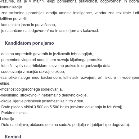
-razume, da je v majhni ekipi pomembna praktičnost, odgovornost in dobra
komunikacija,
-zna smiselno uporabljati orodja umetne inteligence, vendar zna rezultate tudi
kritično preveriti.
-komunicira jasno in pravočasno,
-je natančen/-na, odgovoren/-na in usmerjen/-a v kakovost.
Kandidatom ponujamo
-delo na naprednih govornih in jezikovnih tehnologijah,
-pomembno vlogo pri nadaljnjem razvoju ključnega produkta,
-tehnični vpliv na arhitekturo, razvojne prakse in organizacijo dela,
-sodelovanje z manjšo razvojno ekipo,
-raznolike naloge med backendom, full-stack razvojem, arhitekturo in vodenjem
ekipe,
-možnost dolgoročnega sodelovanja,
-fleksibilno, strokovno in neformalno delovno okolje,
-okolje, kjer je prispevek posameznika hitro viden.
-Bruto plača v višini 3.500 do 5.500 bruto (odvisno od znanja in izkušenj)
-Parkirno mesto
Lokacija:
-Delo na daljavo, občasno delo na sedežu podjetja v Ljubljani (po dogovoru).
Kontakt