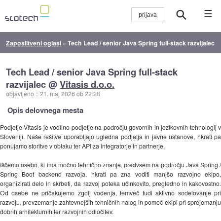
☰
Zaposlitveni oglasi
»
Tech Lead / senior Java Spring full-stack razvijalec
Tech Lead / senior Java Spring full-stack
razvijalec @
Vitasis d.o.o.
objavljeno
::
21. maj 2026 ob 22:28
Opis delovnega mesta
Podjetje Vitasis je vodilno podjetje na področju govornih in jezikovnih tehnologij v
Sloveniji. Naše rešitve uporabljajo ugledna podjetja in javne ustanove, hkrati pa
ponujamo storitve v oblaku ter API za integratorje in partnerje.
Iščemo osebo, ki ima močno tehnično znanje, predvsem na področju Java Spring /
Spring Boot backend razvoja, hkrati pa zna voditi manjšo razvojno ekipo,
organizirati delo in skrbeti, da razvoj poteka učinkovito, pregledno in kakovostno.
Od osebe ne pričakujemo zgolj vodenja, temveč tudi aktivno sodelovanje pri
razvoju, prevzemanje zahtevnejših tehničnih nalog in pomoč ekipi pri sprejemanju
dobrih arhitekturnih ter razvojnih odločitev.