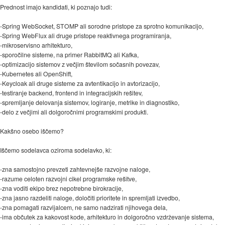
Prednost imajo kandidati, ki poznajo tudi:
-Spring WebSocket, STOMP ali sorodne pristope za sprotno komunikacijo,
-Spring WebFlux ali druge pristope reaktivnega programiranja,
-mikroservisno arhitekturo,
-sporočilne sisteme, na primer RabbitMQ ali Kafka,
-optimizacijo sistemov z večjim številom sočasnih povezav,
-Kubernetes ali OpenShift,
-Keycloak ali druge sisteme za avtentikacijo in avtorizacijo,
-testiranje backend, frontend in integracijskih rešitev,
-spremljanje delovanja sistemov, logiranje, metrike in diagnostiko,
-delo z večjimi ali dolgoročnimi programskimi produkti.
Kakšno osebo iščemo?
Iščemo sodelavca oziroma sodelavko, ki:
-zna samostojno prevzeti zahtevnejše razvojne naloge,
-razume celoten razvojni cikel programske rešitve,
-zna voditi ekipo brez nepotrebne birokracije,
-zna jasno razdeliti naloge, določiti prioritete in spremljati izvedbo,
-zna pomagati razvijalcem, ne samo nadzirati njihovega dela,
-ima občutek za kakovost kode, arhitekturo in dolgoročno vzdrževanje sistema,