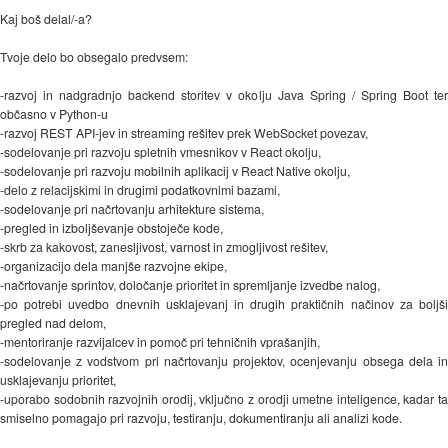
Kaj boš delal/-a?
Tvoje delo bo obsegalo predvsem:
-razvoj in nadgradnjo backend storitev v okolju Java Spring / Spring Boot ter
občasno v Python-u
-razvoj REST API-jev in streaming rešitev prek WebSocket povezav,
-sodelovanje pri razvoju spletnih vmesnikov v React okolju,
-sodelovanje pri razvoju mobilnih aplikacij v React Native okolju,
-delo z relacijskimi in drugimi podatkovnimi bazami,
-sodelovanje pri načrtovanju arhitekture sistema,
-pregled in izboljševanje obstoječe kode,
-skrb za kakovost, zanesljivost, varnost in zmogljivost rešitev,
-organizacijo dela manjše razvojne ekipe,
-načrtovanje sprintov, določanje prioritet in spremljanje izvedbe nalog,
-po potrebi uvedbo dnevnih usklajevanj in drugih praktičnih načinov za boljši
pregled nad delom,
-mentoriranje razvijalcev in pomoč pri tehničnih vprašanjih,
-sodelovanje z vodstvom pri načrtovanju projektov, ocenjevanju obsega dela in
usklajevanju prioritet,
-uporabo sodobnih razvojnih orodij, vključno z orodji umetne inteligence, kadar ta
smiselno pomagajo pri razvoju, testiranju, dokumentiranju ali analizi kode.