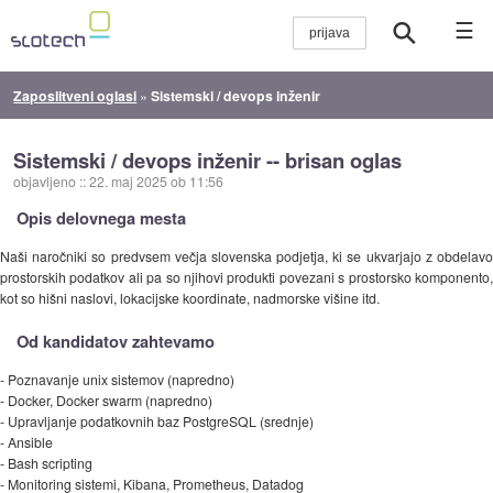
☰
Zaposlitveni oglasi
»
Sistemski / devops inženir
Sistemski / devops inženir -- brisan oglas
objavljeno
::
22. maj 2025 ob 11:56
Opis delovnega mesta
Naši naročniki so predvsem večja slovenska podjetja, ki se ukvarjajo z obdelavo
prostorskih podatkov ali pa so njihovi produkti povezani s prostorsko komponento,
kot so hišni naslovi, lokacijske koordinate, nadmorske višine itd.
Od kandidatov zahtevamo
- Poznavanje unix sistemov (napredno)
- Docker, Docker swarm (napredno)
- Upravljanje podatkovnih baz PostgreSQL (srednje)
- Ansible
- Bash scripting
- Monitoring sistemi, Kibana, Prometheus, Datadog