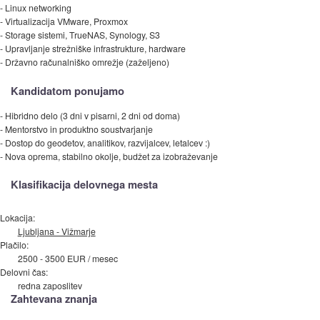
- Linux networking
- Virtualizacija VMware, Proxmox
- Storage sistemi, TrueNAS, Synology, S3
- Upravljanje strežniške infrastrukture, hardware
- Državno računalniško omrežje (zaželjeno)
Kandidatom ponujamo
- Hibridno delo (3 dni v pisarni, 2 dni od doma)
- Mentorstvo in produktno soustvarjanje
- Dostop do geodetov, analitikov, razvijalcev, letalcev :)
- Nova oprema, stabilno okolje, budžet za izobraževanje
Klasifikacija delovnega mesta
Lokacija:
Ljubljana - Vižmarje
Plačilo:
2500 - 3500 EUR / mesec
Delovni čas:
redna zaposlitev
Zahtevana znanja