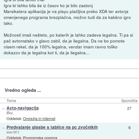
Igra bi lahko bila še iz časov ko je bilo zastonj
Marsikatera aplikacija je na playu plačljiva preko XDA ter avtorja
omenjenega programa brezplačna, možno tudi da za kakšno igro
tako.
Možnosti imaš nešteto, po katerih je lahko zadeva legalna. Ti pa si
pač avtomatsko v glavo zabil, da je ilegalna. Da ne bo pomote
nisem rekel, da je 100% legalna, vendar imam ravno toliko
dokazov da je legalna kot ti, da je ilegalna...
Vredno ogleda ...
Tema
Sporočila
»
Avto-navigacija
27
iBoy
Oddelek:
Omrežja in internet
»
Predvajanje glasbe s tablice na pc zvočnikih
6
eos1911
Oddelek:
Programska oprema