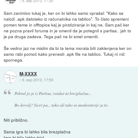
::
6. sep 2013, 17:30
Sam zanimivo tukaj je, ker on bi lahko samo vprašal: "Kako se
naloži .apk datoteko iz računalnika na tablico". To čisto spremeni
pomen teme in offtopica kaj je piratiziranje in kaj ne. Sam pač ker
ne pozna pravil foruma in je omenil da je potegnil s partisa.. jah to
je pa druga zadeva. Tega pač ne bi smel omeniti.
Še vedno jaz ne mislim da bi ta tema morala biti zaklenjena ker on
samo rabi pomoč kako prenesti .apk file na tablico. Tukaj ni nič
spornega.
M-XXXX
::
6. sep 2013, 17:59
Pobral jo je iz Partisa, vendar ni brezplačna...
Bo dovolj? Sicer pa... tako ali tako so moderatorji za to.
Niti približno.
Sama igra bi lahko bila brezplačna
Igra bi bila lahko trial