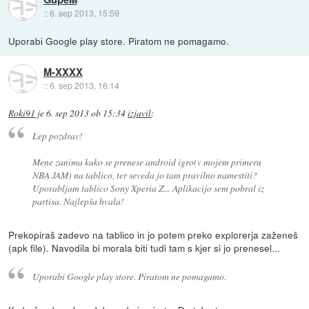
::
6. sep 2013, 15:59
Uporabi Google play store. Piratom ne pomagamo.
M-XXXX
::
6. sep 2013, 16:14
Roki91
je
6. sep 2013 ob 15:34
izjavil
:
Lep pozdrav!
Mene zanima kako se prenese android igro(v mojem primeru
NBA JAM) na tablico, ter seveda jo tam pravilno namestiti?
Uporabljam tablico Sony Xperia Z... Aplikacijo sem pobral iz
partisa. Najlepša hvala!
Prekopiraš zadevo na tablico in jo potem preko explorerja zaženeš
(apk file). Navodila bi morala biti tudi tam s kjer si jo prenesel...
Uporabi Google play store. Piratom ne pomagamo.