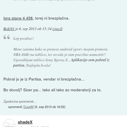
Igra stane 4.49$
, torej ni brezplačna.
Roki91
je
6. sep 2013 ob 15:34
izjavil
:
Lep pozdrav!
Mene zanima kako se prenese android igro(v mojem primeru
NBA JAM) na tablico, ter seveda jo tam pravilno namestiti?
Uporabljam tablico Sony Xperia Z...
Aplikacijo sem pobral iz
partisa.
Najlepša hvala!
Pobral jo je iz Partisa, vendar ni brezplačna...
Bo dovolj? Sicer pa... tako ali tako so moderatorji za to.
Zgodovina sprememb…
spremenil:
GupeM
(
6. sep 2013 ob 16:52
)
shadeX