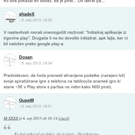
Ko boš pokazal en dokaz, da je pirat... Do takrat pa...
shadeX
::
6. sep 2013, 16:26
V nastavitvah moraš onemogočiti možnost: "Inštaliraj aplikacije iz
trgovine play". Drugače ti ne bo dovolilo inštalirat .apk fajla, ker ni
bil naložen preko google play-a.
Dosan
::
6. sep 2013, 16:34
Predvidevam, da hoče prenesti shranjene podatke (narejeni lvli)
svoje spiratizirane igre s telefona na tablico(če snameš igro ki
stane ~5€ v Play store s partisa ne vidim kako NISI pirat).
GupeM
::
6. sep 2013, 16:51
M-XXXX
je
6. sep 2013 ob 16:14
izjavil
:
Ko boš pokazal en dokaz, da je pirat... Do takrat pa...