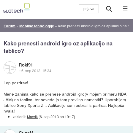
☰
Forum
»
Mobilne tehnologije
»
Kako prenesti android igro oz aplikacijo na tablico?
Kako prenesti android igro oz aplikacijo na
tablico?
Roki91
::
6. sep 2013, 15:34
Lep pozdrav!
Mene zanima kako se prenese android igro(v mojem primeru NBA
JAM) na tablico, ter seveda jo tam pravilno namestiti? Uporabljam
tablico Sony Xperia Z... Aplikacijo sem pobral iz partisa. Najlepša
hvala!
zaklenil:
Mavrik
(
6. sep 2013 ob 19:17
)
GupeM