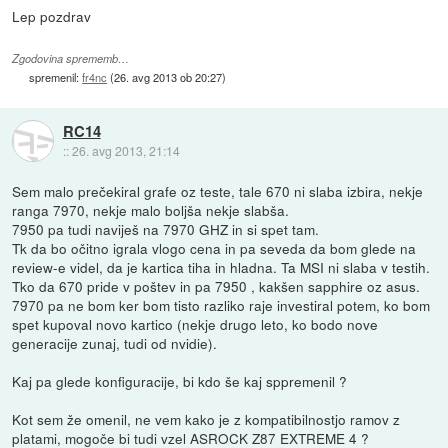
Lep pozdrav
Zgodovina sprememb…
spremenil:
fr4nc
(
26. avg 2013 ob 20:27
)
RC14
::
26. avg 2013, 21:14
Sem malo prečekiral grafe oz teste, tale 670 ni slaba izbira, nekje
ranga 7970, nekje malo boljša nekje slabša.
7950 pa tudi naviješ na 7970 GHZ in si spet tam.
Tk da bo očitno igrala vlogo cena in pa seveda da bom glede na
review-e videl, da je kartica tiha in hladna. Ta MSI ni slaba v testih.
Tko da 670 pride v poštev in pa 7950 , kakšen sapphire oz asus.
7970 pa ne bom ker bom tisto razliko raje investiral potem, ko bom
spet kupoval novo kartico (nekje drugo leto, ko bodo nove
generacije zunaj, tudi od nvidie).
Kaj pa glede konfiguracije, bi kdo še kaj sppremenil ?
Kot sem že omenil, ne vem kako je z kompatibilnostjo ramov z
platami, mogoče bi tudi vzel ASROCK Z87 EXTREME 4 ?