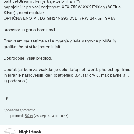
palit JetStream , ker je baje zelo tiha ???
napajalnik : po vsej verjetnosti XFX 750W XXX Edition (80Plus
Silver) , semi modular
OPTIČNA ENOTA : LG GH24NS95 DVD-+RW 24x črn SATA
procesor in grafo bom navil.
Predvsem me zanima vaše mnenje glede osnovne plošče in
grafike, če bi vi kaj spreminjali.
Dobrodošel vsak predlog.
Uporabljal bom za vsakdanje delo, torej net, word, photoshop, filmi,
in igranje najnovejših iger, (battlefield 3,4, far cry 3, max payne 3...
in podobno )
Lp
Zgodovina sprememb…
spremenil:
RC14
(
26. avg 2013 ob 19:46
)
NightHawk