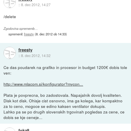
::
8. dec 2012, 14:27
/delete
Zgodovina sprememb…
spremenil:
freesty
(
8. dec 2012 ob 14:33
)
freesty
::
8. dec 2012, 14:32
Ce das poudarek na grafiko in procesor in budget 1200€ dobis tole
ven:
http://www.mlacom.si/konfigurator?mycon...
Plata je povprecna, bo zadostovala. Napajalnik dovolj kvaliteten.
Disk kot disk. Ohisje cist osnovno, ima ga kolega, kar kompaktno
za to ceno, mogoce se edino kaksen ventilator dokupis.
Lahko pa se po drugih slovenskih trgovinah pogledas za cene, ce
dobis se kje ceneje...
fokz8