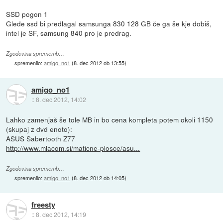
SSD pogon 1
Glede ssd bi predlagal samsunga 830 128 GB če ga še kje dobiš,
intel je SF, samsung 840 pro je predrag.
Zgodovina sprememb…
spremenilo:
amigo_no1
(
8. dec 2012 ob 13:55
)
amigo_no1
::
8. dec 2012, 14:02
Lahko zamenjaš še tole MB in bo cena kompleta potem okoli 1150
(skupaj z dvd enoto):
ASUS Sabertooth Z77
http://www.mlacom.si/maticne-plosce/asu...
Zgodovina sprememb…
spremenilo:
amigo_no1
(
8. dec 2012 ob 14:05
)
freesty
::
8. dec 2012, 14:19