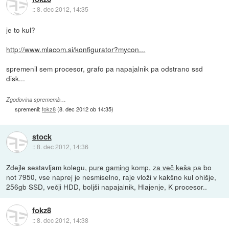
::
8. dec 2012, 14:35
je to kul?
http://www.mlacom.si/konfigurator?mycon...
spremenil sem procesor, grafo pa napajalnik pa odstrano ssd
disk...
Zgodovina sprememb…
spremenil:
fokz8
(
8. dec 2012 ob 14:35
)
stock
::
8. dec 2012, 14:36
Zdejle sestavljam kolegu,
pure gaming
komp,
za več keša
pa bo
not 7950, vse naprej je nesmiselno, raje vloži v kakšno kul ohišje,
256gb SSD, večji HDD, boljši napajalnik, Hlajenje, K procesor..
fokz8
::
8. dec 2012, 14:38