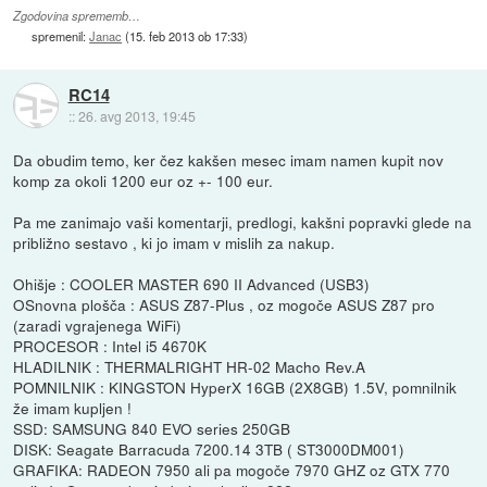
Zgodovina sprememb…
spremenil:
Janac
(
15. feb 2013 ob 17:33
)
RC14
::
26. avg 2013, 19:45
Da obudim temo, ker čez kakšen mesec imam namen kupit nov
komp za okoli 1200 eur oz +- 100 eur.
Pa me zanimajo vaši komentarji, predlogi, kakšni popravki glede na
približno sestavo , ki jo imam v mislih za nakup.
Ohišje : COOLER MASTER 690 II Advanced (USB3)
OSnovna plošča : ASUS Z87-Plus , oz mogoče ASUS Z87 pro
(zaradi vgrajenega WiFi)
PROCESOR : Intel i5 4670K
HLADILNIK : THERMALRIGHT HR-02 Macho Rev.A
POMNILNIK : KINGSTON HyperX 16GB (2X8GB) 1.5V, pomnilnik
že imam kupljen !
SSD: SAMSUNG 840 EVO series 250GB
DISK: Seagate Barracuda 7200.14 3TB ( ST3000DM001)
GRAFIKA: RADEON 7950 ali pa mogoče 7970 GHZ oz GTX 770