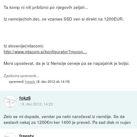
Ta komp ni niti priblizno po njegovih zeljah...
Iz nemcije(hoh.de), ce vzames SSD ven si direkt na 1200EUR.
Iz slovenije(mlacom):
http://www.mlacom.si/konfigurator?mycon...
Mors upostevat, da je iz Nemcije ceneje pa se napajalnik je boljsi.
Zgodovina sprememb…
spremenil:
freesty
(
8. dec 2012 ob 14:19
)
fokz8
::
8. dec 2012, 14:23
Zelo se mi dopade, vendar pa nebi naročeval iz nemčije. Se da
sestavit nekaj za 1200€m ker 1400 je preveč. Pa ssd disk ni nujen
freesty