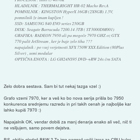
HLADILNIK : THERMALRIGHT HR-02 Macho Rev.A
POMNILNIK : KINGSTON HyperX 16GB (2X8GB) 1.5V,
pomnilnik že imam kupljen !
SSD: SAMSUNG 840 EVO series 250GB
DISK: Seagate Barracuda 7200.14 3TB ( ST3000DM001)
GRAFIKA: RADEON 7950 ali pa mogoče 7970 GHZ oz GTX
770 palit JetStream , ker je baje zelo tiha ???
napajalnik : po vsej verjetnosti XFX 750W XXX Edition (80Plus
Silver) , semi modular
OPTIČNA ENOTA : LG GH24NS95 DVD-+RW 24x črn SATA
Zelo dobra sestava. Sam bi tut nekaj tazga vzel :)
Grafo vzemi 7970, ker a veš ko bo nova serija prišla bo 7950
konkurenca srednjemu razredu in pri takih cenah je najboljše kar
lahko kupiš 7970 :)
Napajalnik OK, vendar dobiš za manj denarja enako ali več, nič ti
ne vsiljujem, samo povem dejstva.
P.S, ohišje gledaš B&W ? Ta ima namreč večji izrez za CPU kuler.