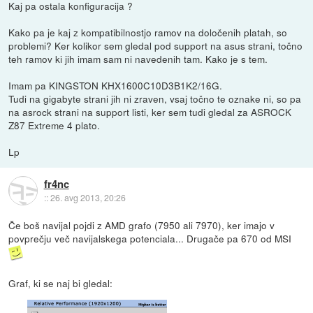
Kaj pa ostala konfiguracija ?
Kako pa je kaj z kompatibilnostjo ramov na določenih platah, so
problemi? Ker kolikor sem gledal pod support na asus strani, točno
teh ramov ki jih imam sam ni navedenih tam. Kako je s tem.
Imam pa KINGSTON KHX1600C10D3B1K2/16G.
Tudi na gigabyte strani jih ni zraven, vsaj točno te oznake ni, so pa
na asrock strani na support listi, ker sem tudi gledal za ASROCK
Z87 Extreme 4 plato.
Lp
fr4nc
::
26. avg 2013, 20:26
Če boš navijal pojdi z AMD grafo (7950 ali 7970), ker imajo v
povprečju več navijalskega potenciala... Drugače pa 670 od MSI
Graf, ki se naj bi gledal: