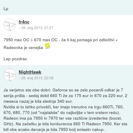
Lp
fr4nc
::
26. avg 2013, 21:27
7950 max OC > 670 max OC - če ti kaj pomaga pri odločitvi +
Radeonka je cenejša
Lep pozdrav
NightHawk
::
26. avg 2013, 22:08
Ja verjetno sta obe dobri. Geforce so se zelo pocenili odkar je 7
serija prišla - sedaj dobil 660 Ti že za 175 eur in 670 za 220 eur. 2
meseca nazaj je bila slednja 340 eur.
Nvidia si to lahko privošči, ker imajo trenutno na trgu 660Ti, 760,
670, 680, 770 (od "najslabše" do najboljše v tem vrstem redu).
Radeon ima pa 7950 in 7970 ter vse različne izvedenke (boost,
GHz). Na začetku je bila konkurenca 660 Ti Radeon 7950. Ker sta
bili obe enako denarja je bila 7950 bolj smiseln nakup.