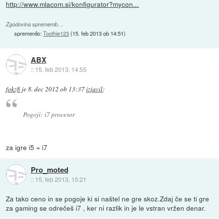
http://www.mlacom.si/konfigurator?mycon...
Zgodovina sprememb…
spremenilo:
Toothie123
(
15. feb 2013 ob 14:51
)
ABX
::
15. feb 2013, 14:55
fokz8
je
8. dec 2012 ob 13:37
izjavil
:
Pogoji: i7 procesor
za igre i5 = i7
Pro_moted
::
15. feb 2013, 15:21
Za tako ceno in se pogoje ki si naštel ne gre skoz.Zdaj če se ti gre
za gaming se odrečeš i7 , ker ni razlik in je le vstran vržen denar.