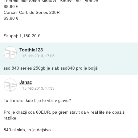
Thermaltake Smart M650W - 650W - 80+ Bronze
88.80 €
Corsair Carbide Series 200R
69.60 €
Skupaj: 1,180.20 €
Toothie123
::
15. feb 2013, 17:05
ssd 840 series 250gb je slab ssd840 pro je boljši
Janac
::
15. feb 2013, 17:33
To ti mislis, kdo ti je to vbil v glavo?
Pro je drazji cca 60EUR, pa grem stavit da v real life ne opaziš
razlike.
840 ni slab, to je dejstvo.