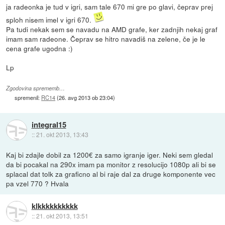
ja radeonka je tud v igri, sam tale 670 mi gre po glavi, čeprav prej
sploh nisem imel v igri 670.
Pa tudi nekak sem se navadu na AMD grafe, ker zadnjih nekaj graf
imam sam radeone. Čeprav se hitro navadiš na zelene, če je le
cena grafe ugodna :)
Lp
Zgodovina sprememb…
spremenil:
RC14
(
26. avg 2013 ob 23:04
)
integral15
::
21. okt 2013, 13:43
Kaj bi zdajle dobil za 1200€ za samo igranje iger. Neki sem gledal
da bi pocakal na 290x imam pa monitor z resolucijo 1080p ali bi se
splacal dat tolk za graficno al bi raje dal za druge komponente vec
pa vzel 770 ? Hvala
klkkkkkkkkkk
::
21. okt 2013, 13:51