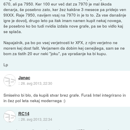
670, ali pa 7950. Ker 100 eur več dat za 7970 je mal škoda
denarja, še posebno zato, ker žez kakšne 3 mesece pa pridejo ven
9XXX. Raje 7950, navijem vsaj na 7970 in je to to. Za vse današnje
igre je dovolj, drugo leto pa itak imam namen kupit nekaj novega,
še posebno ko bo tudi nvidia izdala nove grafe, pa se bo vidlo kaj
se splača.
Napajalnik, pa bo po vsej verjetnosti kr XFX, z njim verjetno ne
morem kej dost falit. Verjamem da dobim kej cenejšega, sam se ne
bom za tistih 20 eur neki "joku", pa vprašanje ka bi kupu.
Lp
Janac
::
26. avg 2013, 22:30
Smiselno bi blo, da kupiš stvar brez grafe. Furaš Intel integrirano in
in čez pol leta nekaj modernega :)
RC14
::
26. avg 2013, 22:34