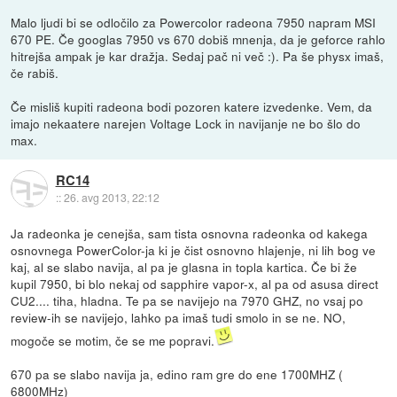
Malo ljudi bi se odločilo za Powercolor radeona 7950 napram MSI
670 PE. Če googlas 7950 vs 670 dobiš mnenja, da je geforce rahlo
hitrejša ampak je kar dražja. Sedaj pač ni več :). Pa še physx imaš,
če rabiš.
Če misliš kupiti radeona bodi pozoren katere izvedenke. Vem, da
imajo nekaatere narejen Voltage Lock in navijanje ne bo šlo do
max.
RC14
::
26. avg 2013, 22:12
Ja radeonka je cenejša, sam tista osnovna radeonka od kakega
osnovnega PowerColor-ja ki je čist osnovno hlajenje, ni lih bog ve
kaj, al se slabo navija, al pa je glasna in topla kartica. Če bi že
kupil 7950, bi blo nekaj od sapphire vapor-x, al pa od asusa direct
CU2.... tiha, hladna. Te pa se navijejo na 7970 GHZ, no vsaj po
review-ih se navijejo, lahko pa imaš tudi smolo in se ne. NO,
mogoče se motim, če se me popravi.
670 pa se slabo navija ja, edino ram gre do ene 1700MHZ (
6800MHz)