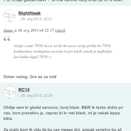
NightHawk
::
26. avg 2013, 22:21
Janac
je
26. avg 2013 ob 22:17
izjavil
:
Grafo vzemi 7970, ker a veš ko bo nova serija prišla bo 7950
konkurenca srednjemu razredu in pri takih cenah je najboljše
kar lahko kupiš 7970 :)
Dober razlog. Gre se za imiđ
RC14
::
26. avg 2013, 22:29
Ohišje sem kr gledal osnovno, torej black. B&W tk tezko dobis pri
nas. bom precekiru ja, ceprav bi kr mel black, mi je nekak lepsa
kišta.
Za grafo bom tk vidu kk bo cez mesec dni, ampak verjetno bo ali