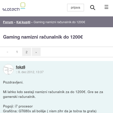
☰
Forum
»
Kaj kupiti
»
Gaming namizni računalnik do 1200€
Gaming namizni računalnik do 1200€
«
1
2
»
fokz8
::
8. dec 2012, 13:37
Pozdravljeni.
Mi lahko kdo sestaji namizni računalnik za do 1200€. Gre se za
gamerski računalnik.
Pogoji: i7 procesor
Grafična: GT680x ali bolšje ( nism zihr da je točna ta grafa)