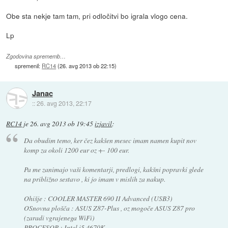
Obe sta nekje tam tam, pri odločitvi bo igrala vlogo cena.
Lp
Zgodovina sprememb…
spremenil:
RC14
(
26. avg 2013 ob 22:15
)
Janac
::
26. avg 2013, 22:17
RC14
je
26. avg 2013 ob 19:45
izjavil
:
Da obudim temo, ker čez kakšen mesec imam namen kupit nov
komp za okoli 1200 eur oz +- 100 eur.
Pa me zanimajo vaši komentarji, predlogi, kakšni popravki glede
na približno sestavo , ki jo imam v mislih za nakup.
Ohišje : COOLER MASTER 690 II Advanced (USB3)
OSnovna plošča : ASUS Z87-Plus , oz mogoče ASUS Z87 pro
(zaradi vgrajenega WiFi)
PROCESOR : Intel i5 4670K