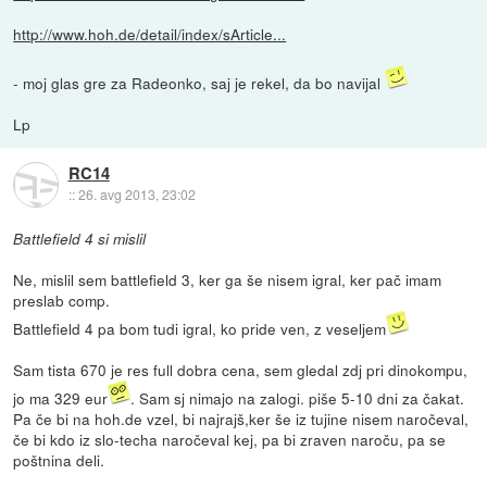
http://www.hoh.de/detail/index/sArticle...
- moj glas gre za Radeonko, saj je rekel, da bo navijal
Lp
RC14
::
26. avg 2013, 23:02
Battlefield 4 si mislil
Ne, mislil sem battlefield 3, ker ga še nisem igral, ker pač imam
preslab comp.
Battlefield 4 pa bom tudi igral, ko pride ven, z veseljem
Sam tista 670 je res full dobra cena, sem gledal zdj pri dinokompu,
jo ma 329 eur
. Sam sj nimajo na zalogi. piše 5-10 dni za čakat.
Pa če bi na hoh.de vzel, bi najrajš,ker še iz tujine nisem naročeval,
če bi kdo iz slo-techa naročeval kej, pa bi zraven naroču, pa se
poštnina deli.