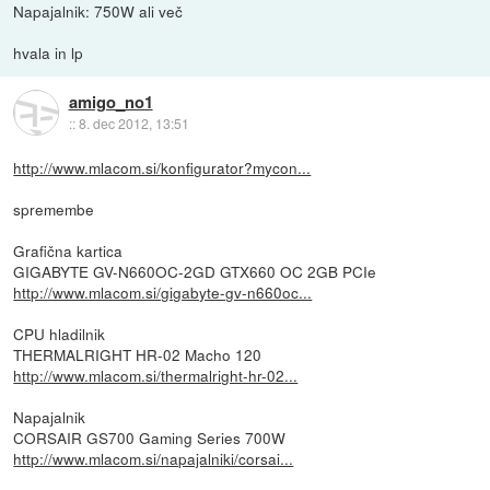
Napajalnik: 750W ali več
hvala in lp
amigo_no1
::
8. dec 2012, 13:51
http://www.mlacom.si/konfigurator?mycon...
spremembe
Grafična kartica
GIGABYTE GV-N660OC-2GD GTX660 OC 2GB PCIe
http://www.mlacom.si/gigabyte-gv-n660oc...
CPU hladilnik
THERMALRIGHT HR-02 Macho 120
http://www.mlacom.si/thermalright-hr-02...
Napajalnik
CORSAIR GS700 Gaming Series 700W
http://www.mlacom.si/napajalniki/corsai...