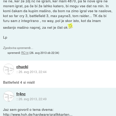
ne ne, ker ze zdj nc ne igram, ker mam 4870, pa te nove igre ne
morem igrat, pa če bi že lahko katero, bi mogu vse dat na min. In
komi čakam da kupim mašino, da bom na zimo igral vse te naslove,
kot so far cry 3, battlefield 3, max payne3, tom raider... TK da bi
furu sam z integrirano , no way, pol je skor isto, kot da imam
sedanjo mašino naprej, za net je čist ok
Lp
Zgodovina sprememb…
spremenil:
RC14
(
26. avg 2013 ob 22:34
)
chucki
::
26. avg 2013, 22:44
Battlefield 4 si mislil
fr4nc
::
26. avg 2013, 22:49
Jaz sem govoril o tema dvema:
http://www.hoh.de/hardware/grafikkarten...