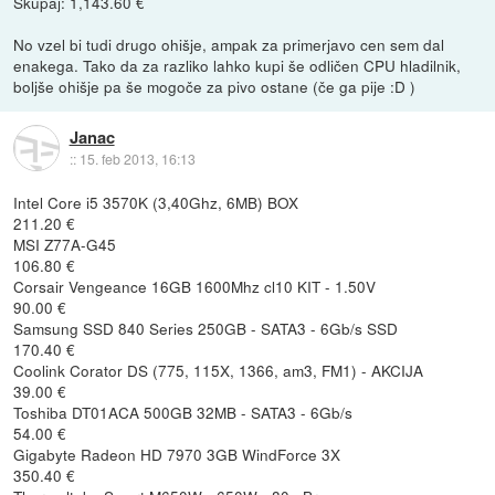
Skupaj: 1,143.60 €
No vzel bi tudi drugo ohišje, ampak za primerjavo cen sem dal
enakega. Tako da za razliko lahko kupi še odličen CPU hladilnik,
boljše ohišje pa še mogoče za pivo ostane (če ga pije :D )
Janac
::
15. feb 2013, 16:13
Intel Core i5 3570K (3,40Ghz, 6MB) BOX
211.20 €
MSI Z77A-G45
106.80 €
Corsair Vengeance 16GB 1600Mhz cl10 KIT - 1.50V
90.00 €
Samsung SSD 840 Series 250GB - SATA3 - 6Gb/s SSD
170.40 €
Coolink Corator DS (775, 115X, 1366, am3, FM1) - AKCIJA
39.00 €
Toshiba DT01ACA 500GB 32MB - SATA3 - 6Gb/s
54.00 €
Gigabyte Radeon HD 7970 3GB WindForce 3X
350.40 €