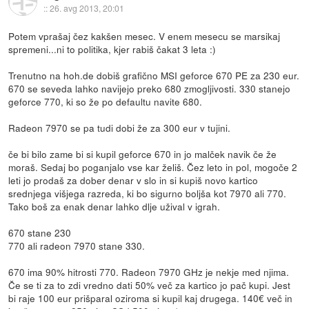
::
26. avg 2013, 20:01
Potem vprašaj čez kakšen mesec. V enem mesecu se marsikaj
spremeni...ni to politika, kjer rabiš čakat 3 leta :)
Trenutno na hoh.de dobiš grafično MSI geforce 670 PE za 230 eur.
670 se seveda lahko navijejo preko 680 zmogljivosti. 330 stanejo
geforce 770, ki so že po defaultu navite 680.
Radeon 7970 se pa tudi dobi že za 300 eur v tujini.
če bi bilo zame bi si kupil geforce 670 in jo malček navik če že
moraš. Sedaj bo poganjalo vse kar želiš. Čez leto in pol, mogoče 2
leti jo prodaš za dober denar v slo in si kupiš novo kartico
srednjega višjega razreda, ki bo sigurno boljša kot 7970 ali 770.
Tako boš za enak denar lahko dlje užival v igrah.
670 stane 230
770 ali radeon 7970 stane 330.
670 ima 90% hitrosti 770. Radeon 7970 GHz je nekje med njima.
Če se ti za to zdi vredno dati 50% več za kartico jo pač kupi. Jest
bi raje 100 eur prišparal oziroma si kupil kaj drugega. 140€ več in