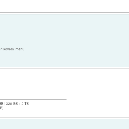
očnikovem imenu.
GB | 320 GB + 2 TB
GB)