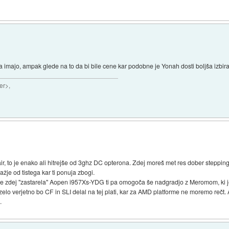
a imajo, ampak glede na to da bi bile cene kar podobne je Yonah dosti boljša izbira
er>,
r, to je enako ali hitrejše od 3ghz DC opterona. Zdej moreš met res dober steppi
ažje od tistega kar ti ponuja zbogi.
e že zdej "zastarela" Aopen i957Xs-YDG ti pa omogoča še nadgradjo z Meromom, ki je
elo verjetno bo CF in SLI delal na tej plati, kar za AMD platforme ne moremo rečt. At
.