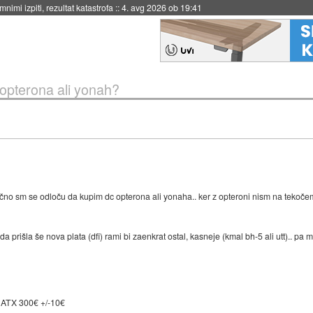
eto za večkratno uporabo
::
4. avg 2026 ob 19:41
opterona ali yonah?
afično sm se odloču da kupim dc opterona ali yonaha.. ker z opteroni nism na tekoč
prišla še nova plata (dfi) rami bi zaenkrat ostal, kasneje (kmal bh-5 ali utt).. pa m
 ATX 300€ +/-10€