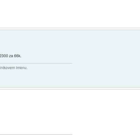
T2300 za 66k.
očnikovem imenu.