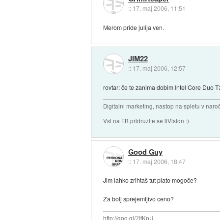
::
17. maj 2006, 11:51
Merom pride julija ven.
JIM22
::
17. maj 2006, 12:57
rovtar: če te zanima dobim Intel Core Duo 
Digitalni marketing, nastop na spletu v nar
Vsi na FB pridružite se itVision :)
Good Guy
::
17. maj 2006, 18:47
Jim lahko zrihtaš tut plato mogoče?
Za bolj sprejemljivo ceno?
http://goo.gl/7ItKpU