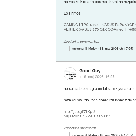
ne ves kolk dnarja bos mel takrat na razpolag
Lp Primoz
GAMING HTPC I5 2500k/ASUS P8P67/4GB
VERTEX 3/ASUS 670 GTX OC/Antec TP-65
Zgodovina sprememb…
spremenil:
Matek
(
18. maj 2006 ob 17:55
)
Good Guy
::
18. maj 2006, 16:35
no sej zato se nagibam tut sam k yonahu in t
razn če ma kdo kšne dobre izkušpne z dc o
http://goo.gl/7ItKpU
Naj računalnik dela za vas^^
Zgodovina sprememb…
spremenil:
Matek
(
18. maj 2006 ob 17:55
)