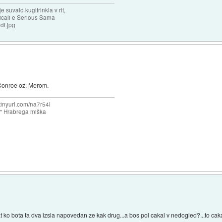
 suvalo kuglfrinkla v rit,
licali e Serious Sama
df.jpg
a Conroe oz. Merom.
/tinyurl.com/na7r54l
e" Hrabrega miška
ko bota ta dva izsla napovedan ze kak drug...a bos pol cakal v nedogled?...to cak