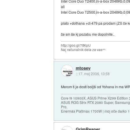
Intel Core Duo T2400,in-a-box 2048Kb,0,0
ali
Intel Core Duo T2500,in-a-box 2048Kb,0,0
plato +dothana +ct-479 pa prodam (ZS če k
če sm še kj pozabu me dopolnite..
http://goo.gl/7ItKpU
Naj računalnik dela za vas^^
mtosev
::
17. maj 2006, 10:58
Merom ti je dosti boljši od Yohana in ma W
Core i9 10900X, ASUS Prime X299 Edition 
ASUS ROG Strix RTX 2080 Super, Samsung
Pro,
Enermax Platimax 1700W | moj oče darko 
GrimReaper