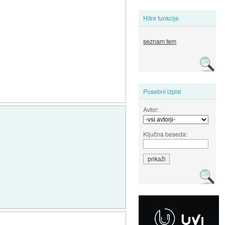
Hitre funkcije
seznam tem
Posebni izpisi
Avtor:
Ključna beseda: