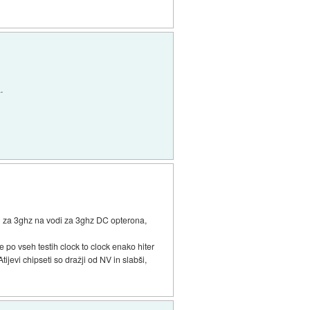
.
ng za 3ghz na vodi za 3ghz DC opterona,
 po vseh testih clock to clock enako hiter
ijevi chipseti so dražji od NV in slabši,