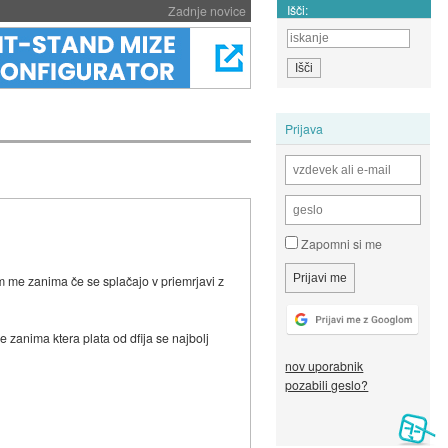
Išči:
Zadnje novice
Prijava
Zapomni si me
em me zanima če se splačajo v priemrjavi z
e zanima ktera plata od dfija se najbolj
nov uporabnik
pozabili geslo?