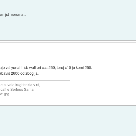
mem jst meroma...
jo vsi yonahi fsb wall pri cca 250, torej x10 je komi 250.
abaviš 2600 od zbogija.
 suvalo kuglfrinkla v rit,
licali e Serious Sama
df.jpg