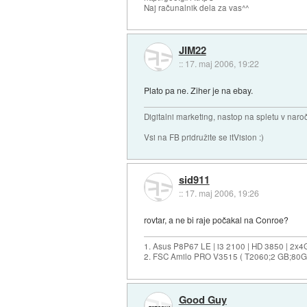
Naj računalnik dela za vas^^
JIM22
::
17. maj 2006, 19:22
Plato pa ne. Ziher je na ebay.
Digitalni marketing, nastop na spletu v nar
Vsi na FB pridružite se itVision :)
sid911
::
17. maj 2006, 19:26
rovtar, a ne bi raje počakal na Conroe?
1. Asus P8P67 LE | i3 2100 | HD 3850 | 2x4
2. FSC Amilo PRO V3515 ( T2060;2 GB;80
Good Guy