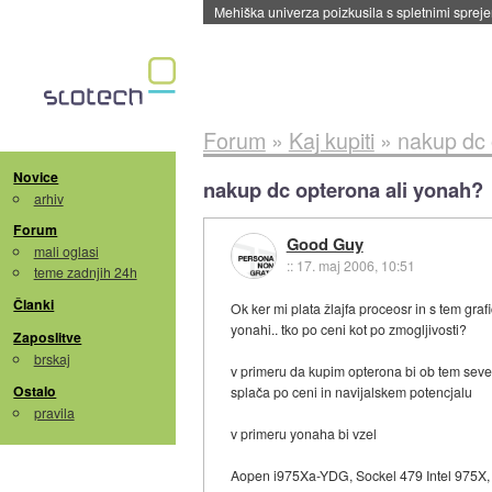
Evropska vesoljska agencija razvija svojo rak
Forum
»
Kaj kupiti
»
nakup dc 
Novice
nakup dc opterona ali yonah?
arhiv
Forum
Good Guy
mali oglasi
::
17. maj 2006, 10:51
teme zadnjih 24h
Članki
Ok ker mi plata žlajfa proceosr in s tem gr
yonahi.. tko po ceni kot po zmogljivosti?
Zaposlitve
brskaj
v primeru da kupim opterona bi ob tem seveda 
Ostalo
splača po ceni in navijalskem potencjalu
pravila
v primeru yonaha bi vzel
Aopen i975Xa-YDG, Sockel 479 Intel 975X,