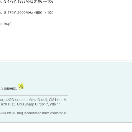
9u, S.479Y, 1833MHz 310€ +/-10€
9u, S.479Y, 2000MHz 460€ +/-10€
do kup)
R v superpi.
30, 32GB 4x8 3600Mhz G.skill, CM H500M,
 970 PRO, UltraSharp UP3017, Win 11
1960-2016, moj labradorec max 2002-2013