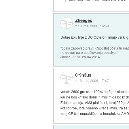
Zheegec
::
18. maj 2006, 16:58
Dobre izkušnje z DC Opteroni imajo vsi ki g
"božja zapoved pravi; <Spoštuj očeta in mat
ne govori pa o spoštovanju sodstva."
Janez Janša, 29.04.2014
0r9h3us
::
18. maj 2006, 17:47
yonah 2600 gre skor 100% do 3ghz stable ai
kar ne boš kr tako dobil in mislim da bo kr dr
Zdej pri amdju, AM3 plat še ni, torej 939 j
kot conroe, torej vseeno kirega imaš. Pa še z
torej CF čist nepraktičen ta trenutek za AMD