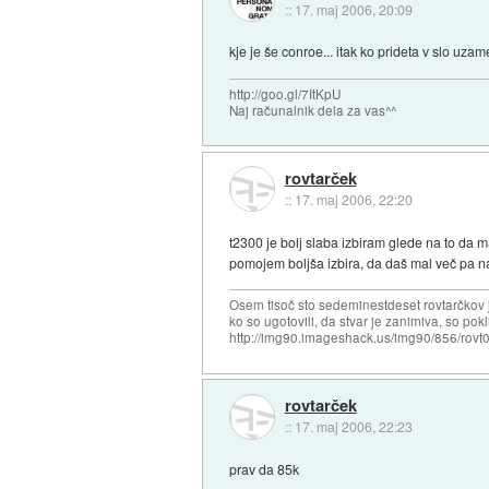
::
17. maj 2006, 20:09
kje je še conroe... itak ko prideta v slo uza
http://goo.gl/7ItKpU
Naj računalnik dela za vas^^
rovtarček
::
17. maj 2006, 22:20
t2300 je bolj slaba izbiram glede na to da ma
pomojem boljša izbira, da daš mal več pa n
Osem tisoč sto sedeminestdeset rovtarčkov je
ko so ugotovili, da stvar je zanimiva, so pok
http://img90.imageshack.us/img90/856/rovt0
rovtarček
::
17. maj 2006, 22:23
prav da 85k