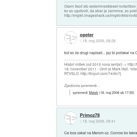
Osem tisoč sto sedeminestdeset rovtarčkov je
ko so ugotovili, da stvar je zanimiva, so pok
http://img90.imageshack.us/img90/856/rovt0
opeter
::
18. maj 2006, 08:28
kot so že drugi napisali... jaz bi počakal n
Hrabri mišek (od 2015 nova serija!) -> http:/
18. november 2011 - Umrl je Mark Hall, "oč
RTVSLO: http://tinyurl.com/74r9n7j
Zgodovina sprememb…
spremenil:
Matek
(
18. maj 2006 ob 17:55
)
Primoz78
::
18. maj 2006, 08:41
Ce bos cakal na Merom oz. Conroe bo takrat 