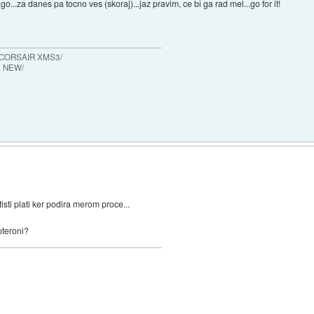
o...za danes pa tocno ves (skoraj)...jaz pravim, ce bi ga rad mel...go for it!
 CORSAIR XMS3/
0 NEW/
isti plati ker podira merom proce...
pteroni?