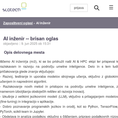
☰
Zaposlitveni oglasi
»
AI inženir
AI inženir -- brisan oglas
objavljeno
::
9. jun 2025 ob 15:31
Opis delovnega mesta
Iščemo AI inženirja (m/ž), ki se bo pridružil naši AI & HPC ekipi ter prispeval k
raziskavam in razvoju na področju umetne inteligence. Delo in s tem tudi
pričakovanja glede znanja vključujejo:
- Razvoj, testiranje in uporaba modelov strojnega učenja, vključno z globokim
učenjem in naprednimi algoritmi.
- Raziskovanje novih metod in pristopov na področju umetne inteligence, z
namenom izboljšanja obstoječih rešitev ali razvoja inovacij.
- Izkušnje z velikimi jezikovnimi modeli (LLM), vključno s prilagajanjem modelov
(fine-tuning) in integracijo v aplikacije.
- Dobro poznavanje programskih jezikov in orodij, kot so Python, TensorFlow,
PyTorch, scikit-learn in Jupyter.
- Obdelava in analiza podatkov, vključno s čiščenjem, pripravo podatkovnih nizov