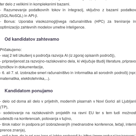
ter delo z velikimi in kompleksnimi bazami.
- Razumevanje podatkovnih tokov in integracij, vključno z bazami podatkov
(SQL/NoSQL) in API-ji.
- Bonus: Uporaba visokozmogljivega računalništva (HPC) za treniranje in
optimizacijo zahtevnih modelov umetne inteligence.
Od kandidatov zahtevamo
Pričakujemo:
- vsaj 2 leti izkušenj s področja razvoja AI (iz zgoraj opisanih področij),
- pripravljenost za razvojno-raziskovalno dela, ki vključuje študij literature, pripravo
izročkov in dokumentacije,
- 6. ali 7. st. izobrazbe smeri računalništvo in informatika ali sorodnih področij (npr.
matematika, elektrotehnika,...).
Kandidatom ponujamo
- delo od doma ali delo v prijetnih, modernih pisarnah v Novi Gorici ali Ljubljani
(TP),
- sodelovanje na raziskovalnih projektih na ravni EU ter s tem tudi možnost
udeležb na konferencah, potovanja v tujino,
- širok nabor in podpora pri izobraževanjih (mednarodne konference, tečaji, interni
prenos znanja),
- več o tem, da je pri nas lepo si lahko prebereš tu: https://www.arctur.si/en/careers/