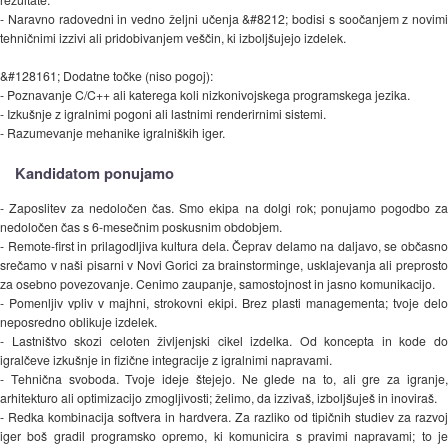
- Naravno radovedni in vedno željni učenja &#8212; bodisi s soočanjem z novimi
tehničnimi izzivi ali pridobivanjem veščin, ki izboljšujejo izdelek.
&#128161; Dodatne točke (niso pogoj):
- Poznavanje C/C++ ali katerega koli nizkonivojskega programskega jezika.
- Izkušnje z igralnimi pogoni ali lastnimi renderirnimi sistemi.
- Razumevanje mehanike igralniških iger.
Kandidatom ponujamo
- Zaposlitev za nedoločen čas. Smo ekipa na dolgi rok; ponujamo pogodbo za
nedoločen čas s 6-mesečnim poskusnim obdobjem.
- Remote-first in prilagodljiva kultura dela. Čeprav delamo na daljavo, se občasno
srečamo v naši pisarni v Novi Gorici za brainstorminge, usklajevanja ali preprosto
za osebno povezovanje. Cenimo zaupanje, samostojnost in jasno komunikacijo.
- Pomenljiv vpliv v majhni, strokovni ekipi. Brez plasti managementa; tvoje delo
neposredno oblikuje izdelek.
- Lastništvo skozi celoten življenjski cikel izdelka. Od koncepta in kode do
igralčeve izkušnje in fizične integracije z igralnimi napravami.
- Tehnična svoboda. Tvoje ideje štejejo. Ne glede na to, ali gre za igranje,
arhitekturo ali optimizacijo zmogljivosti; želimo, da izzivaš, izboljšuješ in inoviraš.
- Redka kombinacija softvera in hardvera. Za razliko od tipičnih studiev za razvoj
iger boš gradil programsko opremo, ki komunicira s pravimi napravami; to je