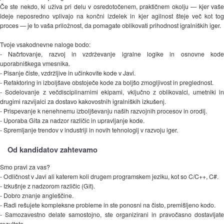
Če ste nekdo, ki uživa pri delu v osredotočenem, praktičnem okolju — kjer vaše
ideje neposredno vplivajo na končni izdelek in kjer agilnost šteje več kot tog
proces — je to vaša priložnost, da pomagate oblikovati prihodnost igralniških iger.
Tvoje vsakodnevne naloge bodo:
- Načrtovanje, razvoj in vzdrževanje igralne logike in osnovne kode
uporabniškega vmesnika.
- Pisanje čiste, vzdržljive in učinkovite kode v Javi.
- Refaktoring in izboljšave obstoječe kode za boljšo zmogljivost in preglednost.
- Sodelovanje z večdisciplinarnimi ekipami, vključno z oblikovalci, umetniki in
drugimi razvijalci za dostavo kakovostnih igralniških izkušenj.
- Prispevanje k nenehnemu izboljševanju naših razvojnih procesov in orodij.
- Uporaba Gita za nadzor različic in upravljanje kode.
- Spremljanje trendov v industriji in novih tehnologij v razvoju iger.
Od kandidatov zahtevamo
Smo pravi za vas?
- Odličnost v Javi ali katerem koli drugem programskem jeziku, kot so C/C++, C#.
- Izkušnje z nadzorom različic (Git).
- Dobro znanje angleščine.
- Radi rešujete kompleksne probleme in ste ponosni na čisto, premišljeno kodo.
- Samozavestno delate samostojno, ste organizirani in pravočasno dostavljate
rezultate.