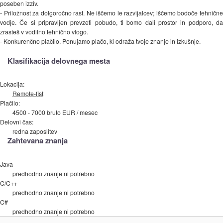
poseben izziv.
- Priložnost za dolgoročno rast. Ne iščemo le razvijalcev; iščemo bodoče tehnične
vodje. Če si pripravljen prevzeti pobudo, ti bomo dali prostor in podporo, da
zrasteš v vodilno tehnično vlogo.
- Konkurenčno plačilo. Ponujamo plačo, ki odraža tvoje znanje in izkušnje.
Klasifikacija delovnega mesta
Lokacija:
Remote-fist
Plačilo:
4500 - 7000 bruto EUR / mesec
Delovni čas:
redna zaposlitev
Zahtevana znanja
Java
predhodno znanje ni potrebno
C/C++
predhodno znanje ni potrebno
C#
predhodno znanje ni potrebno