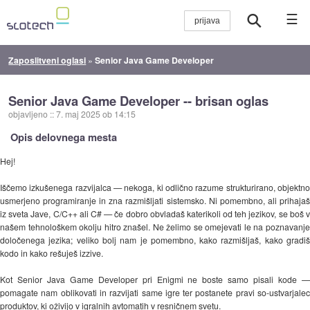
☰
Zaposlitveni oglasi
»
Senior Java Game Developer
Senior Java Game Developer -- brisan oglas
objavljeno
::
7. maj 2025 ob 14:15
Opis delovnega mesta
Hej!
Iščemo izkušenega razvijalca — nekoga, ki odlično razume strukturirano, objektno
usmerjeno programiranje in zna razmišljati sistemsko. Ni pomembno, ali prihajaš
iz sveta Jave, C/C++ ali C# — če dobro obvladaš katerikoli od teh jezikov, se boš v
našem tehnološkem okolju hitro znašel. Ne želimo se omejevati le na poznavanje
določenega jezika; veliko bolj nam je pomembno, kako razmišljaš, kako gradiš
kodo in kako rešuješ izzive.
Kot Senior Java Game Developer pri Enigmi ne boste samo pisali kode —
pomagate nam oblikovati in razvijati same igre ter postanete pravi so-ustvarjalec
produktov, ki oživijo v igralnih avtomatih v resničnem svetu.