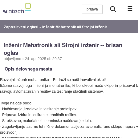
☰
Zaposlitveni oglasi
»
Inženir Mehatronik ali Strojni inženir
Inženir Mehatronik ali Strojni inženir -- brisan
oglas
objavljeno
::
24. apr 2025 ob 20:37
Opis delovnega mesta
Razvojni inženir mehatronike – Pridruži se naši inovativni ekipi!
Iščemo razvojnega inženirja mehatronike, ki bo okrepil našo ekipo in prispeval k
razvoju avtomatiziranih rešitev za testiranje plačilnih sistemov.
Tvoje naloge bodo:
- Načrtovanje, izdelava in testiranje prototipov.
- Priprava, izbira in testiranje tehničnih rešitev.
- Stroškovno, materialno in terminsko načrtovanje dela.
- Zagotavljanje ažurne tehnične dokumentacije za avtomatizirane sklope naprav v
proizvodnji.
- Komunikacija in usklajevanje z dobavitelji glede materialov in procesov.