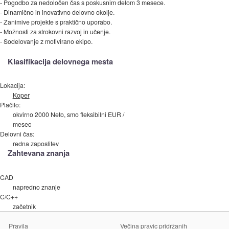
- Pogodbo za nedoločen čas s poskusnim delom 3 mesece.
- Dinamično in inovativno delovno okolje.
- Zanimive projekte s praktično uporabo.
- Možnosti za strokovni razvoj in učenje.
- Sodelovanje z motivirano ekipo.
Klasifikacija delovnega mesta
Lokacija:
Koper
Plačilo:
okvirno 2000 Neto, smo fleksibilni EUR /
mesec
Delovni čas:
redna zaposlitev
Zahtevana znanja
CAD
napredno znanje
C/C++
začetnik
Pravila
Večina pravic pridržanih