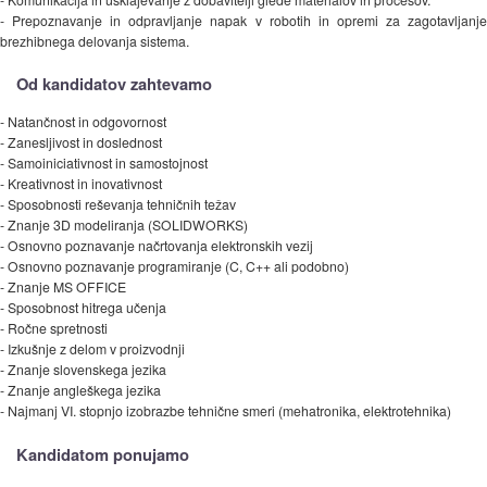
- Prepoznavanje in odpravljanje napak v robotih in opremi za zagotavljanje
brezhibnega delovanja sistema.
Od kandidatov zahtevamo
- Natančnost in odgovornost
- Zanesljivost in doslednost
- Samoiniciativnost in samostojnost
- Kreativnost in inovativnost
- Sposobnosti reševanja tehničnih težav
- Znanje 3D modeliranja (SOLIDWORKS)
- Osnovno poznavanje načrtovanja elektronskih vezij
- Osnovno poznavanje programiranje (C, C++ ali podobno)
- Znanje MS OFFICE
- Sposobnost hitrega učenja
- Ročne spretnosti
- Izkušnje z delom v proizvodnji
- Znanje slovenskega jezika
- Znanje angleškega jezika
- Najmanj VI. stopnjo izobrazbe tehnične smeri (mehatronika, elektrotehnika)
Kandidatom ponujamo