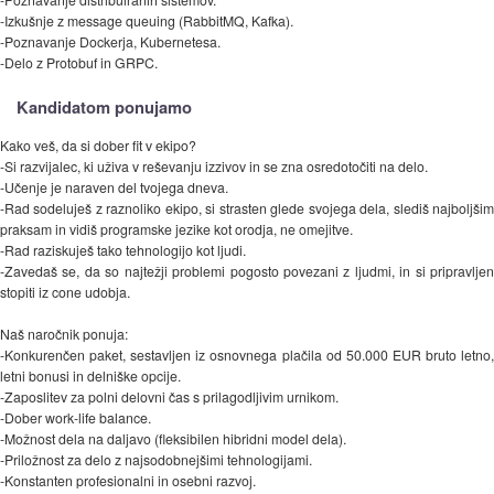
-Izkušnje z message queuing (RabbitMQ, Kafka).
-Poznavanje Dockerja, Kubernetesa.
-Delo z Protobuf in GRPC.
Kandidatom ponujamo
Kako veš, da si dober fit v ekipo?
-Si razvijalec, ki uživa v reševanju izzivov in se zna osredotočiti na delo.
-Učenje je naraven del tvojega dneva.
-Rad sodeluješ z raznoliko ekipo, si strasten glede svojega dela, slediš najboljšim
praksam in vidiš programske jezike kot orodja, ne omejitve.
-Rad raziskuješ tako tehnologijo kot ljudi.
-Zavedaš se, da so najtežji problemi pogosto povezani z ljudmi, in si pripravljen
stopiti iz cone udobja.
Naš naročnik ponuja:
-Konkurenčen paket, sestavljen iz osnovnega plačila od 50.000 EUR bruto letno,
letni bonusi in delniške opcije.
-Zaposlitev za polni delovni čas s prilagodljivim urnikom.
-Dober work-life balance.
-Možnost dela na daljavo (fleksibilen hibridni model dela).
-Priložnost za delo z najsodobnejšimi tehnologijami.
-Konstanten profesionalni in osebni razvoj.