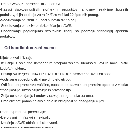
-Delo z AWS, Kubernetes, in GitLab CI.
-Razvoj visokozmogljivih storitev in produktov na osnovi real-time športnih
podatkov, ki jih podjetje zbira 24/7 za več kot 30 športnih panog.
-Sodelovanje pri izbiri in uporabi novih tehnologij.
-Sodelovanje pri aktivnem izkoriščanju z AWS.
-Pridobivanje poglobljenih strokovnih znanj na področju tehnologij športnih
podatkov.
Od kandidatov zahtevamo
Ključne kvalitifikacije:
-Izkušnje z objektno usmerjenim programiranjem, idealno v Javi in načeli čiste
kode/arhitekture.
-Pristop &#187;test-first&#171; (ATDD/TDD) in zavezanost kvaliteti kode.
-Vodstvene sposobnosti, ki navdihujejo ekipo.
-Odlične programerske veščine, sposobnost razvoja programske opreme z visoko
zmogljivostjo, razpoložljivostjo in pretočnostjo.
-Želja po spremljanju trendov v razvoju programske opreme.
-Proaktivnost, ponos na svoje delo in vztrajnost pri doseganju ciljev.
Dodano prednost predstavlja:
-Delo v agilnih razvojnih ekipah.
-Izkušnje z AWS oblačnimi storitvami.
-Poznavanje distribuiranih sistemov.