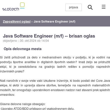
☰
Zaposlitveni oglasi
»
Java Software Engineer (m/f)
Java Software Engineer (m/f) -- brisan oglas
objavljeno
::
30. okt 2024 ob 14:04
Opis delovnega mesta
Si želiš priložnosti za delo v mednarodnem okolju v podjetju, ki je vodilni na
področju športne analitike in digitalnih športnih vsebin? Imaš željo se pridružiti
ekipi, ki je osredotočena na gradnjo lastnih rešitev s pomočjo naprednih
inženirskih praks?
Naš naročnik v svoje vrste vabi izkušene inženirje, ki bodo postali del Core Java
ekipe, ki skrbi in upravlja stavne storitve, temelječe na naprednih matematičnih
modelih, ter omogočajo uporabnikom enostaven nadzor nad stavami prek spletnih
vmesnikov.
Glavne delovne naloge obsegajo:
-Uporabo ATDD/BDD pristopov pri vsakodnevnem delu.