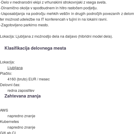
-Delo v mednarodni ekipi z vrhunskimi strokovnjaki z vsega sveta.
-Dinamično okolje v spodbudnem in hitro rastočem podjetju.
-Usposabljanja na področju mehkih veščin in drugih področjih povezanih z delom
ter možnost udeležbe na IT konferencah v tujini in na lokalni ravni.
-Zagotovljeno parkirno mesto.
Lokacija: Ljubljana z možnostjo dela na daljavo (hibridni model dela).
Klasifikacija delovnega mesta
Lokacija:
Ljubljana
Plačilo:
4160 (bruto) EUR / mesec
Delovni čas:
redna zaposlitev
Zahtevana znanja
AWS
napredno znanje
Kubernetes
napredno znanje
GitLab CI