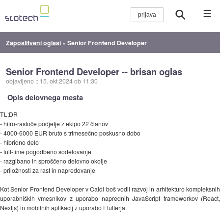
☰
Zaposlitveni oglasi
»
Senior Frontend Developer
Senior Frontend Developer -- brisan oglas
objavljeno
::
15. okt 2024 ob 11:30
Opis delovnega mesta
TL;DR
- hitro-rastoče podjetje z ekipo 22 članov
- 4000-6000 EUR bruto s trimesečno poskusno dobo
- hibridno delo
- full-time pogodbeno sodelovanje
- razgibano in sproščeno delovno okolje
- priložnosti za rast in napredovanje
Kot Senior Frontend Developer v Caldi boš vodil razvoj in arhitekturo kompleksnih
uporabniških vmesnikov z uporabo naprednih JavaScript frameworkov (React,
Nextjs) in mobilnih aplikacij z uporabo Flutterja.