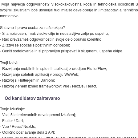
Tvoja največja odgovornost? Visokokakovostna koda in tehnološka odličnost! S
svojimi izkušnjami boš usmerjal tudi mlajše developerje in jim zagotavljal tehnično
mentorstvo.
Si ravno ti prava oseba za našo ekipo?
- Si ambiciozen, imaš visoke cilje in neustavljivo željo po uspehu;
- Rad prevzameš odgovornost in svoje delo opraviš korektno;
- Z izzivi se soočaš s pozitivnim odnosom;
- Ceniš sodelovanje in si pripravljen prispevati k skupnemu uspehu ekipe.
Tvoji izzivi:
- Razvijanje mobilnih in spletnih aplikacij z orodjem FlutterFlow;
- Razvijanje spletnih aplikacij v orodju WeWeb;
- Razvoj s Flutter-jem in Dart-om;
- Razvoj v enem izmed frameworkov: Vue / NextJs / React.
Od kandidatov zahtevamo
Tvoje izkušnje:
- Vsaj 5 let relevantnih development izkušenj;
- Flutter / Dart;
- Vue / React/ NextJs;
- Odlično poznavanje dela z API;
- Bonus, če si že delal s FlutterFlowom, WeWebom in Supabase-om ali Firebase-