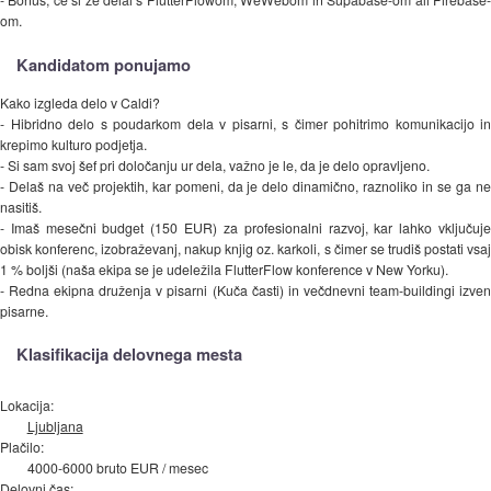
om.
Kandidatom ponujamo
Kako izgleda delo v Caldi?
- Hibridno delo s poudarkom dela v pisarni, s čimer pohitrimo komunikacijo in
krepimo kulturo podjetja.
- Si sam svoj šef pri določanju ur dela, važno je le, da je delo opravljeno.
- Delaš na več projektih, kar pomeni, da je delo dinamično, raznoliko in se ga ne
nasitiš.
- Imaš mesečni budget (150 EUR) za profesionalni razvoj, kar lahko vključuje
obisk konferenc, izobraževanj, nakup knjig oz. karkoli, s čimer se trudiš postati vsaj
1 % boljši (naša ekipa se je udeležila FlutterFlow konference v New Yorku).
- Redna ekipna druženja v pisarni (Kuča časti) in večdnevni team-buildingi izven
pisarne.
Klasifikacija delovnega mesta
Lokacija:
Ljubljana
Plačilo:
4000-6000 bruto EUR / mesec
Delovni čas: