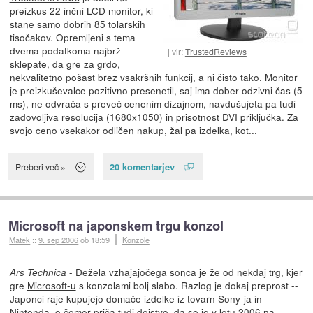
preizkus 22 inčni LCD monitor, ki
stane samo dobrih 85 tolarskih
tisočakov. Opremljeni s tema
dvema podatkoma najbrž
vir:
TrustedReviews
sklepate, da gre za grdo,
nekvalitetno pošast brez vsakršnih funkcij, a ni čisto tako. Monitor
je preizkuševalce pozitivno presenetil, saj ima dober odzivni čas (5
ms), ne odvrača s preveč cenenim dizajnom, navdušujeta pa tudi
zadovoljiva resolucija (1680x1050) in prisotnost DVI priključka. Za
svojo ceno vsekakor odličen nakup, žal pa izdelka, kot...
20 komentarjev
Preberi več »
Microsoft na japonskem trgu konzol
Matek
::
9. sep 2006
ob 18:59
Konzole
- Dežela vzhajajočega sonca je že od nekdaj trg, kjer
Ars Technica
gre
Microsoft-u
s konzolami bolj slabo. Razlog je dokaj preprost --
Japonci raje kupujejo domače izdelke iz tovarn Sony-ja in
Nintenda, o čemer priča tudi dejstvo, da se je v letu 2006 na