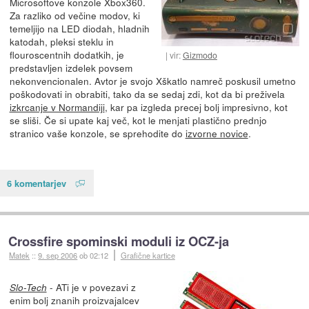
Microsoftove konzole Xbox360.
Za razliko od večine modov, ki
temeljijo na LED diodah, hladnih
katodah, pleksi steklu in
flouroscentnih dodatkih, je
vir:
Gizmodo
predstavljen izdelek povsem
nekonvencionalen. Avtor je svojo Xškatlo namreč poskusil umetno
poškodovati in obrabiti, tako da se sedaj zdi, kot da bi preživela
izkrcanje v Normandiji
, kar pa izgleda precej bolj impresivno, kot
se sliši. Če si upate kaj več, kot le menjati plastično prednjo
stranico vaše konzole, se sprehodite do
izvorne novice
.
6 komentarjev
Crossfire spominski moduli iz OCZ-ja
Matek
::
9. sep 2006
ob 02:12
Grafične kartice
- ATi je v povezavi z
Slo-Tech
enim bolj znanih proizvajalcev