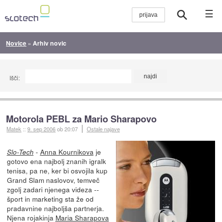
☰
Novice
»
Arhiv novic
Išči:
Motorola PEBL za Mario Sharapovo
Matek
::
9. sep 2006
ob 20:07
Ostale najave
-
Anna Kournikova
je
Slo-Tech
gotovo ena najbolj znanih igralk
tenisa, pa ne, ker bi osvojila kup
Grand Slam naslovov, temveč
zgolj zadari njenega videza --
šport in marketing sta že od
pradavnine najboljša partnerja.
Njena rojakinja
Maria Sharapova