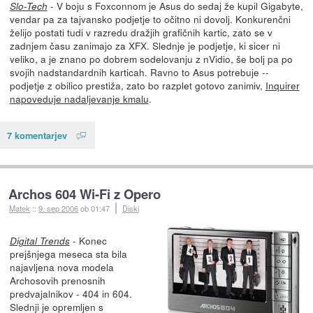
- V boju s Foxconnom je Asus do sedaj že kupil Gigabyte,
Slo-Tech
vendar pa za tajvansko podjetje to očitno ni dovolj. Konkurenčni
želijo postati tudi v razredu dražjih grafičnih kartic, zato se v
zadnjem času zanimajo za XFX. Slednje je podjetje, ki sicer ni
veliko, a je znano po dobrem sodelovanju z nVidio, še bolj pa po
svojih nadstandardnih karticah. Ravno to Asus potrebuje --
podjetje z obilico prestiža, zato bo razplet gotovo zanimiv,
Inquirer
napoveduje nadaljevanje kmalu
.
7 komentarjev
Archos 604 Wi-Fi z Opero
Matek
::
9. sep 2006
ob 01:47
Diski
- Konec
Digital Trends
prejšnjega meseca sta bila
najavljena nova modela
Archosovih prenosnih
predvajalnikov - 404 in 604.
Slednji je opremljen s