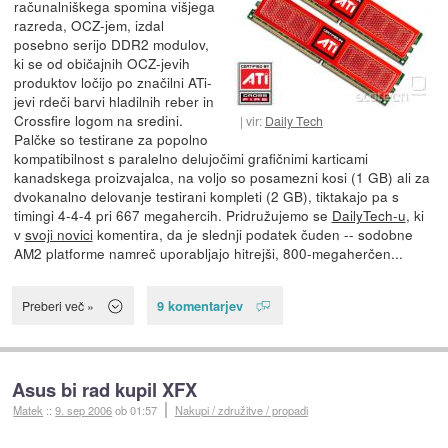
računalniškega spomina višjega
razreda, OCZ-jem, izdal
posebno serijo DDR2 modulov,
ki se od običajnih OCZ-jevih
produktov ločijo po značilni ATi-
jevi rdeči barvi hladilnih reber in
Crossfire logom na sredini.
vir:
Daily Tech
Palčke so testirane za popolno
kompatibilnost s paralelno delujočimi grafičnimi karticami
kanadskega proizvajalca, na voljo so posamezni kosi (1 GB) ali za
dvokanalno delovanje testirani kompleti (2 GB), tiktakajo pa s
timingi 4-4-4 pri 667 megahercih. Pridružujemo se
DailyTech-u
, ki
v
svoji novici
komentira, da je slednji podatek čuden -- sodobne
AM2 platforme namreč uporabljajo hitrejši, 800-megaherčen...
9 komentarjev
Preberi več »
Asus bi rad kupil XFX
Matek
::
9. sep 2006
ob 01:57
Nakupi / združitve / propadi