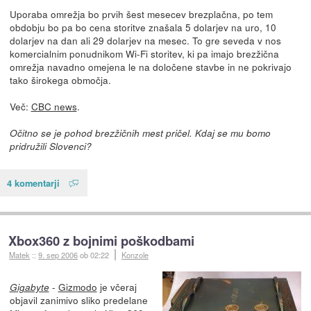
Uporaba omrežja bo prvih šest mesecev brezplačna, po tem
obdobju bo pa bo cena storitve znašala 5 dolarjev na uro, 10
dolarjev na dan ali 29 dolarjev na mesec. To gre seveda v nos
komercialnim ponudnikom Wi-Fi storitev, ki pa imajo brezžična
omrežja navadno omejena le na določene stavbe in ne pokrivajo
tako širokega območja.
Več:
CBC news
.
Očitno se je pohod brezžičnih mest pričel. Kdaj se mu bomo
pridružili Slovenci?
4 komentarji
Xbox360 z bojnimi poškodbami
Matek
::
9. sep 2006
ob 02:22
Konzole
-
Gizmodo
je včeraj
Gigabyte
objavil zanimivo sliko predelane