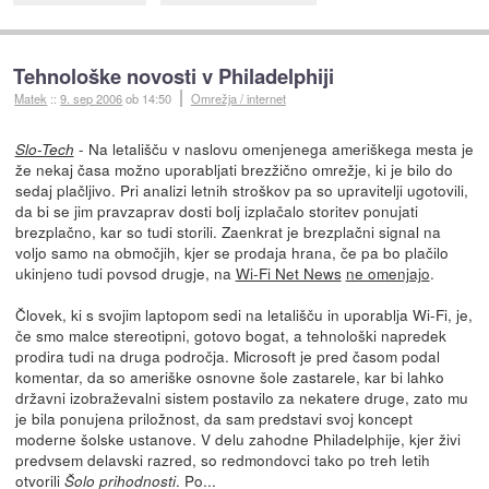
Tehnološke novosti v Philadelphiji
Matek
::
9. sep 2006
ob 14:50
Omrežja / internet
- Na letališču v naslovu omenjenega ameriškega mesta je
Slo-Tech
že nekaj časa možno uporabljati brezžično omrežje, ki je bilo do
sedaj plačljivo. Pri analizi letnih stroškov pa so upravitelji ugotovili,
da bi se jim pravzaprav dosti bolj izplačalo storitev ponujati
brezplačno, kar so tudi storili. Zaenkrat je brezplačni signal na
voljo samo na območjih, kjer se prodaja hrana, če pa bo plačilo
ukinjeno tudi povsod drugje, na
Wi-Fi Net News
ne omenjajo
.
Človek, ki s svojim laptopom sedi na letališču in uporablja Wi-Fi, je,
če smo malce stereotipni, gotovo bogat, a tehnološki napredek
prodira tudi na druga področja. Microsoft je pred časom podal
komentar, da so ameriške osnovne šole zastarele, kar bi lahko
državni izobraževalni sistem postavilo za nekatere druge, zato mu
je bila ponujena priložnost, da sam predstavi svoj koncept
moderne šolske ustanove. V delu zahodne Philadelphije, kjer živi
predvsem delavski razred, so redmondovci tako po treh letih
otvorili
. Po...
Šolo prihodnosti