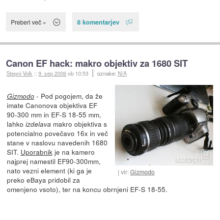
8 komentarjev
Preberi več »
Canon EF hack: makro objektiv za 1680 SIT
Stepni Volk
::
9. sep 2006
ob 10:53
oznake:
N/A
- Pod pogojem, da že
Gizmodo
imate Canonova objektiva EF
90-300 mm in EF-S 18-55 mm,
lahko
makro objektiva s
izdelava
potencialno povečavo 16x in več
stane v naslovu navedenih 1680
SIT.
Uporabnik
je na kamero
najprej namestil EF90-300mm,
nato vezni element (ki ga je
vir:
Gizmodo
preko eBaya pridobil za
omenjeno vsoto), ter na koncu obrnjeni EF-S 18-55.