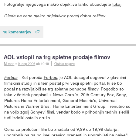
Fotografije njegovega makro objektiva lahko občudujete
tukaj
.
Glede na ceno makro objektivov precej dobra rešitev.
18 komentarjev
AOL vstopil na trg spletne prodaje filmov
M-man
::
9. sep 2006
ob 10:49
Ostale najave
- Kot poroča
Forbes
, je AOL dosegel dogovor z glavnimi
Forbes
filmskimi studiji in s tem postal prvi večji
spletni portal
, ki se bo
podal na razvijajoči se trg spletne ponudbe filmov. Pogodbo so
tako v četrtek podpisali z News Corp.'s, 20th Century Fox, Sony,
Pictures Home Entertainment, General Electric's, Universal
Pictures in Warner Bros.' Home Entertainment Group. Trenutno so
na voljo zgolj Sonyevi filmi, vendar bodo v prihodnjih tednih sledili
tudi izdelki ostalih družb.
Cena za pretočeni film bo znašala od 9,99 do 19,99 dolarja,
uporabnik pa ga bo imel pravico prenesti in uporabljati na največ