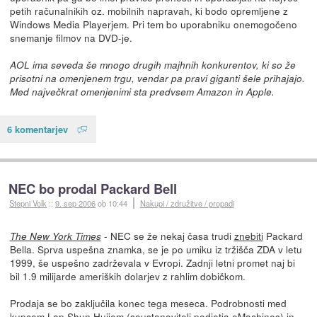
petih računalnikih oz. mobilnih napravah, ki bodo opremljene z
Windows Media Playerjem. Pri tem bo uporabniku onemogočeno
snemanje filmov na DVD-je.
AOL ima seveda še mnogo drugih majhnih konkurentov, ki so že
prisotni na omenjenem trgu, vendar pa pravi giganti šele prihajajo.
Med največkrat omenjenimi sta predvsem Amazon in Apple.
6 komentarjev
NEC bo prodal Packard Bell
Stepni Volk
::
9. sep 2006
ob 10:44
Nakupi / združitve / propadi
- NEC se že nekaj časa trudi
znebiti
Packard
The New York Times
Bella. Sprva uspešna znamka, se je po umiku iz tržišča ZDA v letu
1999, še uspešno zadrževala v Evropi. Zadnji letni promet naj bi
bil 1.9 milijarde ameriških dolarjev z rahlim dobičkom.
Prodaja se bo zaključila konec tega meseca. Podrobnosti med
kupcem
Lap Shun Hui
jem (soustanovitelj podjetja
eMachines
) in