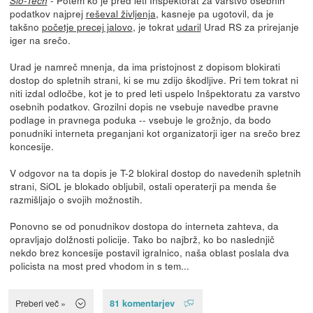
- Potem ko je pred leti Inšpektorat za varstvo osebnih
Slo-Tech
podatkov najprej
reševal življenja
, kasneje pa ugotovil, da je
takšno
početje precej jalovo
, je tokrat
udaril
Urad RS za prirejanje
iger na srečo.
Urad je namreč mnenja, da ima pristojnost z dopisom blokirati
dostop do spletnih strani, ki se mu zdijo škodljive. Pri tem tokrat ni
niti izdal odločbe, kot je to pred leti uspelo Inšpektoratu za varstvo
osebnih podatkov. Grozilni dopis ne vsebuje navedbe pravne
podlage in pravnega poduka -- vsebuje le grožnjo, da bodo
ponudniki interneta preganjani kot organizatorji iger na srečo brez
koncesije.
V odgovor na ta dopis je T-2 blokiral dostop do navedenih spletnih
strani, SiOL je blokado obljubil, ostali operaterji pa menda še
razmišljajo o svojih možnostih.
Ponovno se od ponudnikov dostopa do interneta zahteva, da
opravljajo dolžnosti policije. Tako bo najbrž, ko bo naslednjič
nekdo brez koncesije postavil igralnico, naša oblast poslala dva
policista na most pred vhodom in s tem...
81 komentarjev
Preberi več »