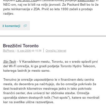
NEC-om, naj ne bi bili na voljo javnosti. Za Packard Bell bo to že
peta reinkarnacija v ZDA. Prvič so leta 1930 začeli s prodajo
radijev.
3 komentarji
Brezžični Toronto
BluPhenix
::
9. sep 2006
ob 10:38
Omrežja / internet
- V Kanadskem mestu, Torontu, so v sredo splavili prvi
Slo-Tech
del Wi-Fi omrežja, ki ga gradi podjetje Toronto Hydro Telecom,
katerega lastnik je mesto samo.
Trenutno je omrežje usposobljeno le v finančnem delu centra
mesta, do decembra pa načrtujejo, da bo omrežje pokrivalo že
šest kvadratnih kilometrov mestnega jedra in tako pokrivalo
finančni center, dve univerzi ter občinske stavbe. Omrežje
uporablja sistem dostopnih točk ("hot-spots"), katere so montirali
kar na svetilke ulične razsvetljave.