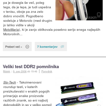
pa je dosegla še več, poleg
tega, da je lepa, je tudi uspešna
v tenisu, oboje pa zna zelo
dobro vnovčiti. Pogodbeno
sodeluje z Motorolo (med drugim
jo lahko vidite v akciji
MotoMaria
), ki je zanjo oblikovala posebno serijo enega najlepših
Motorolinih...
7 komentarjev
Preberi več »
Veliki test DDR2 pomnilnika
Matek
::
9. sep 2006
ob 19:46
Pomnilnik
- Takoimenovani
Slo-Tech
testi, v katerih
roundup
preizkuševalci v enakih pogojih
primerjajo enake proizvode
različnih znamk, so eni najbolj
dobrodošlih in so v veliko pomoč