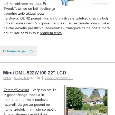
pri morebitnem nakupu. Pri
TweakTown
so se lotili testiranja
trenutno zelo aktualnega
hardvera, DDR2 pomnilnika, da bi našli tiste izdelke, ki so najbolj
prijazni navijalcem. V vzporednem testu so se znašle pomnilniške
palčke devetih prestižnih izdelovalcev, zmagovalca pa boste morali
odkriti kar sami in to z
branjem testa
.
15 komentarjev
Mirai DML-522W100 22" LCD
Matek
::
9. sep 2006
ob 19:34
Zasloni / projektorji / ...
- Verjetno ste že
TrustedReviews
iz generičnega modela in
neznane znamke v naslovu
razbrali, da gre za poceni no-
name izdelek -- in niste se motili.
TrustedReviews
je dobil na