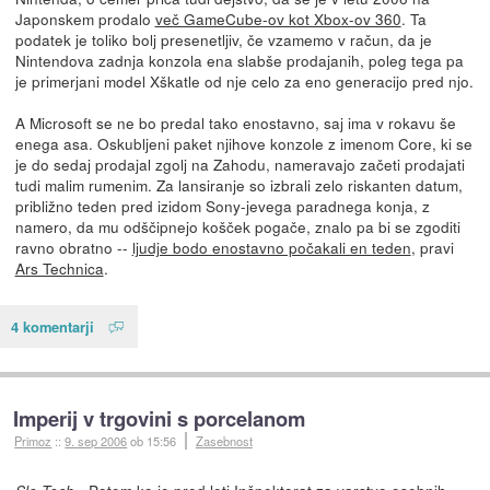
Japonskem prodalo
več GameCube-ov kot Xbox-ov 360
. Ta
podatek je toliko bolj presenetljiv, če vzamemo v račun, da je
Nintendova zadnja konzola ena slabše prodajanih, poleg tega pa
je primerjani model Xškatle od nje celo za eno generacijo pred njo.
A Microsoft se ne bo predal tako enostavno, saj ima v rokavu še
enega asa. Oskubljeni paket njihove konzole z imenom Core, ki se
je do sedaj prodajal zgolj na Zahodu, nameravajo začeti prodajati
tudi malim rumenim. Za lansiranje so izbrali zelo riskanten datum,
približno teden pred izidom Sony-jevega paradnega konja, z
namero, da mu odščipnejo košček pogače, znalo pa bi se zgoditi
ravno obratno --
ljudje bodo enostavno počakali en teden
, pravi
Ars Technica
.
4 komentarji
Imperij v trgovini s porcelanom
Primoz
::
9. sep 2006
ob 15:56
Zasebnost