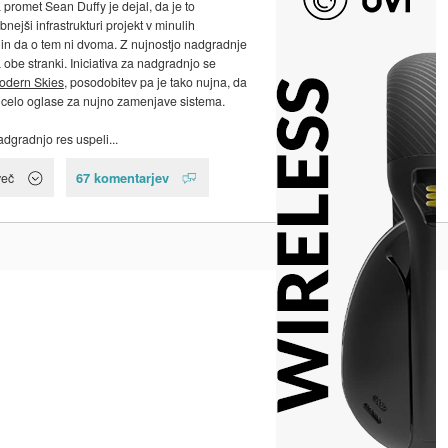
 promet Sean Duffy je dejal, da je to
ejši infrastrukturi projekt v minulih
h in da o tem ni dvoma. Z nujnostjo nadgradnje
a obe stranki. Iniciativa za nadgradnjo se
odern Skies
, posodobitev pa je tako nujna, da
 celo oglase za nujno zamenjave sistema.
adgradnjo res uspeli...
67 komentarjev
več
Na vrh ^