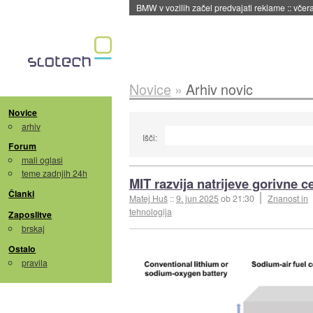
BMW v vozilih začel predvajati reklame
::
včera
Novice
»
Arhiv novic
Novice
arhiv
Išči:
Forum
mali oglasi
teme zadnjih 24h
MIT razvija natrijeve gorivne ce
Članki
Matej Huš
::
9. jun 2025
ob 21:30
Znanost in
tehnologija
Zaposlitve
brskaj
Ostalo
pravila