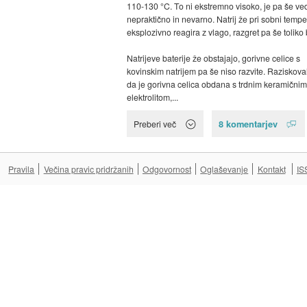
110-130 °C. To ni ekstremno visoko, je pa še ve
nepraktično in nevarno. Natrij že pri sobni tempe
eksplozivno reagira z vlago, razgret pa še toliko 
Natrijeve baterije že obstajajo, gorivne celice s
kovinskim natrijem pa še niso razvite. Raziskovalc
da je gorivna celica obdana s trdnim keramičnim
elektrolitom,...
8 komentarjev
Preberi več
Pravila
Večina pravic pridržanih
Odgovornost
Oglaševanje
Kontakt
IS