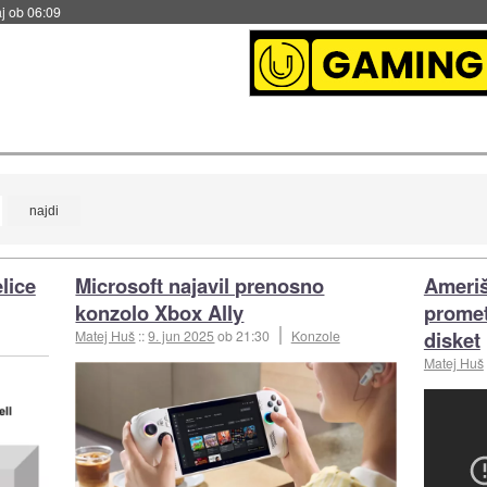
j ob 06:09
lice
Microsoft najavil prenosno
Ameriš
konzolo Xbox Ally
promet
disket
Matej Huš
::
9. jun 2025
ob 21:30
Konzole
Matej Huš