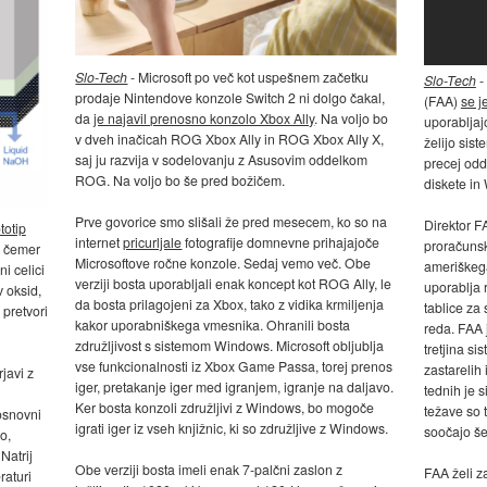
Slo-Tech
- Microsoft po več kot uspešnem začetku
Slo-Tech
-
prodaje Nintendove konzole Switch 2 ni dolgo čakal,
(FAA)
se j
da
je najavil prenosno konzolo Xbox Ally
. Na voljo bo
uporabljaj
v dveh inačicah ROG Xbox Ally in ROG Xbox Ally X,
želijo sist
saj ju razvija v sodelovanju z Asusovim oddelkom
precej odd
ROG. Na voljo bo še pred božičem.
diskete in
Prve govorice smo slišali že pred mesecem, ko so na
Direktor F
totip
internet
pricurljale
fotografije domnevne prihajajoče
proračuns
 o čemer
Microsoftove ročne konzole. Sedaj vemo več. Obe
ameriškega
ni celici
verziji bosta uporabljali enak koncept kot ROG Ally, le
uporablja 
v oksid,
da bosta prilagojeni za Xbox, tako z vidika krmiljenja
tablice za 
pretvori
kakor uporabniškega vmesnika. Ohranili bosta
reda. FAA 
združljivost s sistemom Windows. Microsoft obljublja
tretjina s
vse funkcionalnosti iz Xbox Game Passa, torej prenos
zastarelih 
javi z
iger, pretakanje iger med igranjem, igranje na daljavo.
tednih je s
Ker bosta konzoli združljivi z Windows, bo mogoče
težave so 
osnovni
igrati iger iz vseh knjižnic, ki so združljive z Windows.
soočajo še
o,
Natrij
Obe verziji bosta imeli enak 7-palčni zaslon z
FAA želi za
raturi