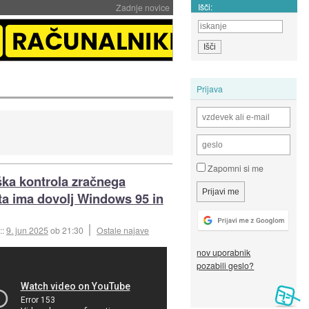
Išči:
Zadnje novice
Prijava
Zapomni si me
ka kontrola zračnega
a ima dovolj Windows 95 in
::
9. jun 2025
ob 21:30
Ostale najave
nov uporabnik
pozabili geslo?