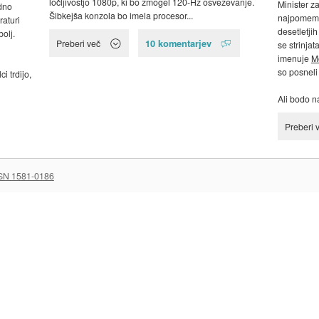
ločljivostjo 1080p, ki bo zmogel 120-Hz osveževanje.
Minister za
dno
Šibkejša konzola bo imela procesor...
najpomembn
raturi
desetletji
bolj.
10 komentarjev
Preberi več
se strinjat
imenuje
M
so posneli
i trdijo,
Ali bodo n
Preberi 
SN 1581-0186