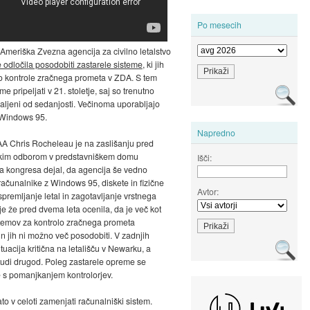
Po mesecih
 Ameriška Zvezna agencija za civilno letalstvo
e odločila posodobiti zastarele sisteme
, ki jih
o kontrole zračnega prometa v ZDA. S tem
eme pripeljati v 21. stoletje, saj so trenutno
aljeni od sedanjosti. Večinoma uporabljajo
 Windows 95.
Napredno
AA Chris Rocheleau je na zaslišanju pred
kim odborom v predstavniškem domu
Išči:
 kongresa dejal, da agencija še vedno
računalnike z Windows 95, diskete in fizične
Avtor:
spremljanje letal in zagotavljanje vrstnega
je že pred dvema leta ocenila, da je več kot
istemov za kontrolo zračnega prometa
in jih ni možno več posodobiti. V zadnjih
ituacija kritična na letališču v Newarku, a
tudi drugod. Poleg zastarele opreme se
 s pomanjkanjem kontrolorjev.
to v celoti zamenjati računalniški sistem.