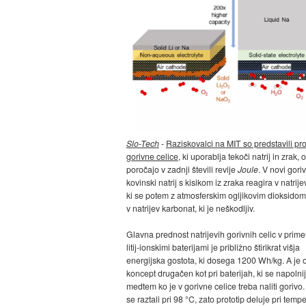
Slo-Tech
-
Raziskovalci na MIT so predstavili pro
gorivne celice
, ki uporablja tekoči natrij in zrak,
poročajo v zadnji števili revije
Joule
. V novi goriv
kovinski natrij s kisikom iz zraka reagira v natrije
ki se potem z atmosferskim ogljikovim dioksidom 
v natrijev karbonat, ki je neškodljiv.
Glavna prednost natrijevih gorivnih celic v primer
litij-ionskimi baterijami je približno štirikrat višja
energijska gostota, ki dosega 1200 Wh/kg. A je 
koncept drugačen kot pri baterijah, ki se napolnij
medtem ko je v gorivne celice treba naliti gorivo. 
se raztali pri 98 °C, zato prototip deluje pri tempe