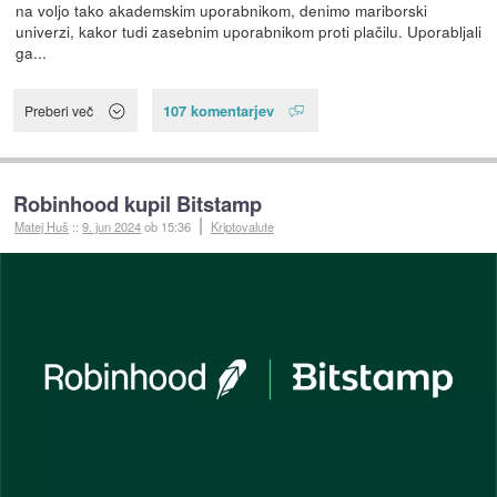
na voljo tako akademskim uporabnikom, denimo mariborski
univerzi, kakor tudi zasebnim uporabnikom proti plačilu. Uporabljali
ga...
107 komentarjev
Preberi več
Robinhood kupil Bitstamp
Matej Huš
::
9. jun 2024
ob 15:36
Kriptovalute