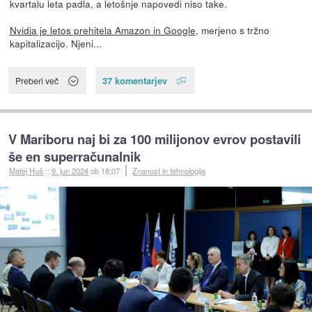
kvartalu leta padla, a letošnje napovedi niso take.
Nvidia je letos prehitela Amazon in Google
, merjeno s tržno
kapitalizacijo. Njeni...
37 komentarjev
Preberi več
V Mariboru naj bi za 100 milijonov evrov postavili
še en superračunalnik
Matej Huš
::
9. jun 2024
ob 18:07
Znanost in tehnologija