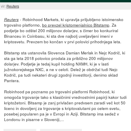
vir:
Reuters
- Robinhood Markets, ki upravlja priljubljeno istoimensko
Reuters
trgovalno platformo,
bo prevzel kriptomenjalnico Bitstamp
. Za
podjetje bo odštel 200 milijonov dolarjev, s čimer bo konkuriral
Binanceu in Coinbasu, ki sta dve najbolj uveljavljeni imeni v
kriptosvetu. Prevzem bo končan v prvi polovici prihodnjega leta.
Bitstamp sta ustanovila Slovenca Damian Merlak in Nejc Kodrič, ki
sta ga leta 2018 polovico prodala za približno 200 milijonov
dolarjev. Podjetje je tedaj kupil holding NXMH, ki je v lasti
južnokorejskega NXC, a ne v celoti. Delež je obdržal tudi Nejc
Kodrič, pa tudi nekateri drugi zgodnji investitorji, denimo sklad
Pantera.
Robinhood pa poznamo po trgovalni platformi Robinhood, ki
omogoča trgovanje tako s klasičnimi vrednostnimi papirji kakor tudi
kriptožetoni. Bitsamp je zanj privlačen predvsem zaradi več kot 50
licenc in dovoljenj za trgovanje s kriptovalutami po celem svetu,
posebej popularen pa je v Evropi in Aziji. Bitstamp ima sedež v
Londonu in pisarne v Sloveniji,...