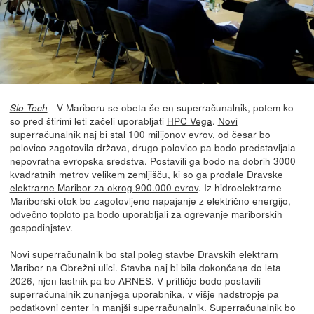
- V Mariboru se obeta še en superračunalnik, potem ko
Slo-Tech
so pred štirimi leti začeli uporabljati
HPC Vega
.
Novi
superračunalnik
naj bi stal 100 milijonov evrov, od česar bo
polovico zagotovila država, drugo polovico pa bodo predstavljala
nepovratna evropska sredstva. Postavili ga bodo na dobrih 3000
kvadratnih metrov velikem zemljišču,
ki so ga prodale Dravske
elektrarne Maribor za okrog 900.000 evrov
. Iz hidroelektrarne
Mariborski otok bo zagotovljeno napajanje z električno energijo,
odvečno toploto pa bodo uporabljali za ogrevanje mariborskih
gospodinjstev.
Novi superračunalnik bo stal poleg stavbe Dravskih elektrarn
Maribor na Obrežni ulici. Stavba naj bi bila dokončana do leta
2026, njen lastnik pa bo ARNES. V pritličje bodo postavili
superračunalnik zunanjega uporabnika, v višje nadstropje pa
podatkovni center in manjši superračunalnik. Superračunalnik bo