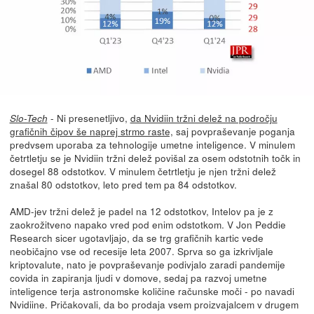
- Ni presenetljivo,
da Nvidiin tržni delež na področju
Slo-Tech
grafičnih čipov še naprej strmo raste,
saj povpraševanje poganja
predvsem uporaba za tehnologije umetne inteligence. V minulem
četrtletju se je Nvidiin tržni delež povišal za osem odstotnih točk in
dosegel 88 odstotkov. V minulem četrtletju je njen tržni delež
znašal 80 odstotkov, leto pred tem pa 84 odstotkov.
AMD-jev tržni delež je padel na 12 odstotkov, Intelov pa je z
zaokrožitveno napako vred pod enim odstotkom. V Jon Peddie
Research sicer ugotavljajo, da se trg grafičnih kartic vede
neobičajno vse od recesije leta 2007. Sprva so ga izkrivljale
kriptovalute, nato je povpraševanje podivjalo zaradi pandemije
covida in zapiranja ljudi v domove, sedaj pa razvoj umetne
inteligence terja astronomske količine računske moči - po navadi
Nvidiine. Pričakovali, da bo prodaja vsem proizvajalcem v drugem