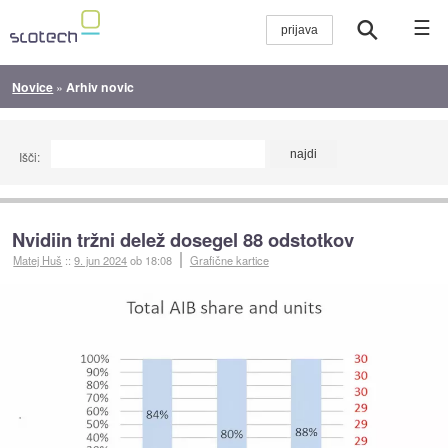
☰
Novice
»
Arhiv novic
Išči:
Nvidiin tržni delež dosegel 88 odstotkov
Matej Huš
::
9. jun 2024
ob 18:08
Grafične kartice