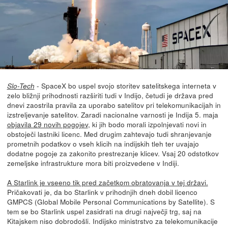
- SpaceX bo uspel svojo storitev satelitskega interneta v
Slo-Tech
zelo bližnji prihodnosti razširiti tudi v Indijo, četudi je država pred
dnevi zaostrila pravila za uporabo satelitov pri telekomunikacijah in
izstreljevanje satelitov. Zaradi nacionalne varnosti je Indija 5. maja
objavila 29 novih pogojev
, ki jih bodo morali izpolnjevati novi in
obstoječi lastniki licenc. Med drugim zahtevajo tudi shranjevanje
prometnih podatkov o vseh klicih na indijskih tleh ter uvajajo
dodatne pogoje za zakonito prestrezanje klicev. Vsaj 20 odstotkov
zemeljske infrastrukture mora biti proizvedene v Indiji.
A Starlink je vseeno tik pred začetkom obratovanja v tej državi.
Pričakovati je, da bo Starlink v prihodnjih dneh dobil licenco
GMPCS (Global Mobile Personal Communications by Satellite). S
tem se bo Starlink uspel zasidrati na drugi največji trg, saj na
Kitajskem niso dobrodošli. Indijsko ministrstvo za telekomunikacije