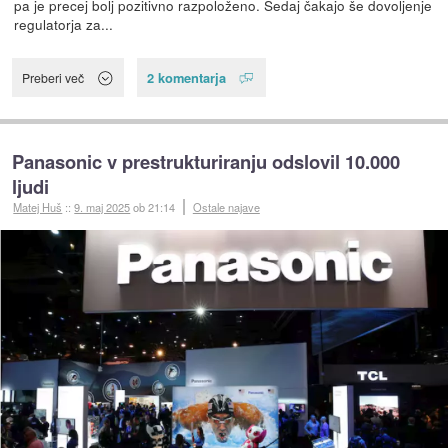
pa je precej bolj pozitivno razpoloženo. Sedaj čakajo še dovoljenje
regulatorja za...
2 komentarja
Preberi več
Panasonic v prestrukturiranju odslovil 10.000
ljudi
Matej Huš
::
9. maj 2025
ob 21:14
Ostale najave