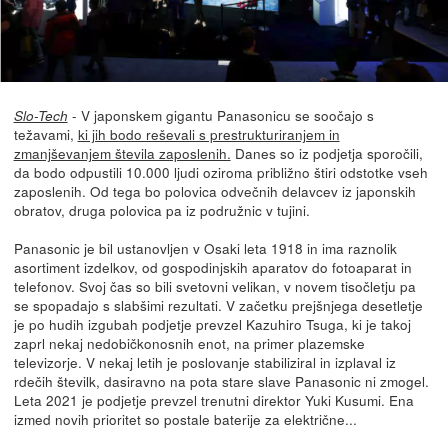
- V japonskem gigantu Panasonicu se soočajo s
Slo-Tech
težavami,
ki jih bodo reševali s prestrukturiranjem in
zmanjševanjem števila zaposlenih.
Danes so iz podjetja sporočili,
da bodo odpustili 10.000 ljudi oziroma približno štiri odstotke vseh
zaposlenih. Od tega bo polovica odvečnih delavcev iz japonskih
obratov, druga polovica pa iz podružnic v tujini.
Panasonic je bil ustanovljen v Osaki leta 1918 in ima raznolik
asortiment izdelkov, od gospodinjskih aparatov do fotoaparat in
telefonov. Svoj čas so bili svetovni velikan, v novem tisočletju pa
se spopadajo s slabšimi rezultati. V začetku prejšnjega desetletje
je po hudih izgubah podjetje prevzel Kazuhiro Tsuga, ki je takoj
zaprl nekaj nedobičkonosnih enot, na primer plazemske
televizorje. V nekaj letih je poslovanje stabiliziral in izplaval iz
rdečih številk, dasiravno na pota stare slave Panasonic ni zmogel.
Leta 2021 je podjetje prevzel trenutni direktor Yuki Kusumi. Ena
izmed novih prioritet so postale baterije za električne...