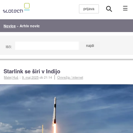
☰
Novice
»
Arhiv novic
Išči:
Starlink se širi v Indijo
Matej Huš
::
9. maj 2025
ob 21:14
Omrežja / internet